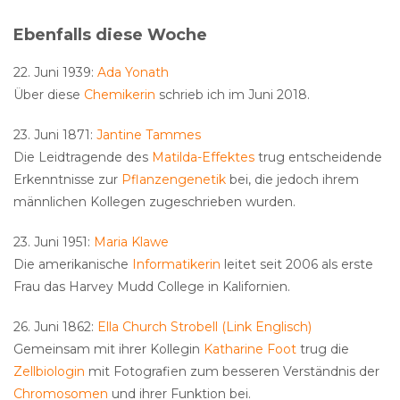
Ebenfalls diese Woche
22. Juni 1939:
Ada Yonath
Über diese
Chemikerin
schrieb ich im Juni 2018.
23. Juni 1871:
Jantine Tammes
Die Leidtragende des
Matilda-Effektes
trug entscheidende
Erkenntnisse zur
Pflanzengenetik
bei, die jedoch ihrem
männlichen Kollegen zugeschrieben wurden.
23. Juni 1951:
Maria Klawe
Die amerikanische
Informatikerin
leitet seit 2006 als erste
Frau das Harvey Mudd College in Kalifornien.
26. Juni 1862:
Ella Church Strobell (Link Englisch)
Gemeinsam mit ihrer Kollegin
Katharine Foot
trug die
Zellbiologin
mit Fotografien zum besseren Verständnis der
Chromosomen
und ihrer Funktion bei.