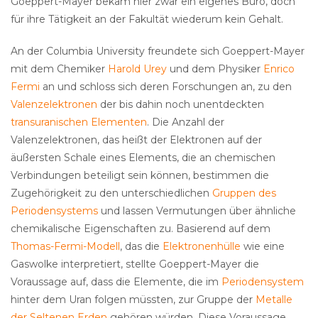
Goeppert-Mayer bekam hier zwar ein eigenes Büro, doch
für ihre Tätigkeit an der Fakultät wiederum kein Gehalt.
An der Columbia University freundete sich Goeppert-Mayer
mit dem Chemiker
Harold Urey
und dem Physiker
Enrico
Fermi
an und schloss sich deren Forschungen an, zu den
Valenzelektronen
der bis dahin noch unentdeckten
transuranischen Elementen
. Die Anzahl der
Valenzelektronen, das heißt der Elektronen auf der
äußersten Schale eines Elements, die an chemischen
Verbindungen beteiligt sein können, bestimmen die
Zugehörigkeit zu den unterschiedlichen
Gruppen des
Periodensystems
und lassen Vermutungen über ähnliche
chemikalische Eigenschaften zu. Basierend auf dem
Thomas-Fermi-Modell
, das die
Elektronenhülle
wie eine
Gaswolke interpretiert, stellte Goeppert-Mayer die
Voraussage auf, dass die Elemente, die im
Periodensystem
hinter dem Uran folgen müssten, zur Gruppe der
Metalle
der Seltenen Erden
gehören würden. Diese Voraussage