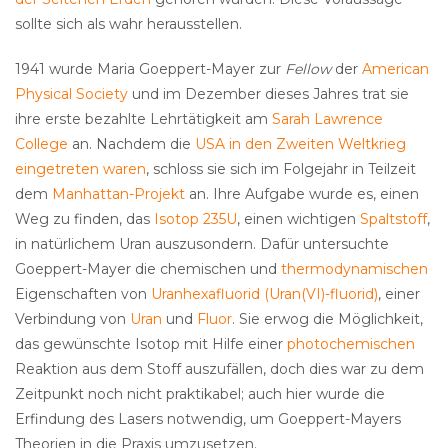
sollte sich als wahr herausstellen.
1941 wurde Maria Goeppert-Mayer zur
Fellow
der
American
Physical Society
und im Dezember dieses Jahres trat sie
ihre erste bezahlte Lehrtätigkeit am
Sarah Lawrence
College
an. Nachdem die
USA in den Zweiten Weltkrieg
eingetreten waren
, schloss sie sich im Folgejahr in Teilzeit
dem
Manhattan-Projekt
an. Ihre Aufgabe wurde es, einen
Weg zu finden, das
Isotop
235U
, einen wichtigen
Spaltstoff
,
in natürlichem Uran auszusondern. Dafür untersuchte
Goeppert-Mayer die chemischen und
thermodynamischen
Eigenschaften von
Uranhexafluorid (Uran(VI)-fluorid)
, einer
Verbindung von
Uran
und
Fluor
. Sie erwog die Möglichkeit,
das gewünschte Isotop mit Hilfe einer
photochemischen
Reaktion aus dem Stoff auszufällen, doch dies war zu dem
Zeitpunkt noch nicht praktikabel; auch hier wurde die
Erfindung des Lasers notwendig, um Goeppert-Mayers
Theorien in die Praxis umzusetzen.