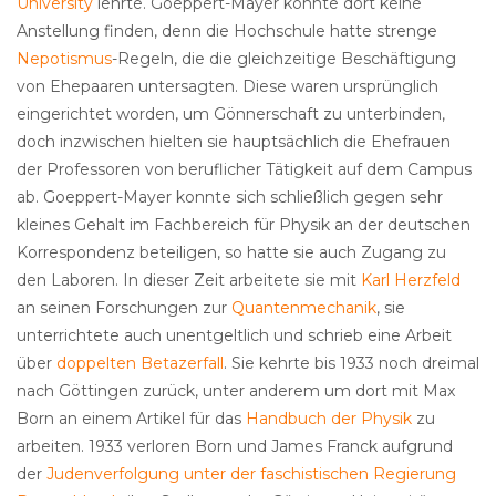
University
lehrte. Goeppert-Mayer konnte dort keine
Anstellung finden, denn die Hochschule hatte strenge
Nepotismus
-Regeln, die die gleichzeitige Beschäftigung
von Ehepaaren untersagten. Diese waren ursprünglich
eingerichtet worden, um Gönnerschaft zu unterbinden,
doch inzwischen hielten sie hauptsächlich die Ehefrauen
der Professoren von beruflicher Tätigkeit auf dem Campus
ab. Goeppert-Mayer konnte sich schließlich gegen sehr
kleines Gehalt im Fachbereich für Physik an der deutschen
Korrespondenz beteiligen, so hatte sie auch Zugang zu
den Laboren. In dieser Zeit arbeitete sie mit
Karl Herzfeld
an seinen Forschungen zur
Quantenmechanik
, sie
unterrichtete auch unentgeltlich und schrieb eine Arbeit
über
doppelten Betazerfall
. Sie kehrte bis 1933 noch dreimal
nach Göttingen zurück, unter anderem um dort mit Max
Born an einem Artikel für das
Handbuch der Physik
zu
arbeiten. 1933 verloren Born und James Franck aufgrund
der
Judenverfolgung unter der faschistischen Regierung