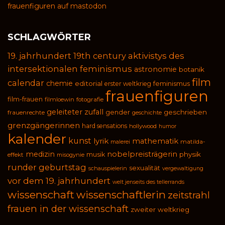
frauenfiguren auf mastodon
SCHLAGWÖRTER
19. jahrhundert
19th century
aktivistys des
intersektionalen feminismus
astronomie
botanik
film
calendar
chemie
editorial
feminismus
erster weltkrieg
frauenfiguren
film-frauen
filmloewin
fotografie
geleiteter zufall
geschrieben
gender
frauenrechte
geschichte
grenzgängerinnen
hard sensations
hollywood
humor
kalender
kunst
lyrik
mathematik
malerei
matilda-
medizin
nobelpreisträgerin
physik
musik
effekt
misogynie
runder geburtstag
sexualität
schauspielerin
vergewaltigung
vor dem 19. jahrhundert
welt jenseits des tellerrands
wissenschaft
wissenschaftlerin
zeitstrahl
frauen in der wissenschaft
zweiter weltkrieg