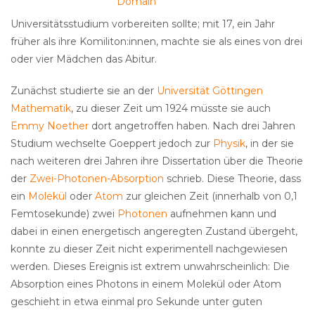
Domain
Universitätsstudium vorbereiten sollte; mit 17, ein Jahr
früher als ihre Komiliton:innen, machte sie als eines von drei
oder vier Mädchen das Abitur.
Zunächst studierte sie an der
Universität Göttingen
Mathematik
, zu dieser Zeit um 1924 müsste sie auch
Emmy Noether
dort angetroffen haben. Nach drei Jahren
Studium wechselte Goeppert jedoch zur
Physik
, in der sie
nach weiteren drei Jahren ihre Dissertation über die Theorie
der
Zwei-Photonen-Absorption
schrieb. Diese Theorie, dass
ein
Molekül
oder
Atom
zur gleichen Zeit (innerhalb von 0,1
Femtosekunde) zwei
Photonen
aufnehmen kann und
dabei in einen energetisch angeregten Zustand übergeht,
konnte zu dieser Zeit nicht experimentell nachgewiesen
werden. Dieses Ereignis ist extrem unwahrscheinlich: Die
Absorption eines Photons in einem Molekül oder Atom
geschieht in etwa einmal pro Sekunde unter guten