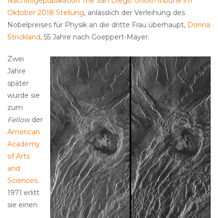
Nachfolgepublikation The San Diego Union-Tribune im
Oktober 2018 Stellung
, anlässlich der Verleihung des
Nobelpreises für Physik an die dritte Frau überhaupt,
Donna
Strickland
, 55 Jahre nach Goeppert-Mayer.
Zwei
Jahre
später
wurde sie
zum
Fellow
der
American
Academy
of Arts
and
Sciences
.
1971 erlitt
sie einen