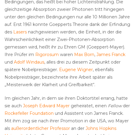
Bedingungen, das heißt bei hoher Lichteinstrahlung. Die
gleichzeitige Absorption zweier Photonen tritt hingegen
unter den gleichen Bedingungen nur alle 10 Millionen Jahre
auf. Erst 1961 konnte Goepperts Theorie dank der Erfindung
des
Lasers
nachgewiesen werden, die Einheit, in der die
Wahrscheinlichkeit einer Zwei-Photonen-Absorption
gemessen wird, heißt ihr zu Ehren GM (Goeppert-Mayer).
Ihre Prüfer im
Rigorosum
waren
Max Born
,
James Franck
und
Adolf Windaus
, alles drei zu diesem Zeitpunkt oder
spätere Nobelpreisträger.
Eugene Wigner
, ebenfalls
Nobelpreisträger, bezeichnete ihre Arbeit später als
„Meisterwerk der Klarheit und Greifbarkeit“.
Im gleichen Jahr, in dem sie ihren Doktortitel errang, hatte
sie auch
Joseph Edward Mayer
geheiratet, einen
Fellow
der
Rockefeller Foundation
und Assistent von James Franck.
Mit ihm zog sie nach ihrer Promotion in die USA, wo Mayer
als
außerordentlicher Professor
an der
Johns Hopkins