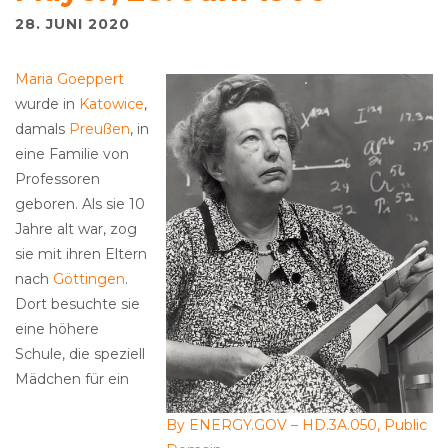
28. JUNI 2020
Maria Goeppert
wurde in
Katowice
,
damals
Preußen
, in
eine Familie von
Professoren
geboren. Als sie 10
Jahre alt war, zog
sie mit ihren Eltern
nach
Göttingen
.
Dort besuchte sie
eine höhere
Schule, die speziell
Mädchen für ein
By ENERGY.GOV – HD.3A.050, Public