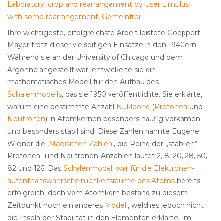
Laboratory, crop and rearrangement by User:Limulus
with some rearrangement
,
Gemeinfrei
Ihre wichtigeste, erfolgreichste Arbeit leistete Goeppert-
Mayer trotz dieser vielseitigen Einsätze in den 1940ern.
Während sie an der University of Chicago und dem
Argonne angestellt war, entwickelte sie ein
mathematisches Modell für den Aufbau des
Schalenmodells
, das sie 1950 veröffentlichte. Sie erklärte,
warum eine bestimmte Anzahl
Nukleone
(
Protonen
und
Neutronen
) in Atomkernen besonders häufig vorkamen
und besonders stabil sind. Diese Zahlen nannte Eugene
Wigner die ‚
Magischen Zahlen
‚, die Reihe der „stabilen“
Protonen- und Neutronen-Anzahlen lautet 2, 8, 20, 28, 50,
82 und 126. Das
Schalenmodell war für die Elektronen-
aufenthaltswahrscheinlichkeitsräume des Atoms
bereits
erfolgreich, doch vom Atomkern bestand zu diesem
Zeitpunkt noch ein anderes
Modell
, welches jedoch nicht
die Inseln der Stabilität in den Elementen erklärte. Im