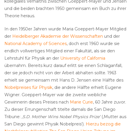
kollegiales Verhältnis zwischen Goeppert-Mayer und Jensen
und die beiden brachten 1950 gemeinsam ein Buch zu ihrer
Theorie heraus.
In den 1950er Jahren wurde Maria Goeppert-Mayer Mitglied
der
Heidelberger Akademie der Wissenschaften
und der
National Academy of Sciences
, doch erst 1960 wurde sie
endlich vollwertiges Mitglied einer Fakultät, als sie den
Lehrstuhl für Physik an der
University of California
übernahm. Bereits kurz darauf erlitt sie einen Schlaganfall,
der sie jedoch nicht von der Arbeit abhalten sollte. 1963
erhielt sie gemeinsam mit Hans D. Jensen eine Hälfte des
Nobelpreises für Physik
, die andere Hälfte erhielt Eugene
Wigner. Goeppert-Mayer war die zweite weibliche
Gewinnerin dieses Preises nach
Marie Curie
, 60 Jahre zuvor.
Zu dieser Errungenschaft titelte damals die San Diego
Tribune:
‚S.D. Mother Wins Nobel Physics Prize‘
(‚Mutter aus
San Diego gewinnt Physik Nobelpreis‘).
Hierzu bezog die