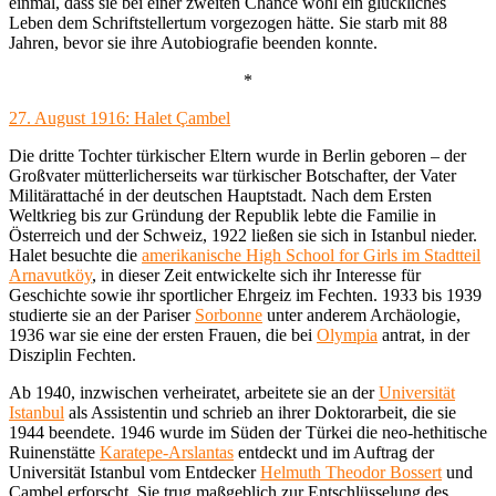
einmal, dass sie bei einer zweiten Chance wohl ein glückliches
Leben dem Schriftstellertum vorgezogen hätte. Sie starb mit 88
Jahren, bevor sie ihre Autobiografie beenden konnte.
*
27. August 1916: Halet Çambel
Die dritte Tochter türkischer Eltern wurde in Berlin geboren – der
Großvater mütterlicherseits war türkischer Botschafter, der Vater
Militärattaché in der deutschen Hauptstadt. Nach dem Ersten
Weltkrieg bis zur Gründung der Republik lebte die Familie in
Österreich und der Schweiz, 1922 ließen sie sich in Istanbul nieder.
Halet besuchte die
amerikanische High School for Girls im Stadtteil
Arnavutköy
, in dieser Zeit entwickelte sich ihr Interesse für
Geschichte sowie ihr sportlicher Ehrgeiz im Fechten. 1933 bis 1939
studierte sie an der Pariser
Sorbonne
unter anderem Archäologie,
1936 war sie eine der ersten Frauen, die bei
Olympia
antrat, in der
Disziplin Fechten.
Ab 1940, inzwischen verheiratet, arbeitete sie an der
Universität
Istanbul
als Assistentin und schrieb an ihrer Doktorarbeit, die sie
1944 beendete. 1946 wurde im Süden der Türkei die neo-hethitische
Ruinenstätte
Karatepe-Arslantas
entdeckt und im Auftrag der
Universität Istanbul vom Entdecker
Helmuth Theodor Bossert
und
Çambel erforscht. Sie trug maßgeblich zur Entschlüsselung des