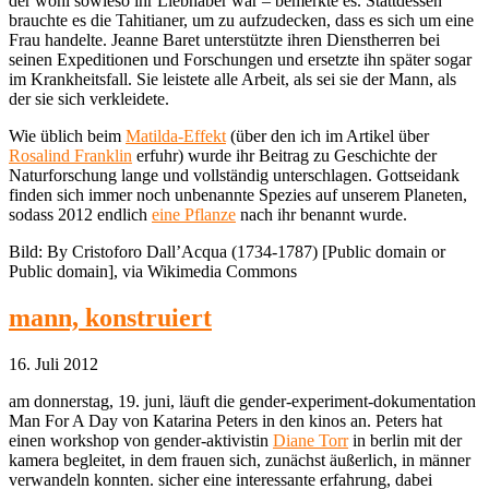
der wohl sowieso ihr Liebhaber war – bemerkte es. Stattdessen
brauchte es die Tahitianer, um zu aufzudecken, dass es sich um eine
Frau handelte. Jeanne Baret unterstützte ihren Dienstherren bei
seinen Expeditionen und Forschungen und ersetzte ihn später sogar
im Krankheitsfall. Sie leistete alle Arbeit, als sei sie der Mann, als
der sie sich verkleidete.
Wie üblich beim
Matilda-Effekt
(über den ich im Artikel über
Rosalind Franklin
erfuhr) wurde ihr Beitrag zu Geschichte der
Naturforschung lange und vollständig unterschlagen. Gottseidank
finden sich immer noch unbenannte Spezies auf unserem Planeten,
sodass 2012 endlich
eine Pflanze
nach ihr benannt wurde.
Bild: By Cristoforo Dall’Acqua (1734-1787) [Public domain or
Public domain], via Wikimedia Commons
mann, konstruiert
16. Juli 2012
am donnerstag, 19. juni, läuft die gender-experiment-dokumentation
Man For A Day von Katarina Peters in den kinos an. Peters hat
einen workshop von gender-aktivistin
Diane Torr
in berlin mit der
kamera begleitet, in dem frauen sich, zunächst äußerlich, in männer
verwandeln konnten. sicher eine interessante erfahrung, dabei