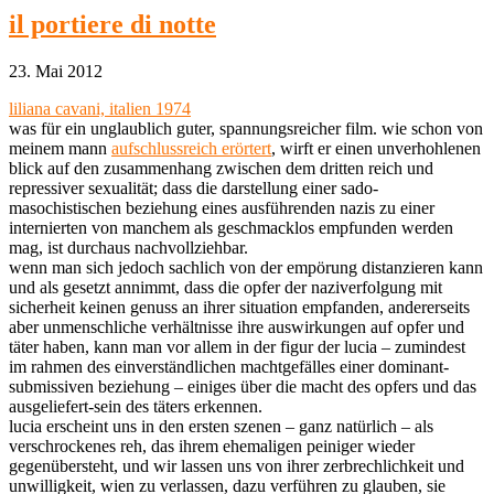
il portiere di notte
23. Mai 2012
liliana cavani, italien 1974
was für ein unglaublich guter, spannungsreicher film. wie schon von
meinem mann
aufschlussreich erörtert
, wirft er einen unverhohlenen
blick auf den zusammenhang zwischen dem dritten reich und
repressiver sexualität; dass die darstellung einer sado-
masochistischen beziehung eines ausführenden nazis zu einer
internierten von manchem als geschmacklos empfunden werden
mag, ist durchaus nachvollziehbar.
wenn man sich jedoch sachlich von der empörung distanzieren kann
und als gesetzt annimmt, dass die opfer der naziverfolgung mit
sicherheit keinen genuss an ihrer situation empfanden, andererseits
aber unmenschliche verhältnisse ihre auswirkungen auf opfer und
täter haben, kann man vor allem in der figur der lucia – zumindest
im rahmen des einverständlichen machtgefälles einer dominant-
submissiven beziehung – einiges über die macht des opfers und das
ausgeliefert-sein des täters erkennen.
lucia erscheint uns in den ersten szenen – ganz natürlich – als
verschrockenes reh, das ihrem ehemaligen peiniger wieder
gegenübersteht, und wir lassen uns von ihrer zerbrechlichkeit und
unwilligkeit, wien zu verlassen, dazu verführen zu glauben, sie