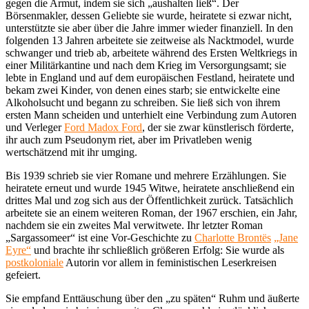
gegen die Armut, indem sie sich „aushalten ließ“. Der
Börsenmakler, dessen Geliebte sie wurde, heiratete si ezwar nicht,
unterstützte sie aber über die Jahre immer wieder finanziell. In den
folgenden 13 Jahren arbeitete sie zeitweise als Nacktmodel, wurde
schwanger und trieb ab, arbeitete während des Ersten Weltkriegs in
einer Militärkantine und nach dem Krieg im Versorgungsamt; sie
lebte in England und auf dem europäischen Festland, heiratete und
bekam zwei Kinder, von denen eines starb; sie entwickelte eine
Alkoholsucht und begann zu schreiben. Sie ließ sich von ihrem
ersten Mann scheiden und unterhielt eine Verbindung zum Autoren
und Verleger
Ford Madox Ford
, der sie zwar künstlerisch förderte,
ihr auch zum Pseudonym riet, aber im Privatleben wenig
wertschätzend mit ihr umging.
Bis 1939 schrieb sie vier Romane und mehrere Erzählungen. Sie
heiratete erneut und wurde 1945 Witwe, heiratete anschließend ein
drittes Mal und zog sich aus der Öffentlichkeit zurück. Tatsächlich
arbeitete sie an einem weiteren Roman, der 1967 erschien, ein Jahr,
nachdem sie ein zweites Mal verwitwete. Ihr letzter Roman
„Sargassomeer“ ist eine Vor-Geschichte zu
Charlotte Brontës
„Jane
Eyre“
und brachte ihr schließlich größeren Erfolg: Sie wurde als
postkoloniale
Autorin vor allem in feministischen Leserkreisen
gefeiert.
Sie empfand Enttäuschung über den „zu späten“ Ruhm und äußerte