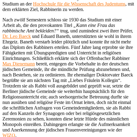
Studium an der
Hochschule für die Wissenschaft des Judentums
, mit
dem erklärten Ziel, Rabbinerin zu werden.
Nach zwölf Semestern schloss sie 1930 das Studium mit einer
Arbeit ab, die den provokanten Titel
„Kann eine Frau das
rabbinische Amt bekleiden?“
trug, und zumindest zwei ihrer Prüfer,
Dr. Leo Baeck
und Eduard Baneth, unterstützten sie wohl in ihrem
Ehrgeiz. Baneth verstarb leider plötzlich und konnte ihr nicht mehr
das Diplom des Rabbiners erteilen. Fünf Jahre lang erprobte sie ihre
Fähigkeiten mit Übungspredigten und Unterricht in religiösen
Einrichtungen. Schließlich erklärte sich der Offenbacher Rabbiner
Max Dienemann
bereit, entgegen die Vorbehalte in der deutschen
jüdischen Gemeinde, ihr die mündliche Prüfung abzunehmen und,
nach Bestehen, sie zu ordinieren. Ihr ehemaliger Doktorvater Baeck
begrüßte sie am nächsten Tag mit „Liebes Fräulein Kollegin“.
Trotzdem sie als Rabbi voll ausgebildet und geprüft war, setzte die
Berliner jüdische Gemeinde sie weiterhin hauptsächlich für den
Religionsunterricht ein; auch seelsorgerische Betreuung durfte sie
nun ausüben und religiöse Feste im Ornat leiten, doch nicht einmal
die schriftlichen Anfragen von Gemeindemitgliedern, sie als Rabbi
auf den Kanzeln der Synagogen oder bei religiösgesetzlichen
Zeremonien zu sehen, konnten diese letzte Hürde des männlichen
Monopols einreißen. Dahingegen erlangte sie die Aufmerksamkeit
und Anerkennung der jüdischen Frauenvereinigungen wie der
WIZO
.