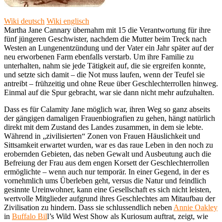
Wiki deutsch
Wiki englisch
Martha Jane Cannary übernahm mit 15 die Verantwortung für ihre
fünf jüngeren Geschwister, nachdem die Mutter beim Treck nach
Westen an Lungenentzündung und der Vater ein Jahr später auf der
neu erworbenen Farm ebenfalls verstarb. Um ihre Familie zu
unterhalten, nahm sie jede Tätigkeit auf, die sie ergreifen konnte,
und setzte sich damit – die Not muss laufen, wenn der Teufel sie
antreibt – frühzeitig und ohne Reue über Geschlechterrollen hinweg.
Einmal auf die Spur gebracht, war sie dann nicht mehr aufzuhalten.
Dass es für Calamity Jane möglich war, ihren Weg so ganz abseits
der gängigen damaligen Frauenbiografien zu gehen, hängt natürlich
direkt mit dem Zustand des Landes zusammen, in dem sie lebte.
Während in „zivilisierten“ Zonen von Frauen Häuslichkeit und
Sittsamkeit erwartet wurden, war es das raue Leben in den noch zu
erobernden Gebieten, das neben Gewalt und Ausbeutung auch die
Befreiung der Frau aus dem engen Korsett der Geschlechterrollen
ermöglichte – wenn auch nur temporär. In einer Gegend, in der es
vornehmlich ums Überleben geht, versus die Natur und feindlich
gesinnte Ureinwohner, kann eine Gesellschaft es sich nicht leisten,
wertvolle Mitglieder aufgrund ihres Geschlechtes am Mitaufbau der
Zivilisation zu hindern. Dass sie schlussendlich neben
Annie Oakley
in
Buffalo Bil
l’s Wild West Show als Kuriosum auftrat, zeigt, wie