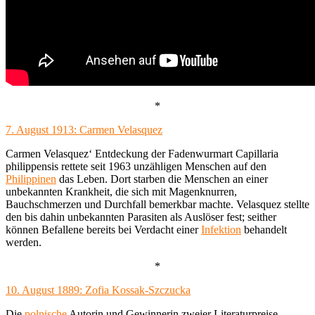
*
7. August 1913: Carmen Velasquez
Carmen Velasquez‘ Entdeckung der Fadenwurmart Capillaria
philippensis rettete seit 1963 unzähligen Menschen auf den
Philippinen
das Leben. Dort starben die Menschen an einer
unbekannten Krankheit, die sich mit Magenknurren,
Bauchschmerzen und Durchfall bemerkbar machte. Velasquez stellte
den bis dahin unbekannten Parasiten als Auslöser fest; seither
können Befallene bereits bei Verdacht einer
Infektion
behandelt
werden.
*
10. August 1889: Zofia Kossak-Szczucka
Die
polnische
Autorin und Gewinnerin zweier Literaturpreise