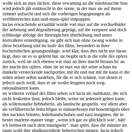
wolle sich an max rächen. diese erwartung an die missbrauchte frau
wird jedoch jäh enttäuscht in der szene, in der max sie auf ihrem
zimmer aufsucht und sich die vorherigen begegnungen als
verführerisches katz-und-maus-spiel entpuppen.
lucias erwachende sexualität wurde von max auf die wechselbäder
der anbetung und degradierung geprägt, auf die verquere und doch
schlüssige abfolge der fürsorglichen überhöhung und umso
lustvollerer erniedrigung. sie gibt sich nun ohne zwang wieder in
diese beziehung und im laufe des films, besonders in ihrer
hocherotischen gesangseinlage, wird klar, dass dies nicht nur daran
liegt, dass sie es so gelernt hat. sie begibt sich in die rolle des opfers
zurück, weil sie sich ebenso wie max an ihrer macht berauscht: an
der macht des opfers. ohne sie ist max nur der seine scham im
dunkeln versteckende nachportier. mit ihr und nur mit ihr kann er die
seiten seiner selbst ausleben, für die er sich schämt, von denen er
jedoch auch weiß, dass er sie weder leugnen noch weg-
rationalisieren kann.
im weiteren verlauf des films sehen wir lucia als raubkatze, die sich
nicht festketten lässt, jedoch bleibt, wenn sie jederzeit gehen kann.
als willensstarke liebhaberin, als launische gespielin. vor allem aber
als verführerische fetischfigur in männerhosen mit hosenträgern über
den nackten brüsten, lederhandschuhen und nazi-insignien, die in
bester marlene-manier singt: „wenn ich gar zu glücklich wär‘, hätt‘
ich heimweh nach dem traurigsein“. man spürt, dass die männer im
raum wohl ihre phallussymbole beherrschen mögen, lucia jedoch