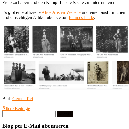
Ziele zu haben und den Kampf für die Sache zu unterminieren.
Es gibt eine offizielle
Alice Austen Website
und einen ausführlichen
und einsichtigen Artikel über sie auf
femmes fatale
.
Bild:
Gemeinfrei
Beitragsnavigation
Ältere Beiträge
Suchen
nach:
Blog per E-Mail abonnieren