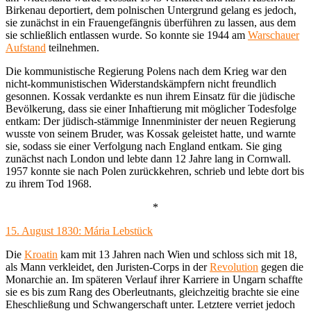
Birkenau deportiert, dem polnischen Untergrund gelang es jedoch,
sie zunächst in ein Frauengefängnis überführen zu lassen, aus dem
sie schließlich entlassen wurde. So konnte sie 1944 am
Warschauer
Aufstand
teilnehmen.
Die kommunistische Regierung Polens nach dem Krieg war den
nicht-kommunistischen Widerstandskämpfern nicht freundlich
gesonnen. Kossak verdankte es nun ihrem Einsatz für die jüdische
Bevölkerung, dass sie einer Inhaftierung mit möglicher Todesfolge
entkam: Der jüdisch-stämmige Innenminister der neuen Regierung
wusste von seinem Bruder, was Kossak geleistet hatte, und warnte
sie, sodass sie einer Verfolgung nach England entkam. Sie ging
zunächst nach London und lebte dann 12 Jahre lang in Cornwall.
1957 konnte sie nach Polen zurückkehren, schrieb und lebte dort bis
zu ihrem Tod 1968.
*
15. August 1830: Mária Lebstück
Die
Kroatin
kam mit 13 Jahren nach Wien und schloss sich mit 18,
als Mann verkleidet, den Juristen-Corps in der
Revolution
gegen die
Monarchie an. Im späteren Verlauf ihrer Karriere in Ungarn schaffte
sie es bis zum Rang des Oberleutnants, gleichzeitig brachte sie eine
Eheschließung und Schwangerschaft unter. Letztere verriet jedoch