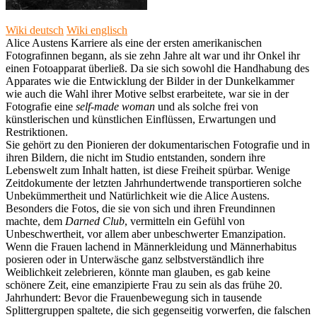
Wiki deutsch
Wiki englisch
Alice Austens Karriere als eine der ersten amerikanischen
Fotografinnen begann, als sie zehn Jahre alt war und ihr Onkel ihr
einen Fotoapparat überließ. Da sie sich sowohl die Handhabung des
Apparates wie die Entwicklung der Bilder in der Dunkelkammer
wie auch die Wahl ihrer Motive selbst erarbeitete, war sie in der
Fotografie eine
self-made woman
und als solche frei von
künstlerischen und künstlichen Einflüssen, Erwartungen und
Restriktionen.
Sie gehört zu den Pionieren der dokumentarischen Fotografie und in
ihren Bildern, die nicht im Studio entstanden, sondern ihre
Lebenswelt zum Inhalt hatten, ist diese Freiheit spürbar. Wenige
Zeitdokumente der letzten Jahrhundertwende transportieren solche
Unbekümmertheit und Natürlichkeit wie die Alice Austens.
Besonders die Fotos, die sie von sich und ihren Freundinnen
machte, dem
Darned Club
, vermitteln ein Gefühl von
Unbeschwertheit, vor allem aber unbeschwerter Emanzipation.
Wenn die Frauen lachend in Männerkleidung und Männerhabitus
posieren oder in Unterwäsche ganz selbstverständlich ihre
Weiblichkeit zelebrieren, könnte man glauben, es gab keine
schönere Zeit, eine emanzipierte Frau zu sein als das frühe 20.
Jahrhundert: Bevor die Frauenbewegung sich in tausende
Splittergruppen spaltete, die sich gegenseitig vorwerfen, die falschen