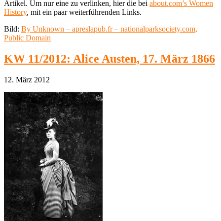
Artikel. Um nur eine zu verlinken, hier die bei
about.com’s Women
History
, mit ein paar weiterführenden Links.
Bild:
By Unknown – apreslapub.fr – nationalparksociety.com,
Public Domain
KW 11/2012: Alice Austen, 17. März 1866
12. März 2012