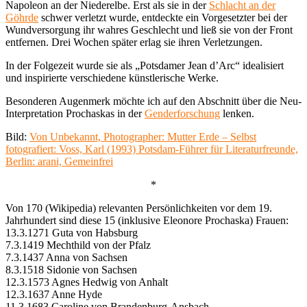
Napoleon an der Niederelbe. Erst als sie in der
Schlacht an der
Göhrde
schwer verletzt wurde, entdeckte ein Vorgesetzter bei der
Wundversorgung ihr wahres Geschlecht und ließ sie von der Front
entfernen. Drei Wochen später erlag sie ihren Verletzungen.
In der Folgezeit wurde sie als „Potsdamer Jean d’Arc“ idealisiert
und inspirierte verschiedene künstlerische Werke.
Besonderen Augenmerk möchte ich auf den Abschnitt über die Neu-
Interpretation Prochaskas in der
Genderforschung
lenken.
Bild:
Von Unbekannt, Photographer: Mutter Erde – Selbst
fotografiert: Voss, Karl (1993) Potsdam-Führer für Literaturfreunde,
Berlin: arani, Gemeinfrei
*
Von 170 (Wikipedia) relevanten Persönlichkeiten vor dem 19.
Jahrhundert sind diese 15 (inklusive Eleonore Prochaska) Frauen:
13.3.1271 Guta von Habsburg
7.3.1419 Mechthild von der Pfalz
7.3.1437 Anna von Sachsen
8.3.1518 Sidonie von Sachsen
12.3.1573 Agnes Hedwig von Anhalt
12.3.1637 Anne Hyde
11.3.1683 Caroline von Brandenburg-Ansbach