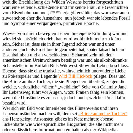
weit die Erschließung des Wilden Westens bereits fortgeschritten
war: eine reitende, schießende und trinkende Frau, die Geschichten
vom Eisenbahnbau und ‚I****nerjagd‘ erzählte, das war zwar auch
zuvor schon eher die Ausnahme, nun jedoch war sie lebendes Fossil
und Symbol einer vergangenen, primitiven Epoche.
Wieviel von ihrem bewegten Leben ihre eigene Erfindung war und
wieviel sie tatsächlich erlebt hat, wird wohl nicht mehr zu klären
sein. Sicher ist, dass sie in ihrer Jugend schön war und unter
anderem auch als Prostituierte gearbeitet hat, später tatsächlich am
Eisenbahnbau und an verschiedenen Scharmützeln mit den
amerikanischen Ureinwohnern beteiligt war und als alkoholkranke
Schaustellerin in Buffalo Bills Wildwest Show ihr Leben beschloss.
Ebenso, dass sie eine tragische, wahrscheinlich unerwiderte Liebe
zu Pokerspieler und Legende
Wild Bill Hickock
pflegte. Dies und
die Briefe an ihre Tochter, die sie Pflegeeltern überließ, zeigen die
weiche, verletzliche, *ähem* „weibliche“ Seite von Calamity Jane.
Ihr Lebensweg führt vor Augen, wozu Frauen fähig sein können,
wenn die Umstände es zulassen, jedoch auch, welcher Preis dafür
bezahlt wird.
Wer sich ein Bild vom Innenleben des Flintenweibs und ihren
Lebensumständen machen will, dem sei
„Briefe an meine Tochter“
ans Herz gelegt. Ansonsten gibt es im Netz mehrere ebenso
lückenhafte wie widersprüchliche Biografien, die alle nicht mehr
oder verlässlichere Informationen enthalten als der Wikipedia-