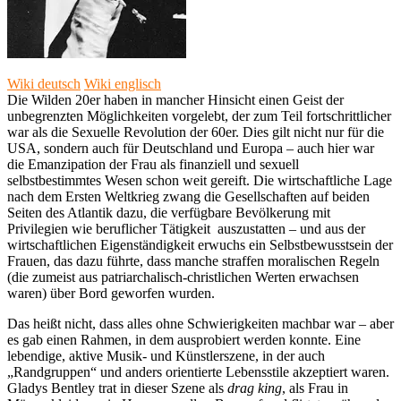
Wiki deutsch
Wiki englisch
Die Wilden 20er haben in mancher Hinsicht einen Geist der
unbegrenzten Möglichkeiten vorgelebt, der zum Teil fortschrittlicher
war als die Sexuelle Revolution der 60er. Dies gilt nicht nur für die
USA, sondern auch für Deutschland und Europa – auch hier war
die Emanzipation der Frau als finanziell und sexuell
selbstbestimmtes Wesen schon weit gereift. Die wirtschaftliche Lage
nach dem Ersten Weltkrieg zwang die Gesellschaften auf beiden
Seiten des Atlantik dazu, die verfügbare Bevölkerung mit
Privilegien wie beruflicher Tätigkeit auszustatten – und aus der
wirtschaftlichen Eigenständigkeit erwuchs ein Selbstbewusstsein der
Frauen, das dazu führte, dass manche straffen moralischen Regeln
(die zumeist aus patriarchalisch-christlichen Werten erwachsen
waren) über Bord geworfen wurden.
Das heißt nicht, dass alles ohne Schwierigkeiten machbar war – aber
es gab einen Rahmen, in dem ausprobiert werden konnte. Eine
lebendige, aktive Musik- und Künstlerszene, in der auch
„Randgruppen“ und anders orientierte Lebensstile akzeptiert waren.
Gladys Bentley trat in dieser Szene als
drag king
, als Frau in