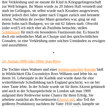
ihre Verkleidung und sie musste ihr Kind in Kriegsgefangenschaft
zur Welt bringen. Ihr Mann wurde zu 20 Jahren Haft verurteilt und
starb im Gefängnis, sie selbst wurde nach Kroatien ausgewiesen,
kehrte jedoch drei Jahre später nach Ungarn zurück und heiratete
erneut. Nachdem ihr zweiter Mann gestorben war, ging sie mit
ihrem Sohn nach Budapest, wo sie mit 62 Jahren starb. Obwohl
(oder weil?) ich mich eher als Pazifistin betrachte, stellen
Soldatinnen
für mich ein besonderes Faszinosum dar. Es braucht
doch ein ordentliches Maß an Chuzpe und den sprichwörtlichen
Gonaden, so eine Verkleidung unter solchen Umständen zu erwägen
und auszuführen.
*
24. August 1890 oder 1894: Jean Rhys
Die Tochter eines Walisers und einer
dominicanischen
Kreolin
hieß
in Wirklichkeit Ella Gwendolyn Rees Williams und lebte bis zu
ihrem 16. Lebensjahr in der Karibik und wurde dann für eine
weiterführende Schulbildung nach England geschickt, wo sie bei
einer Tante lebte. In der Schule wurde sie für ihren Akzent gehänselt
und auch in der Schauspielschule in London sah man 1909
aufgrund ihrer Redeweise keine Chance für ihren Erfolg. Sie
arbeitete zunächst als Revuetänzerin (
chorus girl
, also Teil der
größeren Produktion); nachdem ihr Vater 1910 starb, kämpfte sie