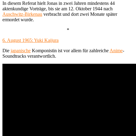
In diesem Referat hielt Jonas in zwei Jahren mindestens 44
aktenkundige Vorträge, bis sie am 12. Oktober 1944 nach
Auschwitz-Birkenau
verbracht und dort zwei Monate später
ermordet wurde.
*
6. August 1965: Yuki Kaijura
Die
japanische
Komponistin ist vor allem für zahlreiche
Anime
-
Soundtracks verantwortlich.