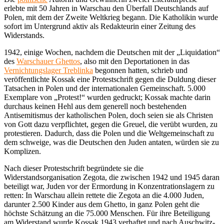
erlebte mit 50 Jahren in Warschau den Überfall Deutschlands auf
Polen, mit dem der Zweite Weltkrieg begann. Die Katholikin wurde
sofort im Untergrund aktiv als Redakteurin einer Zeitung des
Widerstands.
1942, einige Wochen, nachdem die Deutschen mit der „Liquidation“
des
Warschauer Ghettos
, also mit den Deportationen in das
Vernichtungslager Treblinka
begonnen hatten, schrieb und
veröffentlichte Kossak eine Protestschrift gegen die Duldung dieser
Tatsachen in Polen und der internationalen Gemeinschaft. 5.000
Exemplare von „Protest!“ wurden gedruckt; Kossak machte darin
durchaus keinen Hehl aus dem generell noch bestehenden
Antisemitismus der katholischen Polen, doch seien sie als Christen
von Gott dazu verpflichtet, gegen die Greuel, die verübt wurden, zu
protestieren. Dadurch, dass die Polen und die Weltgemeinschaft zu
dem schweige, was die Deutschen den Juden antaten, würden sie zu
Komplizen.
Nach dieser Protestschrift begründete sie die
Widerstandsorganisation Zegota, die zwischen 1942 und 1945 daran
beteiligt war, Juden vor der Ermordung in Konzentrationslagern zu
retten: In Warschau allein rettete die Zegota an die 4.000 Juden,
darunter 2.500 Kinder aus dem Ghetto, in ganz Polen geht die
höchste Schätzung an die 75.000 Menschen. Für ihre Beteiligung
am Widerstand wurde Kossak 1943 verhaftet und nach Auschwitz-