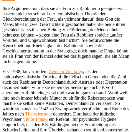
Ihre Argumentation, dass sie als Frau zur Rabbinerin geeignet war,
basierte nicht so sehr auf der feministischen Theorie der
Gleichberechtigung der Frau, als vielmehr darauf, dass Gott die
Menschheit in zwei Geschlchtern geschaffen habe, die beide ihren
geschlechtsspezifischen Beitrag zur Förderung der Menschheit
beitragen können – gegen eine Frau als Rabbiner spräche „außer
Vorurteil und Ungewohntsein fast nichts“. Sie befürwortete die
Keuschheit und Ehelosigkeit der Rabbinerin sowie die
Geschlechterttrennung in der Synagoge, doch manche Dinge könne
sie als Frau von der Kanzel oder bei der Jugend sagen, die ein Mann
nicht sagen könne.
Erst 1938, kurz vor dem
Zweiten Weltkrieg
, als der
nationalsozialistische Druck auf die jüdischen Gemeinden die Zahl
auch der Rabbiner in Deutschland durch Ausreise oder Deprotation
dezimiert hatte, wurde sie neben der Seelsorge auch als voll
anerkannter Rabbi eingesetzt und zwar im ganzen Land. Wohl weil
ihre noch immer lebende Mutter zu alt für die Reisestrapazen war,
machte sie selbst keine Anstalten, Deutschland zu verlassen. So
wurde sie zunächst 1942 zu Zwangsarbeit verpflichtet und Ende des
Jahres nach
Theresienstadt
deportiert. Dort hatte der jüdische
Psychiater
Viktor Frankl
ein Referat „für psychische Hygiene“
eingerichtet, das den KZ-Häftlingen bei der Verarbeitung des
Schocks helfen und ihre Überlebenschancen somit verbessern sollte.