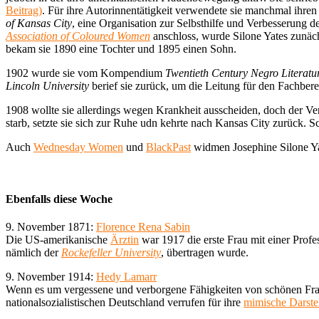
Beitrag)
. Für ihre Autorinnentätigkeit verwendete sie manchmal ihr
of Kansas City
, eine Organisation zur Selbsthilfe und Verbesserung d
Association of Coloured Women
anschloss, wurde Silone Yates zunäch
bekam sie 1890 eine Tochter und 1895 einen Sohn.
1902 wurde sie vom Kompendium
Twentieth Century Negro Literatur
Lincoln University
berief sie zurück, um die Leitung für den Fachbere
1908 wollte sie allerdings wegen Krankheit ausscheiden, doch der Verw
starb, setzte sie sich zur Ruhe udn kehrte nach Kansas City zurück. S
Auch
Wednesday Women
und
BlackPast
widmen Josephine Silone Ya
Ebenfalls diese Woche
9. November 1871:
Florence Rena Sabin
Die US-amerikanische
Ärztin
war 1917 die erste Frau mit einer Profe
nämlich der
Rockefeller University
, übertragen wurde.
9. November 1914:
Hedy Lamarr
Wenn es um vergessene und verborgene Fähigkeiten von schönen Fra
nationalsozialistischen Deutschland verrufen für ihre
mimische Darste