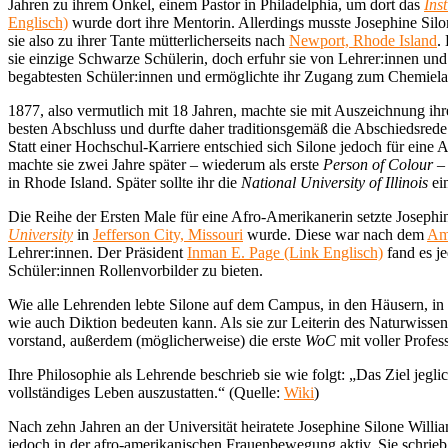
Jahren zu ihrem Onkel, einem Pastor in Philadelphia, um dort das
Ins
Englisch)
wurde dort ihre Mentorin. Allerdings musste Josephine Silo
sie also zu ihrer Tante mütterlicherseits nach
Newport, Rhode Island
.
sie einzige Schwarze Schülerin, doch erfuhr sie von Lehrer:innen und 
begabtesten Schüler:innen und ermöglichte ihr Zugang zum Chemielab
1877, also vermutlich mit 18 Jahren, machte sie mit Auszeichnung ihr
besten Abschluss und durfte daher traditionsgemäß die Abschiedsrede 
Statt einer Hochschul-Karriere entschied sich Silone jedoch für eine 
machte sie zwei Jahre später – wiederum als erste
Person of Colour
– 
in Rhode Island. Später sollte ihr die
National University of Illinois
ei
Die Reihe der Ersten Male für eine Afro-Amerikanerin setzte Josephine
University
in
Jefferson City, Missouri
wurde. Diese war nach dem
Am
Lehrer:innen. Der Präsident
Inman E. Page (Link Englisch)
fand es j
Schüler:innen Rollenvorbilder zu bieten.
Wie alle Lehrenden lebte Silone auf dem Campus, in den Häusern, in d
wie auch Diktion bedeuten kann. Als sie zur Leiterin des Naturwisse
vorstand, außerdem (möglicherweise) die erste
WoC
mit voller Profe
Ihre Philosophie als Lehrende beschrieb sie wie folgt: „Das Ziel jegl
vollständiges Leben auszustatten.“ (Quelle:
Wiki
)
Nach zehn Jahren an der Universität heiratete Josephine Silone Willia
jedoch in der afro-amerikanischen Frauenbewegung aktiv. Sie schrieb