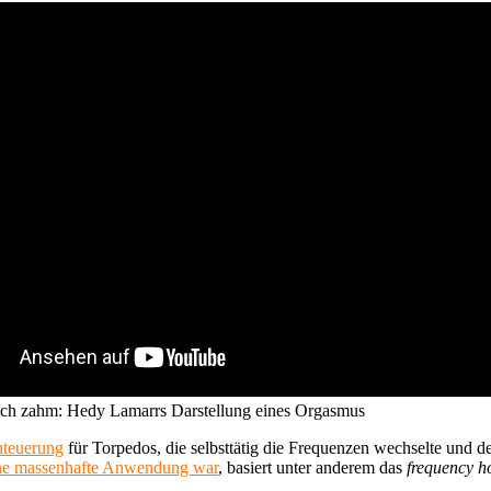
doch zahm: Hedy Lamarrs Darstellung eines Orgasmus
nteuerung
für Torpedos, die selbsttätig die Frequenzen wechselte und 
ine massenhafte Anwendung war
, basiert unter anderem das
frequency h