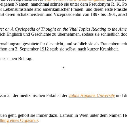
en eigenen Namen, manchmal schrieb sie unter dem Pseudonym R. K. Pot
er Lebensumstände afro-amerikanischer Frauen, und deren erste Präside
st deren Schatzmeisterin und Vizepräsidentin von 1897 bis 1901, ansc
e; or, A Cyclopedia of Thought on the Vital Topics Relating to the Am
ich Englisch und Geschichte zu übernehmen, sodass sie schließlich doc
altungsrat gestattete ihr dies nicht, und so blieb sie als Frauenberater
chon am 3. September 1912 starb sie selbst, nach kurzer Krankheit.
tes einen Beitrag.
*
ssur an der medizinischen Fakultät der
Johns Hopkins University
und die
uen geht, gehört sie immer dazu. Lamarr, in Wien unter dem Namen He
llung eines Orgasmus
.