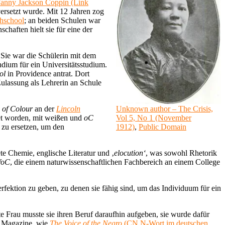
anny Jackson Coppin (Link
ersetzt wurde. Mit 12 Jahren zog
hschool
; an beiden Schulen war
chaften hielt sie für eine der
 Sie war die Schülerin mit dem
ndium für ein Universitätsstudium.
ol
in Providence antrat. Dort
ulassung als Lehrerin an Schule
n
of Colour
an der
Lincoln
Unknown author – The Crisis,
et worden, mit weißen und
oC
Vol 5, No 1 (November
zu ersetzen, um den
1912)
,
Public Domain
te Chemie, englische Literatur und ‚
elocution‘
, was sowohl Rhetorik
oC
, die einem naturwissenschaftlichen Fachbereich an einem College
erfektion zu geben, zu denen sie fähig sind, um das Individuum für ein
te Frau musste sie ihren Beruf daraufhin aufgeben, sie wurde dafür
 Magazine, wie
The Voice of the Negro
(CN N-Wort im deutschen