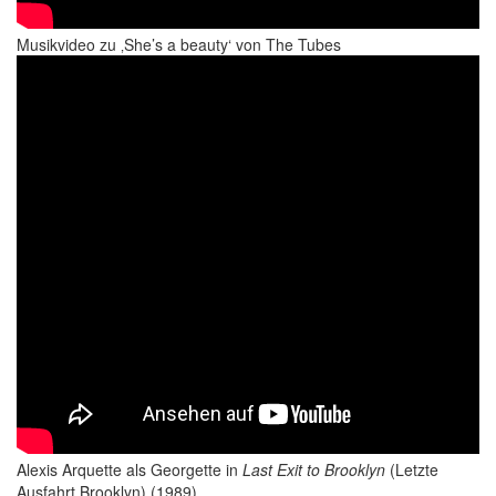
Musikvideo zu ‚She’s a beauty‘ von The Tubes
Alexis Arquette als Georgette in
Last Exit to Brooklyn
(Letzte
Ausfahrt Brooklyn) (1989)