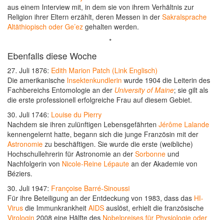
aus einem Interview mit, in dem sie von ihrem Verhältnis zur
Religion ihrer Eltern erzählt, deren Messen in der
Sakralsprache
Altäthiopisch oder Ge’ez
gehalten werden.
*
Ebenfalls diese Woche
27. Juli 1876:
Edith Marion Patch (Link Englisch)
Die amerikanische
Insektenkundlerin
wurde 1904 die Leiterin des
Fachbereichs Entomologie an der
University of Maine
; sie gilt als
die erste professionell erfolgreiche Frau auf diesem Gebiet.
30. Juli 1746:
Louise du Pierry
Nachdem sie ihren zulünftigen Lebensgefährten
Jérôme Lalande
kennengelernt hatte, begann sich die junge Französin mit der
Astronomie
zu beschäftigen. Sie wurde die erste (weibliche)
Hochschullehrerin für Astronomie an der
Sorbonne
und
Nachfolgerin von
Nicole-Reine Lépaute
an der Akademie von
Béziers.
30. Juli 1947:
Françoise Barré-Sinoussi
Für ihre Beteiligung an der Entdeckung von 1983, dass das
HI-
Virus
die Immunkrankheit
AIDS
auslöst, erhielt die französische
Virologin
2008 eine Hälfte des
Nobelpreises für Physiologie oder