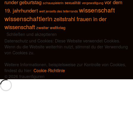
vor dem
runder geburtstag
sexualität
schauspielerin
vergewaltigung
wissenschaft
19. jahrhundert
welt jenseits des tellerrands
wissenschaftlerin
zeitstrahl frauen in der
wissenschaft
zweiter weltkrieg
Datenschutz und Cookies: Diese Website verwendet Cookies.
Wenn du die Website weiterhin nutzt, stimmst du der Verwendung
von Cookies zu.
Weitere Informationen, beispielsweise zur Kontrolle von Cookies,
findest du hier:
Cookie-Richtlinie
© 2026 frauenfiguren