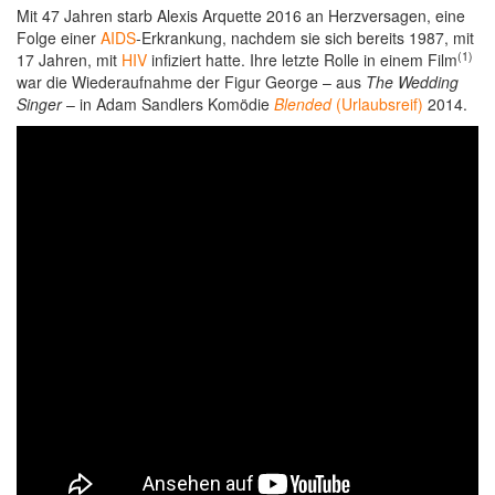
Mit 47 Jahren starb Alexis Arquette 2016 an Herzversagen, eine
Folge einer
AIDS
-Erkrankung, nachdem sie sich bereits 1987, mit
(1)
17 Jahren, mit
HIV
infiziert hatte. Ihre letzte Rolle in einem Film
war die Wiederaufnahme der Figur George – aus
The Wedding
Singer
– in Adam Sandlers Komödie
Blended
(Urlaubsreif)
2014.