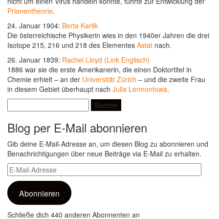
nicht um einen Virus handeln konnte, führte zur Entwicklung der
Prionentheorie
.
24. Januar 1904:
Berta Karlik
Die österreichische Physikerin wies in den 1940er Jahren die drei
Isotope 215, 216 und 218 des Elementes
Astat
nach.
26. Januar 1839:
Rachel Lloyd (Link Englisch)
1886 war sie die erste Amerikanerin, die einen Doktortitel in
Chemie erhielt – an der
Universität Zürich
– und die zweite Frau
in diesem Gebiet überhaupt nach
Julia Lermontowa
.
Suchen
nach:
Blog per E-Mail abonnieren
Gib deine E-Mail-Adresse an, um diesen Blog zu abonnieren und
Benachrichtigungen über neue Beiträge via E-Mail zu erhalten.
E-
Mail-
Adresse
Abonnieren
Schließe dich 440 anderen Abonnenten an