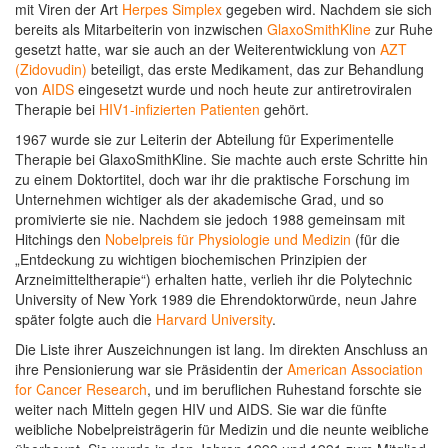
mit Viren der Art
Herpes Simplex
gegeben wird. Nachdem sie sich
bereits als Mitarbeiterin von inzwischen
GlaxoSmithKline
zur Ruhe
gesetzt hatte, war sie auch an der Weiterentwicklung von
AZT
(Zidovudin)
beteiligt, das erste Medikament, das zur Behandlung
von
AIDS
eingesetzt wurde und noch heute zur antiretroviralen
Therapie bei
HIV1-infizierten Patienten
gehört.
1967 wurde sie zur Leiterin der Abteilung für Experimentelle
Therapie bei GlaxoSmithKline. Sie machte auch erste Schritte hin
zu einem Doktortitel, doch war ihr die praktische Forschung im
Unternehmen wichtiger als der akademische Grad, und so
promivierte sie nie. Nachdem sie jedoch 1988 gemeinsam mit
Hitchings den
Nobelpreis für Physiologie und Medizin
(für die
„Entdeckung zu wichtigen biochemischen Prinzipien der
Arzneimitteltherapie“) erhalten hatte, verlieh ihr die Polytechnic
University of New York 1989 die Ehrendoktorwürde, neun Jahre
später folgte auch die
Harvard University
.
Die Liste ihrer Auszeichnungen ist lang. Im direkten Anschluss an
ihre Pensionierung war sie Präsidentin der
American Association
for Cancer Research
, und im beruflichen Ruhestand forschte sie
weiter nach Mitteln gegen HIV und AIDS. Sie war die fünfte
weibliche Nobelpreisträgerin für Medizin und die neunte weibliche