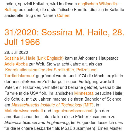
Indien, speziell Kalkutta, wird in diesem
englischen Wikipedia-
Beitrag
beleuchtet; die erste jüdische Familie, die sich in Kalkutta
ansiedelte, trug den Namen
Cohen
.
31/2020: Sossina M. Haile, 28.
Juli 1966
28. Juli 2020
Sossina M. Haile (Link Englisch)
kam in Äthiopiens Haupstadt
Addis Abeba
zur Welt. Sie war acht Jahre alt, als das
‚Koordinationskomitee der Streitkräfte, Polizei und
Territorialarmee‘
gegründet wurde und 1974 die Macht ergriff. In
der anschließenden Zeit der politischen Verfolgung wurde ihr
Vater, ein Historiker, verhaftet und beinahe getötet, weshalb die
Familie in die USA floh. Im ländlichen
Minnesota
besuchte Haile
die Schule, mit 20 Jahren machte sie ihren Bachelor of Science
am
Massachusetts Institute of Technology
(MIT)
, in
Materialwissenschaft
und
Ingenieurwissenschaft
(an den
amerikanischen Instituten fallen diese Fächer zusammen zu
Materials Science and Engineering
, im Folgenden fasse ich dies
für die leichtere Lesbarkeit als MSaE zusammen). Einen Master