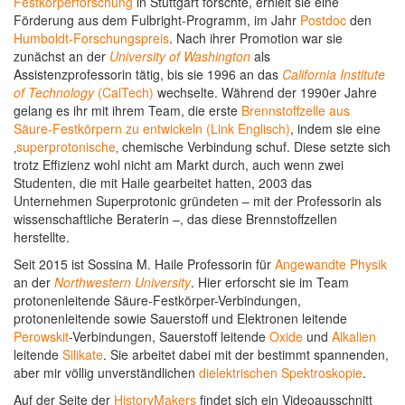
Festkörperforschung
in Stuttgart forschte, erhielt sie eine
Förderung aus dem Fulbright-Programm, im Jahr
Postdoc
den
Humboldt-Forschungspreis
. Nach ihrer Promotion war sie
zunächst an der
University of Washington
als
Assistenzprofessorin tätig, bis sie 1996 an das
California Institute
of Technology
(CalTech)
wechselte. Während der 1990er Jahre
gelang es ihr mit ihrem Team, die erste
Brennstoffzelle aus
Säure-Festkörpern zu entwickeln (Link Englisch)
, indem sie eine
‚
superprotonische
‚ chemische Verbindung schuf. Diese setzte sich
trotz Effizienz wohl nicht am Markt durch, auch wenn zwei
Studenten, die mit Haile gearbeitet hatten, 2003 das
Unternehmen Superprotonic gründeten – mit der Professorin als
wissenschaftliche Beraterin –, das diese Brennstoffzellen
herstellte.
Seit 2015 ist Sossina M. Haile Professorin für
Angewandte Physik
an der
Northwestern University
. Hier erforscht sie im Team
protonenleitende Säure-Festkörper-Verbindungen,
protonenleitende sowie Sauerstoff und Elektronen leitende
Perowskit
-Verbindungen, Sauerstoff leitende
Oxide
und
Alkalien
leitende
Silikate
. Sie arbeitet dabei mit der bestimmt spannenden,
aber mir völlig unverständlichen
dielektrischen Spektroskopie
.
Auf der Seite der
HistoryMakers
findet sich ein Videoausschnitt