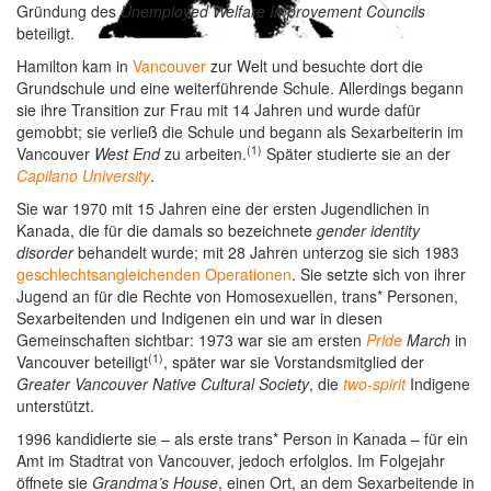
Gründung des
Unemployed Welfare Improvement Councils
beteiligt.
Hamilton kam in
Vancouver
zur Welt und besuchte dort die
Grundschule und eine weiterführende Schule. Allerdings begann
sie ihre Transition zur Frau mit 14 Jahren und wurde dafür
gemobbt; sie verließ die Schule und begann als Sexarbeiterin im
(1)
Vancouver
West End
zu arbeiten.
Später studierte sie an der
Capilano University
.
Sie war 1970 mit 15 Jahren eine der ersten Jugendlichen in
Kanada, die für die damals so bezeichnete
gender identity
disorder
behandelt wurde; mit 28 Jahren unterzog sie sich 1983
geschlechtsangleichenden Operationen
. Sie setzte sich von ihrer
Jugend an für die Rechte von Homosexuellen, trans* Personen,
Sexarbeitenden und Indigenen ein und war in diesen
Gemeinschaften sichtbar: 1973 war sie am ersten
Pride
March
in
(1)
Vancouver beteiligt
, später war sie Vorstandsmitglied der
Greater Vancouver Native Cultural Society
, die
two-spirit
Indigene
unterstützt.
1996 kandidierte sie – als erste trans* Person in Kanada – für ein
Amt im Stadtrat von Vancouver, jedoch erfolglos. Im Folgejahr
öffnete sie
Grandma’s House
, einen Ort, an dem Sexarbeitende in