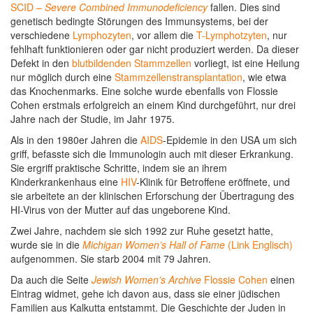
SCID –
Severe Combined Immunodeficiency
fallen. Dies sind
genetisch bedingte Störungen des Immunsystems, bei der
verschiedene
Lymphozyten
, vor allem die
T-Lymphotzyten
, nur
fehlhaft funktionieren oder gar nicht produziert werden. Da dieser
Defekt in den
blutbildenden Stammzellen
vorliegt, ist eine Heilung
nur möglich durch eine
Stammzellenstransplantation
, wie etwa
das Knochenmarks. Eine solche wurde ebenfalls von Flossie
Cohen erstmals erfolgreich an einem Kind durchgeführt, nur drei
Jahre nach der Studie, im Jahr 1975.
Als in den 1980er Jahren die
AIDS
-Epidemie in den USA um sich
griff, befasste sich die Immunologin auch mit dieser Erkrankung.
Sie ergriff praktische Schritte, indem sie an ihrem
Kinderkrankenhaus eine
HIV
-Klinik für Betroffene eröffnete, und
sie arbeitete an der klinischen Erforschung der Übertragung des
HI-Virus von der Mutter auf das ungeborene Kind.
Zwei Jahre, nachdem sie sich 1992 zur Ruhe gesetzt hatte,
wurde sie in die
Michigan Women’s Hall of Fame
(Link Englisch)
aufgenommen. Sie starb 2004 mit 79 Jahren.
Da auch die Seite
Jewish Women’s Archive
Flossie Cohen
einen
Eintrag widmet, gehe ich davon aus, dass sie einer jüdischen
Familien aus Kalkutta entstammt. Die Geschichte der Juden in