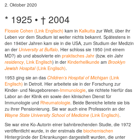
2. Oktober 2020
* 1925 • † 2004
Flossie Cohen (Link Englisch)
kam in
Kalkutta
zur Welt, über ihr
Leben vor dem Studium ist weiter nichts bekannt. Spätestens in
den 1940er Jahren kam sie in die USA, zum Studium der Medizin
an der
University at Buffalo
. Hier schloss sie 1950 (mit einem
MD?) ab und absolvierte ein
praktisches Jahr
(bzw. ein Jahr
residency
, Link Englisch
) in der
Kinderheilkunde
am
Brooklyn
Jewish Hospital
(Link Englisch)
.
1953 ging sie an das
Children’s Hospital of Michigan
(Link
Englisch)
in Detroit. Hier arbeitete sie in der Forschung zur
Kinder- und Neugeborenen-
Immunologie
, sie richtete hierfür das
Labor an der Klinik ein sowie den klinischen Dienst für
Immunologie und
Rheumatologie
. Beide Bereiche leitete sie bis
zu ihrer Pensionierung. Sie war auch eine Professorin an der
Wayne State University School of Medicine
(Link Englisch)
.
Sie war eine Ko-Autorin einer bahnbrechenden Studie, die 1972
veröffentlicht wurde, in der erstmals die
biochemischen
Hintergründe der Erkrankungen dargestellt wurden, die unter