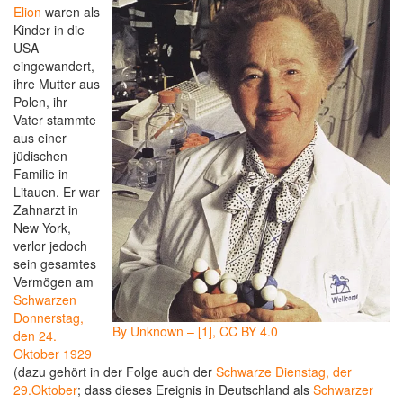
Elion
waren als
Kinder in die
USA
eingewandert,
ihre Mutter aus
Polen, ihr
Vater stammte
aus einer
jüdischen
Familie in
Litauen. Er war
Zahnarzt in
New York,
verlor jedoch
sein gesamtes
Vermögen am
Schwarzen
Donnerstag,
By Unknown – [1], CC BY 4.0
den 24.
Oktober 1929
(dazu gehört in der Folge auch der
Schwarze Dienstag, der
29.Oktober
; dass dieses Ereignis in Deutschland als
Schwarzer