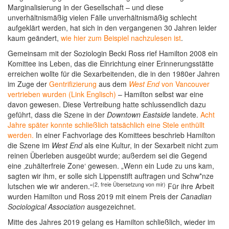
Marginalisierung in der Gesellschaft – und diese
unverhältnismäßig vielen Fälle unverhältnismäßig schlecht
aufgeklärt werden, hat sich in den vergangenen 30 Jahren leider
kaum geändert,
wie hier zum Beispiel nachzulesen ist
.
Gemeinsam mit der Soziologin Becki Ross rief Hamilton 2008 ein
Komittee ins Leben, das die Einrichtung einer Erinnerungsstätte
erreichen wollte für die Sexarbeitenden, die in den 1980er Jahren
im Zuge der
Gentrifizierung
aus dem
West End
von Vancouver
vertrieben wurden (Link Englisch)
– Hamilton selbst war eine
davon gewesen. Diese Vertreibung hatte schlussendlich dazu
geführt, dass die Szene in der
Downtown Eastside
landete.
Acht
Jahre später konnte schließlich tatsächlich eine Stele enthüllt
werden.
In einer Fachvorlage des Komittees beschrieb Hamilton
die Szene im
West End
als eine Kultur, in der Sexarbeit nicht zum
reinen Überleben ausgeübt wurde; außerdem sei die Gegend
eine ‚zuhälterfreie Zone‘ gewesen. „Wenn ein Lude zu uns kam,
sagten wir ihm, er solle sich Lippenstift auftragen und Schw*nze
(2, freie Übersetzung von mir)
lutschen wie wir anderen.“
Für ihre Arbeit
wurden Hamilton und Ross 2019 mit einem Preis der
Canadian
Sociological Association
ausgezeichnet.
Mitte des Jahres 2019 gelang es Hamilton schließlich, wieder im