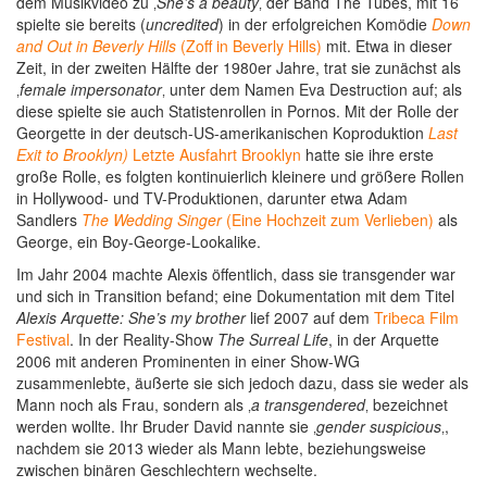
dem Musikvideo zu ‚
She’s a beauty
‚ der Band The Tubes, mit 16
spielte sie bereits (
uncredited
) in der erfolgreichen Komödie
Down
and Out in Beverly Hills
(Zoff in Beverly Hills)
mit. Etwa in dieser
Zeit, in der zweiten Hälfte der 1980er Jahre, trat sie zunächst als
‚
female impersonator
‚ unter dem Namen Eva Destruction auf; als
diese spielte sie auch Statistenrollen in Pornos. Mit der Rolle der
Georgette in der deutsch-US-amerikanischen Koproduktion
Last
Exit to Brooklyn)
Letzte Ausfahrt Brooklyn
hatte sie ihre erste
große Rolle, es folgten kontinuierlich kleinere und größere Rollen
in Hollywood- und TV-Produktionen, darunter etwa Adam
Sandlers
The Wedding Singer
(Eine Hochzeit zum Verlieben)
als
George, ein Boy-George-Lookalike.
Im Jahr 2004 machte Alexis öffentlich, dass sie transgender war
und sich in Transition befand; eine Dokumentation mit dem Titel
Alexis Arquette: She’s my brother
lief 2007 auf dem
Tribeca Film
Festival
. In der Reality-Show
The Surreal Life
, in der Arquette
2006 mit anderen Prominenten in einer Show-WG
zusammenlebte, äußerte sie sich jedoch dazu, dass sie weder als
Mann noch als Frau, sondern als ‚
a transgendered
‚ bezeichnet
werden wollte. Ihr Bruder David nannte sie ‚
gender suspicious
‚,
nachdem sie 2013 wieder als Mann lebte, beziehungsweise
zwischen binären Geschlechtern wechselte.