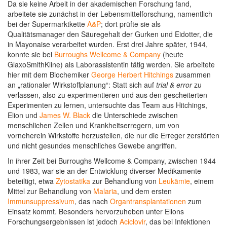
Da sie keine Arbeit in der akademischen Forschung fand,
arbeitete sie zunächst in der Lebensmittelforschung, namentlich
bei der Supermarktkette
A&P
; dort prüfte sie als
Qualitätsmanager den Säuregehalt der Gurken und Eidotter, die
in Mayonaise verarbeitet wurden. Erst drei Jahre später, 1944,
konnte sie bei
Burroughs Wellcome & Company
(heute
GlaxoSmithKline) als Laborassistentin tätig werden. Sie arbeitete
hier mit dem Biochemiker
George Herbert Hitchings
zusammen
an „rationaler Wirkstoffplanung“: Statt sich auf
trial & error
zu
verlassen, also zu experimentieren und aus den gescheiterten
Experimenten zu lernen, untersuchte das Team aus Hitchings,
Elion und
James W. Black
die Unterschiede zwischen
menschlichen Zellen und Krankheitserregern, um von
vorneherein Wirkstoffe herzustellen, die nur die Erreger zerstörten
und nicht gesundes menschliches Gewebe angriffen.
In ihrer Zeit bei Burroughs Wellcome & Company, zwischen 1944
und 1983, war sie an der Entwicklung diverser Medikamente
beteiltigt, etwa
Zytostatika
zur Behandlung von
Leukämie
, einem
Mittel zur Behandlung von
Malaria
, und dem ersten
Immunsuppressivum
, das nach
Organtransplantationen
zum
Einsatz kommt. Besonders hervorzuheben unter Elions
Forschungsergebnissen ist jedoch
Aciclovir
, das bei Infektionen