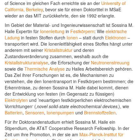
of Science im gleichen Fach erreichte sie an der
University of
California, Berkeley
, bevor sie für einen Doktortitel in MSaE
wieder an das MIT zurückkehrte, den sie 1992 erlangte.
Im Gebiet der Material- und Ingenieurwissenschaft ist Sossina M.
Haile Expertin für
Ionenleitung
in
Festkörpern
: Wie
elektrische
Ladung
in festen Stoffen durch
Ionen
– statt durch
Elektronen
–
transportiert wird. Die Ionenleitfähigkeit eines Stoffes hängt unter
anderem mit seiner
Kristallstruktur
und deren
Zustandsveränderung zusammen, weshalb auch die
Kristallstrukturanalyse
, die Erforschung der
Neutronenstreuung
sowie die
Thermische Analyse
zu Hailes Arbeitsbereich gehören.
Das Ziel ihrer Forschungen ist es, die Mechanismen zu
verstehen, die den Ionentransport in Festkörpern bestimmen; die
Erkenntnisse, zu denen Sossina M. Haile dabei kommt, dienen
der Entwicklung von festen (im Gegensatz zu flüssigen)
Elektrolyten
und ’neuartigen festkörperlichen elektrochemischen
Vorrichtungen‘ (‚
novel solid-state electrochemical devices
‚), wie
Batterien
,
Sensoren
,
Ionenpumpen
und
Brennstoffzellen
.
Für ihr Doktorandenstudium erhielt Sossina M. Haile ein
Stipendium, die AT&T Cooperative Research Fellowship. In der
Zeit um ihre Promotion, in der sie am
Max-Planck-Institut für