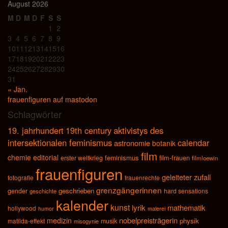
August 2026
M
D
M
D
F
S
S
1
2
3
4
5
6
7
8
9
10
11
12
13
14
15
16
17
18
19
20
21
22
23
24
25
26
27
28
29
30
31
« Jan.
frauenfiguren auf mastodon
Schlagwörter
19. jahrhundert
19th century
aktivistys des
intersektionalen feminismus
calendar
astronomie
botanik
film
chemie
editorial
feminismus
film-frauen
erster weltkrieg
filmloewin
frauenfiguren
geleiteter zufall
fotografie
frauenrechte
grenzgängerinnen
geschrieben
gender
hard sensations
geschichte
kalender
kunst
lyrik
mathematik
hollywood
malerei
humor
nobelpreisträgerin
medizin
physik
matilda-effekt
musik
misogynie