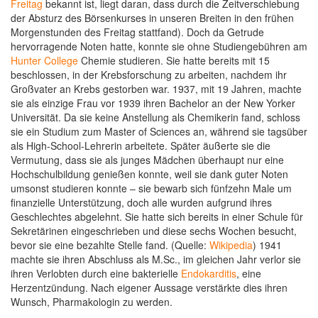
Freitag
bekannt ist, liegt daran, dass durch die Zeitverschiebung
der Absturz des Börsenkurses in unseren Breiten in den frühen
Morgenstunden des Freitag stattfand). Doch da Getrude
hervorragende Noten hatte, konnte sie ohne Studiengebühren am
Hunter College
Chemie studieren. Sie hatte bereits mit 15
beschlossen, in der Krebsforschung zu arbeiten, nachdem ihr
Großvater an Krebs gestorben war. 1937, mit 19 Jahren, machte
sie als einzige Frau vor 1939 ihren Bachelor an der New Yorker
Universität. Da sie keine Anstellung als Chemikerin fand, schloss
sie ein Studium zum Master of Sciences an, während sie tagsüber
als High-School-Lehrerin arbeitete. Später äußerte sie die
Vermutung, dass sie als junges Mädchen überhaupt nur eine
Hochschulbildung genießen konnte, weil sie dank guter Noten
umsonst studieren konnte – sie bewarb sich fünfzehn Male um
finanzielle Unterstützung, doch alle wurden aufgrund ihres
Geschlechtes abgelehnt. Sie hatte sich bereits in einer Schule für
Sekretärinen eingeschrieben und diese sechs Wochen besucht,
bevor sie eine bezahlte Stelle fand. (Quelle:
Wikipedia
) 1941
machte sie ihren Abschluss als M.Sc., im gleichen Jahr verlor sie
ihren Verlobten durch eine bakterielle
Endokarditis
, eine
Herzentzündung. Nach eigener Aussage verstärkte dies ihren
Wunsch, Pharmakologin zu werden.