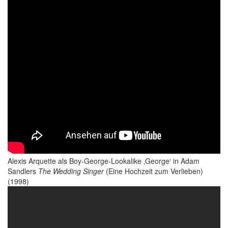
Alexis Arquette als Boy-George-Lookalike ‚George‘ in Adam
Sandlers
The Wedding Singer
(Eine Hochzeit zum Verlieben)
(1998)