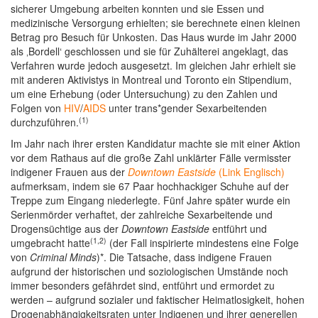
sicherer Umgebung arbeiten konnten und sie Essen und
medizinische Versorgung erhielten; sie berechnete einen kleinen
Betrag pro Besuch für Unkosten. Das Haus wurde im Jahr 2000
als ‚Bordell‘ geschlossen und sie für Zuhälterei angeklagt, das
Verfahren wurde jedoch ausgesetzt. Im gleichen Jahr erhielt sie
mit anderen Aktivistys in Montreal und Toronto ein Stipendium,
um eine Erhebung (oder Untersuchung) zu den Zahlen und
Folgen von
HIV
/
AIDS
unter trans*gender Sexarbeitenden
(1)
durchzuführen.
Im Jahr nach ihrer ersten Kandidatur machte sie mit einer Aktion
vor dem Rathaus auf die große Zahl unklärter Fälle vermisster
indigener Frauen aus der
Downtown Eastside
(Link Englisch)
aufmerksam, indem sie 67 Paar hochhackiger Schuhe auf der
Treppe zum Eingang niederlegte. Fünf Jahre später wurde ein
Serienmörder verhaftet, der zahlreiche Sexarbeitende und
Drogensüchtige aus der
Downtown Eastside
entführt und
(1,2)
umgebracht hatte
(der Fall inspirierte mindestens eine Folge
von
Criminal Minds
)*. Die Tatsache, dass indigene Frauen
aufgrund der historischen und soziologischen Umstände noch
immer besonders gefährdet sind, entführt und ermordet zu
werden – aufgrund sozialer und faktischer Heimatlosigkeit, hohen
Drogenabhängigkeitsraten unter Indigenen und ihrer generellen