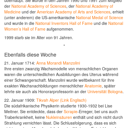
überhaupt. Sie wurde in den Jahren 1990 und 1991 zum Mitglied
der
National Academy of Sciences
, der
National Academy of
Medicine
und der
American Academy of Arts and Sciences
, erhielt
(unter anderem) die US-amerikanische
National Medal of Science
und wurde in die
National Inventors Hall of Fame
und die
National
Women’s Hall of Fame
aufgenommen.
1999 starb sie im Alter von 91 Jahren.
*
Ebenfalls diese Woche
21. Januar 1714:
Anna Morandi Manzolini
Ihre ersten zwanzig Wachsmodelle von menschlichen Organen
waren die unterschiedlichen Ausbildungen des Uterus während
einer Schwangerschaft. Manzolini wurde weltbekannt für ihre
exakten Wachsnachbildungen menschlicher
Anatomie
, später
lehrte sie auch als Honorarprofessorin an der
Universität Bologna
.
22. Januar 1909:
Tikvah Alper (Link Englisch)
Die südafrikanische Physikerin studierte 1930-1932 bei Lise
Meitner. Sie entdeckte, dass der
Scrapie
-Erreger, bei uns auch
Traberkrankheit, keine
Nukleinsäuren
enthält und sich nicht durch
Strahlung vernichten lässt. Die Schlussfolgerung, dass es sich