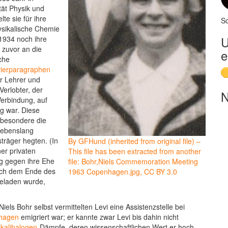
ät Physik und
te sie für ihre
Sc
ysikalische Chemie
U
 1934 noch ihre
 zuvor an die
e
che
rierparagraphen
er Lehrer und
Verlobter, der
N
Verbindung, auf
g war. Diese
sbesondere die
 lebenslang
träger hegten. (In
By GFHund (inherited from original file) –
er privaten
This file has been extracted from another
ng gegen ihre Ehe
file: Bohr,Niels Commemoration Meeting
nach dem Ende des
1963 Copenhagen.jpg, CC BY 3.0
ngeladen wurde,
iels Bohr selbst vermittelten Levi eine Assistenzstelle bei
hagen
emigriert war; er kannte zwar Levi bis dahin nicht
lkalihalogen
-Dämpfe, deren wissenschaftlichen Wert er hoch