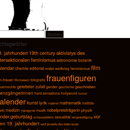
uchen
ach:
chlagwörter
9. jahrhundert
19th century
aktivistys des
ntersektionalen feminismus
astronomie
botanik
film
alendar
chemie
editorial
feminismus
erster weltkrieg
frauenfiguren
lm-frauen
fotografie
filmloewin
geleiteter zufall
geschrieben
auenrechte
gender
geschichte
renzgängerinnen
hard sensations
hollywood
humor
alender
kunst
lyrik
mathematik
matilda-
malerei
nobelpreisträgerin
medizin
physik
fekt
musik
misogynie
vor
under geburtstag
sexualität
schauspielerin
vergewaltigung
em 19. jahrhundert
welt jenseits des tellerrands