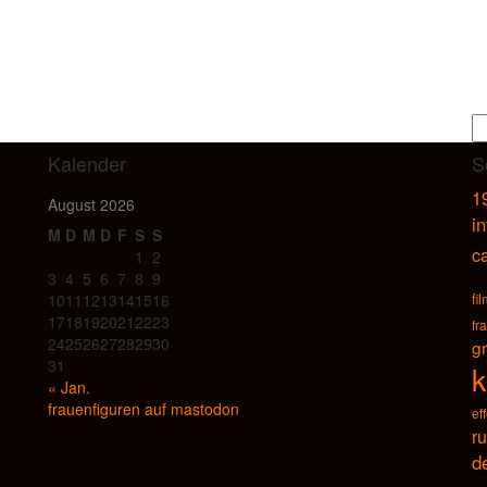
S
n
Kalender
S
1
August 2026
i
M
D
M
D
F
S
S
c
1
2
3
4
5
6
7
8
9
fi
10
11
12
13
14
15
16
17
18
19
20
21
22
23
fr
24
25
26
27
28
29
30
g
31
k
« Jan.
frauenfiguren auf mastodon
ef
r
d