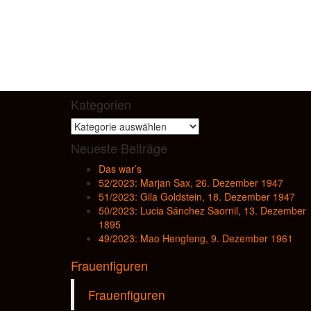
Kategorien
Kategorien
Neueste Beiträge
Das war’s
52/2023: Marjan Sax, 26. Dezember 1947
51/2023: Gila Goldstein, 18. Dezember 1947
50/2023: Lucia Sánchez Saornil, 13. Dezember
1895
49/2023: Mao Hengfeng, 9. Dezember 1961
Frauenfiguren
Frauenfiguren