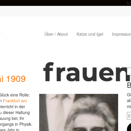
fr
Über / About
Katze und Igel
Impressu
universität
S
ai 1909
n
B
Gi
Glück eine Rolle:
ab
in
Frankfurt am
vi
erricht in der
Zu dieser Haltung
E-
auung bei; ihr
Ma
hrgangs in Physik.
A
bes Jahr in