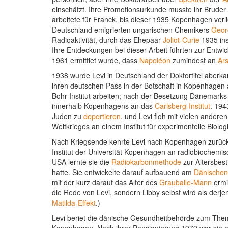
einschätzt. Ihre Promotionsurkunde musste ihr Bruder 
arbeitete für Franck, bis dieser 1935 Kopenhagen verli
Deutschland emigrierten ungarischen Chemikers
Geor
Radioaktivität, durch das Ehepaar
Joliot-Curie
1935 ins
Ihre Entdeckungen bei dieser Arbeit führten zur Entwi
1961 ermittlet wurde, dass
Napoléon
zumindest an
Ars
1938 wurde Levi in Deutschland der Doktortitel aberk
ihren deutschen Pass in der Botschaft in Kopenhagen 
Bohr-Institut arbeiten; nach der Besetzung Dänemark
innerhalb Kopenhagens an das
Carlsberg-Institut
. 194
Juden zu
deportieren
, und Levi floh mit vielen ander
Weltkrieges an einem Institut für experimentelle Biolog
Nach Kriegsende kehrte Levi nach Kopenhagen zurüc
Institut der Universität Kopenhagen an radiobiochemi
USA lernte sie die
Radiokarbonmethode
zur Altersbes
hatte. Sie entwickelte darauf aufbauend am
Dänischen
mit der kurz darauf das Alter des
Grauballe-Mann
ermit
die Rede von Levi, sondern Libby selbst wird als derj
Matilda-Effekt
.)
Levi beriet die dänische Gesundheitbehörde zum Th