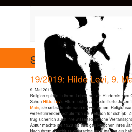
Schlagwort:
humboldt-
19/2019: Hilde Levi, 9. M
9. Mai 2019
Religion spielte in ihrem Leben nur als Hindernis zum 
Schon
Hilde Levi
s Eltern lebten als assimilierte Juden 
Main
, sie selbst lehnte nach erzwungenem Religionsunt
weiterführenden Schule früh die Religion für sich ab. 
trug sicherlich auch ihre wissenschaftliche Weltanssch
Abitur machte sie 1928 als einziges Mädchen ihres Ja
Nach ihrem Abschluss verbrachte sie zunächst ein hal