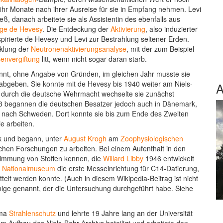
ihr Monate nach ihrer Ausreise für sie in Empfang nehmen. Levi
eß, danach arbeitete sie als Assistentin des ebenfalls aus
ge de Hevesy
. Die Entdeckung der
Aktivierung
, also induzierter
pirierte de Hevesy und Levi zur Bestrahlung seltener Erden.
cklung der
Neutronenaktivierungsanalyse
, mit der zum Beispiel
envergiftung
litt, wenn nicht sogar daran starb.
annt, ohne Angabe von Gründen, im gleichen Jahr musste sie
abgeben. Sie konnte mit de Hevesy bis 1940 weiter am Niels-
A
s durch die deutsche Wehrmacht wechselte sie zunächst
3 begannen die deutschen Besatzer jedoch auch in Dänemark,
en nach Schweden. Dort konnte sie bis zum Ende des Zweiten
ie arbeiten.
k und begann, unter
August Krogh
am
Zoophysiologischen
schen Forschungen zu arbeiten. Bei einem Aufenthalt in den
timmung von Stoffen kennen, die
Willard Libby
1946 entwickelt
 Nationalmuseum
die erste Messeinrichtung für C14-Datierung,
telt werden konnte. (Auch in diesem Wikipedia-Beitrag ist nicht
enige genannt, der die Untersuchung durchgeführt habe. Siehe
ema
Strahlenschutz
und lehrte 19 Jahre lang an der Universität