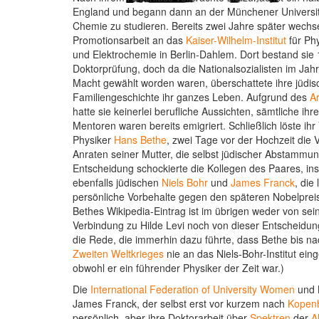
England und begann dann an der Münchener Universit
Chemie zu studieren. Bereits zwei Jahre später wechsel
Promotionsarbeit an das
Kaiser-Wilhelm-Institut
für Ph
und Elektrochemie in Berlin-Dahlem. Dort bestand sie
Doktorprüfung, doch da die Nationalsozialisten im Jahr
Macht gewählt worden waren, überschattete ihre jüdis
Familiengeschichte ihr ganzes Leben. Aufgrund des
A
hatte sie keinerlei berufliche Aussichten, sämtliche ihr
Mentoren waren bereits emigriert. Schließlich löste ihr 
Physiker
Hans Bethe
, zwei Tage vor der Hochzeit die 
Anraten seiner Mutter, die selbst jüdischer Abstammun
Entscheidung schockierte die Kollegen des Paares, in
ebenfalls jüdischen
Niels Bohr
und
James Franck
, die
persönliche Vorbehalte gegen den späteren Nobelpreis
Bethes Wikipedia-Eintrag ist im übrigen weder von sein
Verbindung zu Hilde Levi noch von dieser Entscheidu
die Rede, die immerhin dazu führte, dass Bethe bis 
Zweiten Weltkrieges
nie an das Niels-Bohr-Institut ei
obwohl er ein führender Physiker der Zeit war.)
Die
International Federation of University Women
und N
James Franck, der selbst erst vor kurzem nach
Kopen
persönlich, aber ihre Doktorarbeit über
Spektren
der
A