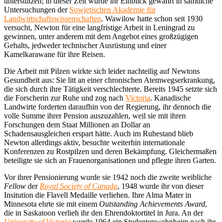
unterstützen; in dieser Zeit wurde ihr Einblick gewährt in sämtliche
Untersuchungen der
Sowjetischen Akademie für
Landwirtschaftswissenschaften
. Wawilow hatte schon seit 1930
versucht, Newton für eine langfristige Arbeit in Leningrad zu
gewinnen, unter anderem mit dem Angebot eines großzügigen
Gehalts, jedweder technischer Ausrüstung und einer
Kamelkarawane für ihre Reisen.
Die Arbeit mit Pilzen wirkte sich leider nachteilig auf Newtons
Gesundheit aus: Sie litt an einer chronischen Atemwegserkrankung,
die sich durch ihre Tätigkeit verschlechterte. Bereits 1945 setzte sich
die Forscherin zur Ruhe und zog nach
Victoria
. Kanadische
Landwirte forderten daraufhin von der Regierung, ihr dennoch die
volle Summe ihrer Pension auszuzahlen, weil sie mit ihren
Forschungen dem Staat Millionen an Dollar an
Schadensausgleichen erspart hätte. Auch im Ruhestand blieb
Newton allerdings aktiv, besuchte weiterhin internationale
Konferenzen zu Rostpilzen und deren Bekämpfung. Gleichermaßen
beteiligte sie sich an Frauenorganisationen und pflegte ihren Garten.
Vor ihrer Pensionierung wurde sie 1942 noch die zweite weibliche
Fellow
der
Royal Society of Canada
, 1948 wurde ihr von dieser
Insitution die Flavell Medaille verliehen. Ihre Alma Mater in
Minnesota ehrte sie mit einem
Outstanding Achievements Award
,
die in Saskatoon verlieh ihr den Ehrendoktortitel in Jura. An der
University of Victoria
wurde 1964 ein Studentenwohnheim nach ihr