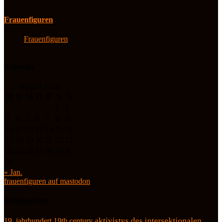
Frauenfiguren
Frauenfiguren
Kalender
August 2026
M
D
M
D
F
S
S
1
2
3
4
5
6
7
8
9
10
11
12
13
14
15
16
17
18
19
20
21
22
23
24
25
26
27
28
29
30
31
« Jan.
frauenfiguren auf mastodon
Schlagwörter
19. jahrhundert
19th century
aktivistys des intersektionalen