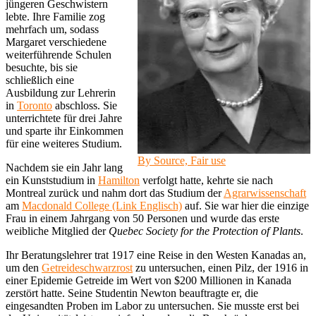
jüngeren Geschwistern
lebte. Ihre Familie zog
mehrfach um, sodass
Margaret verschiedene
weiterführende Schulen
besuchte, bis sie
schließlich eine
Ausbildung zur Lehrerin
in
Toronto
abschloss. Sie
unterrichtete für drei Jahre
und sparte ihr Einkommen
für eine weiteres Studium.
By Source, Fair use
Nachdem sie ein Jahr lang
ein Kunststudium in
Hamilton
verfolgt hatte, kehrte sie nach
Montreal zurück und nahm dort das Studium der
Agrarwissenschaft
am
Macdonald College (Link Englisch)
auf. Sie war hier die einzige
Frau in einem Jahrgang von 50 Personen und wurde das erste
weibliche Mitglied der
Quebec Society for the Protection of Plants
.
Ihr Beratungslehrer trat 1917 eine Reise in den Westen Kanadas an,
um den
Getreideschwarzrost
zu untersuchen, einen Pilz, der 1916 in
einer Epidemie Getreide im Wert von $200 Millionen in Kanada
zerstört hatte. Seine Studentin Newton beauftragte er, die
eingesandten Proben im Labor zu untersuchen. Sie musste erst bei