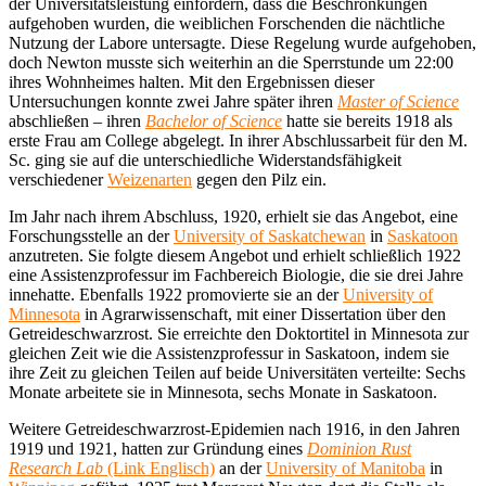
der Universitätsleistung einfordern, dass die Beschrönkungen
aufgehoben wurden, die weiblichen Forschenden die nächtliche
Nutzung der Labore untersagte. Diese Regelung wurde aufgehoben,
doch Newton musste sich weiterhin an die Sperrstunde um 22:00
ihres Wohnheimes halten. Mit den Ergebnissen dieser
Untersuchungen konnte zwei Jahre später ihren
Master of Science
abschließen – ihren
Bachelor of Science
hatte sie bereits 1918 als
erste Frau am College abgelegt. In ihrer Abschlussarbeit für den M.
Sc. ging sie auf die unterschiedliche Widerstandsfähigkeit
verschiedener
Weizenarten
gegen den Pilz ein.
Im Jahr nach ihrem Abschluss, 1920, erhielt sie das Angebot, eine
Forschungsstelle an der
University of Saskatchewan
in
Saskatoon
anzutreten. Sie folgte diesem Angebot und erhielt schließlich 1922
eine Assistenzprofessur im Fachbereich Biologie, die sie drei Jahre
innehatte. Ebenfalls 1922 promovierte sie an der
University of
Minnesota
in Agrarwissenschaft, mit einer Dissertation über den
Getreideschwarzrost. Sie erreichte den Doktortitel in Minnesota zur
gleichen Zeit wie die Assistenzprofessur in Saskatoon, indem sie
ihre Zeit zu gleichen Teilen auf beide Universitäten verteilte: Sechs
Monate arbeitete sie in Minnesota, sechs Monate in Saskatoon.
Weitere Getreideschwarzrost-Epidemien nach 1916, in den Jahren
1919 und 1921, hatten zur Gründung eines
Dominion Rust
Research Lab
(Link Englisch)
an der
University of Manitoba
in