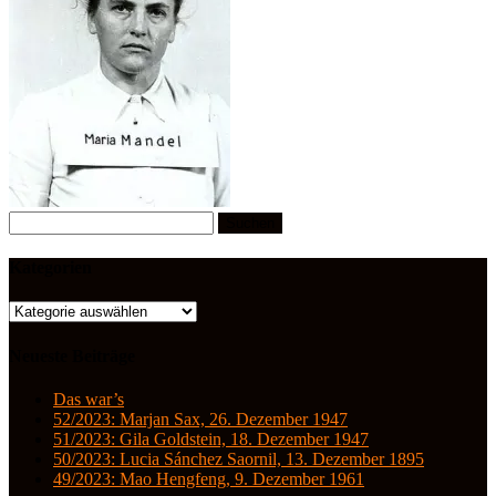
Suchen
nach:
Kategorien
Kategorien
Neueste Beiträge
Das war’s
52/2023: Marjan Sax, 26. Dezember 1947
51/2023: Gila Goldstein, 18. Dezember 1947
50/2023: Lucia Sánchez Saornil, 13. Dezember 1895
49/2023: Mao Hengfeng, 9. Dezember 1961