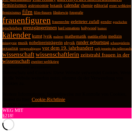
feminismus
calendar
astronomie
botanik
chemie
editorial
erster weltkrieg
film
feminismus
film-frauen
fotografie
filmloewin
frauenfiguren
geleiteter zufall
frauenrechte
gender
geschichte
grenzgängerinnen
geschrieben
hard sensations
hollywood
humor
kalender
kunst
lyrik
mathematik
medizin
matilda-effekt
malerei
runder geburtstag
nobelpreisträgerin
physik
musik
misogynie
schauspielerin
vor dem 19. jahrhundert
sexualität
vergewaltigung
welt jenseits des tellerrands
wissenschaft
wissenschaftlerin
zeitstrahl frauen in der
wissenschaft
zweiter weltkrieg
Datenschutz und Cookies: Diese Website verwendet Cookies. Wenn
du die Website weiterhin nutzt, stimmst du der Verwendung von
Cookies zu.
Weitere Informationen, beispielsweise zur Kontrolle von Cookies,
findest du hier:
Cookie-Richtlinie
© 2026 frauenfiguren
WEG MIT
§218!