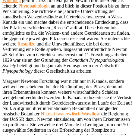
Winnipeg
geführt. 1925 trat Margaret Newton dort die Stelle als
leitende
Phytopathologin
an und blieb in dieser Postion bis zu ihrer
Pensionierung. Sie richtete eine jährliche Untersuchung der
kanadischen Weizenbestände auf Getreideschwarzrost in West-
Kanada ein und machte dabei die entscheidende Entdeckung, dass
der Pilz in verschiedenen „Rassen“ auftrat. Diese Erkenntnis
ermöglichte es ihr, die Weizen- und andere Getreidearten zu finden,
die gegen die jeweiligen Pilzrassen resistent waren. Sie untersuchte
weitere
Rostpilze
und die Umwelteinflüsse, die bei deren
Verbreitung eine Rolle spielten. Insgesamt veröffentlichte Newton
45 Schriften zum Getreideschwarzrost und 11 Forschungsarbeiten.
1929 war sie an der Gründung der
Canadian Phytopathological
Society
beteiligt und begann als Herausgeberin der Zeitschrift
Phytopathology
dieser Gesellschaft zu arbeiten.
Margaret Newtons Forschung war nicht nur in Kanada, sondern
weltweit entscheidend bei der Bekämpfung des Pilzes, denn mit
ihren Erkenntnissen konnten weitere wirtschaftliche Schäden
weitgehend verhindert werden. In Kanada reduzierte sie die Verluste
der Landwirtschaft durch Getreideschwarzrost im Laufe der Zeit auf
Null. Aufgrund ihrer internationalen Bekanntheit drängte der
russische Botaniker
Nikolai Iwanowitsch Wawilow
die Regierung
der UdSSR dazu, Newton einzuladen, um von ihren Erkenntnissen
zu profitieren. Sie verweilte drei Monate in Leningrad, um dort 50
ausgewählte Studenten in der Erforschung der Rostpilze zu