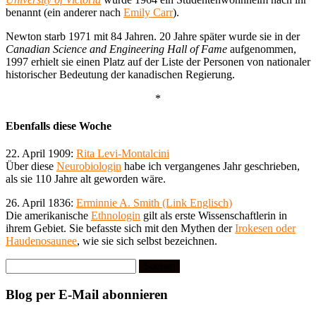
benannt (ein anderer nach
Emily Carr
).
Newton starb 1971 mit 84 Jahren. 20 Jahre später wurde sie in der
Canadian Science and Engineering Hall of Fame
aufgenommen,
1997 erhielt sie einen Platz auf der Liste der Personen von nationaler
historischer Bedeutung der kanadischen Regierung.
*
Ebenfalls diese Woche
22. April 1909:
Rita Levi-Montalcini
Über diese
Neurobiologin
habe ich vergangenes Jahr geschrieben,
als sie 110 Jahre alt geworden wäre.
26. April 1836:
Erminnie A. Smith (Link Englisch)
Die amerikanische
Ethnologin
gilt als erste Wissenschaftlerin in
ihrem Gebiet. Sie befasste sich mit den Mythen der
Irokesen oder
Haudenosaunee
, wie sie sich selbst bezeichnen.
Suchen
nach:
Blog per E-Mail abonnieren