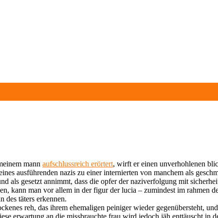
on meinem mann
aufschlussreich erörtert
, wirft er einen unverhohlenen bl
ng eines ausführenden nazis zu einer internierten von manchem als ges
 als gesetzt annimmt, dass die opfer der naziverfolgung mit sicherheit
en, kann man vor allem in der figur der lucia – zumindest im rahmen d
n des täters erkennen.
hrockenes reh, das ihrem ehemaligen peiniger wieder gegenübersteht, und
iese erwartung an die missbrauchte frau wird jedoch jäh enttäuscht in d