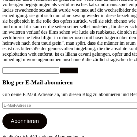
vorherigen begegnungen als verführerisches katz-und-maus-spiel ent
lucias erwachende sexualität wurde von max auf die wechselbäder der
erniedrigung. sie gibt sich nun ohne zwang wieder in diese beziehung un
sie begibt sich in die rolle des opfers zurück, weil sie sich ebenso w
und nur mit ihr kann er die seiten seiner selbst ausleben, für die er 
im weiteren verlauf des films sehen wir lucia als raubkatze, die sich ni
verführerische fetischfigur in männerhosen mit hosenträgern über den 
heimweh nach dem traurigsein“. man spürt, dass die männer im raum w
es ist das bittersüße der genussvollen hingebung, die die absolute kont
sexploitation weit entfernt, ist es liliana cavani gelungen, opfer und t
unbedingt unvoreingenommen anschauen! die zärtlich-tragischen letzte
Suchen
nach:
Blog per E-Mail abonnieren
Gib deine E-Mail-Adresse an, um diesen Blog zu abonnieren und Bena
E-
Mail-
Adresse
Abonnieren
Schließe dich 440 anderen Abonnenten an