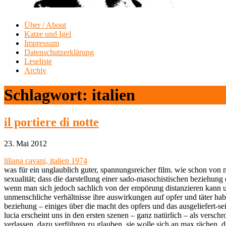
Über / About
Katze und Igel
Impressum
Datenschutzerklärung
Leseliste
Archiv
Schlagwort:
italien
il portiere di notte
23. Mai 2012
liliana cavani, italien 1974
was für ein unglaublich guter, spannungsreicher film. wie schon v
sexualität; dass die darstellung einer sado-masochistischen beziehu
wenn man sich jedoch sachlich von der empörung distanzieren kann und
unmenschliche verhältnisse ihre auswirkungen auf opfer und täter hab
beziehung – einiges über die macht des opfers und das ausgeliefert-sei
lucia erscheint uns in den ersten szenen – ganz natürlich – als versc
verlassen, dazu verführen zu glauben, sie wolle sich an max rächen. d