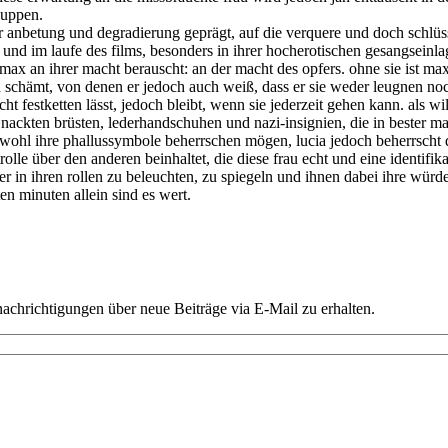
puppen.
 anbetung und degradierung geprägt, auf die verquere und doch schlüs
d im laufe des films, besonders in ihrer hocherotischen gesangseinlage, 
ie max an ihrer macht berauscht: an der macht des opfers. ohne sie ist m
sich schämt, von denen er jedoch auch weiß, dass er sie weder leugnen no
cht festketten lässt, jedoch bleibt, wenn sie jederzeit gehen kann. als wil
nackten brüsten, lederhandschuhen und nazi-insignien, die in bester mar
ohl ihre phallussymbole beherrschen mögen, lucia jedoch beherrscht d
rolle über den anderen beinhaltet, die diese frau echt und eine identifi
äter in ihren rollen zu beleuchten, zu spiegeln und ihnen dabei ihre würd
n minuten allein sind es wert.
chrichtigungen über neue Beiträge via E-Mail zu erhalten.