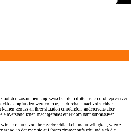
ick auf den zusammenhang zwischen dem dritten reich und repressiver
chmacklos empfunden werden mag, ist durchaus nachvollziehbar.
 keinen genuss an ihrer situation empfanden, andererseits aber
es einverständlichen machtgefälles einer dominant-submissiven
 wir lassen uns von ihrer zerbrechlichkeit und unwilligkeit, wien zu
er szene, in der max sie auf ihrem zimmer aufsucht und sich die