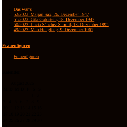
Das war’s
52/2023: Marjan Sax, 26. Dezember 1947
51/2023: Gila Goldstein, 18. Dezember 1947
50/2023: Lucia Sánchez Saornil, 13. Dezember 1895
49/2023: Mao Hengfeng, 9. Dezember 1961
Frauenfiguren
Frauenfiguren
Kalender
August 2026
M
D
M
D
F
S
S
1
2
3
4
5
6
7
8
9
10
11
12
13
14
15
16
17
18
19
20
21
22
23
24
25
26
27
28
29
30
31