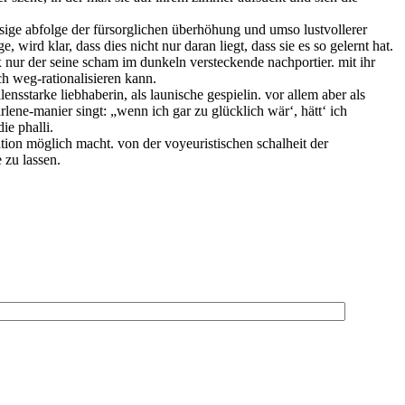
sige abfolge der fürsorglichen überhöhung und umso lustvollerer
wird klar, dass dies nicht nur daran liegt, dass sie es so gelernt hat.
ax nur der seine scham im dunkeln versteckende nachportier. mit ihr
ch weg-rationalisieren kann.
lensstarke liebhaberin, als launische gespielin. vor allem aber als
lene-manier singt: „wenn ich gar zu glücklich wär‘, hätt‘ ich
ie phalli.
kation möglich macht. von der voyeuristischen schalheit der
e zu lassen.