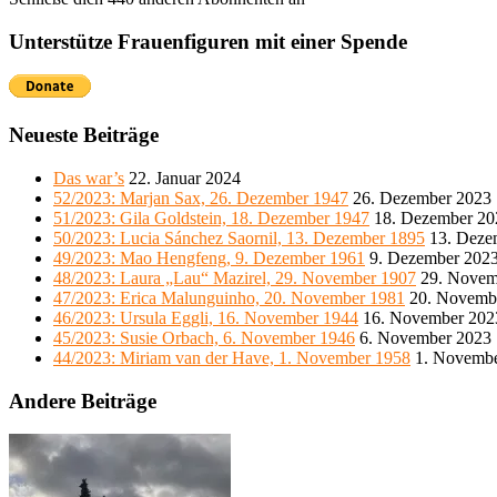
Unterstütze Frauenfiguren mit einer Spende
Neueste Beiträge
Das war’s
22. Januar 2024
52/2023: Marjan Sax, 26. Dezember 1947
26. Dezember 2023
51/2023: Gila Goldstein, 18. Dezember 1947
18. Dezember 20
50/2023: Lucia Sánchez Saornil, 13. Dezember 1895
13. Deze
49/2023: Mao Hengfeng, 9. Dezember 1961
9. Dezember 202
48/2023: Laura „Lau“ Mazirel, 29. November 1907
29. Novem
47/2023: Erica Malunguinho, 20. November 1981
20. Novemb
46/2023: Ursula Eggli, 16. November 1944
16. November 202
45/2023: Susie Orbach, 6. November 1946
6. November 2023
44/2023: Miriam van der Have, 1. November 1958
1. Novemb
Andere Beiträge