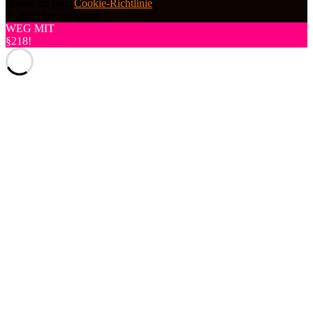
findest du hier:
Cookie-Richtlinie
© 2026 frauenfiguren
WEG MIT
§218!