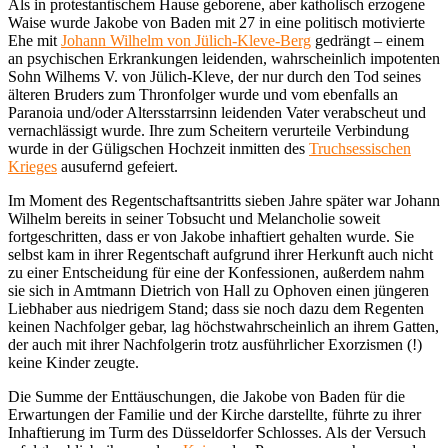
Als in protestantischem Hause geborene, aber katholisch erzogene
Waise wurde Jakobe von Baden mit 27 in eine politisch motivierte
Ehe mit
Johann Wilhelm von Jülich-Kleve-Berg
gedrängt – einem
an psychischen Erkrankungen leidenden, wahrscheinlich impotenten
Sohn Wilhems V. von Jülich-Kleve, der nur durch den Tod seines
älteren Bruders zum Thronfolger wurde und vom ebenfalls an
Paranoia und/oder Altersstarrsinn leidenden Vater verabscheut und
vernachlässigt wurde. Ihre zum Scheitern verurteile Verbindung
wurde in der Güligschen Hochzeit inmitten des
Truchsessischen
Krieges
ausufernd gefeiert.
Im Moment des Regentschaftsantritts sieben Jahre später war Johann
Wilhelm bereits in seiner Tobsucht und Melancholie soweit
fortgeschritten, dass er von Jakobe inhaftiert gehalten wurde. Sie
selbst kam in ihrer Regentschaft aufgrund ihrer Herkunft auch nicht
zu einer Entscheidung für eine der Konfessionen, außerdem nahm
sie sich in Amtmann Dietrich von Hall zu Ophoven einen jüngeren
Liebhaber aus niedrigem Stand; dass sie noch dazu dem Regenten
keinen Nachfolger gebar, lag höchstwahrscheinlich an ihrem Gatten,
der auch mit ihrer Nachfolgerin trotz ausführlicher Exorzismen (!)
keine Kinder zeugte.
Die Summe der Enttäuschungen, die Jakobe von Baden für die
Erwartungen der Familie und der Kirche darstellte, führte zu ihrer
Inhaftierung im Turm des Düsseldorfer Schlosses. Als der Versuch