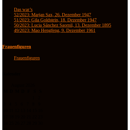
Das war’s
52/2023: Marjan Sax, 26. Dezember 1947
51/2023: Gila Goldstein, 18. Dezember 1947
50/2023: Lucia Sánchez Saornil, 13. Dezember 1895
49/2023: Mao Hengfeng, 9. Dezember 1961
Frauenfiguren
Frauenfiguren
Kalender
August 2026
M
D
M
D
F
S
S
1
2
3
4
5
6
7
8
9
10
11
12
13
14
15
16
17
18
19
20
21
22
23
24
25
26
27
28
29
30
31