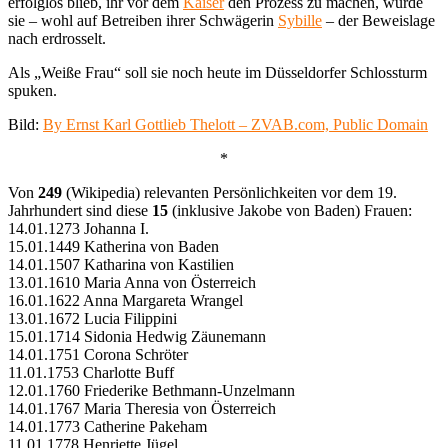
erfolglos blieb, ihr vor dem
Kaiser
den Prozess zu machen, wurde
sie – wohl auf Betreiben ihrer Schwägerin
Sybille
– der Beweislage
nach erdrosselt.
Als „Weiße Frau“ soll sie noch heute im Düsseldorfer Schlossturm
spuken.
Bild:
By Ernst Karl Gottlieb Thelott – ZVAB.com, Public Domain
*
Von
249
(Wikipedia) relevanten Persönlichkeiten vor dem 19.
Jahrhundert sind diese
15
(inklusive Jakobe von Baden) Frauen:
14.01.1273 Johanna I.
15.01.1449 Katherina von Baden
14.01.1507 Katharina von Kastilien
13.01.1610 Maria Anna von Österreich
16.01.1622 Anna Margareta Wrangel
13.01.1672 Lucia Filippini
15.01.1714 Sidonia Hedwig Zäunemann
14.01.1751 Corona Schröter
11.01.1753 Charlotte Buff
12.01.1760 Friederike Bethmann-Unzelmann
14.01.1767 Maria Theresia von Österreich
14.01.1773 Catherine Pakeham
11.01.1778 Henriette Jügel