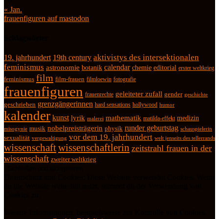
« Jan.
frauenfiguren auf mastodon
Schlagwörter
19. jahrhundert
19th century
aktivistys des intersektionalen
feminismus
calendar
astronomie
botanik
chemie
editorial
erster weltkrieg
film
feminismus
film-frauen
fotografie
filmloewin
frauenfiguren
geleiteter zufall
frauenrechte
gender
geschichte
grenzgängerinnen
geschrieben
hard sensations
hollywood
humor
kalender
kunst
lyrik
mathematik
medizin
matilda-effekt
malerei
runder geburtstag
nobelpreisträgerin
physik
musik
misogynie
schauspielerin
vor dem 19. jahrhundert
sexualität
vergewaltigung
welt jenseits des tellerrands
wissenschaft
wissenschaftlerin
zeitstrahl frauen in der
wissenschaft
zweiter weltkrieg
Datenschutz und Cookies: Diese Website verwendet Cookies. Wenn
du die Website weiterhin nutzt, stimmst du der Verwendung von
Cookies zu.
Weitere Informationen, beispielsweise zur Kontrolle von Cookies,