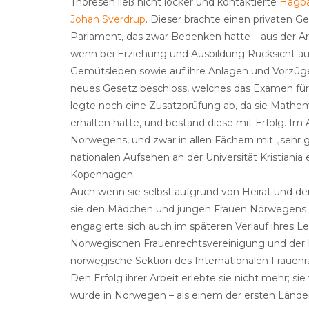
Thoresen ließ nicht locker und kontaktierte
Hagba
Johan Sverdrup
. Dieser brachte einen privaten 
Parlament, das zwar Bedenken hatte – aus der Ar
wenn bei Erziehung und Ausbildung Rücksicht auf 
Gemütsleben sowie auf ihre Anlagen und Vorzüg
neues Gesetz beschloss, welches das Examen für 
legte noch eine Zusatzprüfung ab, da sie Mathe
erhalten hatte, und bestand diese mit Erfolg. Im 
Norwegens, und zwar in allen Fächern mit „sehr g
nationalen Aufsehen an der Universität Kristiania 
Kopenhagen.
Auch wenn sie selbst aufgrund von Heirat und der
sie den Mädchen und jungen Frauen Norwegens de
engagierte sich auch im späteren Verlauf ihres 
Norwegischen Frauenrechtsvereinigung und der F
norwegische Sektion des Internationalen Frauenrat
Den Erfolg ihrer Arbeit erlebte sie nicht mehr; sie
wurde in Norwegen – als einem der ersten Länder 