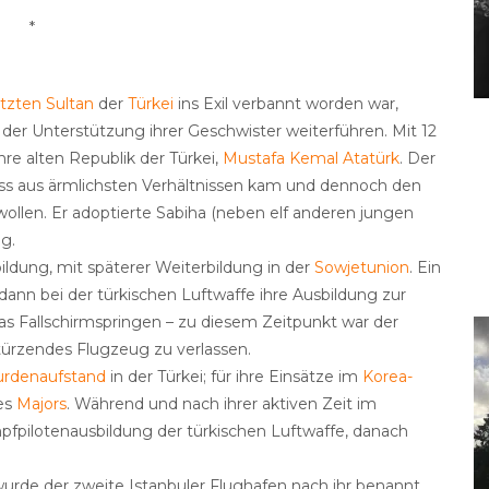
*
etzten Sultan
der
Türkei
ins Exil verbannt worden war,
der Unterstützung ihrer Geschwister weiterführen. Mit 12
re alten Republik der Türkei,
Mustafa Kemal Atatürk
. Der
ss aus ärmlichsten Verhältnissen kam und dennoch den
ollen. Er adoptierte Sabiha (neben elf anderen jungen
g.
ldung, mit späterer Weiterbildung in der
Sowjetunion
. Ein
dann bei der türkischen Luftwaffe ihre Ausbildung zur
das Fallschirmspringen – zu diesem Zeitpunkt war der
stürzendes Flugzeug zu verlassen.
urdenaufstand
in der Türkei; für ihre Einsätze im
Korea-
nes
Majors
. Während und nach ihrer aktiven Zeit im
Kampfpilotenausbildung der türkischen Luftwaffe, danach
rde der zweite Istanbuler Flughafen nach ihr benannt.