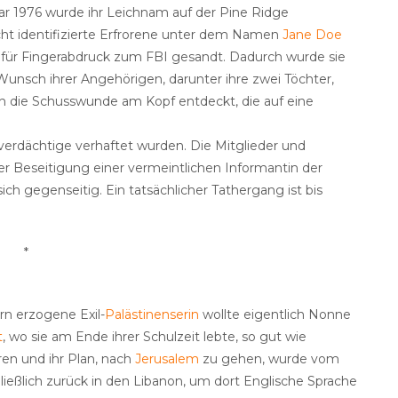
ar 1976 wurde ihr Leichnam auf der Pine Ridge
cht identifizierte Erfrorene unter dem Namen
Jane Doe
 für Fingerabdruck zum FBI gesandt. Dadurch wurde sie
 Wunsch ihrer Angehörigen, darunter ihre zwei Töchter,
h die Schusswunde am Kopf entdeckt, die auf eine
verdächtige verhaftet wurden. Die Mitglieder und
r Beseitigung einer vermeintlichen Informantin der
h gegenseitig. Ein tatsächlicher Tathergang ist bis
*
rn erzogene Exil-
Palästinenserin
wollte eigentlich Nonne
t
, wo sie am Ende ihrer Schulzeit lebte, so gut wie
ren und ihr Plan, nach
Jerusalem
zu gehen, wurde vom
ließlich zurück in den Libanon, um dort Englische Sprache