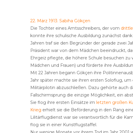
22. März 1913: Sabiha Gökçen
Die Tochter eines Amtsschreibers, der vom
drittl
konnte ihre schulische Ausbildung zunächst dank 
Jahren traf sie den Begründer der gerade zwei Jah
Präsident war von dem Mädchen beeindruckt, da
Ehrgeiz pflegte, die höhere Schule besuchen zu w
Mädchen und Frauen) und förderte ihre Ausbildun
Mit 22 Jahren begann Gökçen ihre Politinnenausbi
Jahr später machte sie ihren ersten Soloflug, um 
Militärpilotin abzuschließen. Dazu gehörte auch 
Fallschirmsprung die einzige Möglichkeit, ein ab
Sie flog ihre ersten Einsätze im
letzten großen K
Krieg
erhielt sie die Beförderung in den Rang ei
Lilitärflugdienst war sie verantwortlich für die 
flog sie in einer Kunstflugstaffel.
Nur wenige Monate vor ihrem Tod im Jahr 2001 wu