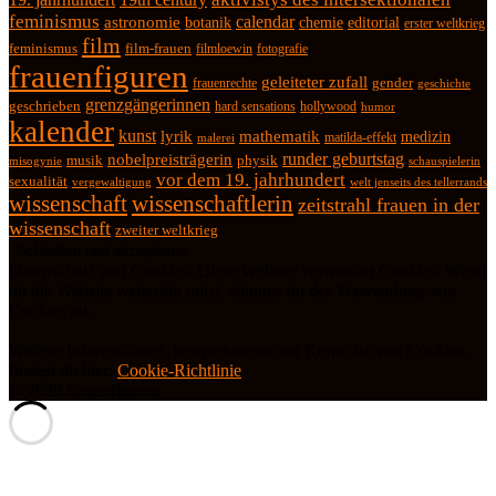
feminismus
calendar
astronomie
botanik
chemie
editorial
erster weltkrieg
film
feminismus
film-frauen
fotografie
filmloewin
frauenfiguren
geleiteter zufall
frauenrechte
gender
geschichte
grenzgängerinnen
geschrieben
hard sensations
hollywood
humor
kalender
kunst
lyrik
mathematik
medizin
matilda-effekt
malerei
runder geburtstag
nobelpreisträgerin
physik
musik
misogynie
schauspielerin
vor dem 19. jahrhundert
sexualität
vergewaltigung
welt jenseits des tellerrands
wissenschaft
wissenschaftlerin
zeitstrahl frauen in der
wissenschaft
zweiter weltkrieg
Datenschutz und Cookies: Diese Website verwendet Cookies. Wenn
du die Website weiterhin nutzt, stimmst du der Verwendung von
Cookies zu.
Weitere Informationen, beispielsweise zur Kontrolle von Cookies,
findest du hier:
Cookie-Richtlinie
© 2026 frauenfiguren