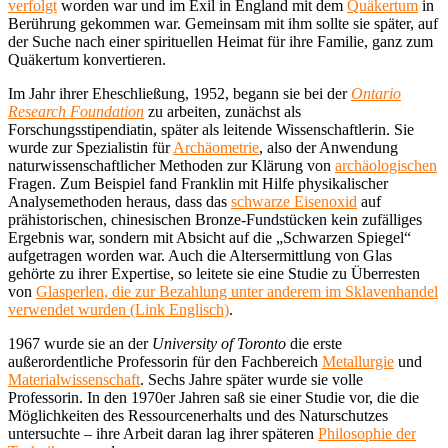
verfolgt
worden war und im Exil in England mit dem
Quäkertum
in
Berührung gekommen war. Gemeinsam mit ihm sollte sie später, auf
der Suche nach einer spirituellen Heimat für ihre Familie, ganz zum
Quäkertum konvertieren.
Im Jahr ihrer Eheschließung, 1952, begann sie bei der
Ontario
Research Foundation
zu arbeiten, zunächst als
Forschungsstipendiatin, später als leitende Wissenschaftlerin. Sie
wurde zur Spezialistin für
Archäometrie
, also der Anwendung
naturwissenschaftlicher Methoden zur Klärung von
archäologischen
Fragen. Zum Beispiel fand Franklin mit Hilfe physikalischer
Analysemethoden heraus, dass das
schwarze Eisenoxid
auf
prähistorischen, chinesischen Bronze-Fundstücken kein zufälliges
Ergebnis war, sondern mit Absicht auf die „Schwarzen Spiegel“
aufgetragen worden war. Auch die Altersermittlung von Glas
gehörte zu ihrer Expertise, so leitete sie eine Studie zu Überresten
von
Glasperlen, die zur Bezahlung unter anderem im Sklavenhandel
verwendet wurden (Link Englisch)
.
1967 wurde sie an der
University of Toronto
die erste
außerordentliche Professorin für den Fachbereich
Metallurgie
und
Materialwissenschaft
. Sechs Jahre später wurde sie volle
Professorin. In den 1970er Jahren saß sie einer Studie vor, die die
Möglichkeiten des Ressourcenerhalts und des Naturschutzes
untersuchte – ihre Arbeit daran lag ihrer späteren
Philosophie der