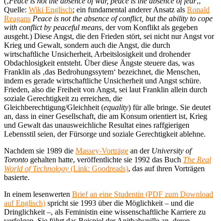
(‚
Peace is not the absence of war, peace is the absence of fear
‚,
Quelle:
Wiki Englisch
; ein fundamental anderer Ansatz als
Ronald
Reagans
Peace is not the absence of conflict, but the ability to cope
with conflict by peaceful means
, der vom Konflikt als gegeben
ausgeht.) Diese Angst, die den Frieden stört, sei nicht nur Angst vor
Krieg und Gewalt, sondern auch die Angst, die durch
wirtschaftliche Unsicherheit, Arbeitslosigkeit und drohender
Obdachlosigkeit entsteht. Über diese Ängste steuere das, was
Franklin als ‚das Bedrohungssytem‘ bezeichnet, die Menschen,
indem es gerade wirtschaftliche Unsicherheit und Angst schüre.
Frieden, also die Freiheit von Angst, sei laut Franklin allein durch
soziale Gerechtigkeit zu erreichen, die
Gleichberechtigung/Gleichheit (
equality
) für alle bringe. Sie deutet
an, dass in einer Gesellschaft, die am Konsum orientiert ist, Krieg
und Gewalt das unausweichliche Resultat eines raffgierigen
Lebensstil seien, der Fürsorge und soziale Gerechtigkeit ablehne.
Nachdem sie 1989 die
Massey-Vorträge
an der
University of
Toronto
gehalten hatte, veröffentlichte sie 1992 das Buch
The Real
World of Technology
(Link: Goodreads)
, das auf ihren Vorträgen
basierte.
In einem lesenwerten
Brief an eine Studentin (PDF zum Download
auf Englisch)
spricht sie 1993 über die Möglichkeit – und die
Dringlichkeit –, als Feministin eine wissenschaftliche Karriere zu
verfolgen. Sie führt das Beispiel der Anitbabypille an, deren