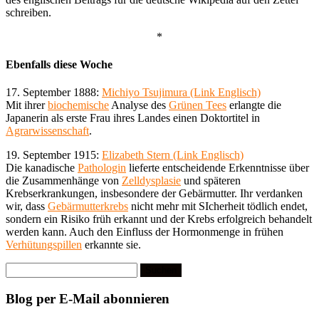
schreiben.
*
Ebenfalls diese Woche
17. September 1888:
Michiyo Tsujimura (Link Englisch)
Mit ihrer
biochemische
Analyse des
Grünen Tees
erlangte die
Japanerin als erste Frau ihres Landes einen Doktortitel in
Agrarwissenschaft
.
19. September 1915:
Elizabeth Stern (Link Englisch)
Die kanadische
Pathologin
lieferte entscheidende Erkenntnisse über
die Zusammenhänge von
Zelldysplasie
und späteren
Krebserkrankungen, insbesondere der Gebärmutter. Ihr verdanken
wir, dass
Gebärmutterkrebs
nicht mehr mit SIcherheit tödlich endet,
sondern ein Risiko früh erkannt und der Krebs erfolgreich behandelt
werden kann. Auch den Einfluss der Hormonmenge in frühen
Verhütungspillen
erkannte sie.
Suchen
nach:
Blog per E-Mail abonnieren