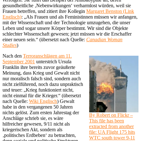
gesundheitliche ‚Nebenwirkungen‘ verharmlost würden, weil sie
Frauen betreffen, und zitiert ihre Kollegin
Margaret Benston (Link
Englisch)
: „Als Frauen und als Feministinnen müssen wir anfangen,
mit der Wissenschaft und der Technologie umzugehen, die unser
Leben und sogar unsere Körper bestimmt. Wir sind die Objekte
schlechter Wissenschaft gewesen; jetzt müssen wir die Erschaffer
einer neuen sein.“ (übersetzt nach Quelle:
Canadian Woman
Studies
)
Nach den
Terroranschlägen am 11.
September 2001
unterstrich Ursula
Franklin ihre bereits zuvor geäußerte
Meinung, dass Krieg und Gewalt nicht
nur moralisch falsch sind, sondern auch
nicht zielführend, noch dazu unpraktisch
und teuer: „Krieg funktioniert nicht,
nicht einmal für die Krieger.“ (übersetzt
nach Quelle:
Wiki Englisch
) Gewalt
habe in den vergangenen 50 Jahren
nichts gelöst. Zum ersten Jahrestag der
By Robert on Flickr –
Anschläge schrieb sie, es wäre
This file has been
hilfreicher gewesen, 9/11 nicht als
extracted from another
kriegerischen Akt, sondern als
file: UA Flight 175 hits
‚politisches Erdbeben‘ zu betrachten,
WTC south tower 9-11
denn soziale und politische Strukturen