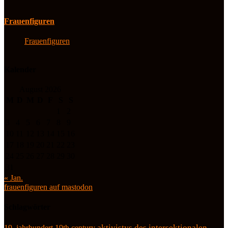
Frauenfiguren
Frauenfiguren
Kalender
August 2026
M
D
M
D
F
S
S
1
2
3
4
5
6
7
8
9
10
11
12
13
14
15
16
17
18
19
20
21
22
23
24
25
26
27
28
29
30
31
« Jan.
frauenfiguren auf mastodon
Schlagwörter
19. jahrhundert
19th century
aktivistys des intersektionalen