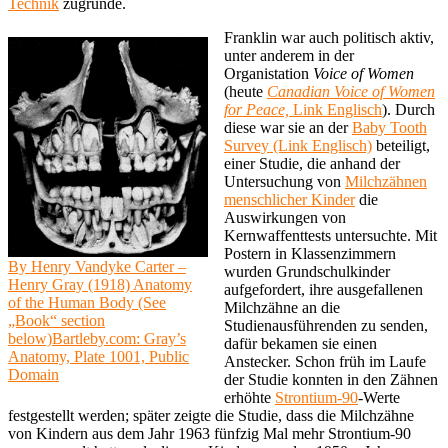
Technik
zugrunde.
Franklin war auch politisch aktiv,
unter anderem in der
Organistation
Voice of Women
(heute
Canadian Voice of Women
for Peace,
Link Englisch
). Durch
diese war sie an der
Baby Tooth
Survey (Link Englisch)
beteiligt,
einer Studie, die anhand der
Untersuchung von
Milchzähnen
menschlicher Kinder
die
Auswirkungen von
Kernwaffenttests untersuchte. Mit
Postern in Klassenzimmern
By Henry Vandyke Carter –
wurden Grundschulkinder
Henry Gray (1918) Anatomy
aufgefordert, ihre ausgefallenen
of the Human Body (See
Milchzähne an die
„Book“ section
Studienausführenden zu senden,
below)Bartleby.com: Gray’s
dafür bekamen sie einen
Anatomy, Plate 1001, Public
Anstecker. Schon früh im Laufe
Domain
der Studie konnten in den Zähnen
erhöhte
Strontium-90
-Werte
festgestellt werden; später zeigte die Studie, dass die Milchzähne
von Kindern aus dem Jahr 1963 fünfzig Mal mehr Strontium-90