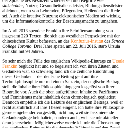
der Sprache des Besatzers widersetzen und Begriffe wie
stakeholder
, Nutzer, Gesundheitsdienstleister, Bildungsdienstleister
ablehnen, wenn von Lehrenden, Pflegenden, Heilenden die Rede
sei. Auch die kreative Nutzung elektronischer Medien sei wichtig,
um die Informationskontrolle der Besatzungsmacht zu umgehen.
Im April 2013 spendete Franklin ihre Schriftensammlung von
insgesamt 220 Texten, die sich aus westlicher Perpsektive mit der
chinesischen Kultur befassten, an das
Konfuzius-Institut
des
Seneca
College Toronto
. Drei Jahre später, am 22. Juli 2016, starb Ursula
Franklin mit 94 Jahren.
So sehr mich die Fülle des englischen Wikipedia-Eintrags zu
Ursula
Franklin
beglückt hat und so begeistert ich von ihren Zitaten und
Gedanken war, so schwierig fand ich die zeitliche Einordnung
dieser Gedanken – der deutsche Beitrag geht auf ihre
Technikphilosophie nur mit einem Satz ein, der englische Beitrag
stellt die Inhalte ihrer Philosophie hingegen losgelöst von ihrer
Biografie vor. Auch die oben aufgeführten Inhalte zu Pazifismus
und Feminismus mehr inhaltlich denn chronologisch gegliedert.
Dennoch empfehle ich die Lektüre des englischen Beitrags, weil er
recht ausführlich auf ihre Thesen eingeht. Ich hätte ihre Philosophie
gerne eingehender vorgestellt, nicht nur, weil sie faszinierende
Gedankengänge beinhaltete, sondern auch, weil sie mir aktueller
denn je erscheint. Möglicherweise werde ich mir die Übersetzung
des englischen Beitrags für die deutsche Wikipedia auf den Zettel