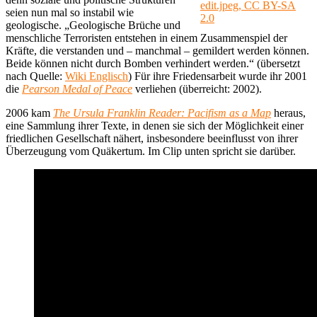
edit.jpeg, CC BY-SA
seien nun mal so instabil wie
2.0
geologische. „Geologische Brüche und
menschliche Terroristen entstehen in einem Zusammenspiel der
Kräfte, die verstanden und – manchmal – gemildert werden können.
Beide können nicht durch Bomben verhindert werden.“ (übersetzt
nach Quelle:
Wiki Englisch
) Für ihre Friedensarbeit wurde ihr 2001
die
Pearson Medal of Peace
verliehen (überreicht: 2002).
2006 kam
The Ursula Franklin Reader: Pacifism as a Map
heraus,
eine Sammlung ihrer Texte, in denen sie sich der Möglichkeit einer
friedlichen Gesellschaft nähert, insbesondere beeinflusst von ihrer
Überzeugung vom Quäkertum. Im Clip unten spricht sie darüber.