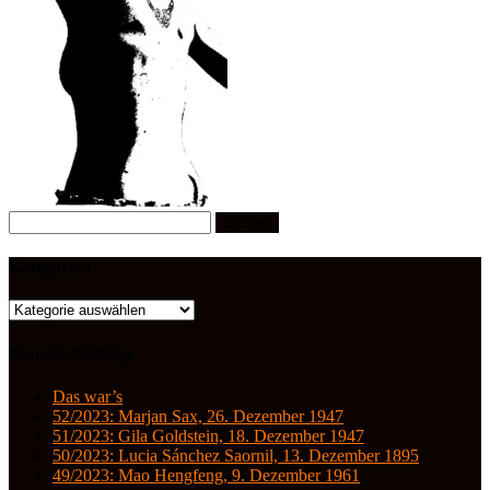
Suchen
nach:
Kategorien
Kategorien
Neueste Beiträge
Das war’s
52/2023: Marjan Sax, 26. Dezember 1947
51/2023: Gila Goldstein, 18. Dezember 1947
50/2023: Lucia Sánchez Saornil, 13. Dezember 1895
49/2023: Mao Hengfeng, 9. Dezember 1961