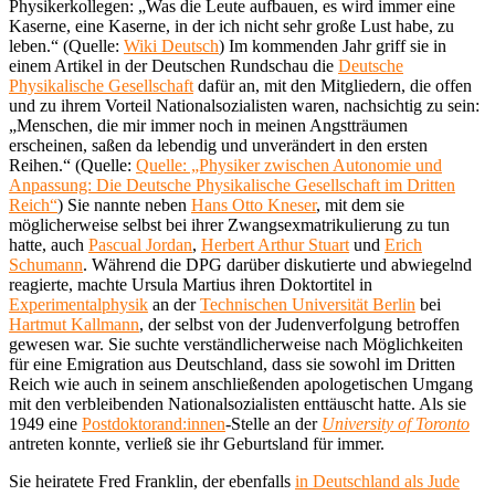
Physikerkollegen: „Was die Leute aufbauen, es wird immer eine
Kaserne, eine Kaserne, in der ich nicht sehr große Lust habe, zu
leben.“ (Quelle:
Wiki Deutsch
) Im kommenden Jahr griff sie in
einem Artikel in der Deutschen Rundschau die
Deutsche
Physikalische Gesellschaft
dafür an, mit den Mitgliedern, die offen
und zu ihrem Vorteil Nationalsozialisten waren, nachsichtig zu sein:
„Menschen, die mir immer noch in meinen Angstträumen
erscheinen, saßen da lebendig und unverändert in den ersten
Reihen.“ (Quelle:
Quelle: „Physiker zwischen Autonomie und
Anpassung: Die Deutsche Physikalische Gesellschaft im Dritten
Reich“
) Sie nannte neben
Hans Otto Kneser
, mit dem sie
möglicherweise selbst bei ihrer Zwangsexmatrikulierung zu tun
hatte, auch
Pascual Jordan
,
Herbert Arthur Stuart
und
Erich
Schumann
. Während die DPG darüber diskutierte und abwiegelnd
reagierte, machte Ursula Martius ihren Doktortitel in
Experimentalphysik
an der
Technischen Universität Berlin
bei
Hartmut Kallmann
, der selbst von der Judenverfolgung betroffen
gewesen war. Sie suchte verständlicherweise nach Möglichkeiten
für eine Emigration aus Deutschland, dass sie sowohl im Dritten
Reich wie auch in seinem anschließenden apologetischen Umgang
mit den verbleibenden Nationalsozialisten enttäuscht hatte. Als sie
1949 eine
Postdoktorand:innen
-Stelle an der
University of Toronto
antreten konnte, verließ sie ihr Geburtsland für immer.
Sie heiratete Fred Franklin, der ebenfalls
in Deutschland als Jude