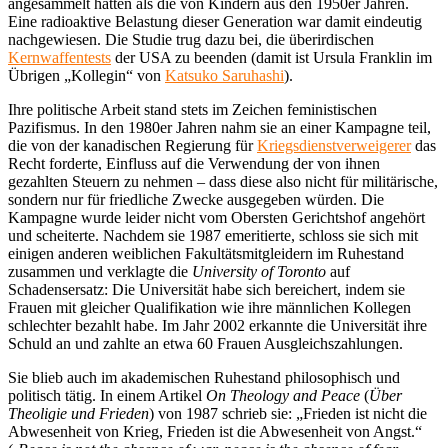
angesammelt hatten als die von Kindern aus den 1950er Jahren.
Eine radioaktive Belastung dieser Generation war damit eindeutig
nachgewiesen. Die Studie trug dazu bei, die überirdischen
Kernwaffentests
der USA zu beenden (damit ist Ursula Franklin im
Übrigen „Kollegin“ von
Katsuko Saruhashi
).
Ihre politische Arbeit stand stets im Zeichen feministischen
Pazifismus. In den 1980er Jahren nahm sie an einer Kampagne teil,
die von der kanadischen Regierung für
Kriegsdienstverweigerer
das
Recht forderte, Einfluss auf die Verwendung der von ihnen
gezahlten Steuern zu nehmen – dass diese also nicht für militärische,
sondern nur für friedliche Zwecke ausgegeben würden. Die
Kampagne wurde leider nicht vom Obersten Gerichtshof angehört
und scheiterte. Nachdem sie 1987 emeritierte, schloss sie sich mit
einigen anderen weiblichen Fakultätsmitgleidern im Ruhestand
zusammen und verklagte die
University of Toronto
auf
Schadensersatz: Die Universität habe sich bereichert, indem sie
Frauen mit gleicher Qualifikation wie ihre männlichen Kollegen
schlechter bezahlt habe. Im Jahr 2002 erkannte die Universität ihre
Schuld an und zahlte an etwa 60 Frauen Ausgleichszahlungen.
Sie blieb auch im akademischen Ruhestand philosophisch und
politisch tätig. In einem Artikel
On Theology and Peace
(
Über
Theoligie und Frieden
) von 1987 schrieb sie: „Frieden ist nicht die
Abwesenheit von Krieg, Frieden ist die Abwesenheit von Angst.“