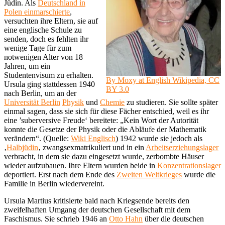
Jüdin. Als
Deutschland in
Polen einmarschierte
,
versuchten ihre Eltern, sie auf
eine englische Schule zu
senden, doch es fehlten ihr
wenige Tage für zum
notwenigen Alter von 18
Jahren, um ein
Studentenvisum zu erhalten.
By Moxy at English Wikipedia, CC
Ursula ging stattdessen 1940
BY 3.0
nach Berlin, um an der
Universität Berlin
Physik
und
Chemie
zu studieren. Sie sollte später
einmal sagen, dass sie sich für diese Fächer entschied, weil es ihr
eine ’suberversive Freude‘ bereitete: „Kein Wort der Autorität
konnte die Gesetze der Physik oder die Abläufe der Mathematik
verändern“. (Quelle:
Wiki Englisch
) 1942 wurde sie jedoch als
‚
Halbjüdin
‚ zwangsexmatrikuliert und in ein
Arbeitserziehungslager
verbracht, in dem sie dazu eingesetzt wurde, zerbombte Häuser
wieder aufzubauen. Ihre Eltern wurden beide in
Konzentrationslager
deportiert. Erst nach dem Ende des
Zweiten Weltkrieges
wurde die
Familie in Berlin wiedervereint.
Ursula Martius kritisierte bald nach Kriegsende bereits den
zweifelhaften Umgang der deutschen Gesellschaft mit dem
Faschismus. Sie schrieb 1946 an
Otto Hahn
über die deutschen