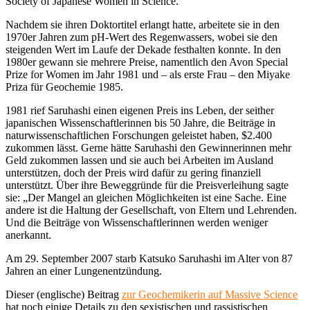
Society of Japanese Women in Science.
Nachdem sie ihren Doktortitel erlangt hatte, arbeitete sie in den
1970er Jahren zum pH-Wert des Regenwassers, wobei sie den
steigenden Wert im Laufe der Dekade festhalten konnte. In den
1980er gewann sie mehrere Preise, namentlich den Avon Special
Prize for Women im Jahr 1981 und – als erste Frau – den Miyake
Priza für Geochemie 1985.
1981 rief Saruhashi einen eigenen Preis ins Leben, der seither
japanischen Wissenschaftlerinnen bis 50 Jahre, die Beiträge in
naturwissenschaftlichen Forschungen geleistet haben, $2.400
zukommen lässt. Gerne hätte Saruhashi den Gewinnerinnen mehr
Geld zukommen lassen und sie auch bei Arbeiten im Ausland
unterstützen, doch der Preis wird dafür zu gering finanziell
unterstützt. Über ihre Beweggründe für die Preisverleihung sagte
sie: „Der Mangel an gleichen Möglichkeiten ist eine Sache. Eine
andere ist die Haltung der Gesellschaft, von Eltern und Lehrenden.
Und die Beiträge von Wissenschaftlerinnen werden weniger
anerkannt.
Am 29. September 2007 starb Katsuko Saruhashi im Alter von 87
Jahren an einer Lungenentzündung.
Dieser (englische) Beitrag
zur Geochemikerin auf Massive Science
hat noch einige Details zu den sexistischen und rassistischen