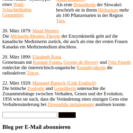
eines
Wald-
Als erste
Botanikerin
der Slowakei
Schachtelhalms
beschrieb sie in ihrem
Herbarium
mehr
Gemeinfrei
als 100 Pflanzenarten in der Region
Turz
.
20. März 1879:
Maud Menten
Die
Michaelis-Menten-Theorie
der Enzymkinetik geht auf die
kanadische Medizinerin zurück, die auch als eine der ersten Frauen
Kanadas ein Medizinstudium abschloss.
20. März 1890:
Elizabeth Rona
Gemeinsam mit
Kasimir Fajans
,
George de Hevesy
und
Fritz Paneth
entdeckte die österreichisch-ungarische
Kernphysikerin
die
radioaktiven
Tracer
.
22. März 1920:
Margaret Bastock (Link Englisch)
Die britische
Zoologin
und
Genetikerin
untersuchte die
Zusammenhänge zwischen Verhalten, Genen und der Evolution;
1956 wies sie nach, dass die Veränderung eines einzigen Gens eine
Verhaltensänderung bei
Drosophila melanogaster
auslösen konnte.
Suchen
nach:
Blog per E-Mail abonnieren