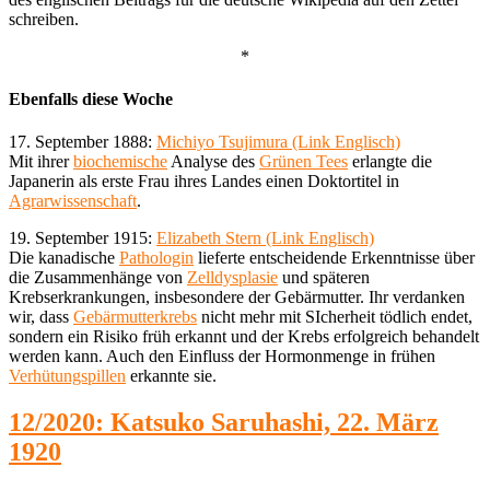
schreiben.
*
Ebenfalls diese Woche
17. September 1888:
Michiyo Tsujimura (Link Englisch)
Mit ihrer
biochemische
Analyse des
Grünen Tees
erlangte die
Japanerin als erste Frau ihres Landes einen Doktortitel in
Agrarwissenschaft
.
19. September 1915:
Elizabeth Stern (Link Englisch)
Die kanadische
Pathologin
lieferte entscheidende Erkenntnisse über
die Zusammenhänge von
Zelldysplasie
und späteren
Krebserkrankungen, insbesondere der Gebärmutter. Ihr verdanken
wir, dass
Gebärmutterkrebs
nicht mehr mit SIcherheit tödlich endet,
sondern ein Risiko früh erkannt und der Krebs erfolgreich behandelt
werden kann. Auch den Einfluss der Hormonmenge in frühen
Verhütungspillen
erkannte sie.
12/2020: Katsuko Saruhashi, 22. März
1920