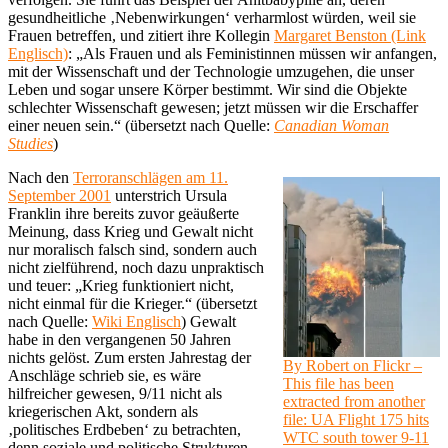
gesundheitliche ‚Nebenwirkungen‘ verharmlost würden, weil sie
Frauen betreffen, und zitiert ihre Kollegin
Margaret Benston (Link
Englisch)
: „Als Frauen und als Feministinnen müssen wir anfangen,
mit der Wissenschaft und der Technologie umzugehen, die unser
Leben und sogar unsere Körper bestimmt. Wir sind die Objekte
schlechter Wissenschaft gewesen; jetzt müssen wir die Erschaffer
einer neuen sein.“ (übersetzt nach Quelle:
Canadian Woman
Studies
)
Nach den
Terroranschlägen am 11.
September 2001
unterstrich Ursula
Franklin ihre bereits zuvor geäußerte
Meinung, dass Krieg und Gewalt nicht
nur moralisch falsch sind, sondern auch
nicht zielführend, noch dazu unpraktisch
und teuer: „Krieg funktioniert nicht,
nicht einmal für die Krieger.“ (übersetzt
nach Quelle:
Wiki Englisch
) Gewalt
habe in den vergangenen 50 Jahren
nichts gelöst. Zum ersten Jahrestag der
By Robert on Flickr –
Anschläge schrieb sie, es wäre
This file has been
hilfreicher gewesen, 9/11 nicht als
extracted from another
kriegerischen Akt, sondern als
file: UA Flight 175 hits
‚politisches Erdbeben‘ zu betrachten,
WTC south tower 9-11
denn soziale und politische Strukturen