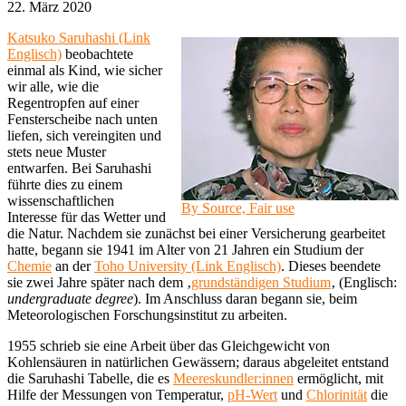
22. März 2020
Katsuko Saruhashi (Link
Englisch)
beobachtete
einmal als Kind, wie sicher
wir alle, wie die
Regentropfen auf einer
Fensterscheibe nach unten
liefen, sich vereingiten und
stets neue Muster
entwarfen. Bei Saruhashi
führte dies zu einem
wissenschaftlichen
By Source, Fair use
Interesse für das Wetter und
die Natur. Nachdem sie zunächst bei einer Versicherung gearbeitet
hatte, begann sie 1941 im Alter von 21 Jahren ein Studium der
Chemie
an der
Toho University (Link Englisch)
. Dieses beendete
sie zwei Jahre später nach dem ‚
grundständigen Studium
‚ (Englisch:
undergraduate degree
). Im Anschluss daran begann sie, beim
Meteorologischen Forschungsinstitut zu arbeiten.
1955 schrieb sie eine Arbeit über das Gleichgewicht von
Kohlensäuren in natürlichen Gewässern; daraus abgeleitet entstand
die Saruhashi Tabelle, die es
Meereskundler:innen
ermöglicht, mit
Hilfe der Messungen von Temperatur,
pH-Wert
und
Chlorinität
die