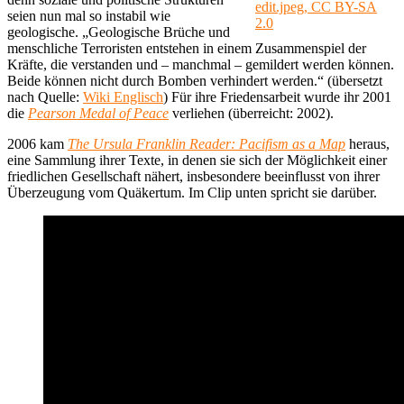
edit.jpeg, CC BY-SA
seien nun mal so instabil wie
2.0
geologische. „Geologische Brüche und
menschliche Terroristen entstehen in einem Zusammenspiel der
Kräfte, die verstanden und – manchmal – gemildert werden können.
Beide können nicht durch Bomben verhindert werden.“ (übersetzt
nach Quelle:
Wiki Englisch
) Für ihre Friedensarbeit wurde ihr 2001
die
Pearson Medal of Peace
verliehen (überreicht: 2002).
2006 kam
The Ursula Franklin Reader: Pacifism as a Map
heraus,
eine Sammlung ihrer Texte, in denen sie sich der Möglichkeit einer
friedlichen Gesellschaft nähert, insbesondere beeinflusst von ihrer
Überzeugung vom Quäkertum. Im Clip unten spricht sie darüber.