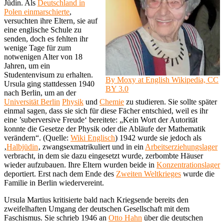
Jüdin. Als
Deutschland in
Polen einmarschierte
,
versuchten ihre Eltern, sie auf
eine englische Schule zu
senden, doch es fehlten ihr
wenige Tage für zum
notwenigen Alter von 18
Jahren, um ein
Studentenvisum zu erhalten.
By Moxy at English Wikipedia, CC
Ursula ging stattdessen 1940
BY 3.0
nach Berlin, um an der
Universität Berlin
Physik
und
Chemie
zu studieren. Sie sollte später
einmal sagen, dass sie sich für diese Fächer entschied, weil es ihr
eine ’suberversive Freude‘ bereitete: „Kein Wort der Autorität
konnte die Gesetze der Physik oder die Abläufe der Mathematik
verändern“. (Quelle:
Wiki Englisch
) 1942 wurde sie jedoch als
‚
Halbjüdin
‚ zwangsexmatrikuliert und in ein
Arbeitserziehungslager
verbracht, in dem sie dazu eingesetzt wurde, zerbombte Häuser
wieder aufzubauen. Ihre Eltern wurden beide in
Konzentrationslager
deportiert. Erst nach dem Ende des
Zweiten Weltkrieges
wurde die
Familie in Berlin wiedervereint.
Ursula Martius kritisierte bald nach Kriegsende bereits den
zweifelhaften Umgang der deutschen Gesellschaft mit dem
Faschismus. Sie schrieb 1946 an
Otto Hahn
über die deutschen