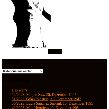
Suchen
nach:
Kategorien
Kategorien
Neueste Beiträge
Das war’s
52/2023: Marjan Sax, 26. Dezember 1947
51/2023: Gila Goldstein, 18. Dezember 1947
50/2023: Lucia Sánchez Saornil, 13. Dezember 1895
49/2023: Mao Hengfeng, 9. Dezember 1961