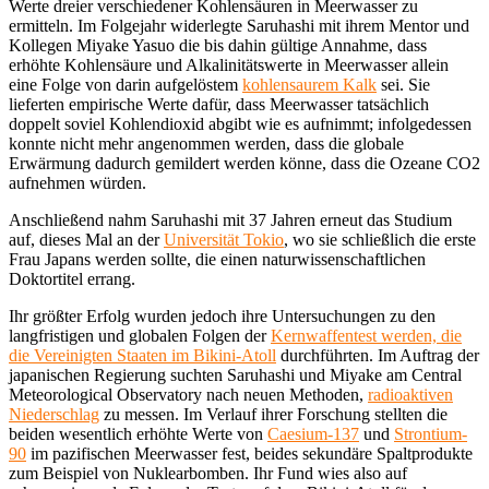
Werte dreier verschiedener Kohlensäuren in Meerwasser zu
ermitteln. Im Folgejahr widerlegte Saruhashi mit ihrem Mentor und
Kollegen Miyake Yasuo die bis dahin gültige Annahme, dass
erhöhte Kohlensäure und Alkalinitätswerte in Meerwasser allein
eine Folge von darin aufgelöstem
kohlensaurem Kalk
sei. Sie
lieferten empirische Werte dafür, dass Meerwasser tatsächlich
doppelt soviel Kohlendioxid abgibt wie es aufnimmt; infolgedessen
konnte nicht mehr angenommen werden, dass die globale
Erwärmung dadurch gemildert werden könne, dass die Ozeane CO2
aufnehmen würden.
Anschließend nahm Saruhashi mit 37 Jahren erneut das Studium
auf, dieses Mal an der
Universität Tokio
, wo sie schließlich die erste
Frau Japans werden sollte, die einen naturwissenschaftlichen
Doktortitel errang.
Ihr größter Erfolg wurden jedoch ihre Untersuchungen zu den
langfristigen und globalen Folgen der
Kernwaffentest werden, die
die Vereinigten Staaten im Bikini-Atoll
durchführten. Im Auftrag der
japanischen Regierung suchten Saruhashi und Miyake am Central
Meteorological Observatory nach neuen Methoden,
radioaktiven
Niederschlag
zu messen. Im Verlauf ihrer Forschung stellten die
beiden wesentlich erhöhte Werte von
Caesium-137
und
Strontium-
90
im pazifischen Meerwasser fest, beides sekundäre Spaltprodukte
zum Beispiel von Nuklearbomben. Ihr Fund wies also auf