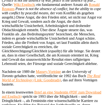
(‚
Peace is not the absence of war, peace is the absence of fear
‚,
Quelle:
Wiki Englisch
; ein fundamental anderer Ansatz als
Ronald
Reagans
Peace is not the absence of conflict, but the ability to cope
with conflict by peaceful means
, der vom Konflikt als gegeben
ausgeht.) Diese Angst, die den Frieden stört, sei nicht nur Angst vor
Krieg und Gewalt, sondern auch die Angst, die durch
wirtschaftliche Unsicherheit, Arbeitslosigkeit und drohender
Obdachlosigkeit entsteht. Über diese Ängste steuere das, was
Franklin als ‚das Bedrohungssytem‘ bezeichnet, die Menschen,
indem es gerade wirtschaftliche Unsicherheit und Angst schüre.
Frieden, also die Freiheit von Angst, sei laut Franklin allein durch
soziale Gerechtigkeit zu erreichen, die
Gleichberechtigung/Gleichheit (
equality
) für alle bringe. Sie deutet
an, dass in einer Gesellschaft, die am Konsum orientiert ist, Krieg
und Gewalt das unausweichliche Resultat eines raffgierigen
Lebensstil seien, der Fürsorge und soziale Gerechtigkeit ablehne.
Nachdem sie 1989 die
Massey-Vorträge
an der
University of
Toronto
gehalten hatte, veröffentlichte sie 1992 das Buch
The Real
World of Technology
(Link: Goodreads)
, das auf ihren Vorträgen
basierte.
In einem lesenwerten
Brief an eine Studentin (PDF zum Download
auf Englisch)
spricht sie 1993 über die Möglichkeit – und die
Dringlichkeit –, als Feministin eine wissenschaftliche Karriere zu
verfolgen. Sie führt das Beispiel der Anitbabypille an, deren