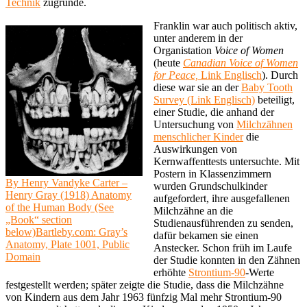
Technik
zugrunde.
Franklin war auch politisch aktiv,
unter anderem in der
Organistation
Voice of Women
(heute
Canadian Voice of Women
for Peace,
Link Englisch
). Durch
diese war sie an der
Baby Tooth
Survey (Link Englisch)
beteiligt,
einer Studie, die anhand der
Untersuchung von
Milchzähnen
menschlicher Kinder
die
Auswirkungen von
Kernwaffenttests untersuchte. Mit
Postern in Klassenzimmern
By Henry Vandyke Carter –
wurden Grundschulkinder
Henry Gray (1918) Anatomy
aufgefordert, ihre ausgefallenen
of the Human Body (See
Milchzähne an die
„Book“ section
Studienausführenden zu senden,
below)Bartleby.com: Gray’s
dafür bekamen sie einen
Anatomy, Plate 1001, Public
Anstecker. Schon früh im Laufe
Domain
der Studie konnten in den Zähnen
erhöhte
Strontium-90
-Werte
festgestellt werden; später zeigte die Studie, dass die Milchzähne
von Kindern aus dem Jahr 1963 fünfzig Mal mehr Strontium-90