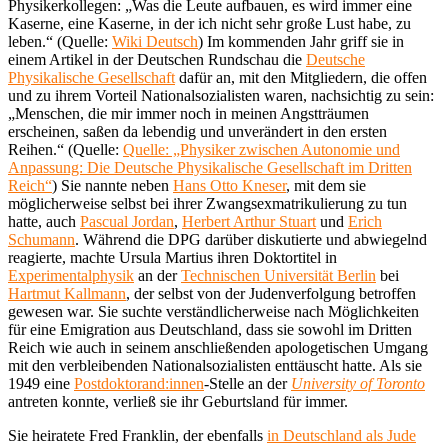
Physikerkollegen: „Was die Leute aufbauen, es wird immer eine
Kaserne, eine Kaserne, in der ich nicht sehr große Lust habe, zu
leben.“ (Quelle:
Wiki Deutsch
) Im kommenden Jahr griff sie in
einem Artikel in der Deutschen Rundschau die
Deutsche
Physikalische Gesellschaft
dafür an, mit den Mitgliedern, die offen
und zu ihrem Vorteil Nationalsozialisten waren, nachsichtig zu sein:
„Menschen, die mir immer noch in meinen Angstträumen
erscheinen, saßen da lebendig und unverändert in den ersten
Reihen.“ (Quelle:
Quelle: „Physiker zwischen Autonomie und
Anpassung: Die Deutsche Physikalische Gesellschaft im Dritten
Reich“
) Sie nannte neben
Hans Otto Kneser
, mit dem sie
möglicherweise selbst bei ihrer Zwangsexmatrikulierung zu tun
hatte, auch
Pascual Jordan
,
Herbert Arthur Stuart
und
Erich
Schumann
. Während die DPG darüber diskutierte und abwiegelnd
reagierte, machte Ursula Martius ihren Doktortitel in
Experimentalphysik
an der
Technischen Universität Berlin
bei
Hartmut Kallmann
, der selbst von der Judenverfolgung betroffen
gewesen war. Sie suchte verständlicherweise nach Möglichkeiten
für eine Emigration aus Deutschland, dass sie sowohl im Dritten
Reich wie auch in seinem anschließenden apologetischen Umgang
mit den verbleibenden Nationalsozialisten enttäuscht hatte. Als sie
1949 eine
Postdoktorand:innen
-Stelle an der
University of Toronto
antreten konnte, verließ sie ihr Geburtsland für immer.
Sie heiratete Fred Franklin, der ebenfalls
in Deutschland als Jude