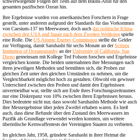
schwerwiegende Folgen der Tests auf dem Bikini-Atoll für den
gesamten pazifischen Ozean hin.
Ihre Ergebnisse wurden von amerikanischen Forschern in Frage
gestellt, unter anderem aufgrund der Standards für das Vorkommen
von Caesium-137 im Meerwasser, doch auch
das politische Klima
zwischen den USA und Japan nach dem Zweiten Weltkrieg
spielte
eine Rolle. Die
US Atomic Energy Commission
stellte die Gelder
zur Verfügung, damit Saruhashi für sechs Monate an der
Scripps
Institution of Oceanography
an der
University of California, San
Diego
gemeinsam mit Kollege Ted Folsom forschen und Ergebnisse
vergleichen konnte. Die beiden unternahmen ihre Messungen nach
ihren jeweiligen Methoden und bemühten sich, die Proben zur
gleichen Zeit unter den gleichen Umständen zu nehmen, um die
Vergleichbarkeit möglichst hoch zu gestalten. Obwohl ein gewisser
Unterschied zwischen den Proben und damit den Ergebnissen
unvermeidbar war, stellte sich am Ende ihres Forschungszeitraumes
nur eine Diskrepanz von 10% zwischen ihren Ergebnissen heraus.
Dies bedeutete nicht nur, dass sowohl Saruhashis Methode wie auch
ihre Messergebnisse über jeden Zweifel erhaben waren. Es hieß
auch, dass diese Befunde über den Zustand des Meerwassers im
Pazifik als Grundlage verwendet werden konnten, um weitere
überirdische Kernwaffentests der Vereinigten Staaten zu verbieten.
Im gleichen Jahr, 1958, gründete Saruhashi in ihrer Heimat die