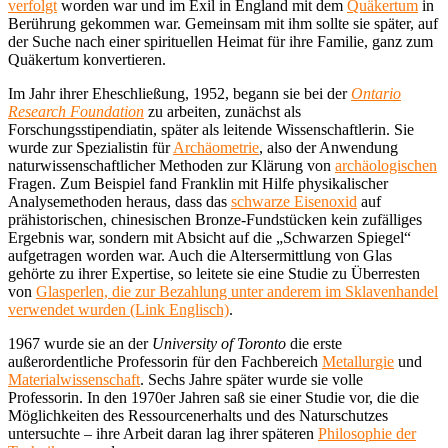
verfolgt
worden war und im Exil in England mit dem
Quäkertum
in
Berührung gekommen war. Gemeinsam mit ihm sollte sie später, auf
der Suche nach einer spirituellen Heimat für ihre Familie, ganz zum
Quäkertum konvertieren.
Im Jahr ihrer Eheschließung, 1952, begann sie bei der
Ontario
Research Foundation
zu arbeiten, zunächst als
Forschungsstipendiatin, später als leitende Wissenschaftlerin. Sie
wurde zur Spezialistin für
Archäometrie
, also der Anwendung
naturwissenschaftlicher Methoden zur Klärung von
archäologischen
Fragen. Zum Beispiel fand Franklin mit Hilfe physikalischer
Analysemethoden heraus, dass das
schwarze Eisenoxid
auf
prähistorischen, chinesischen Bronze-Fundstücken kein zufälliges
Ergebnis war, sondern mit Absicht auf die „Schwarzen Spiegel“
aufgetragen worden war. Auch die Altersermittlung von Glas
gehörte zu ihrer Expertise, so leitete sie eine Studie zu Überresten
von
Glasperlen, die zur Bezahlung unter anderem im Sklavenhandel
verwendet wurden (Link Englisch)
.
1967 wurde sie an der
University of Toronto
die erste
außerordentliche Professorin für den Fachbereich
Metallurgie
und
Materialwissenschaft
. Sechs Jahre später wurde sie volle
Professorin. In den 1970er Jahren saß sie einer Studie vor, die die
Möglichkeiten des Ressourcenerhalts und des Naturschutzes
untersuchte – ihre Arbeit daran lag ihrer späteren
Philosophie der