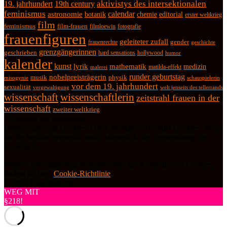
19. jahrhundert
19th century
aktivistys des intersektionalen
feminismus
calendar
astronomie
botanik
chemie
editorial
erster weltkrieg
film
feminismus
film-frauen
fotografie
filmloewin
frauenfiguren
geleiteter zufall
frauenrechte
gender
geschichte
grenzgängerinnen
geschrieben
hard sensations
hollywood
humor
kalender
kunst
lyrik
mathematik
medizin
matilda-effekt
malerei
runder geburtstag
nobelpreisträgerin
physik
musik
misogynie
schauspielerin
vor dem 19. jahrhundert
sexualität
vergewaltigung
welt jenseits des tellerrands
wissenschaft
wissenschaftlerin
zeitstrahl frauen in der
wissenschaft
zweiter weltkrieg
Datenschutz und Cookies: Diese Website verwendet Cookies. Wenn
du die Website weiterhin nutzt, stimmst du der Verwendung von
Cookies zu.
Weitere Informationen, beispielsweise zur Kontrolle von Cookies,
findest du hier:
Cookie-Richtlinie
© 2026 frauenfiguren
WEG MIT
§218!