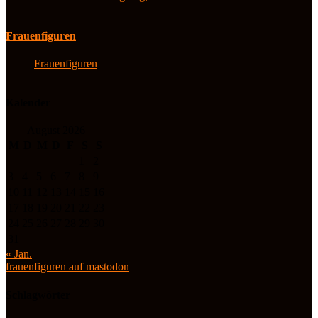
Frauenfiguren
Frauenfiguren
Kalender
August 2026
M
D
M
D
F
S
S
1
2
3
4
5
6
7
8
9
10
11
12
13
14
15
16
17
18
19
20
21
22
23
24
25
26
27
28
29
30
31
« Jan.
frauenfiguren auf mastodon
Schlagwörter