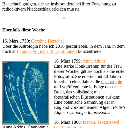
Benachteiligungen, die sie insbesondere bei ihrer Forschung zu
radioaktivem Niederschlag erleiden musste.
*
Ebenfalls diese Woche
16. März 1750:
Caroline Herschel
Über die Astrologin habe ich 2016 geschrieben, in dem Jahr, in dem
mich auf
Frauen vor dem 19. Jahrhundert
konzentrierte.
16. März 1799:
Anna Atkins
Eine starke Konkurrentin für die Frau
dieser Woche, gilt sie doch als die erste
Fotografin. Sie erlernte mit 40 Jahren
innerhalb eines Jahres die
Cyanotypie
und veröffentlichte in Folge das erste
Buch, das vollständig mit
fotografischen Illustrationen auskam:
Eine botanische Sammlung der in
England vorkommenden Algen,
British
Algae: Cyanotype Impressions
.
16. März 1866:
Izabela Textorisowá
Anna Atkins‘ Cyanotypie
(Link Englisch)