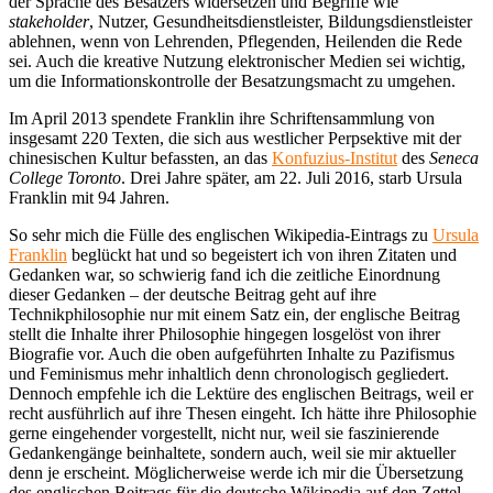
der Sprache des Besatzers widersetzen und Begriffe wie
stakeholder
, Nutzer, Gesundheitsdienstleister, Bildungsdienstleister
ablehnen, wenn von Lehrenden, Pflegenden, Heilenden die Rede
sei. Auch die kreative Nutzung elektronischer Medien sei wichtig,
um die Informationskontrolle der Besatzungsmacht zu umgehen.
Im April 2013 spendete Franklin ihre Schriftensammlung von
insgesamt 220 Texten, die sich aus westlicher Perpsektive mit der
chinesischen Kultur befassten, an das
Konfuzius-Institut
des
Seneca
College Toronto
. Drei Jahre später, am 22. Juli 2016, starb Ursula
Franklin mit 94 Jahren.
So sehr mich die Fülle des englischen Wikipedia-Eintrags zu
Ursula
Franklin
beglückt hat und so begeistert ich von ihren Zitaten und
Gedanken war, so schwierig fand ich die zeitliche Einordnung
dieser Gedanken – der deutsche Beitrag geht auf ihre
Technikphilosophie nur mit einem Satz ein, der englische Beitrag
stellt die Inhalte ihrer Philosophie hingegen losgelöst von ihrer
Biografie vor. Auch die oben aufgeführten Inhalte zu Pazifismus
und Feminismus mehr inhaltlich denn chronologisch gegliedert.
Dennoch empfehle ich die Lektüre des englischen Beitrags, weil er
recht ausführlich auf ihre Thesen eingeht. Ich hätte ihre Philosophie
gerne eingehender vorgestellt, nicht nur, weil sie faszinierende
Gedankengänge beinhaltete, sondern auch, weil sie mir aktueller
denn je erscheint. Möglicherweise werde ich mir die Übersetzung
des englischen Beitrags für die deutsche Wikipedia auf den Zettel