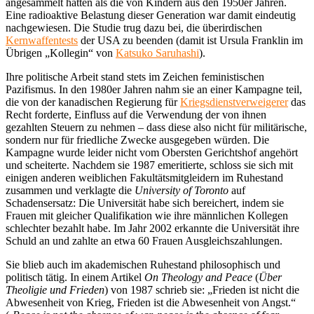
angesammelt hatten als die von Kindern aus den 1950er Jahren.
Eine radioaktive Belastung dieser Generation war damit eindeutig
nachgewiesen. Die Studie trug dazu bei, die überirdischen
Kernwaffentests
der USA zu beenden (damit ist Ursula Franklin im
Übrigen „Kollegin“ von
Katsuko Saruhashi
).
Ihre politische Arbeit stand stets im Zeichen feministischen
Pazifismus. In den 1980er Jahren nahm sie an einer Kampagne teil,
die von der kanadischen Regierung für
Kriegsdienstverweigerer
das
Recht forderte, Einfluss auf die Verwendung der von ihnen
gezahlten Steuern zu nehmen – dass diese also nicht für militärische,
sondern nur für friedliche Zwecke ausgegeben würden. Die
Kampagne wurde leider nicht vom Obersten Gerichtshof angehört
und scheiterte. Nachdem sie 1987 emeritierte, schloss sie sich mit
einigen anderen weiblichen Fakultätsmitgleidern im Ruhestand
zusammen und verklagte die
University of Toronto
auf
Schadensersatz: Die Universität habe sich bereichert, indem sie
Frauen mit gleicher Qualifikation wie ihre männlichen Kollegen
schlechter bezahlt habe. Im Jahr 2002 erkannte die Universität ihre
Schuld an und zahlte an etwa 60 Frauen Ausgleichszahlungen.
Sie blieb auch im akademischen Ruhestand philosophisch und
politisch tätig. In einem Artikel
On Theology and Peace
(
Über
Theoligie und Frieden
) von 1987 schrieb sie: „Frieden ist nicht die
Abwesenheit von Krieg, Frieden ist die Abwesenheit von Angst.“