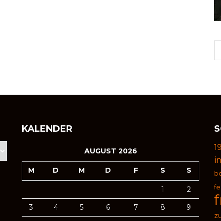
KALENDER
S
1
AUGUST 2026
i
M
D
M
D
F
S
S
b
f
1
2
3
4
5
6
7
8
9
zu