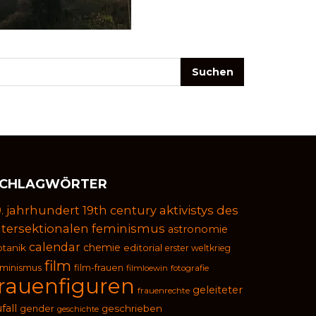
CHLAGWÖRTER
9. jahrhundert
19th century
aktivistys des
ntersektionalen feminismus
astronomie
calendar
chemie
otanik
editorial
erster weltkrieg
film
eminismus
film-frauen
filmloewin
fotografie
frauenfiguren
geleiteter
frauenrechte
fall
geschrieben
gender
geschichte