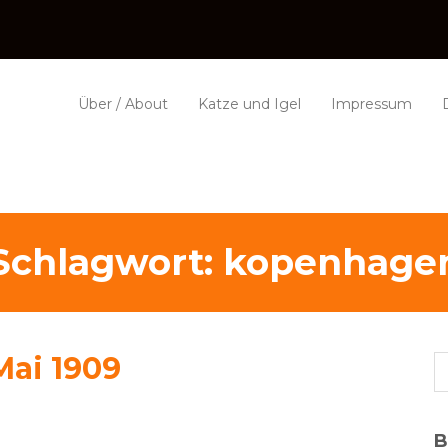
Über / About
Katze und Igel
Impressum
Schlagwort:
kopenhage
 Mai 1909
B