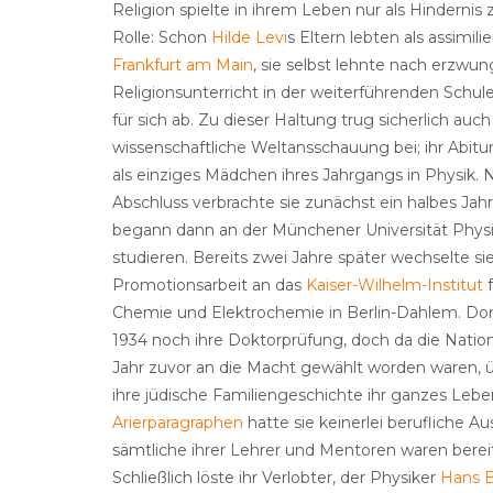
Religion spielte in ihrem Leben nur als Hindernis
Rolle: Schon
Hilde Levi
s Eltern lebten als assimili
Frankfurt am Main
, sie selbst lehnte nach erzw
Religionsunterricht in der weiterführenden Schule
für sich ab. Zu dieser Haltung trug sicherlich auch
wissenschaftliche Weltansschauung bei; ihr Abitu
als einziges Mädchen ihres Jahrgangs in Physik.
Abschluss verbrachte sie zunächst ein halbes Jah
begann dann an der Münchener Universität Phys
studieren. Bereits zwei Jahre später wechselte sie
Promotionsarbeit an das
Kaiser-Wilhelm-Institut
f
Chemie und Elektrochemie in Berlin-Dahlem. Dor
1934 noch ihre Doktorprüfung, doch da die Nation
Jahr zuvor an die Macht gewählt worden waren, 
ihre jüdische Familiengeschichte ihr ganzes Leb
Arierparagraphen
hatte sie keinerlei berufliche Au
sämtliche ihrer Lehrer und Mentoren waren bereit
Schließlich löste ihr Verlobter, der Physiker
Hans 