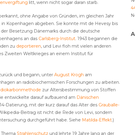
N
senvergiftung
litt, wenn nicht sogar daran starb.
4
N
aberkannt, ohne Angabe von Gründen, im gleichen Jahr
ft in Kopenhagen abgeben. Sie konnte mit de Hevesy bis
ach der Besetzung Dänemarks durch die deutsche
A
openhagens an das
Carlsberg-Institut
. 1943 begannen die
Juden zu
deportieren
, und Levi floh mit vielen anderen
 Zweiten Weltkrieges an einem Institut für
zurück und begann, unter
August Krogh
am
penhagen an radiobiochemischen Forschungen zu arbeiten.
diokarbonmethode
zur Altersbestimmung von Stoffen
Sie entwickelte darauf aufbauend am
Dänischen
14-Datierung, mit der kurz darauf das Alter des
Grauballe-
ikipedia-Beitrag ist nicht die Rede von Levi, sondern
 Untersuchung durchgeführt habe. Siehe
Matilda-Effekt
.)
um Thema
Strahlenschutz
und lehrte 19 Jahre lang an der