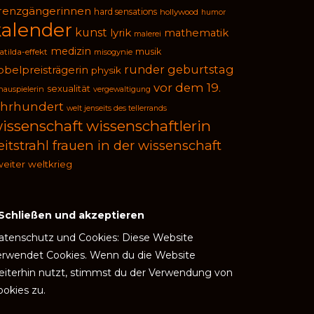
renzgängerinnen
hard sensations
hollywood
humor
kalender
kunst
lyrik
mathematik
malerei
medizin
musik
tilda-effekt
misogynie
runder geburtstag
obelpreisträgerin
physik
vor dem 19.
sexualität
hauspielerin
vergewaltigung
ahrhundert
welt jenseits des tellerrands
issenschaft
wissenschaftlerin
eitstrahl frauen in der wissenschaft
eiter weltkrieg
atenschutz und Cookies: Diese Website
erwendet Cookies. Wenn du die Website
eiterhin nutzt, stimmst du der Verwendung von
ookies zu.