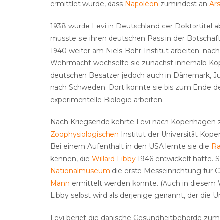
ermittlet wurde, dass
Napoléon
zumindest an
Ar
1938 wurde Levi in Deutschland der Doktortitel 
musste sie ihren deutschen Pass in der Botscha
1940 weiter am Niels-Bohr-Institut arbeiten; n
Wehrmacht wechselte sie zunächst innerhalb K
deutschen Besatzer jedoch auch in Dänemark, 
nach Schweden. Dort konnte sie bis zum Ende des
experimentelle Biologie arbeiten.
Nach Kriegsende kehrte Levi nach Kopenhagen 
Zoophysiologischen
Institut der Universität Ko
Bei einem Aufenthalt in den USA lernte sie die
Ra
kennen, die
Willard Libby
1946 entwickelt hatte. 
Nationalmuseum
die erste Messeinrichtung für C
Mann
ermittelt werden konnte. (Auch in diesem W
Libby selbst wird als derjenige genannt, der die
Levi beriet die dänische Gesundheitbehörde z