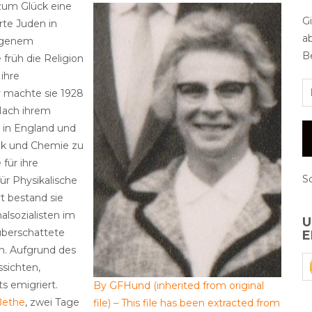
 zum Glück eine
G
erte Juden in
a
ungenem
Be
 früh die Religion
 ihre
r machte sie 1928
 Nach ihrem
r in England und
ik und Chemie zu
 für ihre
S
ür Physikalische
t bestand sie
alsozialisten im
U
überschattete
E
en. Aufgrund des
ssichten,
s emigriert.
By GFHund (inherited from original
Bethe
, zwei Tage
file) – This file has been extracted from