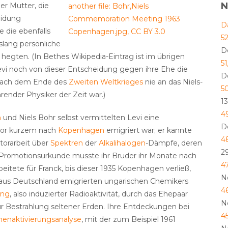
N
er Mutter, die
another file: Bohr,Niels
eidung
Commemoration Meeting 1963
D
e die ebenfalls
Copenhagen.jpg, CC BY 3.0
5
nslang persönliche
D
hegten. (In Bethes Wikipedia-Eintrag ist im übrigen
5
evi noch von dieser Entscheidung gegen ihre Ehe die
D
 nach dem Ende des
Zweiten Weltkrieges
nie an das Niels-
5
render Physiker der Zeit war.)
1
4
n
und Niels Bohr selbst vermittelten Levi eine
D
t vor kurzem nach
Kopenhagen
emigriert war; er kannte
4
ktorarbeit über
Spektren
der
Alkalihalogen
-Dämpfe, deren
2
e Promotionsurkunde musste ihr Bruder ihr Monate nach
4
beitete für Franck, bis dieser 1935 Kopenhagen verließ,
N
ls aus Deutschland emigrierten ungarischen Chemikers
4
ung
, also induzierter Radioaktivität, durch das Ehepaar
N
ur Bestrahlung seltener Erden. Ihre Entdeckungen bei
4
enaktivierungsanalyse
, mit der zum Beispiel 1961