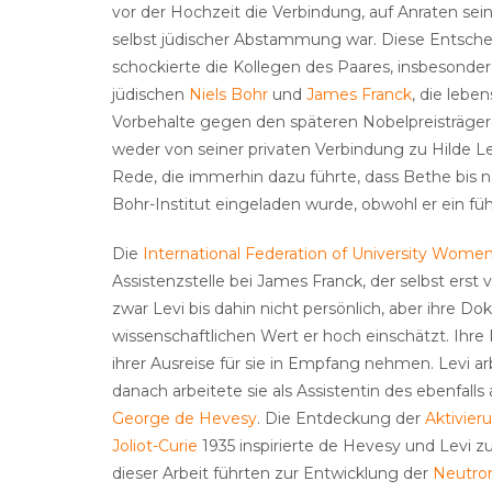
vor der Hochzeit die Verbindung, auf Anraten sein
selbst jüdischer Abstammung war. Diese Entsch
schockierte die Kollegen des Paares, insbesonder
jüdischen
Niels Bohr
und
James Franck
, die lebe
Vorbehalte gegen den späteren Nobelpreisträger 
weder von seiner privaten Verbindung zu Hilde L
Rede, die immerhin dazu führte, dass Bethe bis
Bohr-Institut eingeladen wurde, obwohl er ein füh
Die
International Federation of University Wome
Assistenzstelle bei James Franck, der selbst ers
zwar Levi bis dahin nicht persönlich, aber ihre Do
wissenschaftlichen Wert er hoch einschätzt. Ihr
ihrer Ausreise für sie in Empfang nehmen. Levi ar
danach arbeitete sie als Assistentin des ebenfal
George de Hevesy
. Die Entdeckung der
Aktivier
Joliot-Curie
1935 inspirierte de Hevesy und Levi z
dieser Arbeit führten zur Entwicklung der
Neutron