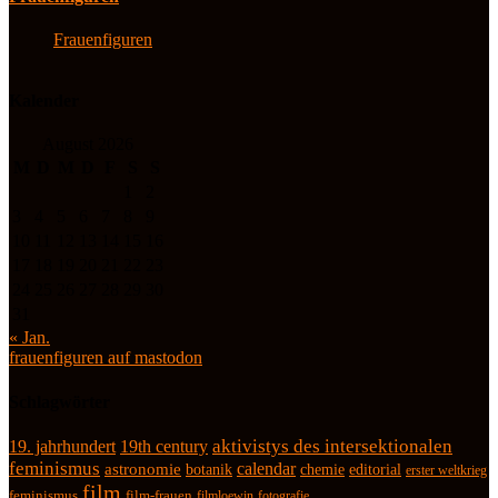
Frauenfiguren
Kalender
August 2026
M
D
M
D
F
S
S
1
2
3
4
5
6
7
8
9
10
11
12
13
14
15
16
17
18
19
20
21
22
23
24
25
26
27
28
29
30
31
« Jan.
frauenfiguren auf mastodon
Schlagwörter
19. jahrhundert
19th century
aktivistys des intersektionalen
feminismus
calendar
astronomie
botanik
chemie
editorial
erster weltkrieg
film
feminismus
film-frauen
fotografie
filmloewin