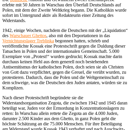
erlebte mit 50 Jahren in Warschau den Überfall Deutschlands auf
Polen, mit dem der Zweite Weltkrieg begann. Die Katholikin wurde
sofort im Untergrund aktiv als Redakteurin einer Zeitung des
Widerstands.
1942, einige Wochen, nachdem die Deutschen mit der „Liquidation“
des
Warschauer Ghettos
, also mit den Deportationen in das
Vernichtungslager Treblinka
begonnen hatten, schrieb und
veröffentlichte Kossak eine Protestschrift gegen die Duldung dieser
Tatsachen in Polen und der internationalen Gemeinschaft. 5.000
Exemplare von „Protest!“ wurden gedruckt; Kossak machte darin
durchaus keinen Hehl aus dem generell noch bestehenden
Antisemitismus der katholischen Polen, doch seien sie als Christen
von Gott dazu verpflichtet, gegen die Greuel, die verübt wurden, zu
protestieren. Dadurch, dass die Polen und die Weltgemeinschaft zu
dem schweige, was die Deutschen den Juden antaten, würden sie zu
Komplizen.
Nach dieser Protestschrift begründete sie die
Widerstandsorganisation Zegota, die zwischen 1942 und 1945 daran
beteiligt war, Juden vor der Ermordung in Konzentrationslagern zu
retten: In Warschau allein rettete die Zegota an die 4.000 Juden,
darunter 2.500 Kinder aus dem Ghetto, in ganz Polen geht die
höchste Schätzung an die 75.000 Menschen. Für ihre Beteiligung
am Widerstand wurde Kossak 1943 verhaftet und nach Auschwitz-