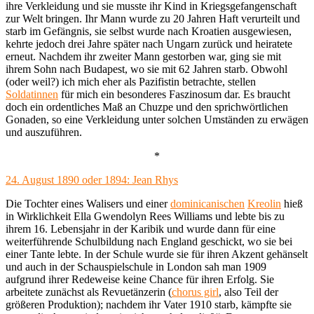
ihre Verkleidung und sie musste ihr Kind in Kriegsgefangenschaft
zur Welt bringen. Ihr Mann wurde zu 20 Jahren Haft verurteilt und
starb im Gefängnis, sie selbst wurde nach Kroatien ausgewiesen,
kehrte jedoch drei Jahre später nach Ungarn zurück und heiratete
erneut. Nachdem ihr zweiter Mann gestorben war, ging sie mit
ihrem Sohn nach Budapest, wo sie mit 62 Jahren starb. Obwohl
(oder weil?) ich mich eher als Pazifistin betrachte, stellen
Soldatinnen
für mich ein besonderes Faszinosum dar. Es braucht
doch ein ordentliches Maß an Chuzpe und den sprichwörtlichen
Gonaden, so eine Verkleidung unter solchen Umständen zu erwägen
und auszuführen.
*
24. August 1890 oder 1894: Jean Rhys
Die Tochter eines Walisers und einer
dominicanischen
Kreolin
hieß
in Wirklichkeit Ella Gwendolyn Rees Williams und lebte bis zu
ihrem 16. Lebensjahr in der Karibik und wurde dann für eine
weiterführende Schulbildung nach England geschickt, wo sie bei
einer Tante lebte. In der Schule wurde sie für ihren Akzent gehänselt
und auch in der Schauspielschule in London sah man 1909
aufgrund ihrer Redeweise keine Chance für ihren Erfolg. Sie
arbeitete zunächst als Revuetänzerin (
chorus girl
, also Teil der
größeren Produktion); nachdem ihr Vater 1910 starb, kämpfte sie