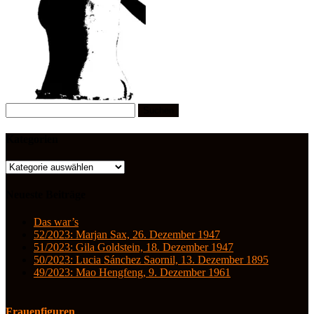
Suchen
nach:
Kategorien
Kategorien
Neueste Beiträge
Das war’s
52/2023: Marjan Sax, 26. Dezember 1947
51/2023: Gila Goldstein, 18. Dezember 1947
50/2023: Lucia Sánchez Saornil, 13. Dezember 1895
49/2023: Mao Hengfeng, 9. Dezember 1961
Frauenfiguren