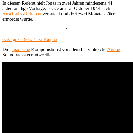
In diesem Referat hielt Jonas in zwei Jahren mindestens 44
aktenkundige Vorträge, bis sie am 12. Oktober 1944 nach
Auschwitz-Birkenau
verbracht und dort zwei Monate später
ermordet wurde.
*
6. August 1965: Yuki Kaijura
Die
japanische
Komponistin ist vor allem für zahlreiche
Anime
-
Soundtracks verantwortlich.