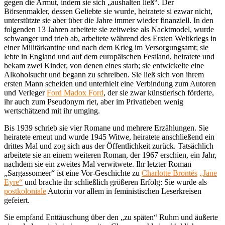
gegen die Armut, indem sie sich „aushalten ließ“. Der
Börsenmakler, dessen Geliebte sie wurde, heiratete si ezwar nicht,
unterstützte sie aber über die Jahre immer wieder finanziell. In den
folgenden 13 Jahren arbeitete sie zeitweise als Nacktmodel, wurde
schwanger und trieb ab, arbeitete während des Ersten Weltkriegs in
einer Militärkantine und nach dem Krieg im Versorgungsamt; sie
lebte in England und auf dem europäischen Festland, heiratete und
bekam zwei Kinder, von denen eines starb; sie entwickelte eine
Alkoholsucht und begann zu schreiben. Sie ließ sich von ihrem
ersten Mann scheiden und unterhielt eine Verbindung zum Autoren
und Verleger
Ford Madox Ford
, der sie zwar künstlerisch förderte,
ihr auch zum Pseudonym riet, aber im Privatleben wenig
wertschätzend mit ihr umging.
Bis 1939 schrieb sie vier Romane und mehrere Erzählungen. Sie
heiratete erneut und wurde 1945 Witwe, heiratete anschließend ein
drittes Mal und zog sich aus der Öffentlichkeit zurück. Tatsächlich
arbeitete sie an einem weiteren Roman, der 1967 erschien, ein Jahr,
nachdem sie ein zweites Mal verwitwete. Ihr letzter Roman
„Sargassomeer“ ist eine Vor-Geschichte zu
Charlotte Brontës
„Jane
Eyre“
und brachte ihr schließlich größeren Erfolg: Sie wurde als
postkoloniale
Autorin vor allem in feministischen Leserkreisen
gefeiert.
Sie empfand Enttäuschung über den „zu späten“ Ruhm und äußerte