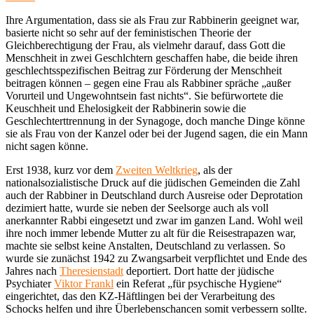
Ihre Argumentation, dass sie als Frau zur Rabbinerin geeignet war,
basierte nicht so sehr auf der feministischen Theorie der
Gleichberechtigung der Frau, als vielmehr darauf, dass Gott die
Menschheit in zwei Geschlchtern geschaffen habe, die beide ihren
geschlechtsspezifischen Beitrag zur Förderung der Menschheit
beitragen können – gegen eine Frau als Rabbiner spräche „außer
Vorurteil und Ungewohntsein fast nichts“. Sie befürwortete die
Keuschheit und Ehelosigkeit der Rabbinerin sowie die
Geschlechterttrennung in der Synagoge, doch manche Dinge könne
sie als Frau von der Kanzel oder bei der Jugend sagen, die ein Mann
nicht sagen könne.
Erst 1938, kurz vor dem
Zweiten Weltkrieg
, als der
nationalsozialistische Druck auf die jüdischen Gemeinden die Zahl
auch der Rabbiner in Deutschland durch Ausreise oder Deprotation
dezimiert hatte, wurde sie neben der Seelsorge auch als voll
anerkannter Rabbi eingesetzt und zwar im ganzen Land. Wohl weil
ihre noch immer lebende Mutter zu alt für die Reisestrapazen war,
machte sie selbst keine Anstalten, Deutschland zu verlassen. So
wurde sie zunächst 1942 zu Zwangsarbeit verpflichtet und Ende des
Jahres nach
Theresienstadt
deportiert. Dort hatte der jüdische
Psychiater
Viktor Frankl
ein Referat „für psychische Hygiene“
eingerichtet, das den KZ-Häftlingen bei der Verarbeitung des
Schocks helfen und ihre Überlebenschancen somit verbessern sollte.