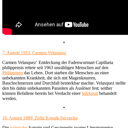
*
7. August 1913: Carmen Velasquez
Carmen Velasquez‘ Entdeckung der Fadenwurmart Capillaria
philippensis rettete seit 1963 unzähligen Menschen auf den
Philippinen
das Leben. Dort starben die Menschen an einer
unbekannten Krankheit, die sich mit Magenknurren,
Bauchschmerzen und Durchfall bemerkbar machte. Velasquez stellte
den bis dahin unbekannten Parasiten als Auslöser fest; seither
können Befallene bereits bei Verdacht einer
Infektion
behandelt
werden.
*
10. August 1889: Zofia Kossak-Szczucka
Die
polnische
Autorin und Gewinnerin zweier Literaturpreise