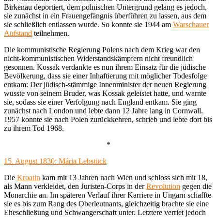
Birkenau deportiert, dem polnischen Untergrund gelang es jedoch,
sie zunächst in ein Frauengefängnis überführen zu lassen, aus dem
sie schließlich entlassen wurde. So konnte sie 1944 am
Warschauer
Aufstand
teilnehmen.
Die kommunistische Regierung Polens nach dem Krieg war den
nicht-kommunistischen Widerstandskämpfern nicht freundlich
gesonnen. Kossak verdankte es nun ihrem Einsatz für die jüdische
Bevölkerung, dass sie einer Inhaftierung mit möglicher Todesfolge
entkam: Der jüdisch-stämmige Innenminister der neuen Regierung
wusste von seinem Bruder, was Kossak geleistet hatte, und warnte
sie, sodass sie einer Verfolgung nach England entkam. Sie ging
zunächst nach London und lebte dann 12 Jahre lang in Cornwall.
1957 konnte sie nach Polen zurückkehren, schrieb und lebte dort bis
zu ihrem Tod 1968.
*
15. August 1830: Mária Lebstück
Die
Kroatin
kam mit 13 Jahren nach Wien und schloss sich mit 18,
als Mann verkleidet, den Juristen-Corps in der
Revolution
gegen die
Monarchie an. Im späteren Verlauf ihrer Karriere in Ungarn schaffte
sie es bis zum Rang des Oberleutnants, gleichzeitig brachte sie eine
Eheschließung und Schwangerschaft unter. Letztere verriet jedoch