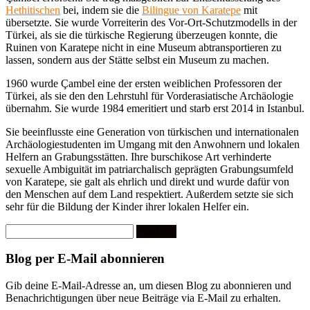
Hethitischen
bei, indem sie die
Bilingue von Karatepe
mit
übersetzte. Sie wurde Vorreiterin des Vor-Ort-Schutzmodells in der
Türkei, als sie die türkische Regierung überzeugen konnte, die
Ruinen von Karatepe nicht in eine Museum abtransportieren zu
lassen, sondern aus der Stätte selbst ein Museum zu machen.
1960 wurde Çambel eine der ersten weiblichen Professoren der
Türkei, als sie den den Lehrstuhl für Vorderasiatische Archäologie
übernahm. Sie wurde 1984 emeritiert und starb erst 2014 in Istanbul.
Sie beeinflusste eine Generation von türkischen und internationalen
Archäologiestudenten im Umgang mit den Anwohnern und lokalen
Helfern an Grabungsstätten. Ihre burschikose Art verhinderte
sexuelle Ambiguität im patriarchalisch geprägten Grabungsumfeld
von Karatepe, sie galt als ehrlich und direkt und wurde dafür von
den Menschen auf dem Land respektiert. Außerdem setzte sie sich
sehr für die Bildung der Kinder ihrer lokalen Helfer ein.
Suchen
nach:
Blog per E-Mail abonnieren
Gib deine E-Mail-Adresse an, um diesen Blog zu abonnieren und
Benachrichtigungen über neue Beiträge via E-Mail zu erhalten.