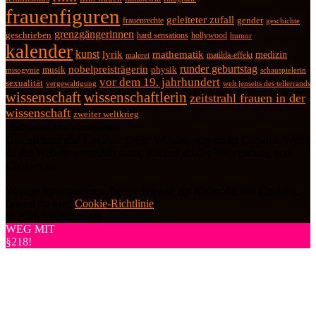
frauenfiguren
geleiteter zufall
frauenrechte
gender
geschichte
grenzgängerinnen
geschrieben
hard sensations
hollywood
humor
kalender
kunst
lyrik
mathematik
medizin
matilda-effekt
malerei
runder geburtstag
nobelpreisträgerin
physik
musik
misogynie
schauspielerin
vor dem 19. jahrhundert
sexualität
vergewaltigung
welt jenseits des tellerrands
wissenschaft
wissenschaftlerin
zeitstrahl frauen in der
wissenschaft
zweiter weltkrieg
Datenschutz und Cookies: Diese Website verwendet Cookies. Wenn
du die Website weiterhin nutzt, stimmst du der Verwendung von
Cookies zu.
Weitere Informationen, beispielsweise zur Kontrolle von Cookies,
findest du hier:
Cookie-Richtlinie
© 2026 frauenfiguren
WEG MIT
§218!