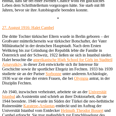
einmal, dass sie bei einer zweiten Chance wohl ein glückliches
Leben dem Schriftstellertum vorgezogen hätte. Sie starb mit 88
Jahren, bevor sie ihre Autobiografie beenden konnte.
*
27. August 1916: Halet Çambel
Die dritte Tochter türkischer Eltern wurde in Berlin geboren – der
Großvater mütterlicherseits war türkischer Botschafter, der Vater
Militärattaché in der deutschen Hauptstadt. Nach dem Ersten
Weltkrieg bis zur Gründung der Republik lebte die Familie in
Österreich und der Schweiz, 1922 ließen sie sich in Istanbul nieder.
Halet besuchte die
amerikanische High School for Girls im Stadtteil
Arnavutköy
, in dieser Zeit entwickelte sich ihr Interesse für
Geschichte sowie ihr sportlicher Ehrgeiz im Fechten. 1933 bis 1939
studierte sie an der Pariser
Sorbonne
unter anderem Archäologie,
1936 war sie eine der ersten Frauen, die bei
Olympia
antrat, in der
Disziplin Fechten.
Ab 1940, inzwischen verheiratet, arbeitete sie an der
Universität
Istanbul
als Assistentin und schrieb an ihrer Doktorarbeit, die sie
1944 beendete. 1946 wurde im Süden der Türkei die neo-hethitische
Ruinenstätte
Karatepe-Arslantas
entdeckt und im Auftrag der
Universität Istanbul vom Entdecker
Helmuth Theodor Bossert
und
Çambel erforscht. Sie trug maßgeblich zur Entschlüsselung des