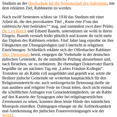
Studium an der
Hochschule für die Wissenschaft des Judentums
, mit
dem erklärten Ziel, Rabbinerin zu werden.
Nach zwölf Semestern schloss sie 1930 das Studium mit einer
Arbeit ab, die den provokanten Titel
„Kann eine Frau das
rabbinische Amt bekleiden?“
trug, und zumindest zwei ihrer Prüfer,
Dr. Leo Baeck
und Eduard Baneth, unterstützten sie wohl in ihrem
Ehrgeiz. Baneth verstarb leider plötzlich und konnte ihr nicht mehr
das Diplom des Rabbiners erteilen. Fünf Jahre lang erprobte sie ihre
Fähigkeiten mit Übungspredigten und Unterricht in religiösen
Einrichtungen. Schließlich erklärte sich der Offenbacher Rabbiner
Max Dienemann
bereit, entgegen die Vorbehalte in der deutschen
jüdischen Gemeinde, ihr die mündliche Prüfung abzunehmen und,
nach Bestehen, sie zu ordinieren. Ihr ehemaliger Doktorvater Baeck
begrüßte sie am nächsten Tag mit „Liebes Fräulein Kollegin“.
Trotzdem sie als Rabbi voll ausgebildet und geprüft war, setzte die
Berliner jüdische Gemeinde sie weiterhin hauptsächlich für den
Religionsunterricht ein; auch seelsorgerische Betreuung durfte sie
nun ausüben und religiöse Feste im Ornat leiten, doch nicht einmal
die schriftlichen Anfragen von Gemeindemitgliedern, sie als Rabbi
auf den Kanzeln der Synagogen oder bei religiösgesetzlichen
Zeremonien zu sehen, konnten diese letzte Hürde des männlichen
Monopols einreißen. Dahingegen erlangte sie die Aufmerksamkeit
und Anerkennung der jüdischen Frauenvereinigungen wie der
WIZO
.