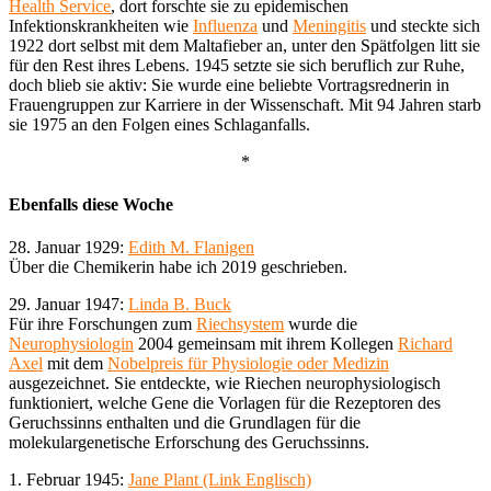
Health Service
, dort forschte sie zu epidemischen
Infektionskrankheiten wie
Influenza
und
Meningitis
und steckte sich
1922 dort selbst mit dem Maltafieber an, unter den Spätfolgen litt sie
für den Rest ihres Lebens. 1945 setzte sie sich beruflich zur Ruhe,
doch blieb sie aktiv: Sie wurde eine beliebte Vortragsrednerin in
Frauengruppen zur Karriere in der Wissenschaft. Mit 94 Jahren starb
sie 1975 an den Folgen eines Schlaganfalls.
*
Ebenfalls diese Woche
28. Januar 1929:
Edith M. Flanigen
Über die Chemikerin habe ich 2019 geschrieben.
29. Januar 1947:
Linda B. Buck
Für ihre Forschungen zum
Riechsystem
wurde die
Neurophysiologin
2004 gemeinsam mit ihrem Kollegen
Richard
Axel
mit dem
Nobelpreis für Physiologie oder Medizin
ausgezeichnet. Sie entdeckte, wie Riechen neurophysiologisch
funktioniert, welche Gene die Vorlagen für die Rezeptoren des
Geruchssinns enthalten und die Grundlagen für die
molekulargenetische Erforschung des Geruchssinns.
1. Februar 1945:
Jane Plant (Link Englisch)