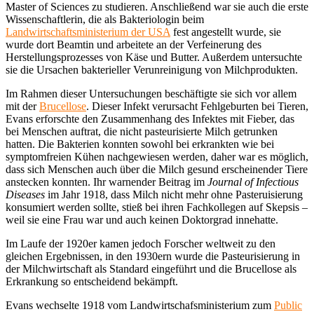
Master of Sciences zu studieren. Anschließend war sie auch die erste
Wissenschaftlerin, die als Bakteriologin beim
Landwirtschaftsministerium der USA
fest angestellt wurde, sie
wurde dort Beamtin und arbeitete an der Verfeinerung des
Herstellungsprozesses von Käse und Butter. Außerdem untersuchte
sie die Ursachen bakterieller Verunreinigung von Milchprodukten.
Im Rahmen dieser Untersuchungen beschäftigte sie sich vor allem
mit der
Brucellose
. Dieser Infekt verursacht Fehlgeburten bei Tieren,
Evans erforschte den Zusammenhang des Infektes mit Fieber, das
bei Menschen auftrat, die nicht pasteurisierte Milch getrunken
hatten. Die Bakterien konnten sowohl bei erkrankten wie bei
symptomfreien Kühen nachgewiesen werden, daher war es möglich,
dass sich Menschen auch über die Milch gesund erscheinender Tiere
anstecken konnten. Ihr warnender Beitrag im
Journal of Infectious
Diseases
im Jahr 1918, dass Milch nicht mehr ohne Pasteruisierung
konsumiert werden sollte, stieß bei ihren Fachkollegen auf Skepsis –
weil sie eine Frau war und auch keinen Doktorgrad innehatte.
Im Laufe der 1920er kamen jedoch Forscher weltweit zu den
gleichen Ergebnissen, in den 1930ern wurde die Pasteurisierung in
der Milchwirtschaft als Standard eingeführt und die Brucellose als
Erkrankung so entscheidend bekämpft.
Evans wechselte 1918 vom Landwirtschafsministerium zum
Public