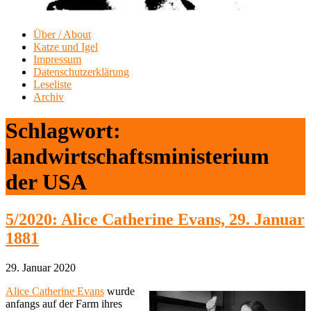
Über / About
Katze und Igel
Impressum
Datenschutzerklärung
Leseliste
Archiv
Schlagwort:
landwirtschaftsministerium
der USA
5/2020: Alice Catherine Evans, 29. Januar
1881
29. Januar 2020
Alice Catherine Evans
wurde
anfangs auf der Farm ihres