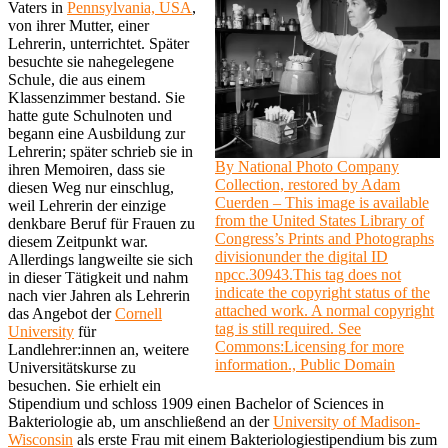
Vaters in
Pennsylvania, USA
,
von ihrer Mutter, einer
Lehrerin, unterrichtet. Später
besuchte sie nahegelegene
Schule, die aus einem
Klassenzimmer bestand. Sie
hatte gute Schulnoten und
begann eine Ausbildung zur
Lehrerin; später schrieb sie in
By National Photo Company
ihren Memoiren, dass sie
Collection, restored by Adam
diesen Weg nur einschlug,
Cuerden – This image is available
weil Lehrerin der einzige
from the United States Library of
denkbare Beruf für Frauen zu
Congress’s Prints and Photographs
diesem Zeitpunkt war.
divisionunder the digital ID
Allerdings langweilte sie sich
npcc.30943.This tag does not
in dieser Tätigkeit und nahm
indicate the copyright status of the
nach vier Jahren als Lehrerin
attached work. A normal copyright
das Angebot der
Cornell
tag is still required. See
University
für
Commons:Licensing for more
Landlehrer:innen an, weitere
information., Public Domain
Universitätskurse zu
besuchen. Sie erhielt ein
Stipendium und schloss 1909 einen Bachelor of Sciences in
Bakteriologie ab, um anschließend an der
University of Madison-
Wisconsin
als erste Frau mit einem Bakteriologiestipendium bis zum