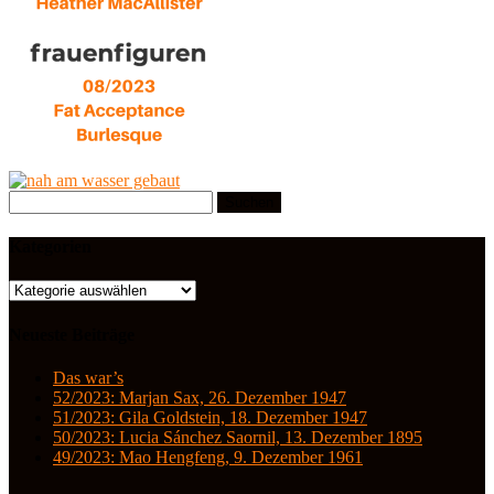
Suchen
nach:
Kategorien
Kategorien
Neueste Beiträge
Das war’s
52/2023: Marjan Sax, 26. Dezember 1947
51/2023: Gila Goldstein, 18. Dezember 1947
50/2023: Lucia Sánchez Saornil, 13. Dezember 1895
49/2023: Mao Hengfeng, 9. Dezember 1961