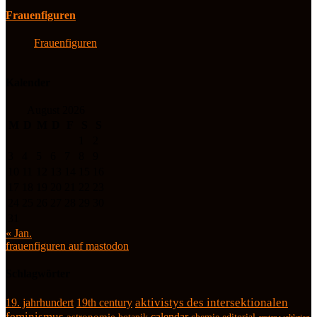
Frauenfiguren
Frauenfiguren
Kalender
August 2026
M
D
M
D
F
S
S
1
2
3
4
5
6
7
8
9
10
11
12
13
14
15
16
17
18
19
20
21
22
23
24
25
26
27
28
29
30
31
« Jan.
frauenfiguren auf mastodon
Schlagwörter
19. jahrhundert
19th century
aktivistys des intersektionalen
feminismus
calendar
astronomie