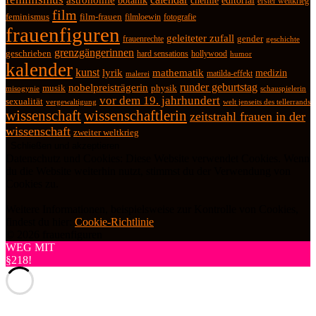
botanik
chemie
editorial
erster weltkrieg
film
feminismus
film-frauen
fotografie
filmloewin
frauenfiguren
geleiteter zufall
frauenrechte
gender
geschichte
grenzgängerinnen
geschrieben
hard sensations
hollywood
humor
kalender
kunst
lyrik
mathematik
medizin
matilda-effekt
malerei
runder geburtstag
nobelpreisträgerin
physik
musik
misogynie
schauspielerin
vor dem 19. jahrhundert
sexualität
vergewaltigung
welt jenseits des tellerrands
wissenschaft
wissenschaftlerin
zeitstrahl frauen in der
wissenschaft
zweiter weltkrieg
Datenschutz und Cookies: Diese Website verwendet Cookies. Wenn
du die Website weiterhin nutzt, stimmst du der Verwendung von
Cookies zu.
Weitere Informationen, beispielsweise zur Kontrolle von Cookies,
findest du hier:
Cookie-Richtlinie
© 2026 frauenfiguren
WEG MIT
§218!