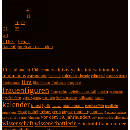
M
D
M
D
F
S
S
1
2
3
4
5
6
7
8
9
10
11
12
13
14
15
16
17
18
19
20
21
22
23
24
25
26
27
28
29
30
31
« Dez.
Feb. »
frauenfiguren auf mastodon
Schlagwörter
19. jahrhundert
19th century
aktivistys des intersektionalen
feminismus
calendar
astronomie
botanik
chemie
editorial
erster weltkrieg
film
feminismus
film-frauen
fotografie
filmloewin
frauenfiguren
geleiteter zufall
frauenrechte
gender
geschichte
grenzgängerinnen
geschrieben
hard sensations
hollywood
humor
kalender
kunst
lyrik
mathematik
medizin
matilda-effekt
malerei
runder geburtstag
nobelpreisträgerin
physik
musik
misogynie
schauspielerin
vor dem 19. jahrhundert
sexualität
vergewaltigung
welt jenseits des tellerrands
wissenschaft
wissenschaftlerin
zeitstrahl frauen in der
wissenschaft