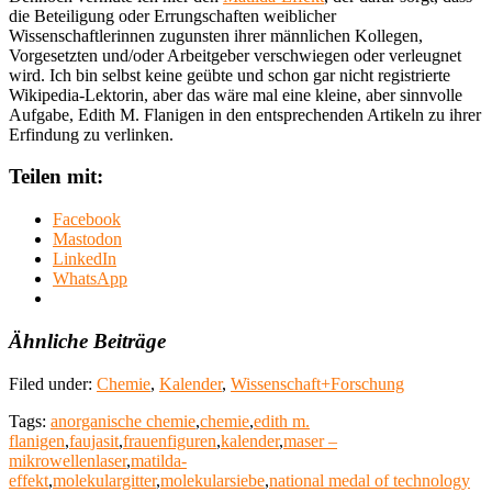
die Beteiligung oder Errungschaften weiblicher
Wissenschaftlerinnen zugunsten ihrer männlichen Kollegen,
Vorgesetzten und/oder Arbeitgeber verschwiegen oder verleugnet
wird. Ich bin selbst keine geübte und schon gar nicht registrierte
Wikipedia-Lektorin, aber das wäre mal eine kleine, aber sinnvolle
Aufgabe, Edith M. Flanigen in den entsprechenden Artikeln zu ihrer
Erfindung zu verlinken.
Teilen mit:
Facebook
Mastodon
LinkedIn
WhatsApp
Ähnliche Beiträge
Filed under:
Chemie
,
Kalender
,
Wissenschaft+Forschung
Tags:
anorganische chemie
,
chemie
,
edith m.
flanigen
,
faujasit
,
frauenfiguren
,
kalender
,
maser –
mikrowellenlaser
,
matilda-
effekt
,
molekulargitter
,
molekularsiebe
,
national medal of technology