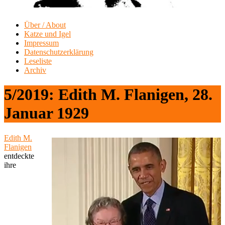
Über / About
Katze und Igel
Impressum
Datenschutzerklärung
Leseliste
Archiv
5/2019: Edith M. Flanigen, 28.
Januar 1929
Edith M.
Flanigen
entdeckte
ihre