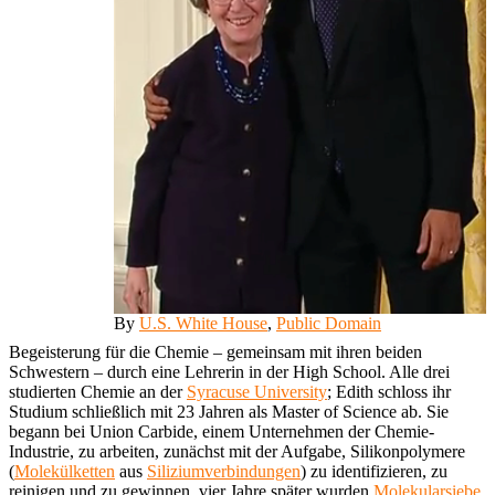
By
U.S. White House
,
Public Domain
Begeisterung für die Chemie – gemeinsam mit ihren beiden
Schwestern – durch eine Lehrerin in der High School. Alle drei
studierten Chemie an der
Syracuse University
; Edith schloss ihr
Studium schließlich mit 23 Jahren als Master of Science ab. Sie
begann bei Union Carbide, einem Unternehmen der Chemie-
Industrie, zu arbeiten, zunächst mit der Aufgabe, Silikonpolymere
(
Molekülketten
aus
Siliziumverbindungen
) zu identifizieren, zu
reinigen und zu gewinnen, vier Jahre später wurden
Molekularsiebe