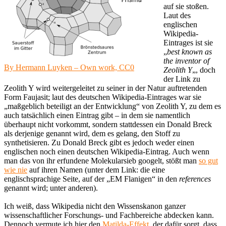
auf sie stoßen.
Laut des
englischen
Wikipedia-
Eintrages ist sie
„
best known as
the inventor of
By Hermann Luyken – Own work, CC0
Zeolith Y
„, doch
der Link zu
Zeolith Y wird weitergeleitet zu seiner in der Natur auftretenden
Form Faujasit; laut des deutschen Wikipedia-Eintrages war sie
„maßgeblich beteiligt an der Entwicklung“ von Zeolith Y, zu dem es
auch tatsächlich einen Eintrag gibt – in dem sie namentlich
überhaupt nicht vorkommt, sondern stattdessen ein Donald Breck
als derjenige genannt wird, dem es gelang, den Stoff zu
synthetisieren. Zu Donald Breck gibt es jedoch weder einen
englischen noch einen deutschen Wikipedia-Eintrag. Auch wenn
man das von ihr erfundene Molekularsieb googelt, stößt man
so gut
wie nie
auf ihren Namen (unter dem Link: die eine
englischsprachige Seite, auf der „EM Flanigen“ in den
references
genannt wird; unter anderen).
Ich weiß, dass Wikipedia nicht den Wissenskanon ganzer
wissenschaftlicher Forschungs- und Fachbereiche abdecken kann.
Dennoch vermute ich hier den
Matilda-Effekt
, der dafür sorgt, dass