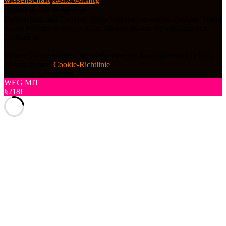
zweiter weltkrieg
Datenschutz und Cookies: Diese Website verwendet Cookies. Wenn
du die Website weiterhin nutzt, stimmst du der Verwendung von
Cookies zu.
Weitere Informationen, beispielsweise zur Kontrolle von Cookies,
findest du hier:
Cookie-Richtlinie
© 2026 frauenfiguren
WEG MIT
§218!