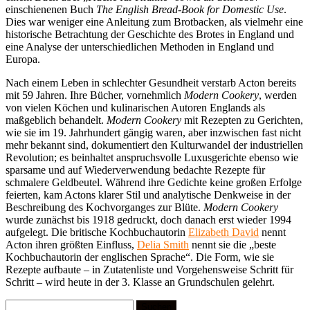
einschienenen Buch
The English Bread-Book for Domestic Use
.
Dies war weniger eine Anleitung zum Brotbacken, als vielmehr eine
historische Betrachtung der Geschichte des Brotes in England und
eine Analyse der unterschiedlichen Methoden in England und
Europa.
Nach einem Leben in schlechter Gesundheit verstarb Acton bereits
mit 59 Jahren. Ihre Bücher, vornehmlich
Modern Cookery
, werden
von vielen Köchen und kulinarischen Autoren Englands als
maßgeblich behandelt.
Modern Cookery
mit Rezepten zu Gerichten,
wie sie im 19. Jahrhundert gängig waren, aber inzwischen fast nicht
mehr bekannt sind, dokumentiert den Kulturwandel der industriellen
Revolution; es beinhaltet anspruchsvolle Luxusgerichte ebenso wie
sparsame und auf Wiederverwendung bedachte Rezepte für
schmalere Geldbeutel. Während ihre Gedichte keine großen Erfolge
feierten, kam Actons klarer Stil und analytische Denkweise in der
Beschreibung des Kochvorganges zur Blüte.
Modern Cookery
wurde zunächst bis 1918 gedruckt, doch danach erst wieder 1994
aufgelegt. Die britische Kochbuchautorin
Elizabeth David
nennt
Acton ihren größten Einfluss,
Delia Smith
nennt sie die „beste
Kochbuchautorin der englischen Sprache“. Die Form, wie sie
Rezepte aufbaute – in Zutatenliste und Vorgehensweise Schritt für
Schritt – wird heute in der 3. Klasse an Grundschulen gelehrt.
Suchen