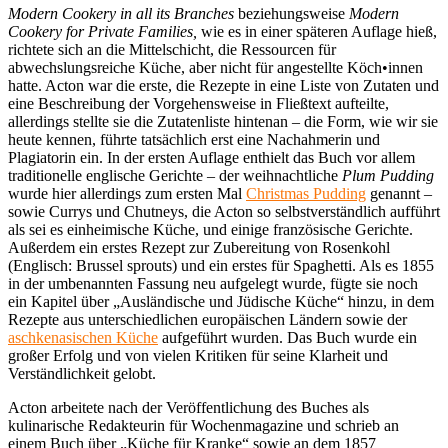
Modern Cookery in all its Branches
beziehungsweise
Modern
Cookery for Private Families,
wie es in einer späteren Auflage hieß,
richtete sich an die Mittelschicht, die Ressourcen für
abwechslungsreiche Küche, aber nicht für angestellte Köch•innen
hatte. Acton war die erste, die Rezepte in eine Liste von Zutaten und
eine Beschreibung der Vorgehensweise in Fließtext aufteilte,
allerdings stellte sie die Zutatenliste hintenan – die Form, wie wir sie
heute kennen, führte tatsächlich erst eine Nachahmerin und
Plagiatorin ein. In der ersten Auflage enthielt das Buch vor allem
traditionelle englische Gerichte – der weihnachtliche
Plum Pudding
wurde hier allerdings zum ersten Mal
Christmas Pudding
genannt –
sowie Currys und Chutneys, die Acton so selbstverständlich aufführt
als sei es einheimische Küche, und einige französische Gerichte.
Außerdem ein erstes Rezept zur Zubereitung von Rosenkohl
(Englisch: Brussel sprouts) und ein erstes für Spaghetti. Als es 1855
in der umbenannten Fassung neu aufgelegt wurde, fügte sie noch
ein Kapitel über „Ausländische und Jüdische Küche“ hinzu, in dem
Rezepte aus unterschiedlichen europäischen Ländern sowie der
aschkenasischen Küche
aufgeführt wurden. Das Buch wurde ein
großer Erfolg und von vielen Kritiken für seine Klarheit und
Verständlichkeit gelobt.
Acton arbeitete nach der Veröffentlichung des Buches als
kulinarische Redakteurin für Wochenmagazine und schrieb an
einem Buch über „Küche für Kranke“ sowie an dem 1857