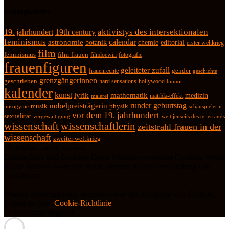
Schlagwörter
19. jahrhundert
19th century
aktivistys des intersektionalen
feminismus
calendar
astronomie
botanik
chemie
editorial
erster weltkrieg
film
feminismus
film-frauen
fotografie
filmloewin
frauenfiguren
geleiteter zufall
frauenrechte
gender
geschichte
grenzgängerinnen
geschrieben
hard sensations
hollywood
humor
kalender
kunst
lyrik
mathematik
medizin
matilda-effekt
malerei
runder geburtstag
nobelpreisträgerin
physik
musik
misogynie
schauspielerin
vor dem 19. jahrhundert
sexualität
vergewaltigung
welt jenseits des tellerrands
wissenschaft
wissenschaftlerin
zeitstrahl frauen in der
wissenschaft
zweiter weltkrieg
Datenschutz und Cookies: Diese Website verwendet Cookies. Wenn
du die Website weiterhin nutzt, stimmst du der Verwendung von
Cookies zu.
Weitere Informationen, beispielsweise zur Kontrolle von Cookies,
findest du hier:
Cookie-Richtlinie
© 2026 frauenfiguren