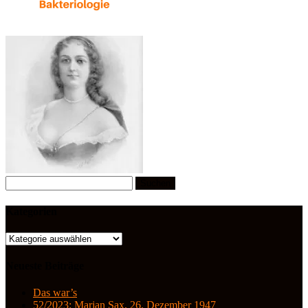
Suchen
nach:
Kategorien
Kategorien
Neueste Beiträge
Das war’s
52/2023: Marjan Sax, 26. Dezember 1947