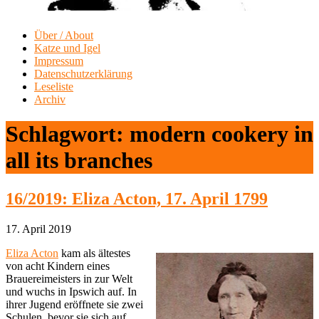
Über / About
Katze und Igel
Impressum
Datenschutzerklärung
Leseliste
Archiv
Schlagwort:
modern cookery in
all its branches
16/2019: Eliza Acton, 17. April 1799
17. April 2019
Eliza Acton
kam als ältestes
von acht Kindern eines
Brauereimeisters in zur Welt
und wuchs in Ipswich auf. In
ihrer Jugend eröffnete sie zwei
Schulen, bevor sie sich auf