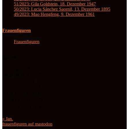
51/2023: Gila Goldstein, 18. Dezember 1947
50/2023: Lucia Sánchez Saornil, 13. Dezember 1895
49/2023: Mao Hengfeng, 9. Dezember 1961
Frauenfiguren
Frauenfiguren
Kalender
August 2026
M
D
M
D
F
S
S
1
2
3
4
5
6
7
8
9
10
11
12
13
14
15
16
17
18
19
20
21
22
23
24
25
26
27
28
29
30
31
« Jan.
frauenfiguren auf mastodon