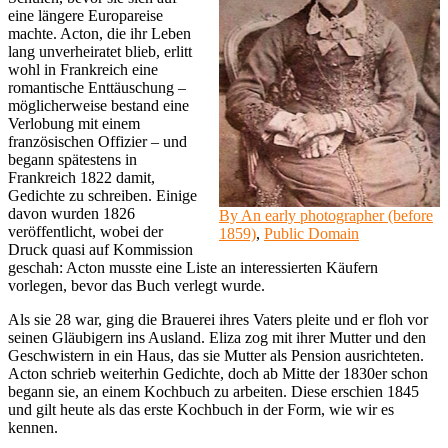
eine längere Europareise
machte. Acton, die ihr Leben
lang unverheiratet blieb, erlitt
wohl in Frankreich eine
romantische Enttäuschung –
möglicherweise bestand eine
Verlobung mit einem
französischen Offizier – und
begann spätestens in
Frankreich 1822 damit,
Gedichte zu schreiben. Einige
davon wurden 1826
By An early photographer (before
veröffentlicht, wobei der
1859)
,
Public Domain
Druck quasi auf Kommission
geschah: Acton musste eine Liste an interessierten Käufern
vorlegen, bevor das Buch verlegt wurde.
Als sie 28 war, ging die Brauerei ihres Vaters pleite und er floh vor
seinen Gläubigern ins Ausland. Eliza zog mit ihrer Mutter und den
Geschwistern in ein Haus, das sie Mutter als Pension ausrichteten.
Acton schrieb weiterhin Gedichte, doch ab Mitte der 1830er schon
begann sie, an einem Kochbuch zu arbeiten. Diese erschien 1845
und gilt heute als das erste Kochbuch in der Form, wie wir es
kennen.