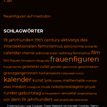
« Jan.
frauenfiguren auf mastodon
SCHLAGWÖRTER
19. jahrhundert
19th century
aktivistys des
intersektionalen feminismus
astronomie
botanik
film
calendar
chemie
editorial
feminismus
erster weltkrieg
frauenfiguren
film-frauen
filmloewin
fotografie
geleiteter zufall
geschrieben
gender
frauenrechte
geschichte
grenzgängerinnen
hard sensations
hollywood
humor
kalender
kunst
lyrik
mathematik
malerei
matilda-
medizin
nobelpreisträgerin
physik
musik
effekt
misogynie
runder geburtstag
sexualität
schauspielerin
vergewaltigung
vor dem 19. jahrhundert
welt jenseits des tellerrands
wissenschaft
wissenschaftlerin
zeitstrahl
Datenschutz und Cookies: Diese Website verwendet Cookies. Wenn