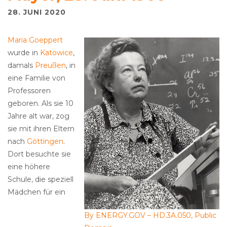
28. JUNI 2020
Maria Goeppert
wurde in
Katowice
,
damals
Preußen
, in
eine Familie von
Professoren
geboren. Als sie 10
Jahre alt war, zog
sie mit ihren Eltern
nach
Göttingen
.
Dort besuchte sie
eine höhere
Schule, die speziell
Mädchen für ein
By ENERGY.GOV – HD.3A.050, Public