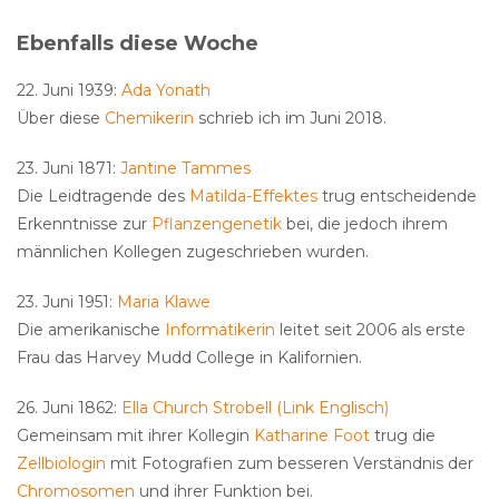
Ebenfalls diese Woche
22. Juni 1939:
Ada Yonath
Über diese
Chemikerin
schrieb ich im Juni 2018.
23. Juni 1871:
Jantine Tammes
Die Leidtragende des
Matilda-Effektes
trug entscheidende
Erkenntnisse zur
Pflanzengenetik
bei, die jedoch ihrem
männlichen Kollegen zugeschrieben wurden.
23. Juni 1951:
Maria Klawe
Die amerikanische
Informatikerin
leitet seit 2006 als erste
Frau das Harvey Mudd College in Kalifornien.
26. Juni 1862:
Ella Church Strobell (Link Englisch)
Gemeinsam mit ihrer Kollegin
Katharine Foot
trug die
Zellbiologin
mit Fotografien zum besseren Verständnis der
Chromosomen
und ihrer Funktion bei.