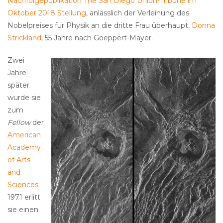
Nachfolgepublikation The San Diego Union-Tribune im
Oktober 2018 Stellung
, anlässlich der Verleihung des
Nobelpreises für Physik an die dritte Frau überhaupt,
Donna
Strickland
, 55 Jahre nach Goeppert-Mayer.
Zwei
Jahre
später
wurde sie
zum
Fellow
der
American
Academy
of Arts
and
Sciences
.
1971 erlitt
sie einen