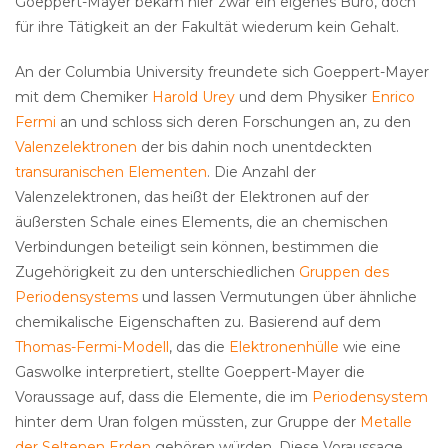
Goeppert-Mayer bekam hier zwar ein eigenes Büro, doch
für ihre Tätigkeit an der Fakultät wiederum kein Gehalt.
An der Columbia University freundete sich Goeppert-Mayer
mit dem Chemiker
Harold Urey
und dem Physiker
Enrico
Fermi
an und schloss sich deren Forschungen an, zu den
Valenzelektronen
der bis dahin noch unentdeckten
transuranischen Elementen
. Die Anzahl der
Valenzelektronen, das heißt der Elektronen auf der
äußersten Schale eines Elements, die an chemischen
Verbindungen beteiligt sein können, bestimmen die
Zugehörigkeit zu den unterschiedlichen
Gruppen des
Periodensystems
und lassen Vermutungen über ähnliche
chemikalische Eigenschaften zu. Basierend auf dem
Thomas-Fermi-Modell
, das die
Elektronenhülle
wie eine
Gaswolke interpretiert, stellte Goeppert-Mayer die
Voraussage auf, dass die Elemente, die im
Periodensystem
hinter dem Uran folgen müssten, zur Gruppe der
Metalle
der Seltenen Erden
gehören würden. Diese Voraussage