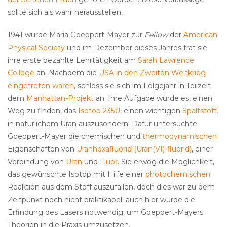
sollte sich als wahr herausstellen.
1941 wurde Maria Goeppert-Mayer zur
Fellow
der
American
Physical Society
und im Dezember dieses Jahres trat sie
ihre erste bezahlte Lehrtätigkeit am
Sarah Lawrence
College
an. Nachdem die
USA in den Zweiten Weltkrieg
eingetreten waren
, schloss sie sich im Folgejahr in Teilzeit
dem
Manhattan-Projekt
an. Ihre Aufgabe wurde es, einen
Weg zu finden, das
Isotop
235U
, einen wichtigen
Spaltstoff
,
in natürlichem Uran auszusondern. Dafür untersuchte
Goeppert-Mayer die chemischen und
thermodynamischen
Eigenschaften von
Uranhexafluorid (Uran(VI)-fluorid)
, einer
Verbindung von
Uran
und
Fluor
. Sie erwog die Möglichkeit,
das gewünschte Isotop mit Hilfe einer
photochemischen
Reaktion aus dem Stoff auszufällen, doch dies war zu dem
Zeitpunkt noch nicht praktikabel; auch hier wurde die
Erfindung des Lasers notwendig, um Goeppert-Mayers
Theorien in die Praxis umzusetzen.