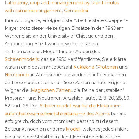
Laboratory, crop and rearrangement by User:Limulus
with some rearrangement
,
Gemeinfrei
Ihre wichtigeste, erfolgreichste Arbeit leistete Goeppert-
Mayer trotz dieser vielseitigen Einsätze in den 1940ern.
Während sie an der University of Chicago und dem
Argonne angestellt war, entwickelte sie ein
mathematisches Modell für den Aufbau des
Schalenmodells
, das sie 1950 veröffentlichte. Sie erklärte,
warum eine bestimmte Anzahl
Nukleone
(
Protonen
und
Neutronen
) in Atomkernen besonders häufig vorkamen
und besonders stabil sind. Diese Zahlen nannte Eugene
Wigner die ‚
Magischen Zahlen
‚, die Reihe der „stabilen“
Protonen- und Neutronen-Anzahlen lautet 2, 8, 20, 28, 50,
82 und 126. Das
Schalenmodell war für die Elektronen-
aufenthaltswahrscheinlichkeitsräume des Atoms
bereits
erfolgreich, doch vom Atomkern bestand zu diesem
Zeitpunkt noch ein anderes
Modell
, welches jedoch nicht
die Inseln der Stabilität in den Elementen erklärte. Im