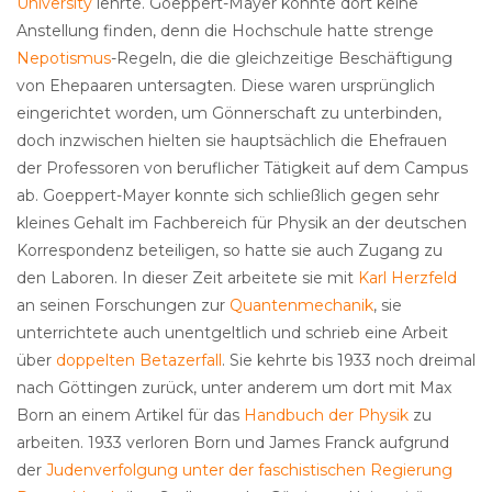
University
lehrte. Goeppert-Mayer konnte dort keine
Anstellung finden, denn die Hochschule hatte strenge
Nepotismus
-Regeln, die die gleichzeitige Beschäftigung
von Ehepaaren untersagten. Diese waren ursprünglich
eingerichtet worden, um Gönnerschaft zu unterbinden,
doch inzwischen hielten sie hauptsächlich die Ehefrauen
der Professoren von beruflicher Tätigkeit auf dem Campus
ab. Goeppert-Mayer konnte sich schließlich gegen sehr
kleines Gehalt im Fachbereich für Physik an der deutschen
Korrespondenz beteiligen, so hatte sie auch Zugang zu
den Laboren. In dieser Zeit arbeitete sie mit
Karl Herzfeld
an seinen Forschungen zur
Quantenmechanik
, sie
unterrichtete auch unentgeltlich und schrieb eine Arbeit
über
doppelten Betazerfall
. Sie kehrte bis 1933 noch dreimal
nach Göttingen zurück, unter anderem um dort mit Max
Born an einem Artikel für das
Handbuch der Physik
zu
arbeiten. 1933 verloren Born und James Franck aufgrund
der
Judenverfolgung unter der faschistischen Regierung