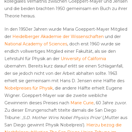
kollegiales Verhältnis zwischen Goeppert-Mayer und Jensen
und die beiden brachten 1950 gemeinsam ein Buch zu ihrer
Theorie heraus.
In den 1950er Jahren wurde Maria Goeppert-Mayer Mitglied
der
Heidelberger Akademie der Wissenschaften
und der
National Academy of Sciences
, doch erst 1960 wurde sie
endlich vollwertiges Mitglied einer Fakultät, als sie den
Lehrstuhl für Physik an der
University of California
übernahm. Bereits kurz darauf erlitt sie einen Schlaganfall,
der sie jedoch nicht von der Arbeit abhalten sollte. 1963
erhielt sie gemeinsam mit Hans D. Jensen eine Hälfte des
Nobelpreises für Physik
, die andere Hälfte erhielt Eugene
Wigner. Goeppert-Mayer war die zweite weibliche
Gewinnerin dieses Preises nach
Marie Curie
, 60 Jahre zuvor.
Zu dieser Errungenschaft titelte damals die San Diego
Tribune:
‚S.D. Mother Wins Nobel Physics Prize‘
(‚Mutter aus
San Diego gewinnt Physik Nobelpreis‘).
Hierzu bezog die