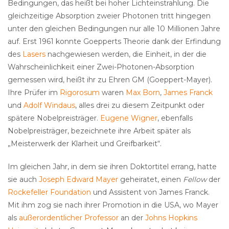
Bedingungen, das heißt bei hoher Lichteinstrahlung. Die
gleichzeitige Absorption zweier Photonen tritt hingegen
unter den gleichen Bedingungen nur alle 10 Millionen Jahre
auf. Erst 1961 konnte Goepperts Theorie dank der Erfindung
des
Lasers
nachgewiesen werden, die Einheit, in der die
Wahrscheinlichkeit einer Zwei-Photonen-Absorption
gemessen wird, heißt ihr zu Ehren GM (Goeppert-Mayer).
Ihre Prüfer im
Rigorosum
waren
Max Born
,
James Franck
und
Adolf Windaus
, alles drei zu diesem Zeitpunkt oder
spätere Nobelpreisträger.
Eugene Wigner
, ebenfalls
Nobelpreisträger, bezeichnete ihre Arbeit später als
„Meisterwerk der Klarheit und Greifbarkeit“.
Im gleichen Jahr, in dem sie ihren Doktortitel errang, hatte
sie auch
Joseph Edward Mayer
geheiratet, einen
Fellow
der
Rockefeller Foundation
und Assistent von James Franck.
Mit ihm zog sie nach ihrer Promotion in die USA, wo Mayer
als
außerordentlicher Professor
an der
Johns Hopkins