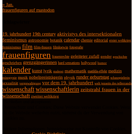
« Jan.
frauenfiguren auf mastodon
Schlagwörter
19. jahrhundert
19th century
aktivistys des intersektionalen
feminismus
calendar
astronomie
botanik
chemie
editorial
erster weltkrieg
film
feminismus
film-frauen
fotografie
filmloewin
frauenfiguren
geleiteter zufall
frauenrechte
gender
geschichte
grenzgängerinnen
geschrieben
hard sensations
hollywood
humor
kalender
kunst
lyrik
mathematik
medizin
matilda-effekt
malerei
runder geburtstag
nobelpreisträgerin
physik
musik
misogynie
schauspielerin
vor dem 19. jahrhundert
sexualität
vergewaltigung
welt jenseits des tellerrands
wissenschaft
wissenschaftlerin
zeitstrahl frauen in der
wissenschaft
zweiter weltkrieg
Datenschutz und Cookies: Diese Website verwendet Cookies. Wenn
du die Website weiterhin nutzt, stimmst du der Verwendung von
Cookies zu.
Weitere Informationen, beispielsweise zur Kontrolle von Cookies,