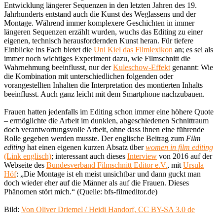
Entwicklung längerer Sequenzen in den letzten Jahren des 19.
Jahrhunderts entstand auch die Kunst des Weglassens und der
Montage. Während immer komplexere Geschichten in immer
längeren Sequenzen erzählt wurden, wuchs das Editing zu einer
eigenen, technisch herausfordernden Kunst heran. Für tiefere
Einblicke ins Fach bietet die
Uni Kiel das Filmlexikon
an; es sei als
immer noch wichtiges Experiment dazu, wie Filmschnitt die
Wahrnehmung beeinflusst, nur der
Kuleschow-Effekt
genannt: Wie
die Kombination mit unterschiedlichen folgenden oder
vorangestellten Inhalten die Interpretation des montierten Inhalts
beeinflusst. Auch ganz leicht mit dem Smartphone nachzubauen.
Frauen hatten jedenfalls im Editing schon immer eine höhere Quote
– ermöglichte die Arbeit im dunklen, abgeschiedenen Schnittraum
doch verantwortungsvolle Arbeit, ohne dass ihnen eine führende
Rolle gegeben werden musste. Der englische Beitrag zum
Film
editing
hat einen eigenen kurzen Absatz über
women in film editing
(Link englisch)
; interessant auch dieses
Interview
von 2016 auf der
Webseite des
Bundesverband Filmschnitt Editor e.V.
, mit
Ursula
Höf
: „Die Montage ist eh meist unsichtbar und dann guckt man
doch wieder eher auf die Männer als auf die Frauen. Dieses
Phänomen stört mich.“ (Quelle: bfs-filmeditor.de)
Bild:
Von Oliver Driemel / Heidi Handorf, CC BY-SA 3.0 de