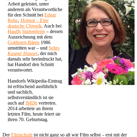
Arbeit geleistet, unter
anderem als Verantwortliche
für den Schnitt bei
Edgar
Reitz
‚
Heimat – Eine
deutsche Chroni
k
. Auch bei
Hauffs
Stammheim
– dessen
Auszeichnung mit dem
Goldenen Bären
1986
umstritten war – und
Sehrs
Kaspar Hauser
, der mich
damals sehr beeindruckt hat,
hat Handorf den Schnitt
verantwortet.
Handorfs Wikipedia-Eintrag
ist erfrischend ausführlich
und sachlich,
selbstverständlich ist sie
auch auf
IMDb
vertreten.
2014 arbeitete an ihrem
letzten Film, heute feiert sie
ihren 70. Geburtstag.
Der
Filmschnitt
ist nicht ganz so alt wie Film selbst – erst mit der