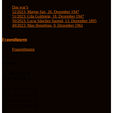
Das war’s
52/2023: Marjan Sax, 26. Dezember 1947
51/2023: Gila Goldstein, 18. Dezember 1947
50/2023: Lucia Sánchez Saornil, 13. Dezember 1895
49/2023: Mao Hengfeng, 9. Dezember 1961
Frauenfiguren
Frauenfiguren
Kalender
August 2026
M
D
M
D
F
S
S
1
2
3
4
5
6
7
8
9
10
11
12
13
14
15
16
17
18
19
20
21
22
23
24
25
26
27
28
29
30
31