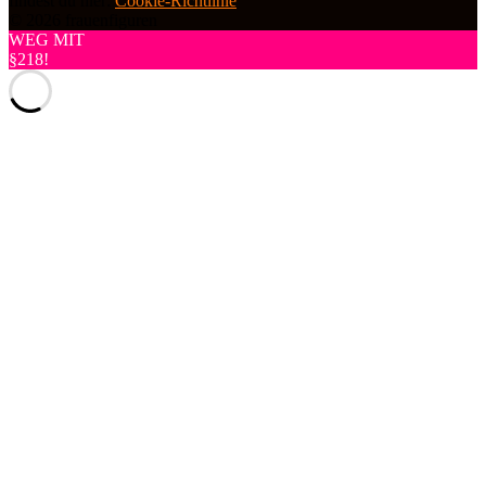
findest du hier:
Cookie-Richtlinie
© 2026 frauenfiguren
WEG MIT
§218!