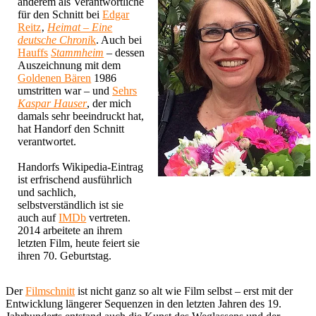
anderem als Verantwortliche
für den Schnitt bei
Edgar
Reitz
‚
Heimat – Eine
deutsche Chroni
k
. Auch bei
Hauffs
Stammheim
– dessen
Auszeichnung mit dem
Goldenen Bären
1986
umstritten war – und
Sehrs
Kaspar Hauser
, der mich
damals sehr beeindruckt hat,
hat Handorf den Schnitt
verantwortet.
Handorfs Wikipedia-Eintrag
ist erfrischend ausführlich
und sachlich,
selbstverständlich ist sie
auch auf
IMDb
vertreten.
2014 arbeitete an ihrem
letzten Film, heute feiert sie
ihren 70. Geburtstag.
Der
Filmschnitt
ist nicht ganz so alt wie Film selbst – erst mit der
Entwicklung längerer Sequenzen in den letzten Jahren des 19.