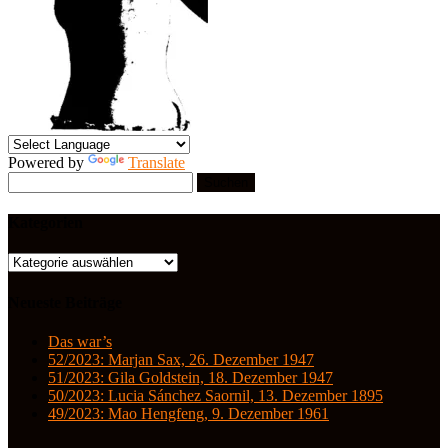
Powered by
Translate
Suchen
nach:
Kategorien
Kategorien
Neueste Beiträge
Das war’s
52/2023: Marjan Sax, 26. Dezember 1947
51/2023: Gila Goldstein, 18. Dezember 1947
50/2023: Lucia Sánchez Saornil, 13. Dezember 1895
49/2023: Mao Hengfeng, 9. Dezember 1961