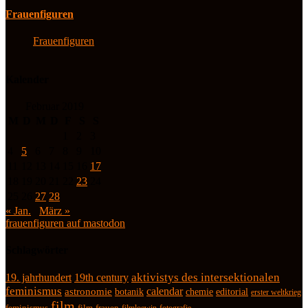
Frauenfiguren
Frauenfiguren
Kalender
Februar 2019
M
D
M
D
F
S
S
1
2
3
4
5
6
7
8
9
10
11
12
13
14
15
16
17
18
19
20
21
22
23
24
25
26
27
28
« Jan.
März »
frauenfiguren auf mastodon
Schlagwörter
19. jahrhundert
19th century
aktivistys des intersektionalen
feminismus
calendar
astronomie
botanik
chemie
editorial
erster weltkrieg
film
feminismus