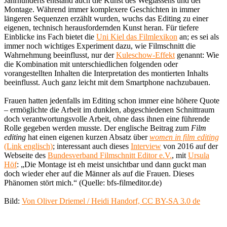
Jahrhunderts entstand auch die Kunst des Weglassens und der
Montage. Während immer komplexere Geschichten in immer
längeren Sequenzen erzählt wurden, wuchs das Editing zu einer
eigenen, technisch herausfordernden Kunst heran. Für tiefere
Einblicke ins Fach bietet die
Uni Kiel das Filmlexikon
an; es sei als
immer noch wichtiges Experiment dazu, wie Filmschnitt die
Wahrnehmung beeinflusst, nur der
Kuleschow-Effekt
genannt: Wie
die Kombination mit unterschiedlichen folgenden oder
vorangestellten Inhalten die Interpretation des montierten Inhalts
beeinflusst. Auch ganz leicht mit dem Smartphone nachzubauen.
Frauen hatten jedenfalls im Editing schon immer eine höhere Quote
– ermöglichte die Arbeit im dunklen, abgeschiedenen Schnittraum
doch verantwortungsvolle Arbeit, ohne dass ihnen eine führende
Rolle gegeben werden musste. Der englische Beitrag zum
Film
editing
hat einen eigenen kurzen Absatz über
women in film editing
(Link englisch)
; interessant auch dieses
Interview
von 2016 auf der
Webseite des
Bundesverband Filmschnitt Editor e.V.
, mit
Ursula
Höf
: „Die Montage ist eh meist unsichtbar und dann guckt man
doch wieder eher auf die Männer als auf die Frauen. Dieses
Phänomen stört mich.“ (Quelle: bfs-filmeditor.de)
Bild:
Von Oliver Driemel / Heidi Handorf, CC BY-SA 3.0 de