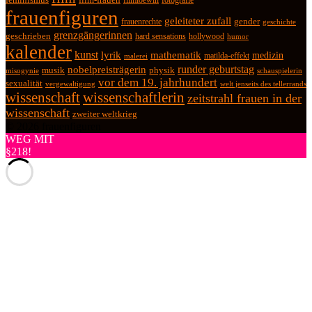
film-frauen
fotografie
filmloewin
frauenfiguren
geleiteter zufall
frauenrechte
gender
geschichte
grenzgängerinnen
geschrieben
hard sensations
hollywood
humor
kalender
kunst
lyrik
mathematik
medizin
matilda-effekt
malerei
runder geburtstag
nobelpreisträgerin
physik
musik
misogynie
schauspielerin
vor dem 19. jahrhundert
sexualität
vergewaltigung
welt jenseits des tellerrands
wissenschaft
wissenschaftlerin
zeitstrahl frauen in der
wissenschaft
zweiter weltkrieg
© 2026 frauenfiguren
WEG MIT
§218!