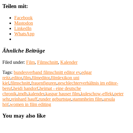
Teilen mit:
Facebook
Mastodon
LinkedIn
WhatsApp
Ähnliche Beiträge
Filed under:
Film
,
Filmschnitt
,
Kalender
Tags:
bundesverband filmschnitt editor ev
,
edgar
reitz
,
editor
,
film
,
filmeditor
,
filmlexikon uni
kiel
,
filmschnitt
,
frauenfiguren
,
geschlechterverhältnis im editor-
beruf
,
heidi handorf
,
heimat - eine deutsche
chronik
,
imdb
,
kalender
,
kaspar hauser film
,
kuleschow-effekt
,
peter
sehr
,
reinhard hauff
,
runder geburtstag
,
stammheim film
,
ursula
höf
,
women in film editing
You may also like