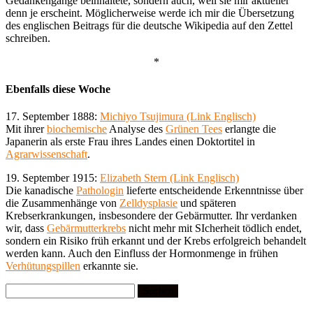
Gedankengänge beinhaltete, sondern auch, weil sie mir aktueller
denn je erscheint. Möglicherweise werde ich mir die Übersetzung
des englischen Beitrags für die deutsche Wikipedia auf den Zettel
schreiben.
*
Ebenfalls diese Woche
17. September 1888:
Michiyo Tsujimura (Link Englisch)
Mit ihrer
biochemische
Analyse des
Grünen Tees
erlangte die
Japanerin als erste Frau ihres Landes einen Doktortitel in
Agrarwissenschaft
.
19. September 1915:
Elizabeth Stern (Link Englisch)
Die kanadische
Pathologin
lieferte entscheidende Erkenntnisse über
die Zusammenhänge von
Zelldysplasie
und späteren
Krebserkrankungen, insbesondere der Gebärmutter. Ihr verdanken
wir, dass
Gebärmutterkrebs
nicht mehr mit SIcherheit tödlich endet,
sondern ein Risiko früh erkannt und der Krebs erfolgreich behandelt
werden kann. Auch den Einfluss der Hormonmenge in frühen
Verhütungspillen
erkannte sie.
Suchen
nach: