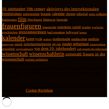
19. jahrhundert
19th century
aktivistys des intersektionalen
feminismus
calendar
astronomie
botanik
chemie
editorial
erster weltkrieg
film
feminismus
film-frauen
fotografie
filmloewin
frauenfiguren
geleiteter zufall
frauenrechte
gender
geschichte
grenzgängerinnen
geschrieben
hard sensations
hollywood
humor
kalender
kunst
lyrik
mathematik
medizin
matilda-effekt
malerei
runder geburtstag
nobelpreisträgerin
physik
musik
misogynie
schauspielerin
vor dem 19. jahrhundert
sexualität
vergewaltigung
welt jenseits des tellerrands
wissenschaft
wissenschaftlerin
zeitstrahl frauen in der
wissenschaft
zweiter weltkrieg
Datenschutz und Cookies: Diese Website verwendet Cookies. Wenn
du die Website weiterhin nutzt, stimmst du der Verwendung von
Cookies zu.
Weitere Informationen, beispielsweise zur Kontrolle von Cookies,
findest du hier:
Cookie-Richtlinie
© 2026 frauenfiguren