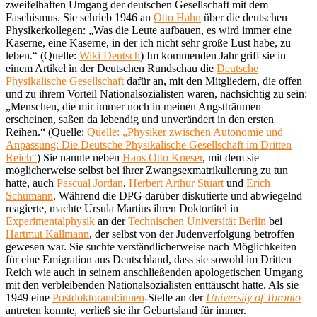
zweifelhaften Umgang der deutschen Gesellschaft mit dem
Faschismus. Sie schrieb 1946 an
Otto Hahn
über die deutschen
Physikerkollegen: „Was die Leute aufbauen, es wird immer eine
Kaserne, eine Kaserne, in der ich nicht sehr große Lust habe, zu
leben.“ (Quelle:
Wiki Deutsch
) Im kommenden Jahr griff sie in
einem Artikel in der Deutschen Rundschau die
Deutsche
Physikalische Gesellschaft
dafür an, mit den Mitgliedern, die offen
und zu ihrem Vorteil Nationalsozialisten waren, nachsichtig zu sein:
„Menschen, die mir immer noch in meinen Angstträumen
erscheinen, saßen da lebendig und unverändert in den ersten
Reihen.“ (Quelle:
Quelle: „Physiker zwischen Autonomie und
Anpassung: Die Deutsche Physikalische Gesellschaft im Dritten
Reich“
) Sie nannte neben
Hans Otto Kneser
, mit dem sie
möglicherweise selbst bei ihrer Zwangsexmatrikulierung zu tun
hatte, auch
Pascual Jordan
,
Herbert Arthur Stuart
und
Erich
Schumann
. Während die DPG darüber diskutierte und abwiegelnd
reagierte, machte Ursula Martius ihren Doktortitel in
Experimentalphysik
an der
Technischen Universität Berlin
bei
Hartmut Kallmann
, der selbst von der Judenverfolgung betroffen
gewesen war. Sie suchte verständlicherweise nach Möglichkeiten
für eine Emigration aus Deutschland, dass sie sowohl im Dritten
Reich wie auch in seinem anschließenden apologetischen Umgang
mit den verbleibenden Nationalsozialisten enttäuscht hatte. Als sie
1949 eine
Postdoktorand:innen
-Stelle an der
University of Toronto
antreten konnte, verließ sie ihr Geburtsland für immer.