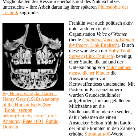
Möglichkeiten des Ressourcenerhalts und des Naturschutzes
untersuchte – ihre Arbeit daran lag ihrer späteren
Philosophie der
Technik
zugrunde.
Franklin war auch politisch aktiv,
unter anderem in der
Organistation
Voice of Women
(heute
Canadian Voice of Women
for Peace,
Link Englisch
). Durch
diese war sie an der
Baby Tooth
Survey (Link Englisch)
beteiligt,
einer Studie, die anhand der
Untersuchung von
Milchzähnen
menschlicher Kinder
die
Auswirkungen von
Kernwaffenttests untersuchte. Mit
Postern in Klassenzimmern
By Henry Vandyke Carter –
wurden Grundschulkinder
Henry Gray (1918) Anatomy
aufgefordert, ihre ausgefallenen
of the Human Body (See
Milchzähne an die
„Book“ section
Studienausführenden zu senden,
below)Bartleby.com: Gray’s
dafür bekamen sie einen
Anatomy, Plate 1001, Public
Anstecker. Schon früh im Laufe
Domain
der Studie konnten in den Zähnen
erhöhte
Strontium-90
-Werte