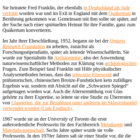
Sie heiratete Fred Franklin, der ebenfalls
in Deutschland als Jude
verfolgt
worden war und im Exil in England mit dem
Quäkertum
in
Berührung gekommen war. Gemeinsam mit ihm sollte sie später, auf
der Suche nach einer spirituellen Heimat für ihre Familie, ganz zum
Quäkertum konvertieren.
Im Jahr ihrer Eheschließung, 1952, begann sie bei der
Ontario
Research Foundation
zu arbeiten, zunächst als
Forschungsstipendiatin, später als leitende Wissenschaftlerin. Sie
wurde zur Spezialistin für
Archäometrie
, also der Anwendung
naturwissenschaftlicher Methoden zur Klärung von
archäologischen
Fragen. Zum Beispiel fand Franklin mit Hilfe physikalischer
Analysemethoden heraus, dass das
schwarze Eisenoxid
auf
prähistorischen, chinesischen Bronze-Fundstücken kein zufälliges
Ergebnis war, sondern mit Absicht auf die „Schwarzen Spiegel“
aufgetragen worden war. Auch die Altersermittlung von Glas
gehörte zu ihrer Expertise, so leitete sie eine Studie zu Überresten
von
Glasperlen, die zur Bezahlung unter anderem im Sklavenhandel
verwendet wurden (Link Englisch)
.
1967 wurde sie an der
University of Toronto
die erste
außerordentliche Professorin für den Fachbereich
Metallurgie
und
Materialwissenschaft
. Sechs Jahre später wurde sie volle
Professorin. In den 1970er Jahren saß sie einer Studie vor, die die