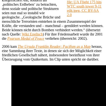
kriegerischen Akt, sondern als
file: UA Flight 175 hits
‚politisches Erdbeben‘ zu betrachten,
WTC south tower 9-11
denn soziale und politische Strukturen
edit.jpeg, CC BY-SA
seien nun mal so instabil wie
2.0
geologische. „Geologische Brüche und
menschliche Terroristen entstehen in einem Zusammenspiel der
Kräfte, die verstanden und – manchmal – gemildert werden können.
Beide können nicht durch Bomben verhindert werden.“ (übersetzt
nach Quelle:
Wiki Englisch
) Für ihre Friedensarbeit wurde ihr 2001
die
Pearson Medal of Peace
verliehen (überreicht: 2002).
2006 kam
The Ursula Franklin Reader: Pacifism as a Map
heraus,
eine Sammlung ihrer Texte, in denen sie sich der Möglichkeit einer
friedlichen Gesellschaft nähert, insbesondere beeinflusst von ihrer
Überzeugung vom Quäkertum. Im Clip unten spricht sie darüber.