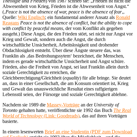
Theoligie und Frieden
) von 1987 schrieb sie: „Frieden ist nicht die
Abwesenheit von Krieg, Frieden ist die Abwesenheit von Angst.“
(‚
Peace is not the absence of war, peace is the absence of fear
‚,
Quelle:
Wiki Englisch
; ein fundamental anderer Ansatz als
Ronald
Reagans
Peace is not the absence of conflict, but the ability to cope
with conflict by peaceful means
, der vom Konflikt als gegeben
ausgeht.) Diese Angst, die den Frieden stört, sei nicht nur Angst vor
Krieg und Gewalt, sondern auch die Angst, die durch
wirtschaftliche Unsicherheit, Arbeitslosigkeit und drohender
Obdachlosigkeit entsteht. Über diese Ängste steuere das, was
Franklin als ‚das Bedrohungssytem‘ bezeichnet, die Menschen,
indem es gerade wirtschaftliche Unsicherheit und Angst schüre.
Frieden, also die Freiheit von Angst, sei laut Franklin allein durch
soziale Gerechtigkeit zu erreichen, die
Gleichberechtigung/Gleichheit (
equality
) für alle bringe. Sie deutet
an, dass in einer Gesellschaft, die am Konsum orientiert ist, Krieg
und Gewalt das unausweichliche Resultat eines raffgierigen
Lebensstil seien, der Fürsorge und soziale Gerechtigkeit ablehne.
Nachdem sie 1989 die
Massey-Vorträge
an der
University of
Toronto
gehalten hatte, veröffentlichte sie 1992 das Buch
The Real
World of Technology
(Link: Goodreads)
, das auf ihren Vorträgen
basierte.
In einem lesenwerten
Brief an eine Studentin (PDF zum Download