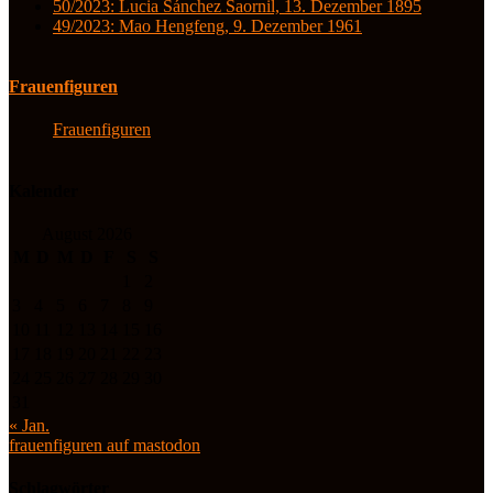
50/2023: Lucia Sánchez Saornil, 13. Dezember 1895
49/2023: Mao Hengfeng, 9. Dezember 1961
Frauenfiguren
Frauenfiguren
Kalender
August 2026
M
D
M
D
F
S
S
1
2
3
4
5
6
7
8
9
10
11
12
13
14
15
16
17
18
19
20
21
22
23
24
25
26
27
28
29
30
31
« Jan.
frauenfiguren auf mastodon
Schlagwörter