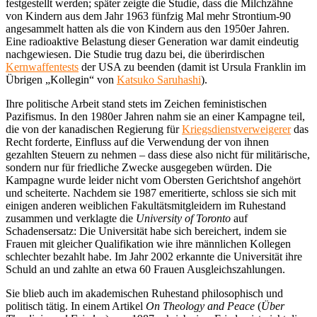
festgestellt werden; später zeigte die Studie, dass die Milchzähne
von Kindern aus dem Jahr 1963 fünfzig Mal mehr Strontium-90
angesammelt hatten als die von Kindern aus den 1950er Jahren.
Eine radioaktive Belastung dieser Generation war damit eindeutig
nachgewiesen. Die Studie trug dazu bei, die überirdischen
Kernwaffentests
der USA zu beenden (damit ist Ursula Franklin im
Übrigen „Kollegin“ von
Katsuko Saruhashi
).
Ihre politische Arbeit stand stets im Zeichen feministischen
Pazifismus. In den 1980er Jahren nahm sie an einer Kampagne teil,
die von der kanadischen Regierung für
Kriegsdienstverweigerer
das
Recht forderte, Einfluss auf die Verwendung der von ihnen
gezahlten Steuern zu nehmen – dass diese also nicht für militärische,
sondern nur für friedliche Zwecke ausgegeben würden. Die
Kampagne wurde leider nicht vom Obersten Gerichtshof angehört
und scheiterte. Nachdem sie 1987 emeritierte, schloss sie sich mit
einigen anderen weiblichen Fakultätsmitgleidern im Ruhestand
zusammen und verklagte die
University of Toronto
auf
Schadensersatz: Die Universität habe sich bereichert, indem sie
Frauen mit gleicher Qualifikation wie ihre männlichen Kollegen
schlechter bezahlt habe. Im Jahr 2002 erkannte die Universität ihre
Schuld an und zahlte an etwa 60 Frauen Ausgleichszahlungen.
Sie blieb auch im akademischen Ruhestand philosophisch und
politisch tätig. In einem Artikel
On Theology and Peace
(
Über