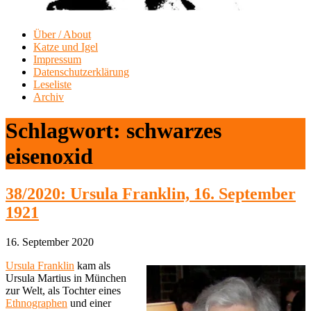
Über / About
Katze und Igel
Impressum
Datenschutzerklärung
Leseliste
Archiv
Schlagwort:
schwarzes
eisenoxid
38/2020: Ursula Franklin, 16. September
1921
16. September 2020
Ursula Franklin
kam als
Ursula Martius in München
zur Welt, als Tochter eines
Ethnographen
und einer