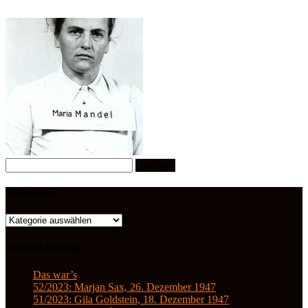
Suchen
nach:
Kategorien
Kategorien
Neueste Beiträge
Das war’s
52/2023: Marjan Sax, 26. Dezember 1947
51/2023: Gila Goldstein, 18. Dezember 1947