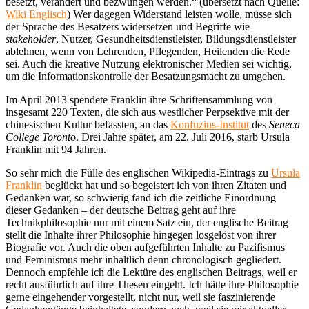
besetzt, verändert und bezwungen werden.“ (übersetzt nach Quelle:
Wiki Englisch
) Wer dagegen Widerstand leisten wolle, müsse sich
der Sprache des Besatzers widersetzen und Begriffe wie
stakeholder
, Nutzer, Gesundheitsdienstleister, Bildungsdienstleister
ablehnen, wenn von Lehrenden, Pflegenden, Heilenden die Rede
sei. Auch die kreative Nutzung elektronischer Medien sei wichtig,
um die Informationskontrolle der Besatzungsmacht zu umgehen.
Im April 2013 spendete Franklin ihre Schriftensammlung von
insgesamt 220 Texten, die sich aus westlicher Perpsektive mit der
chinesischen Kultur befassten, an das
Konfuzius-Institut
des
Seneca
College Toronto
. Drei Jahre später, am 22. Juli 2016, starb Ursula
Franklin mit 94 Jahren.
So sehr mich die Fülle des englischen Wikipedia-Eintrags zu
Ursula
Franklin
beglückt hat und so begeistert ich von ihren Zitaten und
Gedanken war, so schwierig fand ich die zeitliche Einordnung
dieser Gedanken – der deutsche Beitrag geht auf ihre
Technikphilosophie nur mit einem Satz ein, der englische Beitrag
stellt die Inhalte ihrer Philosophie hingegen losgelöst von ihrer
Biografie vor. Auch die oben aufgeführten Inhalte zu Pazifismus
und Feminismus mehr inhaltlich denn chronologisch gegliedert.
Dennoch empfehle ich die Lektüre des englischen Beitrags, weil er
recht ausführlich auf ihre Thesen eingeht. Ich hätte ihre Philosophie
gerne eingehender vorgestellt, nicht nur, weil sie faszinierende