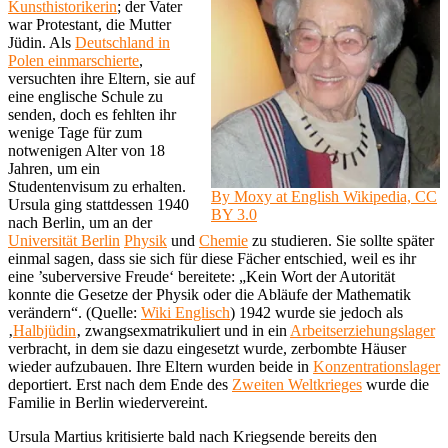
Kunsthistorikerin
; der Vater
war Protestant, die Mutter
Jüdin. Als
Deutschland in
Polen einmarschierte
,
versuchten ihre Eltern, sie auf
eine englische Schule zu
senden, doch es fehlten ihr
wenige Tage für zum
notwenigen Alter von 18
Jahren, um ein
Studentenvisum zu erhalten.
By Moxy at English Wikipedia, CC
Ursula ging stattdessen 1940
BY 3.0
nach Berlin, um an der
Universität Berlin
Physik
und
Chemie
zu studieren. Sie sollte später
einmal sagen, dass sie sich für diese Fächer entschied, weil es ihr
eine ’suberversive Freude‘ bereitete: „Kein Wort der Autorität
konnte die Gesetze der Physik oder die Abläufe der Mathematik
verändern“. (Quelle:
Wiki Englisch
) 1942 wurde sie jedoch als
‚
Halbjüdin
‚ zwangsexmatrikuliert und in ein
Arbeitserziehungslager
verbracht, in dem sie dazu eingesetzt wurde, zerbombte Häuser
wieder aufzubauen. Ihre Eltern wurden beide in
Konzentrationslager
deportiert. Erst nach dem Ende des
Zweiten Weltkrieges
wurde die
Familie in Berlin wiedervereint.
Ursula Martius kritisierte bald nach Kriegsende bereits den