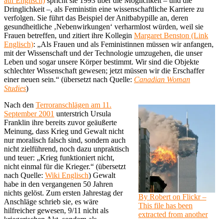
auf Englisch)
spricht sie 1993 über die Möglichkeit – und die
Dringlichkeit –, als Feministin eine wissenschaftliche Karriere zu
verfolgen. Sie führt das Beispiel der Anitbabypille an, deren
gesundheitliche ‚Nebenwirkungen‘ verharmlost würden, weil sie
Frauen betreffen, und zitiert ihre Kollegin
Margaret Benston (Link
Englisch)
: „Als Frauen und als Feministinnen müssen wir anfangen,
mit der Wissenschaft und der Technologie umzugehen, die unser
Leben und sogar unsere Körper bestimmt. Wir sind die Objekte
schlechter Wissenschaft gewesen; jetzt müssen wir die Erschaffer
einer neuen sein.“ (übersetzt nach Quelle:
Canadian Woman
Studies
)
Nach den
Terroranschlägen am 11.
September 2001
unterstrich Ursula
Franklin ihre bereits zuvor geäußerte
Meinung, dass Krieg und Gewalt nicht
nur moralisch falsch sind, sondern auch
nicht zielführend, noch dazu unpraktisch
und teuer: „Krieg funktioniert nicht,
nicht einmal für die Krieger.“ (übersetzt
nach Quelle:
Wiki Englisch
) Gewalt
habe in den vergangenen 50 Jahren
nichts gelöst. Zum ersten Jahrestag der
By Robert on Flickr –
Anschläge schrieb sie, es wäre
This file has been
hilfreicher gewesen, 9/11 nicht als
extracted from another