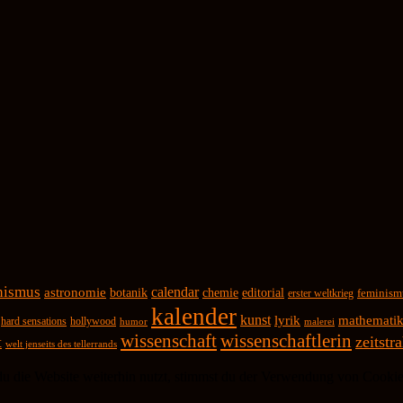
inismus
calendar
astronomie
botanik
chemie
editorial
feminism
erster weltkrieg
kalender
kunst
lyrik
mathemati
hard sensations
hollywood
malerei
humor
wissenschaft
wissenschaftlerin
zeitstr
t
welt jenseits des tellerrands
 die Website weiterhin nutzt, stimmst du der Verwendung von Cookie