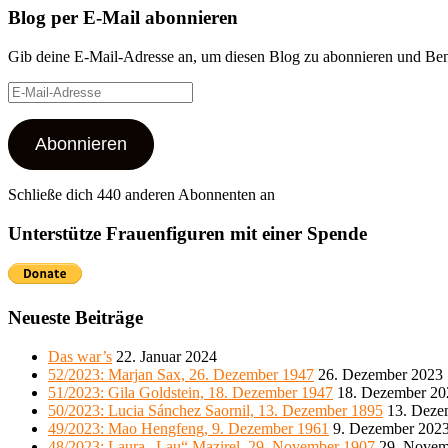
Blog per E-Mail abonnieren
Gib deine E-Mail-Adresse an, um diesen Blog zu abonnieren und Bena
E-
Mail-
Adresse
Abonnieren
Schließe dich 440 anderen Abonnenten an
Unterstütze Frauenfiguren mit einer Spende
Neueste Beiträge
Das war’s
22. Januar 2024
52/2023: Marjan Sax, 26. Dezember 1947
26. Dezember 2023
51/2023: Gila Goldstein, 18. Dezember 1947
18. Dezember 20
50/2023: Lucia Sánchez Saornil, 13. Dezember 1895
13. Deze
49/2023: Mao Hengfeng, 9. Dezember 1961
9. Dezember 202
48/2023: Laura „Lau“ Mazirel, 29. November 1907
29. Novem