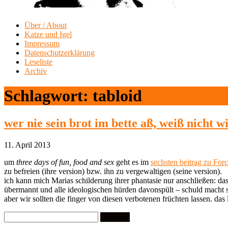
Über / About
Katze und Igel
Impressum
Datenschutzerklärung
Leseliste
Archiv
Schlagwort:
tabloid
wer nie sein brot im bette aß, weiß nicht 
11. April 2013
um
three days of fun, food and sex
geht es im
sechsten beitrag zu For
zu befreien (ihre version) bzw. ihn zu vergewaltigen (seine version).
ich kann mich Marias schilderung ihrer phantasie nur anschließen: da
übermannt und alle ideologischen hürden davonspült – schuld macht 
aber wir sollten die finger von diesen verbotenen früchten lassen. das
Suchen
nach: