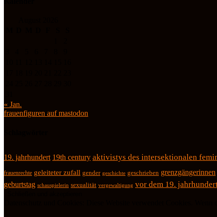
Kalender
August 2026
M
D
M
D
F
S
S
1
2
3
4
5
6
7
8
9
10
11
12
13
14
15
16
17
18
19
20
21
22
23
24
25
26
27
28
29
30
31
« Jan.
frauenfiguren auf mastodon
Schlagwörter
19. jahrhundert
19th century
aktivistys des intersektionalen fem
grenzgängerinnen
geleiteter zufall
geschrieben
frauenrechte
gender
geschichte
vor dem 19. jahrhunder
geburtstag
sexualität
schauspielerin
vergewaltigung
Datenschutz und Cookies: Diese Website verwendet Cookies. Wenn du