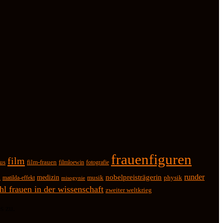
frauenfiguren
film
us
film-frauen
fotografie
filmloewin
runder
k
medizin
nobelpreisträgerin
physik
matilda-effekt
musik
misogynie
ahl frauen in der wissenschaft
zweiter weltkrieg
s zu.