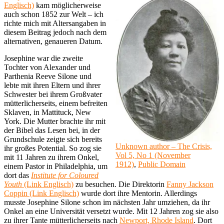
Englisch)
kam möglicherweise
auch schon 1852 zur Welt – ich
richte mich mit Altersangaben in
diesem Beitrag jedoch nach dem
alternativen, genaueren Datum.
Josephine war die zweite
Tochter von Alexander und
Parthenia Reeve Silone und
lebte mit ihren Eltern und ihrer
Schwester bei ihrem Großvater
mütterlicherseits, einem befreiten
Sklaven, in Mattituck, New
York. Die Mutter brachte ihr mit
der Bibel das Lesen bei, in der
Grundschule zeigte sich bereits
Unknown author – The Crisis,
ihr großes Potential. So zog sie
Vol 5, No 1 (November
mit 11 Jahren zu ihrem Onkel,
1912)
,
Public Domain
einem Pastor in Philadelphia, um
dort das
Institute for Coloured
Youth
(Link Englisch)
zu besuchen. Die Direktorin
Fanny Jackson
Coppin (Link Englisch)
wurde dort ihre Mentorin. Allerdings
musste Josephine Silone schon im nächsten Jahr umziehen, da ihr
Onkel an eine Universität versetzt wurde. Mit 12 Jahren zog sie also
zu ihrer Tante mütterlicherseits nach
Newport, Rhode Island
. Dort