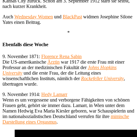
Kansas City zurück. Schon am 3. September 1912 starb sie selbst,
nach kurzer Krankheit.
Auch
Wednesday Women
und
BlackPast
widmen Josephine Silone
Yates einen Beitrag.
*
Ebenfalls diese Woche
9. November 1871:
Florence Rena Sabin
Die US-amerikanische
Ärztin
war 1917 die erste Frau mit einer
Professur an der medizinischen Fakultät der
Johns Hopkins
University
und die erste Frau, der die Leitung eines
wissenschaftlichen Instituts, nämlich der
Rockefeller University
,
übertragen wurde.
9. November 1914:
Hedy Lamarr
Wenn es um vergessene und verborgene Fähigkeiten von schönen
Frauen geht, gehört sie immer dazu. Lamarr, in Wien unter dem
Namen Hedwig Eva Maria Kiesler geboren, war Schauspielerin und
im nationalsozialistischen Deutschland verrufen für ihre
mimische
Darstellung eines Orgasmus
.