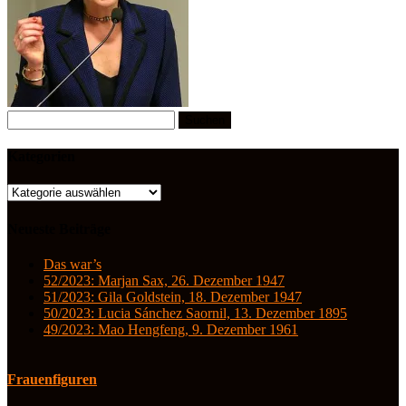
Suchen
nach:
Kategorien
Kategorien
Neueste Beiträge
Das war’s
52/2023: Marjan Sax, 26. Dezember 1947
51/2023: Gila Goldstein, 18. Dezember 1947
50/2023: Lucia Sánchez Saornil, 13. Dezember 1895
49/2023: Mao Hengfeng, 9. Dezember 1961
Frauenfiguren