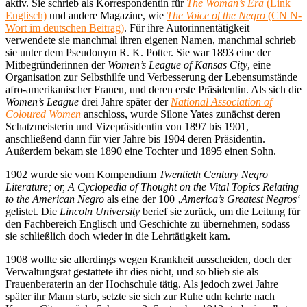
aktiv. Sie schrieb als Korrespondentin für
The Woman’s Era
(Link
Englisch)
und andere Magazine, wie
The Voice of the Negro
(CN N-
Wort im deutschen Beitrag)
. Für ihre Autorinnentätigkeit
verwendete sie manchmal ihren eigenen Namen, manchmal schrieb
sie unter dem Pseudonym R. K. Potter. Sie war 1893 eine der
Mitbegründerinnen der
Women’s League of Kansas City
, eine
Organisation zur Selbsthilfe und Verbesserung der Lebensumstände
afro-amerikanischer Frauen, und deren erste Präsidentin. Als sich die
Women’s League
drei Jahre später der
National Association of
Coloured Women
anschloss, wurde Silone Yates zunächst deren
Schatzmeisterin und Vizepräsidentin von 1897 bis 1901,
anschließend dann für vier Jahre bis 1904 deren Präsidentin.
Außerdem bekam sie 1890 eine Tochter und 1895 einen Sohn.
1902 wurde sie vom Kompendium
Twentieth Century Negro
Literature; or, A Cyclopedia of Thought on the Vital Topics Relating
to the American Negro
als eine der 100 ‚
America’s Greatest Negros‘
gelistet. Die
Lincoln University
berief sie zurück, um die Leitung für
den Fachbereich Englisch und Geschichte zu übernehmen, sodass
sie schließlich doch wieder in die Lehrtätigkeit kam.
1908 wollte sie allerdings wegen Krankheit ausscheiden, doch der
Verwaltungsrat gestattete ihr dies nicht, und so blieb sie als
Frauenberaterin an der Hochschule tätig. Als jedoch zwei Jahre
später ihr Mann starb, setzte sie sich zur Ruhe udn kehrte nach