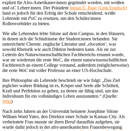
explizit für Afro-Amerikaner:innen gegründet worden, mit weißen
und
oC
Lehrer:innen. Der Präsident
Inman E. Page (Link Englisch)
fand es jedoch für den Erfolg der Schule entscheidend, weiße
Lehrende mit
PoC
zu ersetzen, um den Schüler:innen
Rollenvorbilder zu bieten.
Wie alle Lehrenden lebte Silone auf dem Campus, in den Häusern,
in denen sich die Schlafräume der Student:innen befanden. Sie
unterrichtete Chemie, englische Literatur und ‚
elocution‘
, was
sowohl Rhetorik wie auch Diktion bedeuten kann. Als sie zur
Leiterin des Naturwissenschaftlichen Fachbereichs ernannt wurde,
war sie wiederum die erste
WoC
, die einem naturwissenschaftlichen
Fachbereich an einem College vorstand, außerdem (möglicherweise)
die erste
WoC
mit voller Professur an einer US-Hochschule.
Ihre Philosophie als Lehrende beschrieb sie wie folgt: „Das Ziel
jeglicher wahrer Bildung ist es, Körper und Seele alle Schöheit,
Kraft und Perfektion zu geben, zu denen sie fähig sind, um das
Individuum für ein vollständiges Leben auszustatten.“ (Quelle:
Wiki
)
Nach zehn Jahren an der Universität heiratete Josephine Silone
William Ward Yates, den Direktor einer Schule in Kansas City. Als
verheiratete Frau musste sie ihren Beruf daraufhin aufgeben, sie
wurde dafür jedoch in der afro-amerikanischen Frauenbewegung