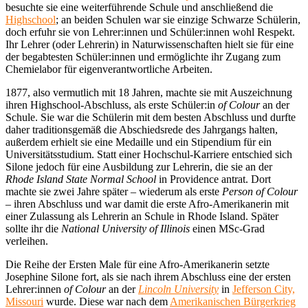
besuchte sie eine weiterführende Schule und anschließend die
Highschool
; an beiden Schulen war sie einzige Schwarze Schülerin,
doch erfuhr sie von Lehrer:innen und Schüler:innen wohl Respekt.
Ihr Lehrer (oder Lehrerin) in Naturwissenschaften hielt sie für eine
der begabtesten Schüler:innen und ermöglichte ihr Zugang zum
Chemielabor für eigenverantwortliche Arbeiten.
1877, also vermutlich mit 18 Jahren, machte sie mit Auszeichnung
ihren Highschool-Abschluss, als erste Schüler:in
of Colour
an der
Schule. Sie war die Schülerin mit dem besten Abschluss und durfte
daher traditionsgemäß die Abschiedsrede des Jahrgangs halten,
außerdem erhielt sie eine Medaille und ein Stipendium für ein
Universitätsstudium. Statt einer Hochschul-Karriere entschied sich
Silone jedoch für eine Ausbildung zur Lehrerin, die sie an der
Rhode Island State Normal School
in Providence antrat. Dort
machte sie zwei Jahre später – wiederum als erste
Person of Colour
– ihren Abschluss und war damit die erste Afro-Amerikanerin mit
einer Zulassung als Lehrerin an Schule in Rhode Island. Später
sollte ihr die
National University of Illinois
einen MSc-Grad
verleihen.
Die Reihe der Ersten Male für eine Afro-Amerikanerin setzte
Josephine Silone fort, als sie nach ihrem Abschluss eine der ersten
Lehrer:innen
of Colour
an der
Lincoln University
in
Jefferson City,
Missouri
wurde. Diese war nach dem
Amerikanischen Bürgerkrieg