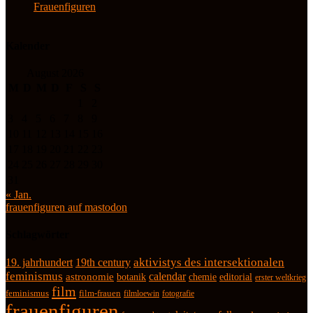
Frauenfiguren
Kalender
August 2026
M
D
M
D
F
S
S
1
2
3
4
5
6
7
8
9
10
11
12
13
14
15
16
17
18
19
20
21
22
23
24
25
26
27
28
29
30
31
« Jan.
frauenfiguren auf mastodon
Schlagwörter
19. jahrhundert
19th century
aktivistys des intersektionalen
feminismus
calendar
astronomie
botanik
chemie
editorial
erster weltkrieg
film
feminismus
film-frauen
fotografie
filmloewin
frauenfiguren