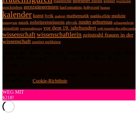
geleiteter zufall
frauenrechte
gender
geschichte
grenzgängerinnen
geschrieben
hard sensations
hollywood
humor
kalender
kunst
lyrik
mathematik
medizin
matilda-effekt
malerei
runder geburtstag
nobelpreisträgerin
physik
musik
misogynie
schauspielerin
vor dem 19. jahrhundert
sexualität
vergewaltigung
welt jenseits des tellerrands
wissenschaft
wissenschaftlerin
zeitstrahl frauen in der
wissenschaft
zweiter weltkrieg
Datenschutz und Cookies: Diese Website verwendet Cookies. Wenn
du die Website weiterhin nutzt, stimmst du der Verwendung von
Cookies zu.
Weitere Informationen, beispielsweise zur Kontrolle von Cookies,
findest du hier:
Cookie-Richtlinie
© 2026 frauenfiguren
WEG MIT
§218!