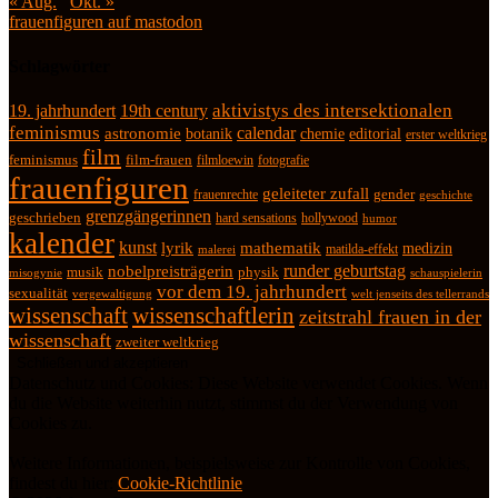
« Aug.
Okt. »
frauenfiguren auf mastodon
Schlagwörter
19. jahrhundert
19th century
aktivistys des intersektionalen
feminismus
calendar
astronomie
botanik
chemie
editorial
erster weltkrieg
film
feminismus
film-frauen
fotografie
filmloewin
frauenfiguren
geleiteter zufall
frauenrechte
gender
geschichte
grenzgängerinnen
geschrieben
hard sensations
hollywood
humor
kalender
kunst
lyrik
mathematik
medizin
matilda-effekt
malerei
runder geburtstag
nobelpreisträgerin
physik
musik
misogynie
schauspielerin
vor dem 19. jahrhundert
sexualität
vergewaltigung
welt jenseits des tellerrands
wissenschaft
wissenschaftlerin
zeitstrahl frauen in der
wissenschaft
zweiter weltkrieg
Datenschutz und Cookies: Diese Website verwendet Cookies. Wenn
du die Website weiterhin nutzt, stimmst du der Verwendung von
Cookies zu.
Weitere Informationen, beispielsweise zur Kontrolle von Cookies,
findest du hier:
Cookie-Richtlinie