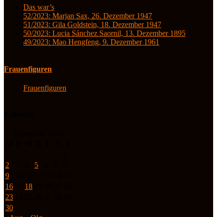
Das war’s
52/2023: Marjan Sax, 26. Dezember 1947
51/2023: Gila Goldstein, 18. Dezember 1947
50/2023: Lucia Sánchez Saornil, 13. Dezember 1895
49/2023: Mao Hengfeng, 9. Dezember 1961
Frauenfiguren
Frauenfiguren
Kalender
September 2013
M
D
M
D
F
S
S
1
2
3
4
5
6
7
8
9
10
11
12
13
14
15
16
17
18
19
20
21
22
23
24
25
26
27
28
29
30