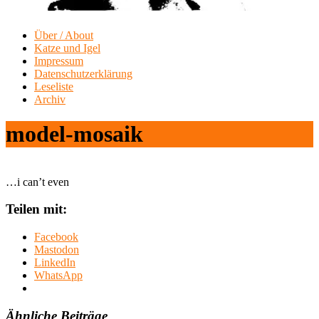
Über / About
Katze und Igel
Impressum
Datenschutzerklärung
Leseliste
Archiv
model-mosaik
…i can’t even
Teilen mit:
Facebook
Mastodon
LinkedIn
WhatsApp
Ähnliche Beiträge