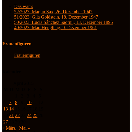
Das war’s
52/2023: Marjan Sax, 26. Dezember 1947
51/2023: Gila Goldstein, 18. Dezember 1947
50/2023: Lucia Sánchez Saornil, 13. Dezember 1895
49/2023: Mao Hengfeng, 9. Dezember 1961
Frauenfiguren
Frauenfiguren
Kalender
April 2015
M
D
M
D
F
S
S
1
2
3
4
5
6
7
8
9
10
11
12
13
14
15
16
17
18
19
20
21
22
23
24
25
26
27
28
29
30
« März
Mai »