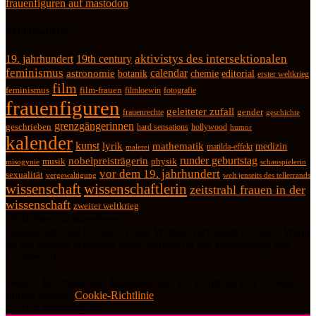
frauenfiguren auf mastodon
Schlagwörter
19. jahrhundert
19th century
aktivistys des intersektionalen
feminismus
calendar
astronomie
botanik
chemie
editorial
erster weltkrieg
film
feminismus
film-frauen
fotografie
filmloewin
frauenfiguren
geleiteter zufall
frauenrechte
gender
geschichte
grenzgängerinnen
geschrieben
hard sensations
hollywood
humor
kalender
kunst
lyrik
mathematik
medizin
matilda-effekt
malerei
runder geburtstag
nobelpreisträgerin
physik
musik
misogynie
schauspielerin
vor dem 19. jahrhundert
sexualität
vergewaltigung
welt jenseits des tellerrands
wissenschaft
wissenschaftlerin
zeitstrahl frauen in der
wissenschaft
zweiter weltkrieg
Datenschutz und Cookies: Diese Website verwendet Cookies. Wenn
du die Website weiterhin nutzt, stimmst du der Verwendung von
Cookies zu.
Weitere Informationen, beispielsweise zur Kontrolle von Cookies,
findest du hier:
Cookie-Richtlinie
© 2026 frauenfiguren