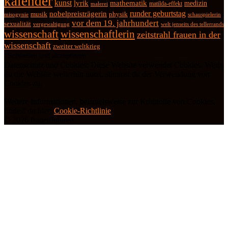
kalender
kunst
lyrik
mathematik
medizin
matilda-effekt
malerei
runder geburtstag
nobelpreisträgerin
physik
musik
misogynie
schauspielerin
vor dem 19. jahrhundert
sexualität
vergewaltigung
welt jenseits des tellerrands
wissenschaft
wissenschaftlerin
zeitstrahl frauen in der
wissenschaft
zweiter weltkrieg
Datenschutz und Cookies: Diese Website verwendet Cookies. Wenn
du die Website weiterhin nutzt, stimmst du der Verwendung von
Cookies zu.
Weitere Informationen, beispielsweise zur Kontrolle von Cookies,
findest du hier:
Cookie-Richtlinie
© 2026 frauenfiguren