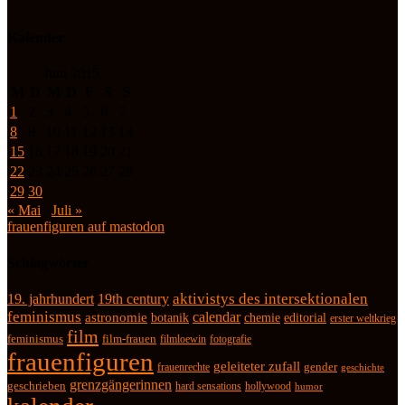
Kalender
Juni 2015
M
D
M
D
F
S
S
1
2
3
4
5
6
7
8
9
10
11
12
13
14
15
16
17
18
19
20
21
22
23
24
25
26
27
28
29
30
« Mai
Juli »
frauenfiguren auf mastodon
Schlagwörter
19. jahrhundert
19th century
aktivistys des intersektionalen
feminismus
calendar
astronomie
botanik
chemie
editorial
erster weltkrieg
film
feminismus
film-frauen
fotografie
filmloewin
frauenfiguren
geleiteter zufall
frauenrechte
gender
geschichte
grenzgängerinnen
geschrieben
hard sensations
hollywood
humor