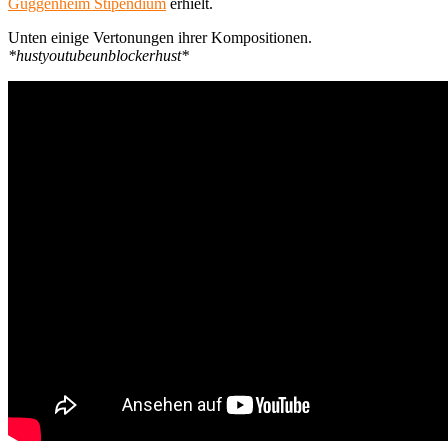
Guggenheim Stipendium
erhielt.
Unten einige Vertonungen ihrer Kompositionen.
*hustyoutubeunblockerhust*