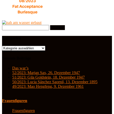
Suchen
nach:
Kategorien
Kategorien
Neueste Beiträge
Das war’s
52/2023: Marjan Sax, 26. Dezember 1947
51/2023: Gila Goldstein, 18. Dezember 1947
50/2023: Lucia Sánchez Saornil, 13. Dezember 1895
49/2023: Mao Hengfeng, 9. Dezember 1961
Frauenfiguren
Frauenfiguren