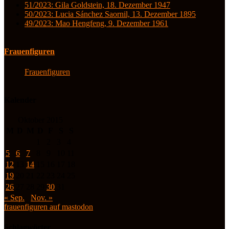
51/2023: Gila Goldstein, 18. Dezember 1947
50/2023: Lucia Sánchez Saornil, 13. Dezember 1895
49/2023: Mao Hengfeng, 9. Dezember 1961
Frauenfiguren
Frauenfiguren
Kalender
Oktober 2015
M
D
M
D
F
S
S
1
2
3
4
5
6
7
8
9
10
11
12
13
14
15
16
17
18
19
20
21
22
23
24
25
26
27
28
29
30
31
« Sep.
Nov. »
frauenfiguren auf mastodon
Schlagwörter