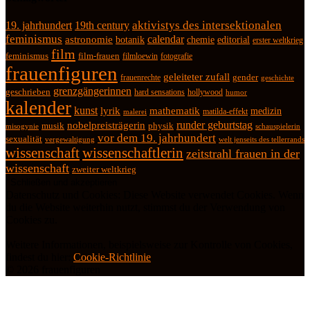
19. jahrhundert
19th century
aktivistys des intersektionalen
feminismus
calendar
astronomie
botanik
chemie
editorial
erster weltkrieg
film
feminismus
film-frauen
fotografie
filmloewin
frauenfiguren
geleiteter zufall
frauenrechte
gender
geschichte
grenzgängerinnen
geschrieben
hard sensations
hollywood
humor
kalender
kunst
lyrik
mathematik
medizin
matilda-effekt
malerei
runder geburtstag
nobelpreisträgerin
physik
musik
misogynie
schauspielerin
vor dem 19. jahrhundert
sexualität
vergewaltigung
welt jenseits des tellerrands
wissenschaft
wissenschaftlerin
zeitstrahl frauen in der
wissenschaft
zweiter weltkrieg
Datenschutz und Cookies: Diese Website verwendet Cookies. Wenn
du die Website weiterhin nutzt, stimmst du der Verwendung von
Cookies zu.
Weitere Informationen, beispielsweise zur Kontrolle von Cookies,
findest du hier:
Cookie-Richtlinie
© 2026 frauenfiguren