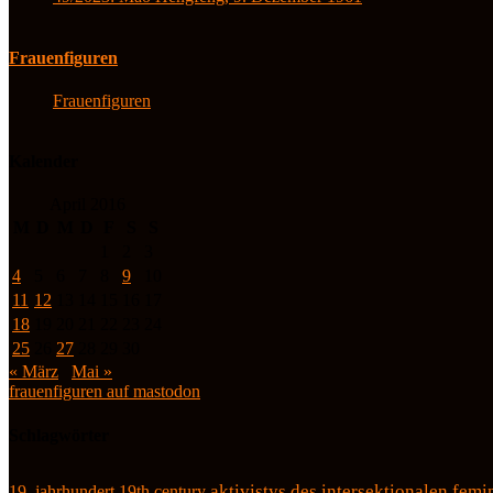
Frauenfiguren
Frauenfiguren
Kalender
April 2016
M
D
M
D
F
S
S
1
2
3
4
5
6
7
8
9
10
11
12
13
14
15
16
17
18
19
20
21
22
23
24
25
26
27
28
29
30
« März
Mai »
frauenfiguren auf mastodon
Schlagwörter
19. jahrhundert
19th century
aktivistys des intersektionalen fem