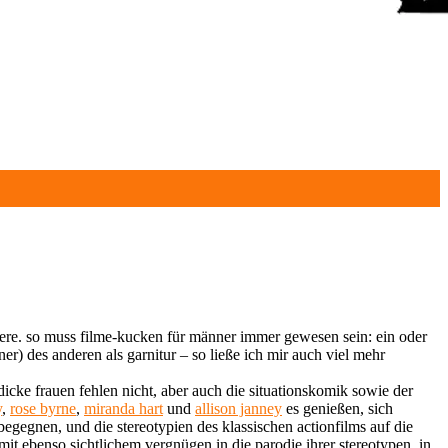
ktere. so muss filme-kucken für männer immer gewesen sein: ein oder
r) des anderen als garnitur – so ließe ich mir auch viel mehr
en dicke frauen fehlen nicht, aber auch die situationskomik sowie der
y
,
rose byrne
,
miranda hart
und
allison janney
es genießen, sich
begegnen, und die stereotypien des klassischen actionfilms auf die
it ebenso sichtlichem vergnügen in die parodie ihrer stereotypen, in