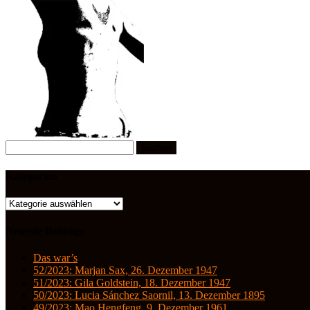
Suchen
nach:
Kategorien
Kategorien
Neueste Beiträge
Das war’s
52/2023: Marjan Sax, 26. Dezember 1947
51/2023: Gila Goldstein, 18. Dezember 1947
50/2023: Lucia Sánchez Saornil, 13. Dezember 1895
49/2023: Mao Hengfeng, 9. Dezember 1961