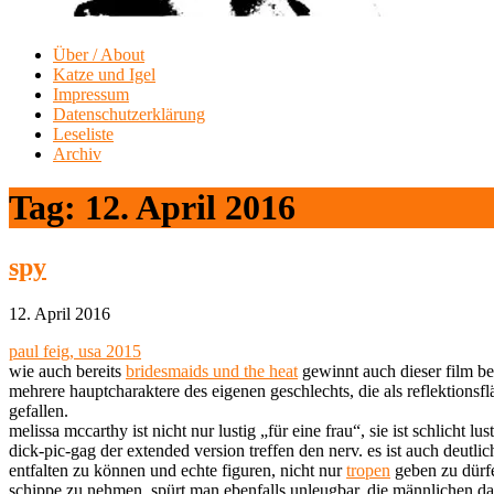
Über / About
Katze und Igel
Impressum
Datenschutzerklärung
Leseliste
Archiv
Tag:
12. April 2016
spy
12. April 2016
paul feig, usa 2015
wie auch bereits
bridesmaids und the heat
gewinnt auch dieser film be
mehrere hauptcharaktere des eigenen geschlechts, die als reflektionsf
gefallen.
melissa mccarthy ist nicht nur lustig „für eine frau“, sie ist schlicht 
dick-pic-gag der extended version treffen den nerv. es ist auch deutlic
entfalten zu können und echte figuren, nicht nur
tropen
geben zu dürfe
schippe zu nehmen, spürt man ebenfalls unleugbar. die männlichen dars