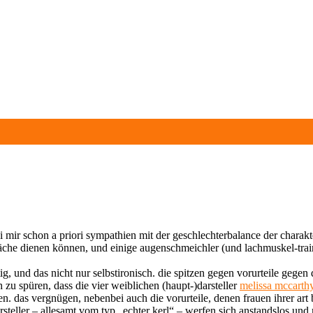
i mir schon a priori sympathien mit der geschlechterbalance der chara
läche dienen können, und einige augenschmeichler (und lachmuskel-traine
lustig, und das nicht nur selbstironisch. die spitzen gegen vorurteile geg
h zu spüren, dass die vier weiblichen (haupt-)darsteller
melissa mccarth
n. das vergnügen, nebenbei auch die vorurteile, denen frauen ihrer art 
teller – allesamt vom typ „echter kerl“ – werfen sich anstandslos und m