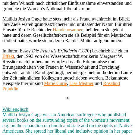
mit dem Wunsch nach christlicher Einflussnahme einverstanden und
gründete die Woman’s National Liberal Union.
Matilda Joslyn Gage hatte stets mehr als Frauenwahlrecht im Blick,
ihre Ziele waren grundsätzlicherer und umfassender Natur. Für ihren
Einsatz für die Rechte der
Haudenosaunee
, bei denen sie gelebt
hatte und deren Gesellschaftsform sie als Beispiel für ein Matriachat
studiert hatte, wurde sie in deren Rat der Mütter aufgenommen.
In ihrem Essay
Die Frau als Erfinderin
(1870) beschrieb sie einen
Effekt
, der 1993 von der Wissenschaftshistorikerin Margaret W.
Rossiter nach ihr benannt wurde: dass die Erkenntnisse und
Errungenschaften von Frauen in Wissenschaft und Forschung
entweder an den Rand gedrängt, heruntergespielt und/oder im Laufe
der Zeit männlichen Kollegen zugeschrieben werden. Bekannteste
Beispiele hierfür sind
Marie Curie
,
Lise Meitner
und
Rosalind
Franklin
.
*
Wiki englisch
Matilda Joslyn Gage was an American suffragette who published
several books on the surrounding topics of the women’s movement,
e.g. on the separation of church and state and on the rights of Native
Americans. She spread her liberal and inclusive opinion in her paper