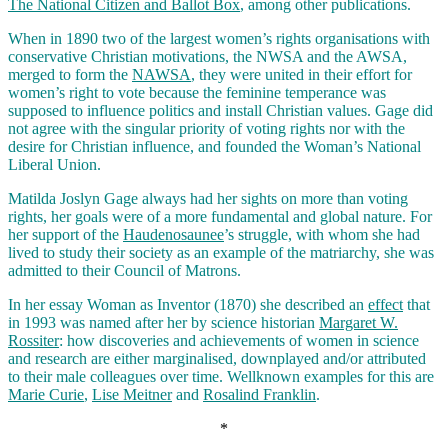
The National Citizen and Ballot Box
, among other publications.
When in 1890 two of the largest women’s rights organisations with
conservative Christian motivations, the NWSA and the AWSA,
merged to form the
NAWSA
, they were united in their effort for
women’s right to vote because the feminine temperance was
supposed to influence politics and install Christian values. Gage did
not agree with the singular priority of voting rights nor with the
desire for Christian influence, and founded the Woman’s National
Liberal Union.
Matilda Joslyn Gage always had her sights on more than voting
rights, her goals were of a more fundamental and global nature. For
her support of the
Haudenosaunee
’s struggle, with whom she had
lived to study their society as an example of the matriarchy, she was
admitted to their Council of Matrons.
In her essay Woman as Inventor (1870) she described an
effect
that
in 1993 was named after her by science historian
Margaret W.
Rossiter
: how discoveries and achievements of women in science
and research are either marginalised, downplayed and/or attributed
to their male colleagues over time. Wellknown examples for this are
Marie Curie
,
Lise Meitner
and
Rosalind Franklin
.
*