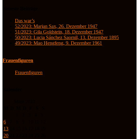
Neueste Beiträge
Das war’s
52/2023: Marjan Sax, 26. Dezember 1947
51/2023: Gila Goldstein, 18. Dezember 1947
50/2023: Lucia Sánchez Saornil, 13. Dezember 1895
49/2023: Mao Hengfeng, 9. Dezember 1961
Frauenfiguren
Frauenfiguren
Kalender
März 2017
M
D
M
D
F
S
S
1
2
3
4
5
6
7
8
9
10
11
12
13
14
15
16
17
18
19
20
21
22
23
24
25
26