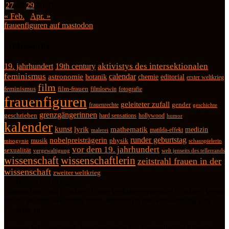
27
28
29
30
31
« Feb.
Apr. »
frauenfiguren auf mastodon
Schlagwörter
19. jahrhundert
19th century
aktivistys des intersektionalen
feminismus
calendar
astronomie
botanik
chemie
editorial
erster weltkrieg
film
feminismus
film-frauen
fotografie
filmloewin
frauenfiguren
geleiteter zufall
frauenrechte
gender
geschichte
grenzgängerinnen
geschrieben
hard sensations
hollywood
humor
kalender
kunst
lyrik
mathematik
medizin
matilda-effekt
malerei
runder geburtstag
nobelpreisträgerin
physik
musik
misogynie
schauspielerin
vor dem 19. jahrhundert
sexualität
vergewaltigung
welt jenseits des tellerrands
wissenschaft
wissenschaftlerin
zeitstrahl frauen in der
wissenschaft
zweiter weltkrieg
Datenschutz und Cookies: Diese Website verwendet Cookies. Wenn
du die Website weiterhin nutzt, stimmst du der Verwendung von
Cookies zu.
Weitere Informationen, beispielsweise zur Kontrolle von Cookies,