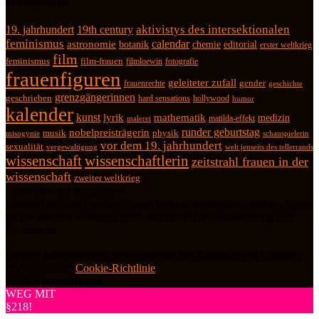
Schlagwörter
19. jahrhundert
19th century
aktivistys des intersektionalen
feminismus
calendar
astronomie
botanik
chemie
editorial
erster weltkrieg
film
feminismus
film-frauen
fotografie
filmloewin
frauenfiguren
geleiteter zufall
frauenrechte
gender
geschichte
grenzgängerinnen
geschrieben
hard sensations
hollywood
humor
kalender
kunst
lyrik
mathematik
medizin
matilda-effekt
malerei
runder geburtstag
nobelpreisträgerin
physik
musik
misogynie
schauspielerin
vor dem 19. jahrhundert
sexualität
vergewaltigung
welt jenseits des tellerrands
wissenschaft
wissenschaftlerin
zeitstrahl frauen in der
wissenschaft
zweiter weltkrieg
Datenschutz und Cookies: Diese Website verwendet Cookies. Wenn
du die Website weiterhin nutzt, stimmst du der Verwendung von
Cookies zu.
Weitere Informationen, beispielsweise zur Kontrolle von Cookies,
findest du hier:
Cookie-Richtlinie
© 2026 frauenfiguren
WEG MIT
§218!