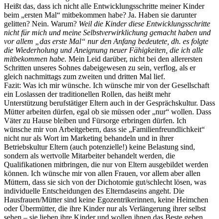
Heißt das, dass ich nicht alle Entwicklungsschritte meiner Kinder
beim „ersten Mal“ mitbekommen habe? Ja. Haben sie darunter
gelitten? Nein. Warum?
Weil die Kinder diese Entwicklungsschritte
nicht für mich und meine Selbstverwirklichung gemacht haben und
vor allem „das erste Mal“ nur den Anfang bedeutete, dh. es folgte
die Wiederholung und Aneignung neuer Fähigkeiten, die ich alle
mitbekommen habe.
Mein Leid darüber, nicht bei den allerersten
Schritten unseres Sohnes dabeigewesen zu sein, verflog, als er
gleich nachmittags zum zweiten und dritten Mal lief.
Fazit: Was ich mir wünsche. Ich wünsche mir von der Gesellschaft
ein Loslassen der traditionellen Rollen, das heißt mehr
Unterstützung berufstätiger Eltern auch in der Gesprächskultur. Dass
Mütter arbeiten dürfen, egal ob sie müssen oder „nur“ wollen. Dass
Väter zu Hause bleiben und Fürsorge erbringen dürfen. Ich
wünsche mir von Arbeitgebern, dass sie „Familienfreundlichkeit“
nicht nur als Wort im Marketing behandeln und in ihrer
Betriebskultur Eltern (auch potenzielle!) keine Belastung sind,
sondern als wertvolle Mitarbeiter behandelt werden, die
Qualifikationen mitbringen, die nur von Eltern ausgebildet werden
können. Ich wünsche mir von allen Frauen, vor allem aber allen
Müttern, dass sie sich von der Dichotomie gut/schlecht lösen, was
individuelle Entscheidungen des Elterndaseins angeht. Die
Hausfrauen/Mütter sind keine Egozentrikerinnen, keine Heimchen
oder Übermütter, die ihre Kinder nur als Verlängerung ihrer selbst
sehen – sie lieben ihre Kinder und wollen ihnen das Beste geben,