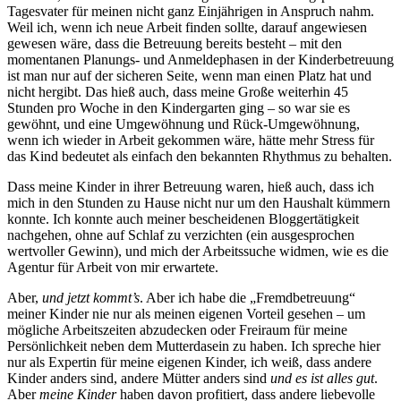
Tagesvater für meinen nicht ganz Einjährigen in Anspruch nahm.
Weil ich, wenn ich neue Arbeit finden sollte, darauf angewiesen
gewesen wäre, dass die Betreuung bereits besteht – mit den
momentanen Planungs- und Anmeldephasen in der Kinderbetreuung
ist man nur auf der sicheren Seite, wenn man einen Platz hat und
nicht hergibt. Das hieß auch, dass meine Große weiterhin 45
Stunden pro Woche in den Kindergarten ging – so war sie es
gewöhnt, und eine Umgewöhnung und Rück-Umgewöhnung,
wenn ich wieder in Arbeit gekommen wäre, hätte mehr Stress für
das Kind bedeutet als einfach den bekannten Rhythmus zu behalten.
Dass meine Kinder in ihrer Betreuung waren, hieß auch, dass ich
mich in den Stunden zu Hause nicht nur um den Haushalt kümmern
konnte. Ich konnte auch meiner bescheidenen Bloggertätigkeit
nachgehen, ohne auf Schlaf zu verzichten (ein ausgesprochen
wertvoller Gewinn), und mich der Arbeitssuche widmen, wie es die
Agentur für Arbeit von mir erwartete.
Aber,
und jetzt kommt’s
. Aber ich habe die „Fremdbetreuung“
meiner Kinder nie nur als meinen eigenen Vorteil gesehen – um
mögliche Arbeitszeiten abzudecken oder Freiraum für meine
Persönlichkeit neben dem Mutterdasein zu haben. Ich spreche hier
nur als Expertin für meine eigenen Kinder, ich weiß, dass andere
Kinder anders sind, andere Mütter anders sind
und es ist alles gut
.
Aber
meine Kinder
haben davon profitiert, dass andere liebevolle