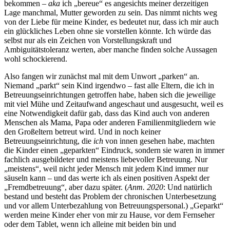
bekommen –
aka
ich „bereue“ es angesichts meiner derzeitigen
Lage manchmal, Mutter geworden zu sein. Das nimmt nichts weg
von der Liebe für meine Kinder, es bedeutet nur, dass ich mir auch
ein glückliches Leben ohne sie vorstellen könnte. Ich würde das
selbst nur als ein Zeichen von Vorstellungskraft und
Ambiguitätstoleranz werten, aber manche finden solche Aussagen
wohl schockierend.
Also fangen wir zunächst mal mit dem Unwort „parken“ an.
Niemand „parkt“ sein Kind irgendwo – fast alle Eltern, die ich in
Betreuungseinrichtungen getroffen habe, haben sich die jeweilige
mit viel Mühe und Zeitaufwand angeschaut und ausgesucht, weil es
eine Notwendigkeit dafür gab, dass das Kind auch von anderen
Menschen als Mama, Papa oder anderen Familienmitgliedern wie
den Großeltern betreut wird. Und in noch keiner
Betreuungseinrichtung, die
ich
von innen gesehen habe, machten
die Kinder einen „geparkten“ Eindruck, sondern sie waren in immer
fachlich ausgebildeter und meistens liebevoller Betreuung. Nur
„meistens“, weil nicht jeder Mensch mit jedem Kind immer nur
säuseln kann – und das werte ich als einen positiven Aspekt der
„Fremdbetreuung“, aber dazu später. (
Anm. 2020
: Und natürlich
bestand und besteht das Problem der chronischen Unterbesetzung
und vor allem Unterbezahlung von Betreuungspersonal.) „Geparkt“
werden meine Kinder eher von mir zu Hause, vor dem Fernseher
oder dem Tablet, wenn ich alleine mit beiden bin und