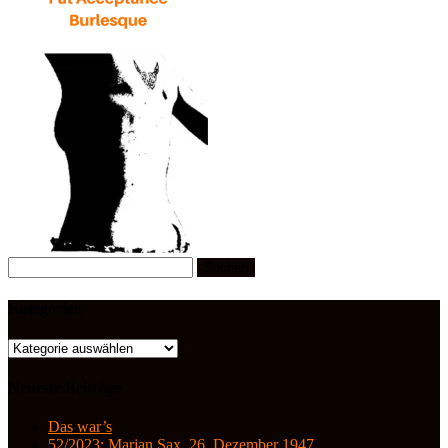
Suchen
nach:
Kategorien
Kategorien
Neueste Beiträge
Das war’s
52/2023: Marjan Sax, 26. Dezember 1947