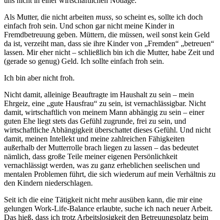
uns nicht in einer wirtschaftlichen Notlage.
Als Mutter, die nicht arbeiten
muss
, so scheint es, sollte ich doch
einfach froh sein. Und schon gar nicht meine Kinder in
Fremdbetreuung geben. Müttern, die müssen, weil sonst kein Geld
da ist, verzeiht man, dass sie ihre Kinder von „Fremden“ „betreuen“
lassen. Mir eher nicht – schließlich bin ich die Mutter, habe Zeit und
(gerade so genug) Geld. Ich sollte einfach froh sein.
Ich bin aber nicht froh.
Nicht damit, alleinige Beauftragte im Haushalt zu sein – mein
Ehrgeiz, eine „gute Hausfrau“ zu sein, ist vernachlässigbar. Nicht
damit, wirtschaftlich von meinem Mann abhängig zu sein – einer
guten Ehe liegt stets das Gefühl zugrunde, frei zu sein, und
wirtschaftliche Abhängigkeit überschattet dieses Gefühl. Und nicht
damit, meinen Intellekt und meine zahlreichen Fähigkeiten
außerhalb der Mutterrolle brach liegen zu lassen – das bedeutet
nämlich, dass große Teile meiner eigenen Persönlichkeit
vernachlässigt werden, was zu ganz erheblichen seelischen und
mentalen Problemen führt, die sich wiederum auf mein Verhältnis zu
den Kindern niederschlagen.
Seit ich die eine Tätigkeit nicht mehr ausüben kann, die mir eine
gelungen Work-Life-Balance erlaubte, suche ich nach neuer Arbeit.
Das hieß, dass ich trotz Arbeitslosigkeit den Betreuungsplatz beim