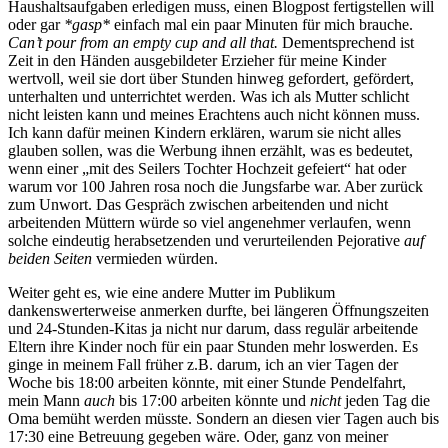
Haushaltsaufgaben erledigen muss, einen Blogpost fertigstellen will
oder gar
*gasp*
einfach mal ein paar Minuten für mich brauche.
Can’t pour from an empty cup and all that.
Dementsprechend ist
Zeit in den Händen ausgebildeter Erzieher für meine Kinder
wertvoll, weil sie dort über Stunden hinweg gefordert, gefördert,
unterhalten und unterrichtet werden. Was ich als Mutter schlicht
nicht leisten kann und meines Erachtens auch nicht können muss.
Ich kann dafür meinen Kindern erklären, warum sie nicht alles
glauben sollen, was die Werbung ihnen erzählt, was es bedeutet,
wenn einer „mit des Seilers Tochter Hochzeit gefeiert“ hat oder
warum vor 100 Jahren rosa noch die Jungsfarbe war. Aber zurück
zum Unwort. Das Gespräch zwischen arbeitenden und nicht
arbeitenden Müttern würde so viel angenehmer verlaufen, wenn
solche eindeutig herabsetzenden und verurteilenden Pejorative
auf
beiden Seiten
vermieden würden.
Weiter geht es, wie eine andere Mutter im Publikum
dankenswerterweise anmerken durfte, bei längeren Öffnungszeiten
und 24-Stunden-Kitas ja nicht nur darum, dass regulär arbeitende
Eltern ihre Kinder noch für ein paar Stunden mehr loswerden. Es
ginge in meinem Fall früher z.B. darum, ich an vier Tagen der
Woche bis 18:00 arbeiten könnte, mit einer Stunde Pendelfahrt,
mein Mann
auch
bis 17:00 arbeiten könnte und
nicht
jeden Tag die
Oma bemüht werden müsste. Sondern an diesen vier Tagen auch bis
17:30 eine Betreuung gegeben wäre. Oder, ganz von meiner