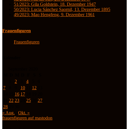
51/2023: Gila Goldstein, 18. Dezember 1947
50/2023: Lucia Sánchez Saornil, 13. Dezember 1895
49/2023: Mao Hengfeng, 9. Dezember 1961
Frauenfiguren
Frauenfiguren
Kalender
September 2020
M
D
M
D
F
S
S
1
2
3
4
5
6
7
8
9
10
11
12
13
14
15
16
17
18
19
20
21
22
23
24
25
26
27
28
29
30
« Aug.
Okt. »
frauenfiguren auf mastodon