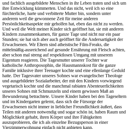
und fachlich ausgebildete Menschen in ihr Leben traten und sich um
ihre Entwicklung kümmerten. Und das nicht, weil ich so eine
fürchterliche, harte und verbitterte Mutter bin, sondern unter
anderem weil die gewonnene Zeit für meine anderen
Persönlichkeitsaspekte mir geholfen hat, eben das nicht zu werden.
Und weil die Welt meiner Kinder sich geöffnet hat, sie mit anderen
Kindern zusammenkamen, für ganze Tage und nicht nur ein paar
Stunden; sie hat sich aber auch geöffnet für die Andersartigkeit der
Erwachsenen. Wir Eltern sind atheistische Film-Freaks, die
mittelmäßig-ausreichend auf gesunde Ernährung mit Fleisch achten,
aber schon mal streng auf respektlosen Umgang mit unserem
Eigentum reagieren. Die Tagesmutter unserer Tochter war
katholische Anthroposophin, die Hausmannskost für die ganze
Familie inklusive ihrer Teenager kochte und eine ellenlange Geduld
hatte. Der Tagesvater unseres Sohnes war evangelischer Theologe
und ausgebildeter Sozialarbeiter, der mit den Kindern vorwiegend
vegetarisch kochte und die manchmal rabiaten Abenteuerlichkeiten
unseres Sohnes mit Schmunzeln und einem gewissen Maß an
Bewunderung betrachtete. Unsere Kinder haben bei den Tageseltern
und im Kindergarten gelernt, dass sich die Fürsorge der
Erwachsenen nicht immer in lieblicher Freundlichkeit äußert, dass
Teilen mit anderen notwendig und sogar schön ist, haben Raum und
Möglichkeit gehabt, ihren Körper und ihre Fähigkeiten
auszuprobieren, die ich als einzelne Bezugsperson in einer
Vierzimmerwohnung einfach nicht anbieten kann.