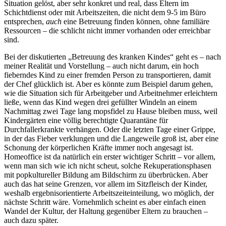
Situation gelöst, aber sehr konkret und real, dass Eltern im
Schichtdienst oder mit Arbeitszeiten, die nicht dem 9-5 im Büro
entsprechen,
auch
eine Betreuung finden können, ohne familiäre
Ressourcen – die schlicht nicht immer vorhanden oder erreichbar
sind.
Bei der diskutierten „Betreuung des kranken Kindes“ geht es – nach
meiner Realität und Vorstellung – auch nicht darum, ein hoch
fieberndes Kind zu einer fremden Person zu transportieren, damit
der Chef glücklich ist. Aber es könnte zum Beispiel darum gehen,
wie die Situation sich für Arbeitgeber und Arbeitnehmer erleichtern
ließe, wenn das Kind wegen drei gefüllter Windeln an einem
Nachmittag zwei Tage lang mopsfidel zu Hause bleiben muss, weil
Kindergärten eine völlig berechtigte Quarantäne für
Durchfallerkrankte verhängen. Oder die letzten Tage einer Grippe,
in der das Fieber verklungen und die Langeweile groß ist, aber eine
Schonung der körperlichen Kräfte immer noch angesagt ist.
Homeoffice ist da natürlich ein erster wichtiger Schritt – vor allem,
wenn man sich wie ich nicht scheut, solche Rekuperationsphasen
mit popkultureller Bildung am Bildschirm zu überbrücken. Aber
auch das hat seine Grenzen, vor allem im Sitzfleisch der Kinder,
weshalb ergebnisorientierte Arbeitszeiteinteilung, wo möglich, der
nächste Schritt wäre. Vornehmlich scheint es aber einfach einen
Wandel der Kultur, der Haltung gegenüber Eltern zu brauchen –
auch dazu später.