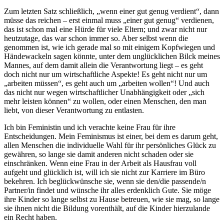
Zum letzten Satz schließlich, „wenn einer gut genug verdient“, dann
müsse das reichen – erst einmal muss „einer gut genug“ verdienen,
das ist schon mal eine Hürde für viele Eltern; und zwar nicht nur
heutzutage, das war schon immer so. Aber selbst wenn die
genommen ist, wie ich gerade mal so mit einigem Kopfwiegen und
Händewackeln sagen könnte, unter dem unglücklichen Bilck meines
Mannes, auf dem damit allein die Verantwortung liegt – es geht
doch nicht nur um wirtschaftliche Aspekte! Es geht nicht nur um
„arbeiten müssen“, es geht auch um „arbeiten wollen“! Und auch
das nicht nur wegen wirtschaftlicher Unabhängigkeit oder „sich
mehr leisten können“ zu wollen, oder einen Menschen, den man
liebt, von dieser Verantwortung zu entlasten.
Ich bin Feministin und ich verachte keine Frau für ihre
Entscheidungen. Mein Feminismus ist einer, bei dem es darum geht,
allen Menschen die individuelle Wahl für ihr persönliches Glück zu
gewähren, so lange sie damit anderen nicht schaden oder sie
einschränken. Wenn eine Frau in der Arbeit als Hausfrau voll
aufgeht und glücklich ist, will ich sie nicht zur Karriere im Büro
bekehren. Ich beglückwünsche sie, wenn sie den/die passende/n
Partner/in findet und wünsche ihr alles erdenklich Gute. Sie möge
ihre Kinder so lange selbst zu Hause betreuen, wie sie mag, so lange
sie ihnen nicht die Bildung vorenthält, auf die Kinder hierzulande
ein Recht haben.