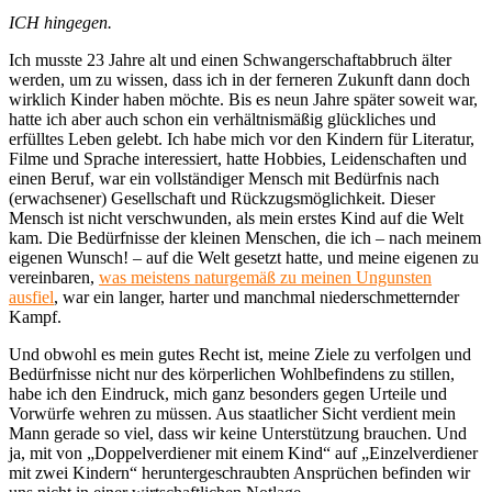
ICH hingegen.
Ich musste 23 Jahre alt und einen Schwangerschaftabbruch älter
werden, um zu wissen, dass ich in der ferneren Zukunft dann doch
wirklich Kinder haben möchte. Bis es neun Jahre später soweit war,
hatte ich aber auch schon ein verhältnismäßig glückliches und
erfülltes Leben gelebt. Ich habe mich vor den Kindern für Literatur,
Filme und Sprache interessiert, hatte Hobbies, Leidenschaften und
einen Beruf, war ein vollständiger Mensch mit Bedürfnis nach
(erwachsener) Gesellschaft und Rückzugsmöglichkeit. Dieser
Mensch ist nicht verschwunden, als mein erstes Kind auf die Welt
kam. Die Bedürfnisse der kleinen Menschen, die ich – nach meinem
eigenen Wunsch! – auf die Welt gesetzt hatte, und meine eigenen zu
vereinbaren,
was meistens naturgemäß zu meinen Ungunsten
ausfiel
, war ein langer, harter und manchmal niederschmetternder
Kampf.
Und obwohl es mein gutes Recht ist, meine Ziele zu verfolgen und
Bedürfnisse nicht nur des körperlichen Wohlbefindens zu stillen,
habe ich den Eindruck, mich ganz besonders gegen Urteile und
Vorwürfe wehren zu müssen. Aus staatlicher Sicht verdient mein
Mann gerade so viel, dass wir keine Unterstützung brauchen. Und
ja, mit von „Doppelverdiener mit einem Kind“ auf „Einzelverdiener
mit zwei Kindern“ heruntergeschraubten Ansprüchen befinden wir