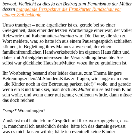
bewegt. Vielleicht ist dies ja ein Beitrag zum Feminismus der Mütter,
dessen
mangelnde Perspektive die Frankfurter Rundschau vor
einiger Zeit beklagte
.
Umso trauriger – nein: ärgerlicher ist es, gerade bei so einer
Gelegenheit, dass einer der letzten Wortbeiträge einer war, der voller
Reizworte und Rabenmutter-
shaming
war. Die Dame, die sich zu
Wort meldete, war, so hatte ich aus einem Pausengespräch schließen
können, in Begleitung ihres Mannes anwesend, der einen
familienfreundlichen Handwerksbetrieb im eigenen Haus führt und
daher mit Arbeitgeberinteressen die Veranstaltung besuchte. Sie
selbst war glückliche Hausfrau/Mutter, wozu ihr zu gratulieren ist.
Ihr Wortbeitrag bestand aber leider daraus, zum Thema längere
Betreuungszeiten/24-Stunden-Kitas zu fragen, wie lange man denn
„die Kinder noch in der Betreuung parken (sic!)“ wolle, und gerade
wenn ein Kind krank sei, man doch
als Mutter
nur selbst beim Kind
sein wolle, und wenn einer gut genug verdienen würde, dann müsse
das doch reichen.
*seufz*
Wo anfangen?
Zunächst mal hatte ich im Gespräch mit ihr zuvor zugegeben, dass
ja, manchmal ich tatsächlich denke, hätte ich das damals gewusst,
was es mich kosten würde, hätte ich eventuell keine Kinder