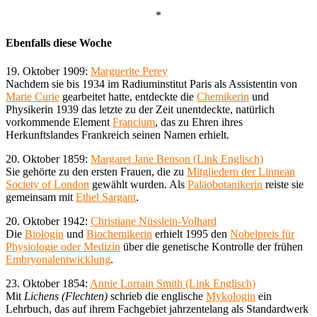
*
Ebenfalls diese Woche
19. Oktober 1909:
Marguerite Perey
Nachdem sie bis 1934 im Radiuminstitut Paris als Assistentin von
Marie Curie
gearbeitet hatte, entdeckte die
Chemikerin
und
Physikerin 1939 das letzte zu der Zeit unentdeckte, natürlich
vorkommende Element
Francium
, das zu Ehren ihres
Herkunftslandes Frankreich seinen Namen erhielt.
20. Oktober 1859:
Margaret Jane Benson (Link Englisch)
Sie gehörte zu den ersten Frauen, die zu
Mitgliedern der Linnean
Society of London
gewählt wurden. Als
Paläobotanikerin
reiste sie
gemeinsam mit
Ethel Sargant
.
20. Oktober 1942:
Christiane Nüsslein-Volhard
Die
Biologin
und
Biochemikerin
erhielt 1995 den
Nobelpreis für
Physiologie oder Medizin
über die genetische Kontrolle der frühen
Embryonalentwicklung
.
23. Oktober 1854:
Annie Lorrain Smith (Link Englisch)
Mit
Lichens (Flechten)
schrieb die englische
Mykologin
ein
Lehrbuch, das auf ihrem Fachgebiet jahrzentelang als Standardwerk