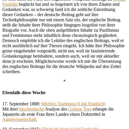
Franklin
beglückt hat und so begeistert ich von ihren Zitaten und
Gedanken war, so schwierig fand ich die zeitliche Einordnung
dieser Gedanken – der deutsche Beitrag geht auf ihre
Technikphilosophie nur mit einem Satz ein, der englische Beitrag
stellt die Inhalte ihrer Philosophie hingegen losgelöst von ihrer
Biografie vor. Auch die oben aufgeführten Inhalte zu Pazifismus
und Feminismus mehr inhaltlich denn chronologisch gegliedert.
Dennoch empfehle ich die Lektüre des englischen Beitrags, weil er
recht ausführlich auf ihre Thesen eingeht. Ich hätte ihre Philosophie
gerne eingehender vorgestellt, nicht nur, weil sie faszinierende
Gedankengänge beinhaltete, sondern auch, weil sie mir aktueller
denn je erscheint. Möglicherweise werde ich mir die Übersetzung
des englischen Beitrags für die deutsche Wikipedia auf den Zettel
schreiben.
*
Ebenfalls diese Woche
17. September 1888:
Michiyo Tsujimura (Link Englisch)
Mit ihrer
biochemische
Analyse des
Grünen Tees
erlangte die
Japanerin als erste Frau ihres Landes einen Doktortitel in
Agrarwissenschaft
.