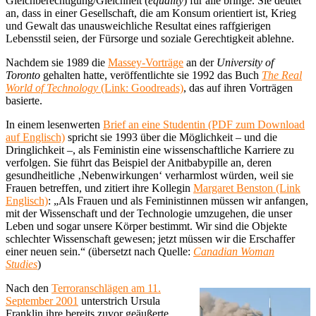
Gleichberechtigung/Gleichheit (
equality
) für alle bringe. Sie deutet
an, dass in einer Gesellschaft, die am Konsum orientiert ist, Krieg
und Gewalt das unausweichliche Resultat eines raffgierigen
Lebensstil seien, der Fürsorge und soziale Gerechtigkeit ablehne.
Nachdem sie 1989 die
Massey-Vorträge
an der
University of
Toronto
gehalten hatte, veröffentlichte sie 1992 das Buch
The Real
World of Technology
(Link: Goodreads)
, das auf ihren Vorträgen
basierte.
In einem lesenwerten
Brief an eine Studentin (PDF zum Download
auf Englisch)
spricht sie 1993 über die Möglichkeit – und die
Dringlichkeit –, als Feministin eine wissenschaftliche Karriere zu
verfolgen. Sie führt das Beispiel der Anitbabypille an, deren
gesundheitliche ‚Nebenwirkungen‘ verharmlost würden, weil sie
Frauen betreffen, und zitiert ihre Kollegin
Margaret Benston (Link
Englisch)
: „Als Frauen und als Feministinnen müssen wir anfangen,
mit der Wissenschaft und der Technologie umzugehen, die unser
Leben und sogar unsere Körper bestimmt. Wir sind die Objekte
schlechter Wissenschaft gewesen; jetzt müssen wir die Erschaffer
einer neuen sein.“ (übersetzt nach Quelle:
Canadian Woman
Studies
)
Nach den
Terroranschlägen am 11.
September 2001
unterstrich Ursula
Franklin ihre bereits zuvor geäußerte