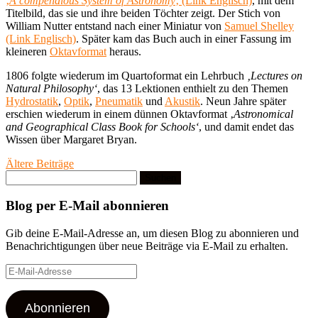
‚
A compendious System of Astronomy
‚ (Link Englisch)
, mit dem
Titelbild, das sie und ihre beiden Töchter zeigt. Der Stich von
William Nutter entstand nach einer Miniatur von
Samuel Shelley
(Link Englisch)
. Später kam das Buch auch in einer Fassung im
kleineren
Oktavformat
heraus.
1806 folgte wiederum im Quartoformat ein Lehrbuch
‚Lectures on
Natural Philosophy‘
, das 13 Lektionen enthielt zu den Themen
Hydrostatik
,
Optik
,
Pneumatik
und
Akustik
. Neun Jahre später
erschien wiederum in einem dünnen Oktavformat ‚
Astronomical
and Geographical Class Book for Schools‘
, und damit endet das
Wissen über Margaret Bryan.
Beitragsnavigation
Ältere Beiträge
Suchen
nach:
Blog per E-Mail abonnieren
Gib deine E-Mail-Adresse an, um diesen Blog zu abonnieren und
Benachrichtigungen über neue Beiträge via E-Mail zu erhalten.
E-
Mail-
Adresse
Abonnieren