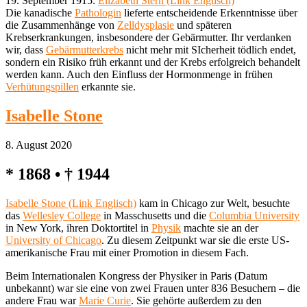
19. September 1915:
Elizabeth Stern (Link Englisch)
Die kanadische
Pathologin
lieferte entscheidende Erkenntnisse über
die Zusammenhänge von
Zelldysplasie
und späteren
Krebserkrankungen, insbesondere der Gebärmutter. Ihr verdanken
wir, dass
Gebärmutterkrebs
nicht mehr mit SIcherheit tödlich endet,
sondern ein Risiko früh erkannt und der Krebs erfolgreich behandelt
werden kann. Auch den Einfluss der Hormonmenge in frühen
Verhütungspillen
erkannte sie.
Isabelle Stone
8. August 2020
* 1868 • † 1944
Isabelle Stone (Link Englisch)
kam in Chicago zur Welt, besuchte
das
Wellesley College
in Masschusetts und die
Columbia University
in New York, ihren Doktortitel in
Physik
machte sie an der
University of Chicago
. Zu diesem Zeitpunkt war sie die erste US-
amerikanische Frau mit einer Promotion in diesem Fach.
Beim Internationalen Kongress der Physiker in Paris (Datum
unbekannt) war sie eine von zwei Frauen unter 836 Besuchern – die
andere Frau war
Marie Curie
. Sie gehörte außerdem zu den