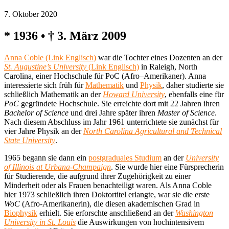
7. Oktober 2020
* 1936 • † 3. März 2009
Anna Coble (Link Englisch)
war die Tochter eines Dozenten an der
St. Augustine’s University
(Link Englisch)
in Raleigh, North
Carolina, einer Hochschule für PoC (Afro–Amerikaner). Anna
interessierte sich früh für
Mathematik
und
Physik
, daher studierte sie
schließlich Mathematik an der
Howard University
, ebenfalls eine für
PoC
gegründete Hochschule. Sie erreichte dort mit 22 Jahren ihren
Bachelor of Science
und drei Jahre später ihren
Master of Science
.
Nach diesem Abschluss im Jahr 1961 unterrichtete sie zunächst für
vier Jahre Physik an der
North Carolina Agricultural and Technical
State University
.
1965 begann sie dann ein
postgraduales Studium
an der
University
of Illinois at Urbana-Champaign
. Sie wurde hier eine Fürsprecherin
für Studierende, die aufgrund ihrer Zugehörigkeit zu einer
Minderheit oder als Frauen benachteiligt waren. Als Anna Coble
hier 1973 schließlich ihren Doktortitel erlangte, war sie die erste
WoC
(Afro-Amerikanerin), die diesen akademischen Grad in
Biophysik
erhielt. Sie erforschte anschließend an der
Washington
University in St. Louis
die Auswirkungen von hochintensivem