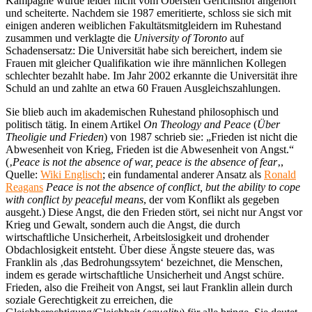
Kampagne wurde leider nicht vom Obersten Gerichtshof angehört
und scheiterte. Nachdem sie 1987 emeritierte, schloss sie sich mit
einigen anderen weiblichen Fakultätsmitgleidern im Ruhestand
zusammen und verklagte die
University of Toronto
auf
Schadensersatz: Die Universität habe sich bereichert, indem sie
Frauen mit gleicher Qualifikation wie ihre männlichen Kollegen
schlechter bezahlt habe. Im Jahr 2002 erkannte die Universität ihre
Schuld an und zahlte an etwa 60 Frauen Ausgleichszahlungen.
Sie blieb auch im akademischen Ruhestand philosophisch und
politisch tätig. In einem Artikel
On Theology and Peace
(
Über
Theoligie und Frieden
) von 1987 schrieb sie: „Frieden ist nicht die
Abwesenheit von Krieg, Frieden ist die Abwesenheit von Angst.“
(‚
Peace is not the absence of war, peace is the absence of fear
‚,
Quelle:
Wiki Englisch
; ein fundamental anderer Ansatz als
Ronald
Reagans
Peace is not the absence of conflict, but the ability to cope
with conflict by peaceful means
, der vom Konflikt als gegeben
ausgeht.) Diese Angst, die den Frieden stört, sei nicht nur Angst vor
Krieg und Gewalt, sondern auch die Angst, die durch
wirtschaftliche Unsicherheit, Arbeitslosigkeit und drohender
Obdachlosigkeit entsteht. Über diese Ängste steuere das, was
Franklin als ‚das Bedrohungssytem‘ bezeichnet, die Menschen,
indem es gerade wirtschaftliche Unsicherheit und Angst schüre.
Frieden, also die Freiheit von Angst, sei laut Franklin allein durch
soziale Gerechtigkeit zu erreichen, die