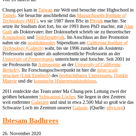
Chung-pei kam in
Taiwan
zur Welt und besuchte eine Highschool in
Taipeh
. Sie besuchte anschließend das
Massachusetts Institute of
Technology
(MIT)
, wo sie 1987 ihren BSc in
Physik
machte. Sie
setzte ihr Studium dort fort, bis sie 1993 ihren PhD machte, mit
Alan
Guth
als Doktorvater; ihre Doktorarbeit schrieb sie zu theoretischer
Kosmologie
und
Teilchenphysik
. Im Anschluss an ihre Promotion
nahm sie ein
postdoktorales
Stipendium am
California Institute of
Technology
(Caltech)
wahr, bis sie 1996 zunächst als Assistenz-
Professorin und später als außerordentliche Professorin an der
University of Pennsylvania
unterrichtete und forschte. Seit 2001 ist
sie Professorin für
Astronomie
an der
University of California,
Berkeley
. Ihr Forschungsschwerpunkt ist hier die
large-scale
structure
(Link Englisch)
des
beobachtbaren Universums
,
Dunkle
Materie
und die
kosmische Hintergrundstrahlung
.
2011 entdeckte das Team unter Ma Chung-peis Leitung zwei der
größten bekannten
Schwarzen Löcher
. Sie liegen in den Zentren
weit entfernter
Galaxien
und sind in etwa 2.500 Mal so groß wie das
Schwarze Loch im Zentrum unserer
Galaxie
. (Quelle:
phys.org
)
Ibtesam Badhrees
26. November 2020