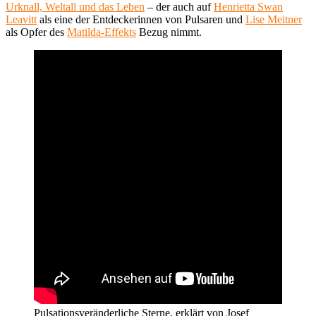
Urknall, Weltall und das Leben
– der auch auf
Henrietta Swan
Leavitt
als eine der Entdeckerinnen von Pulsaren und
Lise Meitner
als Opfer des
Matilda-Effekts
Bezug nimmt.
Pulsationsveränderliche Sterne, erklärt von Josef