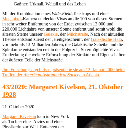
Gaßner; Urknall, Weltall und das Leben
Mit der Kombination eines
Wide-Field
-Teleskops und einer
Megapixel
-Kamera entdeckte Vivas an die 100 von diesen Sternen
in sehr weiter Entfernung von der Erde, zwischen 13.000 und
220.000 Lichtjahre von unserer Sonne entfernt und somit wohl die
ältesten Sterne unserer
Galaxie
, der
Milchstraße
. Nach der aktuellen
Theorie entstand zuerst der ‚Heiligenschein‘, der
Galaktische Halo
,
vor mehr als 13 Milliarden Jahren; die Galaktische Scheibe und die
Spiralarme entstanden erst in der Folgezeit. So ermöglichte Vivas‘
Entdeckung die weitere Erforschung der Struktur und Eigenschaften
der äußeren Teile der Milchstraße.
Ihre Forschungsergebnisse präsentierte sie am 12. Januar 2000 beim
Treffen der
American Astronomical Society
in Atlanta.
43/2020: Margaret Kivelson, 21. Oktober
1928
21. Oktober 2020
Margaret Kivelson
kam in New York
als Tochter eines Arztes und einer
Physikerin zur Welt. Entgegen der