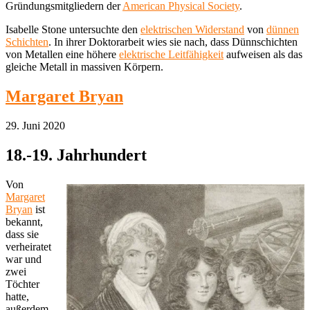
Gründungsmitgliedern der
American Physical Society
.
Isabelle Stone untersuchte den
elektrischen Widerstand
von
dünnen
Schichten
. In ihrer Doktorarbeit wies sie nach, dass Dünnschichten
von Metallen eine höhere
elektrische Leitfähigkeit
aufweisen als das
gleiche Metall in massiven Körpern.
Margaret Bryan
29. Juni 2020
18.-19. Jahrhundert
Von
Margaret
Bryan
ist
bekannt,
dass sie
verheiratet
war und
zwei
Töchter
hatte,
außerdem