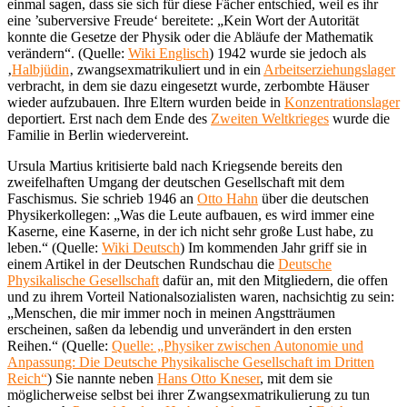
einmal sagen, dass sie sich für diese Fächer entschied, weil es ihr
eine ’suberversive Freude‘ bereitete: „Kein Wort der Autorität
konnte die Gesetze der Physik oder die Abläufe der Mathematik
verändern“. (Quelle:
Wiki Englisch
) 1942 wurde sie jedoch als
‚
Halbjüdin
‚ zwangsexmatrikuliert und in ein
Arbeitserziehungslager
verbracht, in dem sie dazu eingesetzt wurde, zerbombte Häuser
wieder aufzubauen. Ihre Eltern wurden beide in
Konzentrationslager
deportiert. Erst nach dem Ende des
Zweiten Weltkrieges
wurde die
Familie in Berlin wiedervereint.
Ursula Martius kritisierte bald nach Kriegsende bereits den
zweifelhaften Umgang der deutschen Gesellschaft mit dem
Faschismus. Sie schrieb 1946 an
Otto Hahn
über die deutschen
Physikerkollegen: „Was die Leute aufbauen, es wird immer eine
Kaserne, eine Kaserne, in der ich nicht sehr große Lust habe, zu
leben.“ (Quelle:
Wiki Deutsch
) Im kommenden Jahr griff sie in
einem Artikel in der Deutschen Rundschau die
Deutsche
Physikalische Gesellschaft
dafür an, mit den Mitgliedern, die offen
und zu ihrem Vorteil Nationalsozialisten waren, nachsichtig zu sein:
„Menschen, die mir immer noch in meinen Angstträumen
erscheinen, saßen da lebendig und unverändert in den ersten
Reihen.“ (Quelle:
Quelle: „Physiker zwischen Autonomie und
Anpassung: Die Deutsche Physikalische Gesellschaft im Dritten
Reich“
) Sie nannte neben
Hans Otto Kneser
, mit dem sie
möglicherweise selbst bei ihrer Zwangsexmatrikulierung zu tun