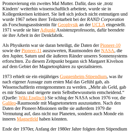
Promovierung ein zweites Mal Mutter. Dafür, dass sie ‚trotz
Kindern‘ weiterhin wissenschaftlich arbeitete, wurde sie in
Kollegenkreisen kritisiert. Sie ließ sich jedoch nicht entmutigen und
wurde 1967 neben ihrer Teilzeitarbeit bei der
RAND Corporation
als Forschungsasstistentin für
Geophysik
an der
UCLA
eingestellt.
1971 wurde sie hier
Adjunkt
Assistenzprofessorin, dafür beendete
sie ihre Arbeit in der Denkfabrik.
Als Physikerin war sie daran beteiligt, die Daten der
Pioneer-10
sowie der
Pioneer-11
auszuwerten, Raumsonden der
NASA
, die
den Jupiter, Saturn und die äußeren Ränder unseres Sonnensystems
erforschten. Zu diesem Zeitpunkt begann sich Margaret Kivelson
auf dem Gebiet der Magnetosphären zu spezialisieren.
1973 erhielt sie ein einjähriges
Guggenheim-Stipendium
, was ihr
nach eigener Aussage zum ersten Mal das Gefühl gab, als
Wissenschaftlerin ernstgenommen zu werden. „Mehr als Geld, gab
es mir Status und steigerte mein Selbstbewusstsein entscheidend.“
(Quelle:
Wiki Englisch
) Sie schlug der NASA schon 1976 vor, die
Galileo
-Raumsonde mit Magnetometern auszustatten. Nach den
Daten der Pioneer-Missionen stellte sie außerdem 1979 die
Vermutung auf, dass nicht nur Planeten, sondern auch Monde ein
inneres
Magnetfeld
haben könnten.
Ende der 1970er, Anfang der 1980er Jahre folgten dem Stipendium