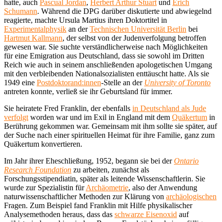
hatte, auch
Pascual Jordan
,
Herbert Arthur Stuart
und
Erich
Schumann
. Während die DPG darüber diskutierte und abwiegelnd
reagierte, machte Ursula Martius ihren Doktortitel in
Experimentalphysik
an der
Technischen Universität Berlin
bei
Hartmut Kallmann
, der selbst von der Judenverfolgung betroffen
gewesen war. Sie suchte verständlicherweise nach Möglichkeiten
für eine Emigration aus Deutschland, dass sie sowohl im Dritten
Reich wie auch in seinem anschließenden apologetischen Umgang
mit den verbleibenden Nationalsozialisten enttäuscht hatte. Als sie
1949 eine
Postdoktorand:innen
-Stelle an der
University of Toronto
antreten konnte, verließ sie ihr Geburtsland für immer.
Sie heiratete Fred Franklin, der ebenfalls
in Deutschland als Jude
verfolgt
worden war und im Exil in England mit dem
Quäkertum
in
Berührung gekommen war. Gemeinsam mit ihm sollte sie später, auf
der Suche nach einer spirituellen Heimat für ihre Familie, ganz zum
Quäkertum konvertieren.
Im Jahr ihrer Eheschließung, 1952, begann sie bei der
Ontario
Research Foundation
zu arbeiten, zunächst als
Forschungsstipendiatin, später als leitende Wissenschaftlerin. Sie
wurde zur Spezialistin für
Archäometrie
, also der Anwendung
naturwissenschaftlicher Methoden zur Klärung von
archäologischen
Fragen. Zum Beispiel fand Franklin mit Hilfe physikalischer
Analysemethoden heraus, dass das
schwarze Eisenoxid
auf