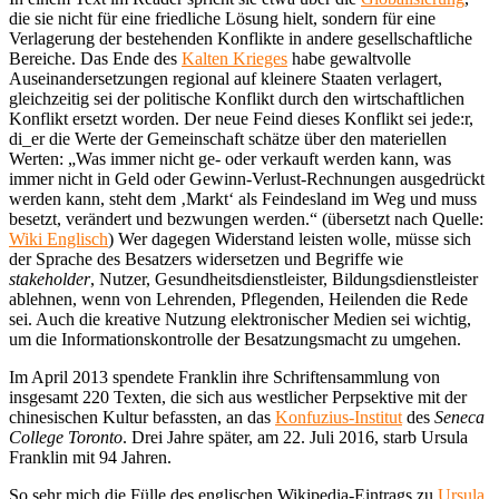
die sie nicht für eine friedliche Lösung hielt, sondern für eine
Verlagerung der bestehenden Konflikte in andere gesellschaftliche
Bereiche. Das Ende des
Kalten Krieges
habe gewaltvolle
Auseinandersetzungen regional auf kleinere Staaten verlagert,
gleichzeitig sei der politische Konflikt durch den wirtschaftlichen
Konflikt ersetzt worden. Der neue Feind dieses Konflikt sei jede:r,
di_er die Werte der Gemeinschaft schätze über den materiellen
Werten: „Was immer nicht ge- oder verkauft werden kann, was
immer nicht in Geld oder Gewinn-Verlust-Rechnungen ausgedrückt
werden kann, steht dem ‚Markt‘ als Feindesland im Weg und muss
besetzt, verändert und bezwungen werden.“ (übersetzt nach Quelle:
Wiki Englisch
) Wer dagegen Widerstand leisten wolle, müsse sich
der Sprache des Besatzers widersetzen und Begriffe wie
stakeholder
, Nutzer, Gesundheitsdienstleister, Bildungsdienstleister
ablehnen, wenn von Lehrenden, Pflegenden, Heilenden die Rede
sei. Auch die kreative Nutzung elektronischer Medien sei wichtig,
um die Informationskontrolle der Besatzungsmacht zu umgehen.
Im April 2013 spendete Franklin ihre Schriftensammlung von
insgesamt 220 Texten, die sich aus westlicher Perpsektive mit der
chinesischen Kultur befassten, an das
Konfuzius-Institut
des
Seneca
College Toronto
. Drei Jahre später, am 22. Juli 2016, starb Ursula
Franklin mit 94 Jahren.
So sehr mich die Fülle des englischen Wikipedia-Eintrags zu
Ursula