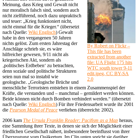
Meinung, dass Krieg und Gewalt nicht
nur moralisch falsch sind, sondern auch
nicht zielführend, noch dazu unpraktisch
und teuer: „Krieg funktioniert nicht,
nicht einmal für die Krieger.“ (übersetzt
nach Quelle:
Wiki Englisch
) Gewalt
habe in den vergangenen 50 Jahren
nichts gelöst. Zum ersten Jahrestag der
By Robert on Flickr –
Anschläge schrieb sie, es wäre
This file has been
hilfreicher gewesen, 9/11 nicht als
extracted from another
kriegerischen Akt, sondern als
file: UA Flight 175 hits
‚politisches Erdbeben‘ zu betrachten,
WTC south tower 9-11
denn soziale und politische Strukturen
edit.jpeg, CC BY-SA
seien nun mal so instabil wie
2.0
geologische. „Geologische Brüche und
menschliche Terroristen entstehen in einem Zusammenspiel der
Kräfte, die verstanden und – manchmal – gemildert werden können.
Beide können nicht durch Bomben verhindert werden.“ (übersetzt
nach Quelle:
Wiki Englisch
) Für ihre Friedensarbeit wurde ihr 2001
die
Pearson Medal of Peace
verliehen (überreicht: 2002).
2006 kam
The Ursula Franklin Reader: Pacifism as a Map
heraus,
eine Sammlung ihrer Texte, in denen sie sich der Möglichkeit einer
friedlichen Gesellschaft nähert, insbesondere beeinflusst von ihrer
Überzeugung vom Quäkertum. Im Clip unten spricht sie darüber.