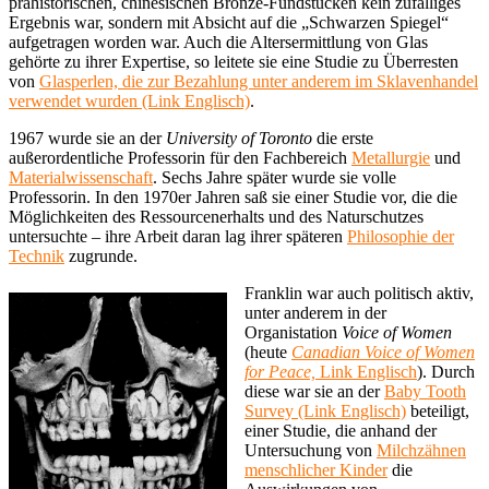
prähistorischen, chinesischen Bronze-Fundstücken kein zufälliges
Ergebnis war, sondern mit Absicht auf die „Schwarzen Spiegel“
aufgetragen worden war. Auch die Altersermittlung von Glas
gehörte zu ihrer Expertise, so leitete sie eine Studie zu Überresten
von
Glasperlen, die zur Bezahlung unter anderem im Sklavenhandel
verwendet wurden (Link Englisch)
.
1967 wurde sie an der
University of Toronto
die erste
außerordentliche Professorin für den Fachbereich
Metallurgie
und
Materialwissenschaft
. Sechs Jahre später wurde sie volle
Professorin. In den 1970er Jahren saß sie einer Studie vor, die die
Möglichkeiten des Ressourcenerhalts und des Naturschutzes
untersuchte – ihre Arbeit daran lag ihrer späteren
Philosophie der
Technik
zugrunde.
Franklin war auch politisch aktiv,
unter anderem in der
Organistation
Voice of Women
(heute
Canadian Voice of Women
for Peace,
Link Englisch
). Durch
diese war sie an der
Baby Tooth
Survey (Link Englisch)
beteiligt,
einer Studie, die anhand der
Untersuchung von
Milchzähnen
menschlicher Kinder
die