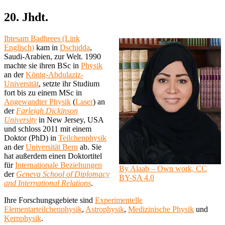
20. Jhdt.
Ibtesam Badhrees (Link
Englisch)
kam in
Dschidda
,
Saudi-Arabien, zur Welt. 1990
machte sie ihren BSc in
Physik
an der
König-Abdulaziz-
Universität
, setzte ihr Studium
fort bis zu einem MSc in
Angewandter Physik
(
Laser
) an
der
Farleigh Dickinson
University
in New Jersey, USA
und schloss 2011 mit einem
Doktor (PhD) in
Teilchenphysik
an der
Universität Bern
ab. Sie
hat außerdem einen Doktortitel
für
Internationale Beziehungen
By Alaab – Own work, CC
der
Geneva School of Diplomacy
BY-SA 4.0
and International Relations
.
Ihre Forschungsgebiete sind
Experimentelle
Elementarteilchenphysik
,
Astrophysik
,
Medizinische Physik
und
Kernphysik
.