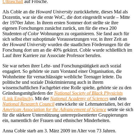
Ultraschall
auf Frösche.
Als Coble an die
Howard University
zurückkehrte, dieses Mal als
Dozentin, war sie die erste WoC, die dort eingestellt wurde – Mitte
der 1970er Jahre. In ihrem ersten Sommer dort stellte sie ihre
eigenen Forschungen zunächst zurück, um für die etwa 200
Studenten
of Color
Wohnungen zu organisieren. Sie fand auch für
sich selbst eher suboptimale Voraussetzungen vor, in ihrer Zeit an
der
Howard University
wurden die staatlichen Förderungen für die
Forschung dort um an die 40% gekürzt. Coble wurde schließlich im
Lauf ihrer Karriere zur Associate Professor berufen.
Sie war neben ihrer Lehr- und Forschungstätigkeit auch sozial
engagiert. So gehörte sie zum Vorstand einer Organisation, die
Wohnheime für vernachlässigte weibliche Teenager leitete. Da
politische und soziale Diskriminierung auch in ihrem
wissenschaftlichen Fachgebiet eine Rolle spielte, gehörte sie zu den
Gründungsmitgliedern der
National Society of Black Physicists
(Link Englisch)
. Mit der
National Academy of Sciences
und dem
National Research Council
entwickelte sie Lehrmaterialien, bei der
American Association for the Advancement of Science
setzte sie sich
für die stärkere Unterstützung unterrepräsentierter Gruppierungen
ein, namentlich der Frauen und ethnischer Minderheiten.
Anna Coble starb am 3. März 2009 im Alter von 73 Jahren.