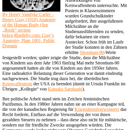
Auswirkungen von
Kernwaffenttests untersuchte. Mit
Postern in Klassenzimmern
By Henry Vandyke Carter –
wurden Grundschulkinder
Henry Gray (1918) Anatomy
aufgefordert, ihre ausgefallenen
of the Human Body (See
Milchzähne an die
„Book“ section
Studienausführenden zu senden,
below)Bartleby.com: Gray’s
dafür bekamen sie einen
Anatomy, Plate 1001, Public
Anstecker. Schon früh im Laufe
Domain
der Studie konnten in den Zähnen
erhöhte
Strontium-90
-Werte
festgestellt werden; später zeigte die Studie, dass die Milchzähne
von Kindern aus dem Jahr 1963 fünfzig Mal mehr Strontium-90
angesammelt hatten als die von Kindern aus den 1950er Jahren.
Eine radioaktive Belastung dieser Generation war damit eindeutig
nachgewiesen. Die Studie trug dazu bei, die überirdischen
Kernwaffentests
der USA zu beenden (damit ist Ursula Franklin im
Übrigen „Kollegin“ von
Katsuko Saruhashi
).
Ihre politische Arbeit stand stets im Zeichen feministischen
Pazifismus. In den 1980er Jahren nahm sie an einer Kampagne teil,
die von der kanadischen Regierung für
Kriegsdienstverweigerer
das
Recht forderte, Einfluss auf die Verwendung der von ihnen
gezahlten Steuern zu nehmen – dass diese also nicht für militärische,
sondern nur für friedliche Zwecke ausgegeben würden. Die