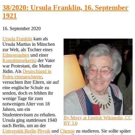
38/2020: Ursula Franklin, 16. September
1921
16. September 2020
Ursula Franklin
kam als
Ursula Martius in München
zur Welt, als Tochter eines
Ethnographen
und einer
Kunsthistorikerin
; der Vater
war Protestant, die Mutter
Jüdin. Als
Deutschland in
Polen einmarschierte
,
versuchten ihre Eltern, sie auf
eine englische Schule zu
senden, doch es fehlten ihr
wenige Tage für zum
notwenigen Alter von 18
Jahren, um ein
Studentenvisum zu erhalten.
By Moxy at English Wikipedia, CC
Ursula ging stattdessen 1940
BY 3.0
nach Berlin, um an der
Universität Berlin
Physik
und
Chemie
zu studieren. Sie sollte später