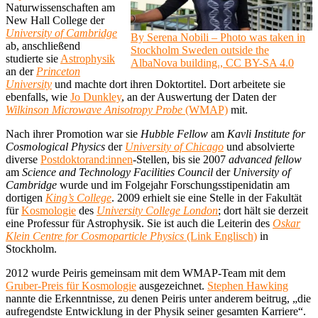
Naturwissenschaften am
New Hall College der
University of Cambridge
By Serena Nobili – Photo was taken in
ab, anschließend
Stockholm Sweden outside the
studierte sie
Astrophysik
AlbaNova building., CC BY-SA 4.0
an der
Princeton
University
und machte dort ihren Doktortitel. Dort arbeitete sie
ebenfalls, wie
Jo Dunkley
, an der Auswertung der Daten der
Wilkinson Microwave Anisotropy Probe
(WMAP)
mit.
Nach ihrer Promotion war sie
Hubble Fellow
am
Kavli Institute for
Cosmological Physics
der
University of Chicago
und absolvierte
diverse
Postdoktorand:innen
-Stellen, bis sie 2007
advanced fellow
am
Science and Technology Facilities Council
der
University of
Cambridge
wurde und im Folgejahr Forschungsstipenidatin am
dortigen
King’s College
. 2009 erhielt sie eine Stelle in der Fakultät
für
Kosmologie
des
University College London
; dort hält sie derzeit
eine Professur für Astrophysik. Sie ist auch die Leiterin des
Oskar
Klein Centre for Cosmoparticle Physics
(Link Englisch)
in
Stockholm.
2012 wurde Peiris gemeinsam mit dem WMAP-Team mit dem
Gruber-Preis für Kosmologie
ausgezeichnet.
Stephen Hawking
nannte die Erkenntnisse, zu denen Peiris unter anderem beitrug, „die
aufregendste Entwicklung in der Physik seiner gesamten Karriere“.