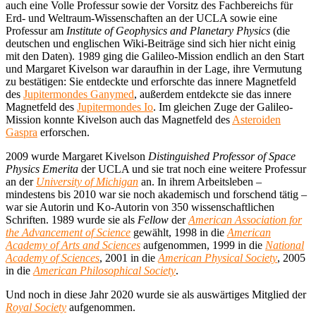
auch eine Volle Professur sowie der Vorsitz des Fachbereichs für
Erd- und Weltraum-Wissenschaften an der UCLA sowie eine
Professur am
Institute of Geophysics and Planetary Physics
(die
deutschen und englischen Wiki-Beiträge sind sich hier nicht einig
mit den Daten). 1989 ging die Galileo-Mission endlich an den Start
und Margaret Kivelson war daraufhin in der Lage, ihre Vermutung
zu bestätigen: Sie entdeckte und erforschte das innere Magnetfeld
des
Jupitermondes Ganymed
, außerdem entdekcte sie das innere
Magnetfeld des
Jupitermondes Io
. Im gleichen Zuge der Galileo-
Mission konnte Kivelson auch das Magnetfeld des
Asteroiden
Gaspra
erforschen.
2009 wurde Margaret Kivelson
Distinguished Professor of Space
Physics Emerita
der UCLA und sie trat noch eine weitere Professur
an der
University of Michigan
an. In ihrem Arbeitsleben –
mindestens bis 2010 war sie noch akademisch und forschend tätig –
war sie Autorin und Ko-Autorin von 350 wissenschaftlichen
Schriften. 1989 wurde sie als
Fellow
der
American Association for
the Advancement of Science
gewählt, 1998 in die
American
Academy of Arts and Sciences
aufgenommen, 1999 in die
National
Academy of Sciences
, 2001 in die
American Physical Society
, 2005
in die
American Philosophical Society
.
Und noch in diese Jahr 2020 wurde sie als auswärtiges Mitglied der
Royal Society
aufgenommen.