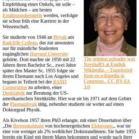
Empfehlung eines Onkels, sie solle –
als Mädchen – am besten
Ernährungsberaterin
werden, verfolgte
sie schon früh eine Karriere in der
Wissenschaft.
Sie studierte von 1946 an
Physik
am
Radcliffe College
, das zur ansonsten
nur für männliche Studenten
zugänglichen
Harvard University
The original uploader was
gehörte. Dort machte sie 1950 mit 22
NeeshaRS at English
Jahren ihren Bachelor Sc., zwei Jahre
Wikipedia. – Transferred
später den Master Sc. 1955 folgte sie
from en.wikipedia to
ihrem Ehemann nach Los Angeles und
Commons., CC BY-SA
begann in Teilzeit bei der
RAND
3.0
Corporation
zu arbeiten, einer
Denkfabrik
zur Beratung der US-
amerikanischen Streitkräfte. Hier war sie bis 1971 auf dem Gebiet
der
Plasmaphysik
tätig, nebenher studierte sie weiter auf einen
Doktorgrad Physik.
Als Kivelson 1957 ihren PhD erlangte, mit einer Dissertation über
„Die
Bremsstrahlung
von hochenergetischen
Elektronen
‚, war sie
eine von weniger als 2% weiblicher Doktorandinnen. Sie hatte 1955
bereits ein Kind mit ihrem Mann bekommen und wurde nach ihrer