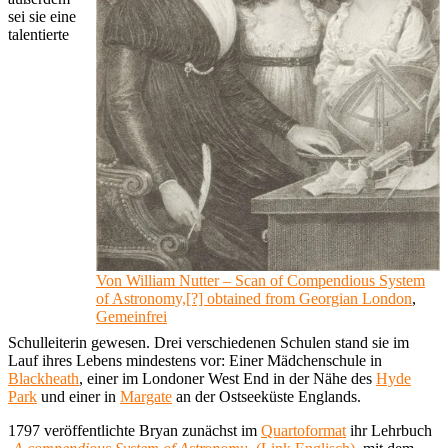
sei sie eine
talentierte
Von William Nutter – Scan of Compendious System
of Astronomy,[?] obtained from Georgian London
,
Gemeinfrei
Schulleiterin gewesen. Drei verschiedenen Schulen stand sie im
Lauf ihres Lebens mindestens vor: Einer Mädchenschule in
Blackheath
, einer im Londoner West End in der Nähe des
Hyde
Park
und einer in
Margate
an der Ostseeküste Englands.
1797 veröffentlichte Bryan zunächst im
Quartoformat
ihr Lehrbuch