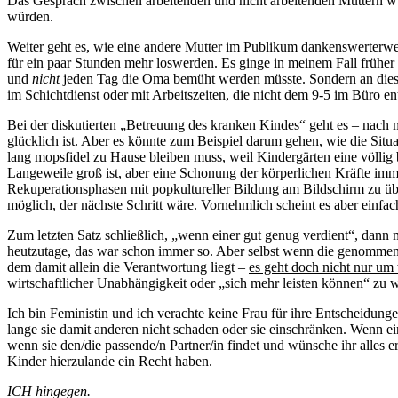
Das Gespräch zwischen arbeitenden und nicht arbeitenden Müttern wü
würden.
Weiter geht es, wie eine andere Mutter im Publikum dankenswerterwei
für ein paar Stunden mehr loswerden. Es ginge in meinem Fall früher
und
nicht
jeden Tag die Oma bemüht werden müsste. Sondern an diesen 
im Schichtdienst oder mit Arbeitszeiten, die nicht dem 9-5 im Büro e
Bei der diskutierten „Betreuung des kranken Kindes“ geht es – nach m
glücklich ist. Aber es könnte zum Beispiel darum gehen, wie die Sit
lang mopsfidel zu Hause bleiben muss, weil Kindergärten eine völlig 
Langeweile groß ist, aber eine Schonung der körperlichen Kräfte immer
Rekuperationsphasen mit popkultureller Bildung am Bildschirm zu über
möglich, der nächste Schritt wäre. Vornehmlich scheint es aber einfa
Zum letzten Satz schließlich, „wenn einer gut genug verdient“, dann m
heutzutage, das war schon immer so. Aber selbst wenn die genommen
dem damit allein die Verantwortung liegt –
es geht doch nicht nur um 
wirtschaftlicher Unabhängigkeit oder „sich mehr leisten können“ zu w
Ich bin Feministin und ich verachte keine Frau für ihre Entscheidung
lange sie damit anderen nicht schaden oder sie einschränken. Wenn ein
wenn sie den/die passende/n Partner/in findet und wünsche ihr alles e
Kinder hierzulande ein Recht haben.
ICH hingegen.