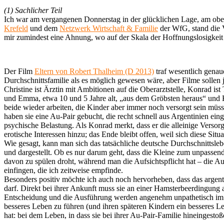
(1)
Sachlicher Teil
Ich war am vergangenen Donnerstag in der glücklichen Lage, am ob
Krefeld
und dem
Netzwerk Wirtschaft & Familie
der WfG, stand die V
mir zumindest eine Ahnung, wo auf der Skala der Hoffnungslosigkeit 
Der Film
Eltern von Robert Thalheim (D 2013)
traf wesentlich genaue
Durchschnittsfamilie als es möglich gewesen wäre, aber Filme sollen j
Christine ist Ärztin mit Ambitionen auf die Oberarztstelle, Konrad is
und Emma, etwa 10 und 5 Jahre alt, „aus dem Gröbsten heraus“ und Ko
beide wieder arbeiten, die Kinder aber immer noch versorgt sein müs
haben sie eine Au-Pair gebucht, die recht schnell aus Argentinien ei
psychische Belastung. Als Konrad merkt, dass er die alleinige Versor
erotische Interessen hinzu; das Ende bleibt offen, weil sich diese Sit
Wie gesagt, kann man sich das tatsächliche deutsche Durchschnittsleb
und dargestellt. Ob es nur darum geht, dass die Kleine zum unpasse
davon zu spülen droht, während man die Aufsichtspflicht hat – die Au
einfingen, die ich zeitweise empfinde.
Besonders positiv möchte ich auch noch hervorheben, dass das argen
darf. Direkt bei ihrer Ankunft muss sie an einer Hamsterbeerdingung
Entscheidung und die Ausführung werden angenehm unpathetisch im gan
besseres Leben zu führen (und ihren späteren Kindern ein besseres L
hat: bei dem Leben, in dass sie bei ihrer Au-Pair-Familie hineingesto