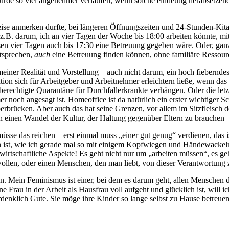
rde so viel angenehmer verlaufen, wenn solche eindeutig herabsetzend
se anmerken durfte, bei längeren Öffnungszeiten und 24-Stunden-Kitas 
 z.B. darum, ich an vier Tagen der Woche bis 18:00 arbeiten könnte, m
vier Tagen auch bis 17:30 eine Betreuung gegeben wäre. Oder, ganz vo
ntsprechen,
auch
eine Betreuung finden können, ohne familiäre Ressourc
einer Realität und Vorstellung – auch nicht darum, ein hoch fieberndes
uation sich für Arbeitgeber und Arbeitnehmer erleichtern ließe, wenn d
berechtigte Quarantäne für Durchfallerkrankte verhängen. Oder die letz
 noch angesagt ist. Homeoffice ist da natürlich ein erster wichtiger Sc
brücken. Aber auch das hat seine Grenzen, vor allem im Sitzfleisch de
ch einen Wandel der Kultur, der Haltung gegenüber Eltern zu brauchen –
üsse das reichen – erst einmal muss „einer gut genug“ verdienen, das i
 ist, wie ich gerade mal so mit einigem Kopfwiegen und Händewackel
wirtschaftliche Aspekte!
Es geht nicht nur um „arbeiten müssen“, es g
ollen, oder einen Menschen, den man liebt, von dieser Verantwortung z
en. Mein Feminismus ist einer, bei dem es darum geht, allen Menschen d
e Frau in der Arbeit als Hausfrau voll aufgeht und glücklich ist, will 
rdenklich Gute. Sie möge ihre Kinder so lange selbst zu Hause betreuen,