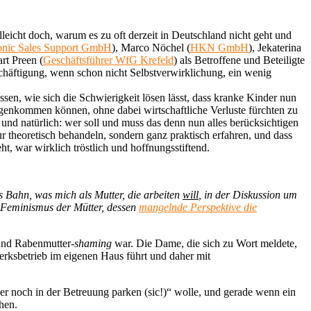
leicht doch, warum es zu oft derzeit in Deutschland nicht geht und
onic Sales Support GmbH
), Marco Nöchel (
HKN GmbH
), Jekaterina
rt Preen (
Geschäftsführer WfG Krefeld
) als Betroffene und Beteiligte
schäftigung, wenn schon nicht Selbstverwirklichung, ein wenig
sen, wie sich die Schwierigkeit lösen lässt, dass kranke Kinder nun
gegenkommen können, ohne dabei wirtschaftliche Verluste fürchten zu
 und natürlich: wer soll und muss das denn nun alles berücksichtigen
theoretisch behandeln, sondern ganz praktisch erfahren, und dass
, war wirklich tröstlich und hoffnungsstiftend.
es Bahn, was mich als Mutter, die arbeiten
will
, in der Diskussion um
m Feminismus der Mütter, dessen
mangelnde Perspektive die
e und Rabenmutter-
shaming
war. Die Dame, die sich zu Wort meldete,
erksbetrieb im eigenen Haus führt und daher mit
er noch in der Betreuung parken (sic!)“ wolle, und gerade wenn ein
hen.