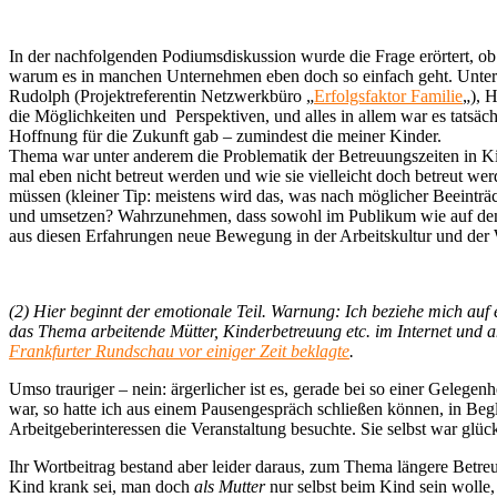
In der nachfolgenden Podiumsdiskussion wurde die Frage erörtert, ob 
warum es in manchen Unternehmen eben doch so einfach geht. Unte
Rudolph (Projektreferentin Netzwerkbüro „
Erfolgsfaktor Familie
„), 
die Möglichkeiten und Perspektiven, und alles in allem war es tatsäc
Hoffnung für die Zukunft gab – zumindest die meiner Kinder.
Thema war unter anderem die Problematik der Betreuungszeiten in Kita
mal eben nicht betreut werden und wie sie vielleicht doch betreut we
müssen (kleiner Tip: meistens wird das, was nach möglicher Beeinträch
und umsetzen? Wahrzunehmen, dass sowohl im Publikum wie auf dem P
aus diesen Erfahrungen neue Bewegung in der Arbeitskultur und der Wa
(2) Hier beginnt der emotionale Teil. Warnung: Ich beziehe mich auf 
das Thema arbeitende Mütter, Kinderbetreuung etc. im Internet und a
Frankfurter Rundschau vor einiger Zeit beklagte
.
Umso trauriger – nein: ärgerlicher ist es, gerade bei so einer Gelegen
war, so hatte ich aus einem Pausengespräch schließen können, in Be
Arbeitgeberinteressen die Veranstaltung besuchte. Sie selbst war glück
Ihr Wortbeitrag bestand aber leider daraus, zum Thema längere Betre
Kind krank sei, man doch
als Mutter
nur selbst beim Kind sein wolle