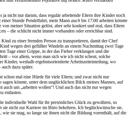
en und verurteilenden Pejorative
auf beiden Seiten
vermieden
ja nicht nur darum, dass regulär arbeitende Eltern ihre Kinder noch
it einer Stunde Pendelfahrt, mein Mann
auch
bis 17:00 arbeiten könnte
n meiner Situation gelöst, aber sehr konkret und real, dass Eltern
en – die schlicht nicht immer vorhanden oder erreichbar sind.
 Kind zu einer fremden Person zu transportieren, damit der Chef
as Kind wegen drei gefüllter Windeln an einem Nachmittag zwei Tage
ten Tage einer Grippe, in der das Fieber verklungen und die
hritt – vor allem, wenn man sich wie ich nicht scheut, solche
r Kinder, weshalb ergebnisorientierte Arbeitszeiteinteilung, wo
 auch dazu später.
st schon mal eine Hürde für viele Eltern; und zwar nicht nur
n sagen könnte, unter dem unglücklichen Bilck meines Mannes, auf
eht auch um „arbeiten wollen“! Und auch das nicht nur wegen
u entlasten.
ie individuelle Wahl für ihr persönliches Glück zu gewähren, so
ich sie nicht zur Karriere im Büro bekehren. Ich beglückwünsche sie,
 wie sie mag, so lange sie ihnen nicht die Bildung vorenthält, auf die