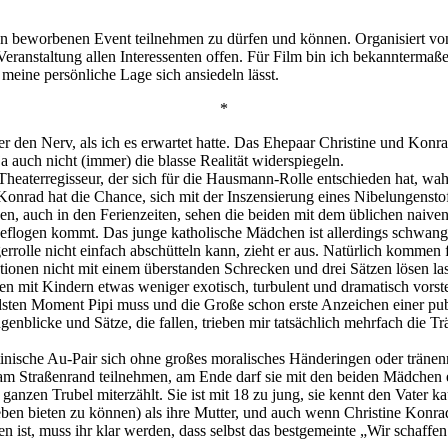
en beworbenen Event teilnehmen zu dürfen und können. Organisiert vo
eranstaltung allen Interessenten offen. Für Film bin ich bekannterma
meine persönliche Lage sich ansiedeln lässt.
*
r den Nerv, als ich es erwartet hatte. Das Ehepaar Christine und Konra
a auch nicht (immer) die blasse Realität widerspiegeln.
t Theaterregisseur, der sich für die Hausmann-Rolle entschieden hat, w
nrad hat die Chance, sich mit der Inszensierung eines Nibelungenstof
sen, auch in den Ferienzeiten, sehen die beiden mit dem üblichen nai
ngeflogen kommt. Das junge katholische Mädchen ist allerdings schwang
gerrolle nicht einfach abschütteln kann, zieht er aus. Natürlich komme
uationen nicht mit einem überstanden Schrecken und drei Sätzen lösen la
en mit Kindern etwas weniger exotisch, turbulent und dramatisch vorste
ndsten Moment Pipi muss und die Große schon erste Anzeichen einer pu
genblicke und Sätze, die fallen, trieben mir tatsächlich mehrfach die T
tinische Au-Pair sich ohne großes moralisches Händeringen oder träne
 am Straßenrand teilnehmen, am Ende darf sie mit den beiden Mädchen e
zen Trubel miterzählt. Sie ist mit 18 zu jung, sie kennt den Vater ka
eben bieten zu können) als ihre Mutter, und auch wenn Christine Konra
ßen ist, muss ihr klar werden, dass selbst das bestgemeinte „Wir schaff