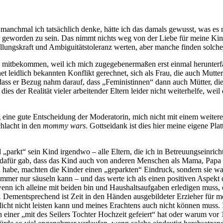
, manchmal ich tatsächlich denke, hätte ich das damals gewusst, was e
 geworden zu sein. Das nimmt nichts weg von der Liebe für meine Kinde
tellungskraft und Ambiguitätstoleranz werten, aber manche finden solc
 mitbekommen, weil ich mich zugegebenermaßen erst einmal herunterfa
et leidlich bekannten Konflikt gerechnet, sich als Frau, die auch Mutte
ass er Bezug nahm darauf, dass „Feministinnen“ dann auch Mütter, die 
ies der Realität vieler arbeitender Eltern leider nicht weiterhelfe, weil
 eine gute Entscheidung der Moderatorin, mich nicht mit einem weitere
chlacht in den
mommy wars
. Gottseidank ist dies hier meine eigene Pla
arkt“ sein Kind irgendwo – alle Eltern, die ich in Betreuungseinricht
dafür gab, dass das Kind auch von anderen Menschen als Mama, Papa o
habe, machten die Kinder einen „geparkten“ Eindruck, sondern sie ware
immer nur säuseln kann – und das werte ich als einen positiven Aspekt
nn ich alleine mit beiden bin und Haushaltsaufgaben erledigen muss, ei
.
Dementsprechend ist Zeit in den Händen ausgebildeter Erzieher für me
hlicht nicht leisten kann und meines Erachtens auch nicht können muss.
n einer „mit des Seilers Tochter Hochzeit gefeiert“ hat oder warum vo