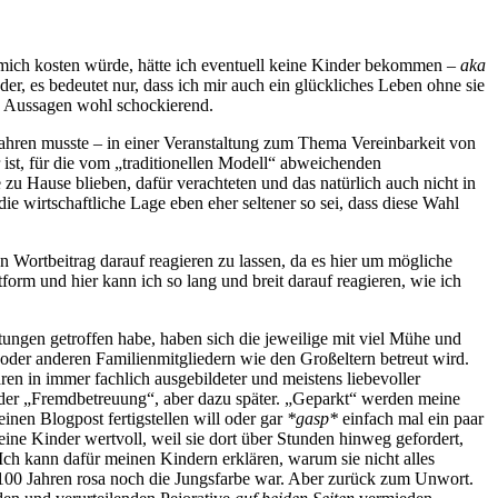
s mich kosten würde, hätte ich eventuell keine Kinder bekommen –
aka
r, es bedeutet nur, dass ich mir auch ein glückliches Leben ohne sie
he Aussagen wohl schockierend.
hren musste – in einer Veranstaltung zum Thema Vereinbarkeit von
r ist, für die vom „traditionellen Modell“ abweichenden
zu Hause blieben, dafür verachteten und das natürlich auch nicht in
 die wirtschaftliche Lage eben eher seltener so sei, dass diese Wahl
n Wortbeitrag darauf reagieren zu lassen, da es hier um mögliche
ttform und hier kann ich so lang und breit darauf reagieren, wie ich
ungen getroffen habe, haben sich die jeweilige mit viel Mühe und
der anderen Familienmitgliedern wie den Großeltern betreut wird.
n in immer fachlich ausgebildeter und meistens liebevoller
 der „Fremdbetreuung“, aber dazu später. „Geparkt“ werden meine
nen Blogpost fertigstellen will oder gar
*gasp*
einfach mal ein paar
ine Kinder wertvoll, weil sie dort über Stunden hinweg gefordert,
 Ich kann dafür meinen Kindern erklären, warum sie nicht alles
r 100 Jahren rosa noch die Jungsfarbe war. Aber zurück zum Unwort.