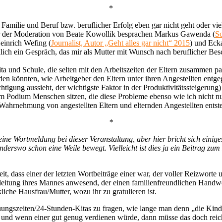
*
Familie und Beruf bzw. beruflicher Erfolg eben gar nicht geht oder viel
r der Moderation von Beate Kowollik besprachen Markus Gawenda (
S
Heinrich Wefing (
Journalist, Autor „Geht alles gar nicht“ 2015
) und Ecka
hlich ein Gespräch, das mir als Mutter mit Wunsch nach beruflicher Be
 und Schule, die selten mit den Arbeitszeiten der Eltern zusammen pas
rden könnten, wie Arbeitgeber den Eltern unter ihren Angestellten ent
tigung aussieht, der wichtigste Faktor in der Produktivitätssteigerung)
odium Menschen sitzen, die diese Probleme ebenso wie ich nicht nur 
hrnehmung von angestellten Eltern und elternden Angestellten entsteht
*
eine Wortmeldung bei dieser Veranstaltung, aber hier bricht sich einig
nderswo schon eine Weile bewegt. Vielleicht ist dies ja ein Beitrag zu
heit, dass einer der letzten Wortbeiträge einer war, der voller Reizwort
gleitung ihres Mannes anwesend, der einen familienfreundlichen Handw
liche Hausfrau/Mutter, wozu ihr zu gratulieren ist.
uungszeiten/24-Stunden-Kitas zu fragen, wie lange man denn „die Kind
, und wenn einer gut genug verdienen würde, dann müsse das doch reic