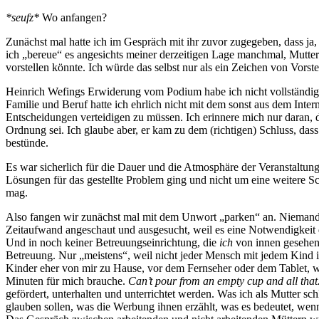
*seufz*
Wo anfangen?
Zunächst mal hatte ich im Gespräch mit ihr zuvor zugegeben, dass ja
ich „bereue“ es angesichts meiner derzeitigen Lage manchmal, Mutter
vorstellen könnte. Ich würde das selbst nur als ein Zeichen von Vors
Heinrich Wefings Erwiderung vom Podium habe ich nicht vollständig
Familie und Beruf hatte ich ehrlich nicht mit dem sonst aus dem Intern
Entscheidungen verteidigen zu müssen. Ich erinnere mich nur daran, d
Ordnung sei. Ich glaube aber, er kam zu dem (richtigen) Schluss, dass d
bestünde.
Es war sicherlich für die Dauer und die Atmosphäre der Veranstaltung
Lösungen für das gestellte Problem ging und nicht um eine weitere S
mag.
Also fangen wir zunächst mal mit dem Unwort „parken“ an. Niemand „p
Zeitaufwand angeschaut und ausgesucht, weil es eine Notwendigkeit 
Und in noch keiner Betreuungseinrichtung, die
ich
von innen gesehen 
Betreuung. Nur „meistens“, weil nicht jeder Mensch mit jedem Kind 
Kinder eher von mir zu Hause, vor dem Fernseher oder dem Tablet, we
Minuten für mich brauche.
Can’t pour from an empty cup and all that
gefördert, unterhalten und unterrichtet werden. Was ich als Mutter sc
glauben sollen, was die Werbung ihnen erzählt, was es bedeutet, wen