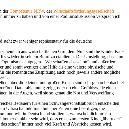
n der
Competentia NRW
, der
Wirtschaftsförderungsgesellschaft
ßen immer zu haben und von einer Podiumsdiskussion versprach ich
d steht zwar weniger repräsentativ für die deutsche
ahrscheinlich aus wirtschaftlichen Gründen. Nun sind die Kinder Käte
fes wieder in seinem Beruf zu etablieren. Der Umstellung, dass nun
ven Optimismus entgegen. „Wir schaffen das schon“ und außerdem
er und somit weniger eine Hilfe als eine weitere physische und
n für die romantische Zuspitzung auch noch jeweils andere mögliche
ssen.
llen, aber die kleinen und großen Krisen sind sehr genau beobachtet
bertären Dauerablehnung zeigt, oder ob eine Gefühlswelle einen
ränen in die Augen, weil sie so genau die Not und Verzweiflung
nreiches Bedauern für einen Schwangerschaftsabbruch entscheiden
in Ultraschallbild mit ähnlicher Zeremonie beerdigen; die
um und will in Deutschland studieren, wahrscheinlich um ein
d immer dankbar sein wird, dass er sie zum ersten Kind „überredet“
en das schon“ immer noch viel Kraft und Abstriche kosten wird.