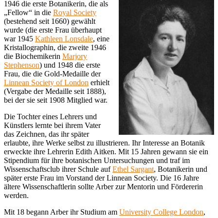
1946 die erste Botanikerin, die als
„Fellow“ in die
Royal Society
(bestehend seit 1660) gewählt
wurde (die erste Frau überhaupt
war 1945
Kathleen Lonsdale
, eine
Kristallographin, die zweite 1946
die Biochemikerin
Marjory
Stephenson
) und 1948 die erste
Frau, die die Gold-Medaille der
Linnean Society of London
erhielt
(Vergabe der Medaille seit 1888),
bei der sie seit 1908 Mitglied war.
Die Tochter eines Lehrers und
Künstlers lernte bei ihrem Vater
das Zeichnen, das ihr später
erlaubte, ihre Werke selbst zu illustrieren. Ihr Interesse an Botanik
erweckte ihre Lehrerin Edith Aitken. Mit 15 Jahren gewann sie ein
Stipendium für ihre botanischen Untersuchungen und traf im
Wissenschaftsclub ihrer Schule auf
Ethel Sargant
, Botanikerin und
später erste Frau im Vorstand der Linnean Society. Die 16 Jahre
ältere Wissenschaftlerin sollte Arber zur Mentorin und Fördererin
werden.
Mit 18 begann Arber ihr Studium am
University College London
,