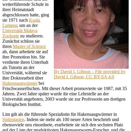
weiterführende Schule in
ihrer Heimatstadt
abgeschlossen hatte, ging
sie 1971 nach
Kuala
Lumpur
, um an der
Universität Malaya
Zoologie
zu studieren.
Zunächst schloss sie
ihren
Master of Science
ab, dann arbeitete sie auf
ihre Promotion hin. Sie
verdiente ihren Unterhalt
als Tutorin an der
By David I. Gibson – File provided by
Universität, während sie
David I. Gibson, CC BY-SA 4.0
ihre Doktorarbeit über
Hakensaugwürmer
bei
Frischwasserfischen. Mit dieser Arbeit promovierte sie 1987, mit 35
Jahren. Zwei Jahre später wurde ihr eine Lehrstelle an der
Universität angeboten, 2003 wurde sie zur Professorin am dortigen
Biologischen Institut.
Lim gilt als die führende Spezialistin für Hakensaugwürmer in
Südostasien
. Indem sie mehr als 100 neuer Arten beschrieb und
ebensoviele neu einordnete, erarbeitete sie sich den sechsten Platz
auf der Liste der produktivsten Hakensaugwurm-Forscher, und die