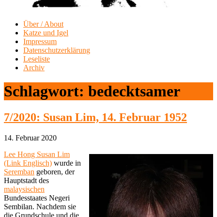
Über / About
Katze und Igel
Impressum
Datenschutzerklärung
Leseliste
Archiv
Schlagwort:
bedecktsamer
7/2020: Susan Lim, 14. Februar 1952
14. Februar 2020
Lee Hong Susan Lim
(Link Englisch)
wurde in
Seremban
geboren, der
Hauptstadt des
malaysischen
Bundesstaates Negeri
Sembilan. Nachdem sie
die Grundschule und die