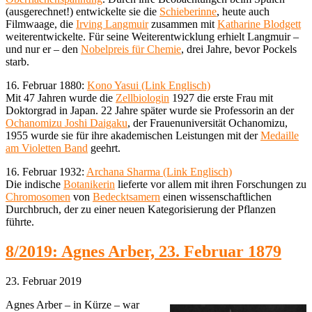
(ausgerechnet!) entwickelte sie die
Schieberinne
, heute auch
Filmwaage, die
Irving Langmuir
zusammen mit
Katharine Blodgett
weiterentwickelte. Für seine Weiterentwicklung erhielt Langmuir –
und nur er – den
Nobelpreis für Chemie
, drei Jahre, bevor Pockels
starb.
16. Februar 1880:
Kono Yasui (Link Englisch)
Mit 47 Jahren wurde die
Zellbiologin
1927 die erste Frau mit
Doktorgrad in Japan. 22 Jahre später wurde sie Professorin an der
Ochanomizu Joshi Daigaku
, der Frauenuniversität Ochanomizu,
1955 wurde sie für ihre akademischen Leistungen mit der
Medaille
am Violetten Band
geehrt.
16. Februar 1932:
Archana Sharma (Link Englisch)
Die indische
Botanikerin
lieferte vor allem mit ihren Forschungen zu
Chromosomen
von
Bedecktsamern
einen wissenschaftlichen
Durchbruch, der zu einer neuen Kategorisierung der Pflanzen
führte.
8/2019: Agnes Arber, 23. Februar 1879
23. Februar 2019
Agnes Arber – in Kürze – war