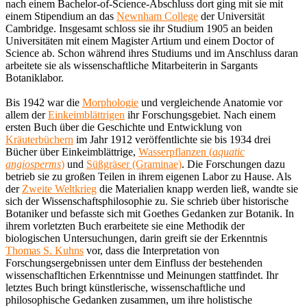
nach einem Bachelor-of-Science-Abschluss dort ging mit sie mit
einem Stipendium an das
Newnham College
der Universität
Cambridge. Insgesamt schloss sie ihr Studium 1905 an beiden
Universitäten mit einem Magister Artium und einem Doctor of
Science ab. Schon während ihres Studiums und im Anschluss daran
arbeitete sie als wissenschaftliche Mitarbeiterin in Sargants
Botaniklabor.
Bis 1942 war die
Morphologie
und vergleichende Anatomie vor
allem der
Einkeimblättrigen
ihr Forschungsgebiet. Nach einem
ersten Buch über die Geschichte und Entwicklung von
Kräuterbüchern
im Jahr 1912 veröffentlichte sie bis 1934 drei
Bücher über Einkeimblättrige,
Wasserpflanzen (
aquatic
angiosperms
)
und
Süßgräser (Graminae)
. Die Forschungen dazu
betrieb sie zu großen Teilen in ihrem eigenen Labor zu Hause. Als
der
Zweite Weltkrieg
die Materialien knapp werden ließ, wandte sie
sich der Wissenschaftsphilosophie zu. Sie schrieb über historische
Botaniker und befasste sich mit Goethes Gedanken zur Botanik. In
ihrem vorletzten Buch erarbeitete sie eine Methodik der
biologischen Untersuchungen, darin greift sie der Erkenntnis
Thomas S. Kuhns
vor, dass die Interpretation von
Forschungsergebnissen unter dem Einfluss der bestehenden
wissenschafltichen Erkenntnisse und Meinungen stattfindet. Ihr
letztes Buch bringt künstlerische, wissenschaftliche und
philosophische Gedanken zusammen, um ihre holistische