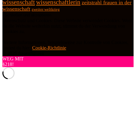
wissenschaft
wissenschaftlerin
zeitstrahl frauen in der
wissenschaft
zweiter weltkrieg
Datenschutz und Cookies: Diese Website verwendet Cookies. Wenn
du die Website weiterhin nutzt, stimmst du der Verwendung von
Cookies zu.
Weitere Informationen, beispielsweise zur Kontrolle von Cookies,
findest du hier:
Cookie-Richtlinie
© 2026 frauenfiguren
WEG MIT
§218!