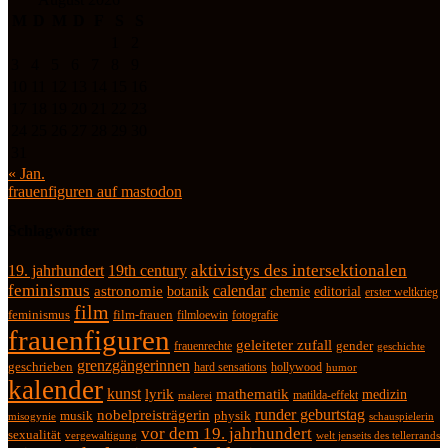
M
D
M
D
F
S
S
1
2
3
4
5
6
7
8
9
10
11
12
13
14
15
16
17
18
19
20
21
22
23
24
25
26
27
28
29
30
31
« Jan.
frauenfiguren auf mastodon
Schlagwörter
19. jahrhundert
19th century
aktivistys des intersektionalen
feminismus
calendar
astronomie
botanik
chemie
editorial
erster weltkrieg
film
feminismus
film-frauen
fotografie
filmloewin
frauenfiguren
geleiteter zufall
frauenrechte
gender
geschichte
grenzgängerinnen
geschrieben
hard sensations
hollywood
humor
kalender
kunst
lyrik
mathematik
medizin
matilda-effekt
malerei
runder geburtstag
nobelpreisträgerin
physik
musik
misogynie
schauspielerin
vor dem 19. jahrhundert
sexualität
vergewaltigung
welt jenseits des tellerrands