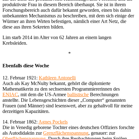
produktivste Frau in diesem Bereich überhaupt. Sie ist in ihrem
Forschungsbereich auch dafür bekannt geworden, einen bis dahin
unbekannten Mechanismus zu beschreiben, mit dem sich einige der
Würmer an ihren Wirten befestigen, nämlich einer Art Netz, die
diese aus ihren Sekreten bilden.
Lim starb 2014 im Alter von 62 Jahren an einem langen
Krebsleiden.
*
Ebenfalls diese Woche
12. Februar 1921:
Kathleen Antonelli
Auch als Kay McNulty bekannt, gehört die diplomierte
Mathematikerin zu den sechsersten Programmiererinnen des
ENIAC
, mit dem die US-Armee
ballistische
Berechnungen
anstellte. Die Lebensgeschichten dieser „Computer“ genannten
Frauen (und Männer) sind lesenswert, aber zu gehaltvoll für meine
derzeitigen Kapazitäten.
14. Februar 1862:
Agnes Pockels
Die in Venedig geborene Tochter eines deutschen Offiziers forschte
als Autodidaktin zur
Grenzflächenspannung
, genauer: zur
Oberflächenspannung
. Durch ihre Beobachtungen beim Spülen