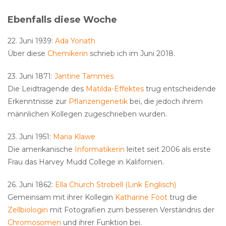
Ebenfalls diese Woche
22. Juni 1939:
Ada Yonath
Über diese
Chemikerin
schrieb ich im Juni 2018.
23. Juni 1871:
Jantine Tammes
Die Leidtragende des
Matilda-Effektes
trug entscheidende
Erkenntnisse zur
Pflanzengenetik
bei, die jedoch ihrem
männlichen Kollegen zugeschrieben wurden.
23. Juni 1951:
Maria Klawe
Die amerikanische
Informatikerin
leitet seit 2006 als erste
Frau das Harvey Mudd College in Kalifornien.
26. Juni 1862:
Ella Church Strobell (Link Englisch)
Gemeinsam mit ihrer Kollegin
Katharine Foot
trug die
Zellbiologin
mit Fotografien zum besseren Verständnis der
Chromosomen
und ihrer Funktion bei.