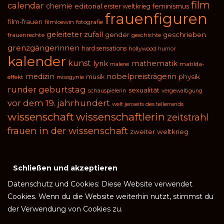
film
calendar
chemie
editorial
feminismus
erster weltkrieg
frauenfiguren
film-frauen
filmloewin
fotografie
geleiteter zufall
geschrieben
gender
frauenrechte
geschichte
grenzgängerinnen
hard sensations
hollywood
humor
kalender
kunst
lyrik
mathematik
malerei
matilda-
medizin
nobelpreisträgerin
physik
musik
effekt
misogynie
runder geburtstag
sexualität
schauspielerin
vergewaltigung
vor dem 19. jahrhundert
welt jenseits des tellerrands
wissenschaft
wissenschaftlerin
zeitstrahl
frauen in der wissenschaft
zweiter weltkrieg
Datenschutz und Cookies: Diese Website verwendet
Cookies. Wenn du die Website weiterhin nutzt, stimmst du
der Verwendung von Cookies zu.