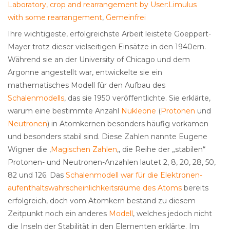
Laboratory, crop and rearrangement by User:Limulus
with some rearrangement
,
Gemeinfrei
Ihre wichtigeste, erfolgreichste Arbeit leistete Goeppert-
Mayer trotz dieser vielseitigen Einsätze in den 1940ern.
Während sie an der University of Chicago und dem
Argonne angestellt war, entwickelte sie ein
mathematisches Modell für den Aufbau des
Schalenmodells
, das sie 1950 veröffentlichte. Sie erklärte,
warum eine bestimmte Anzahl
Nukleone
(
Protonen
und
Neutronen
) in Atomkernen besonders häufig vorkamen
und besonders stabil sind. Diese Zahlen nannte Eugene
Wigner die ‚
Magischen Zahlen
‚, die Reihe der „stabilen“
Protonen- und Neutronen-Anzahlen lautet 2, 8, 20, 28, 50,
82 und 126. Das
Schalenmodell war für die Elektronen-
aufenthaltswahrscheinlichkeitsräume des Atoms
bereits
erfolgreich, doch vom Atomkern bestand zu diesem
Zeitpunkt noch ein anderes
Modell
, welches jedoch nicht
die Inseln der Stabilität in den Elementen erklärte. Im