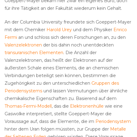
Goeppert-Mayer bekam hier zwar ein eigenes Büro, doch
für ihre Tätigkeit an der Fakultät wiederum kein Gehalt.
An der Columbia University freundete sich Goeppert-Mayer
mit dem Chemiker
Harold Urey
und dem Physiker
Enrico
Fermi
an und schloss sich deren Forschungen an, zu den
Valenzelektronen
der bis dahin noch unentdeckten
transuranischen Elementen
. Die Anzahl der
Valenzelektronen, das heißt der Elektronen auf der
äußersten Schale eines Elements, die an chemischen
Verbindungen beteiligt sein können, bestimmen die
Zugehörigkeit zu den unterschiedlichen
Gruppen des
Periodensystems
und lassen Vermutungen über ähnliche
chemikalische Eigenschaften zu. Basierend auf dem
Thomas-Fermi-Modell
, das die
Elektronenhülle
wie eine
Gaswolke interpretiert, stellte Goeppert-Mayer die
Voraussage auf, dass die Elemente, die im
Periodensystem
hinter dem Uran folgen müssten, zur Gruppe der
Metalle
der Seltenen Erden
gehören würden. Diese Voraussage