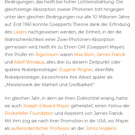
Bedingungen, das heißt bei hoher Lichteinstrahlung. Die
gleichzeitige Absorption zweier Photonen tritt hingegen
unter den gleichen Bedingungen nur alle 10 Millionen Jahre
auf. Erst 1961 konnte Goepperts Theorie dank der Erfindung
des
Lasers
nachgewiesen werden, die Einheit, in der die
Wahrscheinlichkeit einer Zwei-Photonen-Absorption
gemessen wird, heißt ihr zu Ehren GM (Goeppert-Mayer).
Ihre Prüfer im
Rigorosum
waren
Max Born
,
James Franck
und
Adolf Windaus
, alles drei zu diesem Zeitpunkt oder
spätere Nobelpreisträger.
Eugene Wigner
, ebenfalls
Nobelpreisträger, bezeichnete ihre Arbeit später als
„Meisterwerk der Klarheit und Greifbarkeit“.
Im gleichen Jahr, in dem sie ihren Doktortitel errang, hatte
sie auch
Joseph Edward Mayer
geheiratet, einen
Fellow
der
Rockefeller Foundation
und Assistent von James Franck.
Mit ihm zog sie nach ihrer Promotion in die USA, wo Mayer
als
außerordentlicher Professor
an der
Johns Hopkins