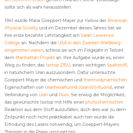
sollte sich als wahr herausstellen.
1941 wurde Maria Goeppert-Mayer zur
Fellow
der
American
Physical Society
und im Dezember dieses Jahres trat sie
ihre erste bezahlte Lehrtätigkeit am
Sarah Lawrence
College
an. Nachdem die
USA in den Zweiten Weltkrieg
eingetreten waren
, schloss sie sich im Folgejahr in Teilzeit
dem
Manhattan-Projekt
an. Ihre Aufgabe wurde es, einen
Weg zu finden, das
Isotop
235U
, einen wichtigen
Spaltstoff
,
in natürlichem Uran auszusondern. Dafür untersuchte
Goeppert-Mayer die chemischen und
thermodynamischen
Eigenschaften von
Uranhexafluorid (Uran(VI)-fluorid)
, einer
Verbindung von
Uran
und
Fluor
. Sie erwog die Möglichkeit,
das gewünschte Isotop mit Hilfe einer
photochemischen
Reaktion aus dem Stoff auszufällen, doch dies war zu dem
Zeitpunkt noch nicht praktikabel; auch hier wurde die
Erfindung des Lasers notwendig, um Goeppert-Mayers
Theorien in die Praxis umzusetzen.