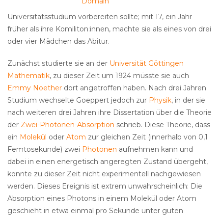
Domain
Universitätsstudium vorbereiten sollte; mit 17, ein Jahr
früher als ihre Komiliton:innen, machte sie als eines von drei
oder vier Mädchen das Abitur.
Zunächst studierte sie an der
Universität Göttingen
Mathematik
, zu dieser Zeit um 1924 müsste sie auch
Emmy Noether
dort angetroffen haben. Nach drei Jahren
Studium wechselte Goeppert jedoch zur
Physik
, in der sie
nach weiteren drei Jahren ihre Dissertation über die Theorie
der
Zwei-Photonen-Absorption
schrieb. Diese Theorie, dass
ein
Molekül
oder
Atom
zur gleichen Zeit (innerhalb von 0,1
Femtosekunde) zwei
Photonen
aufnehmen kann und
dabei in einen energetisch angeregten Zustand übergeht,
konnte zu dieser Zeit nicht experimentell nachgewiesen
werden. Dieses Ereignis ist extrem unwahrscheinlich: Die
Absorption eines Photons in einem Molekül oder Atom
geschieht in etwa einmal pro Sekunde unter guten