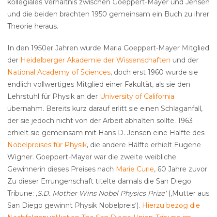
kollegiales Verhältnis zwischen Goeppert-Mayer und Jensen
und die beiden brachten 1950 gemeinsam ein Buch zu ihrer
Theorie heraus.
In den 1950er Jahren wurde Maria Goeppert-Mayer Mitglied
der
Heidelberger Akademie der Wissenschaften
und der
National Academy of Sciences
, doch erst 1960 wurde sie
endlich vollwertiges Mitglied einer Fakultät, als sie den
Lehrstuhl für Physik an der
University of California
übernahm. Bereits kurz darauf erlitt sie einen Schlaganfall,
der sie jedoch nicht von der Arbeit abhalten sollte. 1963
erhielt sie gemeinsam mit Hans D. Jensen eine Hälfte des
Nobelpreises für Physik
, die andere Hälfte erhielt Eugene
Wigner. Goeppert-Mayer war die zweite weibliche
Gewinnerin dieses Preises nach
Marie Curie
, 60 Jahre zuvor.
Zu dieser Errungenschaft titelte damals die San Diego
Tribune:
‚S.D. Mother Wins Nobel Physics Prize‘
(‚Mutter aus
San Diego gewinnt Physik Nobelpreis‘).
Hierzu bezog die