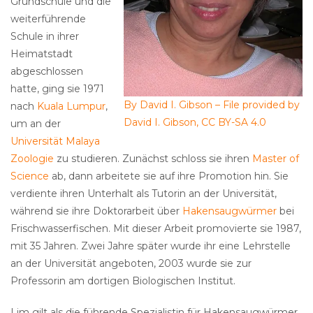
Grundschule und die
weiterführende
Schule in ihrer
Heimatstadt
abgeschlossen
hatte, ging sie 1971
By David I. Gibson – File provided by
nach
Kuala Lumpur
,
David I. Gibson, CC BY-SA 4.0
um an der
Universität Malaya
Zoologie
zu studieren. Zunächst schloss sie ihren
Master of
Science
ab, dann arbeitete sie auf ihre Promotion hin. Sie
verdiente ihren Unterhalt als Tutorin an der Universität,
während sie ihre Doktorarbeit über
Hakensaugwürmer
bei
Frischwasserfischen. Mit dieser Arbeit promovierte sie 1987,
mit 35 Jahren. Zwei Jahre später wurde ihr eine Lehrstelle
an der Universität angeboten, 2003 wurde sie zur
Professorin am dortigen Biologischen Institut.
Lim gilt als die führende Spezialistin für Hakensaugwürmer