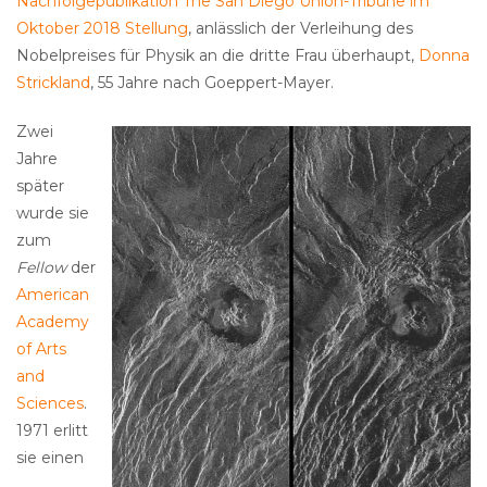
Nachfolgepublikation The San Diego Union-Tribune im
Oktober 2018 Stellung
, anlässlich der Verleihung des
Nobelpreises für Physik an die dritte Frau überhaupt,
Donna
Strickland
, 55 Jahre nach Goeppert-Mayer.
Zwei
Jahre
später
wurde sie
zum
Fellow
der
American
Academy
of Arts
and
Sciences
.
1971 erlitt
sie einen