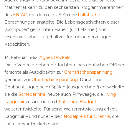
Auch als Kay McNulty bekannt, gehört die diplomierte
Mathematikerin zu den sechsersten Programmiererinnen
des
ENIAC
, mit dem die US-Armee
ballistische
Berechnungen anstellte. Die Lebensgeschichten dieser
„Computer“ genannten Frauen (und Männer) sind
lesenswert, aber zu gehaltvoll für meine derzeitigen
Kapazitäten.
14. Februar 1862:
Agnes Pockels
Die in Venedig geborene Tochter eines deutschen Offiziers
forschte als Autodidaktin zur
Grenzflächenspannung
,
genauer: zur
Oberflächenspannung
. Durch ihre
Beobachtungen beim Spülen (ausgerechnet!) entwickelte
sie die
Schieberinne
, heute auch Filmwaage, die
Irving
Langmuir
zusammen mit
Katharine Blodgett
weiterentwickelte. Für seine Weiterentwicklung erhielt
Langmuir – und nur er – den
Nobelpreis für Chemie
, drei
Jahre, bevor Pockels starb.