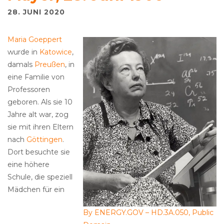
28. JUNI 2020
Maria Goeppert
wurde in
Katowice
,
damals
Preußen
, in
eine Familie von
Professoren
geboren. Als sie 10
Jahre alt war, zog
sie mit ihren Eltern
nach
Göttingen
.
Dort besuchte sie
eine höhere
Schule, die speziell
Mädchen für ein
By ENERGY.GOV – HD.3A.050, Public