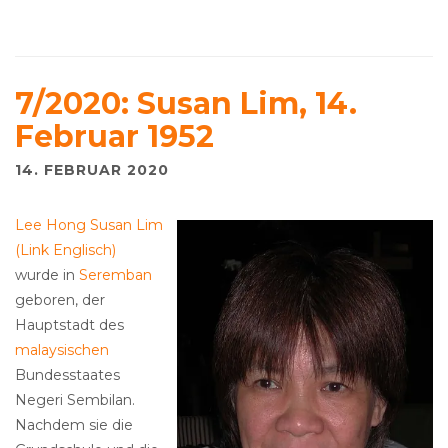
7/2020: Susan Lim, 14.
Februar 1952
14. FEBRUAR 2020
Lee Hong Susan Lim
(Link Englisch)
wurde in
Seremban
geboren, der
Hauptstadt des
malaysischen
Bundesstaates
Negeri Sembilan.
Nachdem sie die