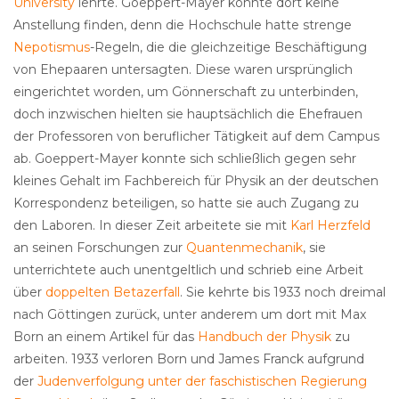
University
lehrte. Goeppert-Mayer konnte dort keine
Anstellung finden, denn die Hochschule hatte strenge
Nepotismus
-Regeln, die die gleichzeitige Beschäftigung
von Ehepaaren untersagten. Diese waren ursprünglich
eingerichtet worden, um Gönnerschaft zu unterbinden,
doch inzwischen hielten sie hauptsächlich die Ehefrauen
der Professoren von beruflicher Tätigkeit auf dem Campus
ab. Goeppert-Mayer konnte sich schließlich gegen sehr
kleines Gehalt im Fachbereich für Physik an der deutschen
Korrespondenz beteiligen, so hatte sie auch Zugang zu
den Laboren. In dieser Zeit arbeitete sie mit
Karl Herzfeld
an seinen Forschungen zur
Quantenmechanik
, sie
unterrichtete auch unentgeltlich und schrieb eine Arbeit
über
doppelten Betazerfall
. Sie kehrte bis 1933 noch dreimal
nach Göttingen zurück, unter anderem um dort mit Max
Born an einem Artikel für das
Handbuch der Physik
zu
arbeiten. 1933 verloren Born und James Franck aufgrund
der
Judenverfolgung unter der faschistischen Regierung