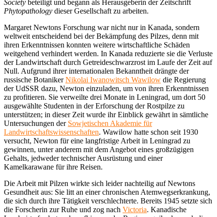
Society
beteiligt und begann als Herausgeberin der Zeitschrift
Phytopathology
dieser Gesellschaft zu arbeiten.
Margaret Newtons Forschung war nicht nur in Kanada, sondern
weltweit entscheidend bei der Bekämpfung des Pilzes, denn mit
ihren Erkenntnissen konnten weitere wirtschaftliche Schäden
weitgehend verhindert werden. In Kanada reduzierte sie die Verluste
der Landwirtschaft durch Getreideschwarzrost im Laufe der Zeit auf
Null. Aufgrund ihrer internationalen Bekanntheit drängte der
russische Botaniker
Nikolai Iwanowitsch Wawilow
die Regierung
der UdSSR dazu, Newton einzuladen, um von ihren Erkenntnissen
zu profitieren. Sie verweilte drei Monate in Leningrad, um dort 50
ausgewählte Studenten in der Erforschung der Rostpilze zu
unterstützen; in dieser Zeit wurde ihr Einblick gewährt in sämtliche
Untersuchungen der
Sowjetischen Akademie für
Landwirtschaftswissenschaften
. Wawilow hatte schon seit 1930
versucht, Newton für eine langfristige Arbeit in Leningrad zu
gewinnen, unter anderem mit dem Angebot eines großzügigen
Gehalts, jedweder technischer Ausrüstung und einer
Kamelkarawane für ihre Reisen.
Die Arbeit mit Pilzen wirkte sich leider nachteilig auf Newtons
Gesundheit aus: Sie litt an einer chronischen Atemwegserkrankung,
die sich durch ihre Tätigkeit verschlechterte. Bereits 1945 setzte sich
die Forscherin zur Ruhe und zog nach
Victoria
. Kanadische