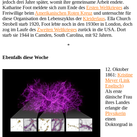
jedoch drei Jahre später, womit ihre gemeinsame Arbeit endete.
Katharine Foot meldete sich zum Ende des
Ersten Weltkrieges
als
Freiwillige beim
Amerikanischen Roten Kreuz
und untersuchte für
diese Organisation den Lebenszyklus der
Kleiderlaus
. Ella Church
Strobell starb 1920, Foot lebte noch in den 1930er in London, doch
zog im Laufe des
Zweiten Weltkrieges
zurück in die USA. Dort
starb sie 1944 in Camden, South Carolina, mit 92 Jahren.
*
Ebenfalls diese Woche
12. Oktober
1861:
Kristine
Meyer (Link
Englisch)
Als erste
dänische Frau
ihres Landes
erlangte die
Physikerin
einen
Doktorgrad in