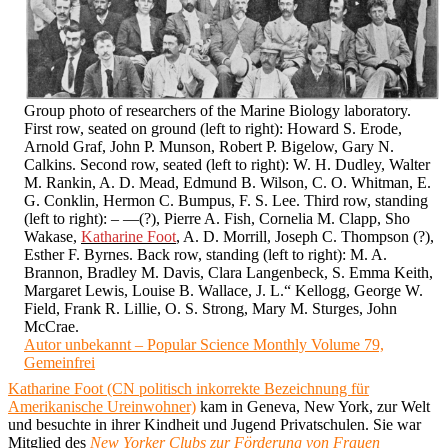
Group photo of researchers of the Marine Biology laboratory.
First row, seated on ground (left to right): Howard S. Erode,
Arnold Graf, John P. Munson, Robert P. Bigelow, Gary N.
Calkins. Second row, seated (left to right): W. H. Dudley, Walter
M. Rankin, A. D. Mead, Edmund B. Wilson, C. O. Whitman, E.
G. Conklin, Hermon C. Bumpus, F. S. Lee. Third row, standing
(left to right): – —(?), Pierre A. Fish, Cornelia M. Clapp, Sho
Wakase,
Katharine Foot
, A. D. Morrill, Joseph C. Thompson (?),
Esther F. Byrnes. Back row, standing (left to right): M. A.
Brannon, Bradley M. Davis, Clara Langenbeck, S. Emma Keith,
Margaret Lewis, Louise B. Wallace, J. L.“ Kellogg, George W.
Field, Frank R. Lillie, O. S. Strong, Mary M. Sturges, John
McCrae.
Autor unbekannt – Popular Science Monthly Volume 79,
Gemeinfrei
Katharine Foot (CN politisch inkorrekte Bezeichnung für
Amerikanische Ureinwohner)
kam in Geneva, New York, zur Welt
und besuchte in ihrer Kindheit und Jugend Privatschulen. Sie war
Mitglied des
New Yorker Clubs zur Förderung von Frauen