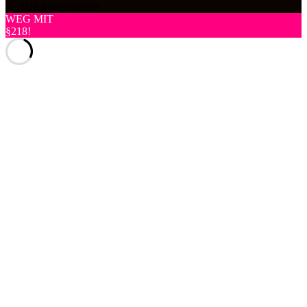
© 2026 frauenfiguren
WEG MIT
§218!