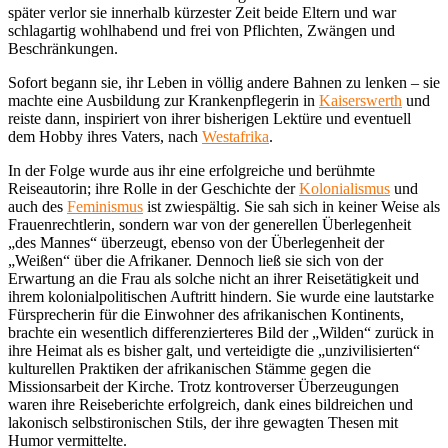
später verlor sie innerhalb kürzester Zeit beide Eltern und war
schlagartig wohlhabend und frei von Pflichten, Zwängen und
Beschränkungen.
Sofort begann sie, ihr Leben in völlig andere Bahnen zu lenken – sie
machte eine Ausbildung zur Krankenpflegerin in
Kaiserswerth
und
reiste dann, inspiriert von ihrer bisherigen Lektüre und eventuell
dem Hobby ihres Vaters, nach
Westafrika
.
In der Folge wurde aus ihr eine erfolgreiche und berühmte
Reiseautorin; ihre Rolle in der Geschichte der
Kolonialismus
und
auch des
Feminismus
ist zwiespältig. Sie sah sich in keiner Weise als
Frauenrechtlerin, sondern war von der generellen Überlegenheit
„des Mannes“ überzeugt, ebenso von der Überlegenheit der
„Weißen“ über die Afrikaner. Dennoch ließ sie sich von der
Erwartung an die Frau als solche nicht an ihrer Reisetätigkeit und
ihrem kolonialpolitischen Auftritt hindern. Sie wurde eine lautstarke
Fürsprecherin für die Einwohner des afrikanischen Kontinents,
brachte ein wesentlich differenzierteres Bild der „Wilden“ zurück in
ihre Heimat als es bisher galt, und verteidigte die „unzivilisierten“
kulturellen Praktiken der afrikanischen Stämme gegen die
Missionsarbeit der Kirche. Trotz kontroverser Überzeugungen
waren ihre Reiseberichte erfolgreich, dank eines bildreichen und
lakonisch selbstironischen Stils, der ihre gewagten Thesen mit
Humor vermittelte.