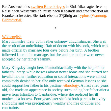
Bei Ausbruch des
zweiten Burenkrieges
in Südafrika sagte sie eine
Reise nach Westafrika ab, reiste nach Kapstadt und arbeitete dort als
Krankenschwester. Sie starb ebenda 37jährig an
Typhus (Warnung:
Bildmaterial)
.
*
Wiki english
Mary Kingsley grew up in rather unhappy circumstances: She was
the result of an unbefitting affair of doctor with his cook, which was
made official by marriage four days before her birth. A brother
followed later in the marriage, but she and her mother were never
accepted by her father’s family.
Mary Kingsley taught herself autodidactically with the help of her
father’s library, while he was almost never home and she nursed her
invalid mother; further education or social interactions were almost
completely denied to her. She only received German lessons so she
could support her father in his pastime,
ethnology
. At last at 26 years
old, she made an appearance in society surrounding her father after a
move from Islington to Cambridge, where she replaced her ill
mother as a hostess. Four years later she lost both parents in a very
short time and was precipitously wealthy and free of duties and
constraints.