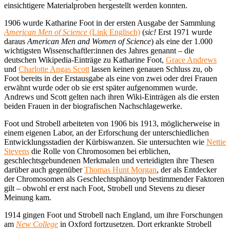
einsichtigere Materialproben hergestellt werden konnten.
1906 wurde Katharine Foot in der ersten Ausgabe der Sammlung
American Men of Science
(Link Englisch)
(
sic!
Erst 1971 wurde
daraus
American Men and Women of Science
) als eine der 1.000
wichtigsten Wissenschaftler:innen des Jahres genannt – die
deutschen Wikipedia-Einträge zu Katharine Foot,
Grace Andrews
und
Charlotte Angas Scott
lassen keinen genauen Schluss zu, ob
Foot bereits in der Erstausgabe als eine von zwei oder drei Frauen
erwähnt wurde oder ob sie erst später aufgenommen wurde.
Andrews und Scott gelten nach ihren Wiki-Einträgen als die ersten
beiden Frauen in der biografischen Nachschlagewerke.
Foot und Strobell arbeiteten von 1906 bis 1913, möglicherweise in
einem eigenen Labor, an der Erforschung der unterschiedlichen
Entwicklungsstadien der Kürbiswanzen. Sie untersuchten wie
Nettie
Stevens
die Rolle von Chromosomen bei erblichen,
geschlechtsgebundenen Merkmalen und verteidigten ihre Thesen
darüber auch gegenüber
Thomas Hunt Morgan
, der als Entdecker
der Chromosomen als Geschlechtsphänoytp bestimmender Faktoren
gilt – obwohl er erst nach Foot, Strobell und Stevens zu dieser
Meinung kam.
1914 gingen Foot und Strobell nach England, um ihre Forschungen
am
New College
in Oxford fortzusetzen. Dort erkrankte Strobell