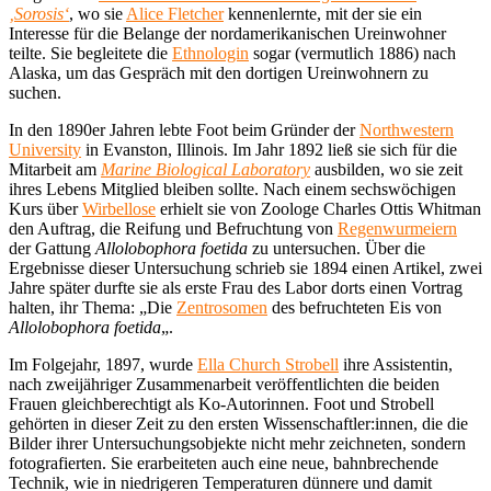
‚Sorosis‘
, wo sie
Alice Fletcher
kennenlernte, mit der sie ein
Interesse für die Belange der nordamerikanischen Ureinwohner
teilte. Sie begleitete die
Ethnologin
sogar (vermutlich 1886) nach
Alaska, um das Gespräch mit den dortigen Ureinwohnern zu
suchen.
In den 1890er Jahren lebte Foot beim Gründer der
Northwestern
University
in Evanston, Illinois. Im Jahr 1892 ließ sie sich für die
Mitarbeit am
Marine Biological Laboratory
ausbilden, wo sie zeit
ihres Lebens Mitglied bleiben sollte. Nach einem sechswöchigen
Kurs über
Wirbellose
erhielt sie von Zoologe Charles Ottis Whitman
den Auftrag, die Reifung und Befruchtung von
Regenwurmeiern
der Gattung
Allolobophora foetida
zu untersuchen. Über die
Ergebnisse dieser Untersuchung schrieb sie 1894 einen Artikel, zwei
Jahre später durfte sie als erste Frau des Labor dorts einen Vortrag
halten, ihr Thema: „Die
Zentrosomen
des befruchteten Eis von
Allolobophora foetida
„.
Im Folgejahr, 1897, wurde
Ella Church Strobell
ihre Assistentin,
nach zweijähriger Zusammenarbeit veröffentlichten die beiden
Frauen gleichberechtigt als Ko-Autorinnen. Foot und Strobell
gehörten in dieser Zeit zu den ersten Wissenschaftler:innen, die die
Bilder ihrer Untersuchungsobjekte nicht mehr zeichneten, sondern
fotografierten. Sie erarbeiteten auch eine neue, bahnbrechende
Technik, wie in niedrigeren Temperaturen dünnere und damit