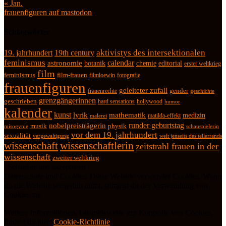
« Jan.
frauenfiguren auf mastodon
Schlagwörter
19. jahrhundert
19th century
aktivistys des intersektionalen
feminismus
calendar
astronomie
botanik
chemie
editorial
erster weltkrieg
film
feminismus
film-frauen
fotografie
filmloewin
frauenfiguren
geleiteter zufall
frauenrechte
gender
geschichte
grenzgängerinnen
geschrieben
hard sensations
hollywood
humor
kalender
kunst
lyrik
mathematik
medizin
matilda-effekt
malerei
runder geburtstag
nobelpreisträgerin
physik
musik
misogynie
schauspielerin
vor dem 19. jahrhundert
sexualität
vergewaltigung
welt jenseits des tellerrands
wissenschaft
wissenschaftlerin
zeitstrahl frauen in der
wissenschaft
zweiter weltkrieg
Datenschutz und Cookies: Diese Website verwendet Cookies. Wenn
du die Website weiterhin nutzt, stimmst du der Verwendung von
Cookies zu.
Weitere Informationen, beispielsweise zur Kontrolle von Cookies,
findest du hier:
Cookie-Richtlinie