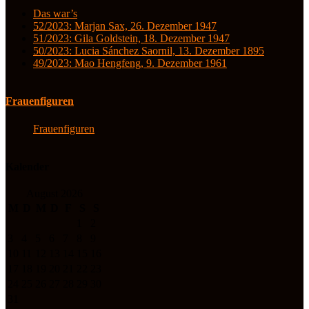
Das war’s
52/2023: Marjan Sax, 26. Dezember 1947
51/2023: Gila Goldstein, 18. Dezember 1947
50/2023: Lucia Sánchez Saornil, 13. Dezember 1895
49/2023: Mao Hengfeng, 9. Dezember 1961
Frauenfiguren
Frauenfiguren
Kalender
August 2026
M
D
M
D
F
S
S
1
2
3
4
5
6
7
8
9
10
11
12
13
14
15
16
17
18
19
20
21
22
23
24
25
26
27
28
29
30
31