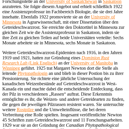
Forschungsstelle an der
University of Saskatchewan
in
Saskatoon
anzutreten. Sie folgte diesem Angebot und erhielt schließlich 1922
eine Assistenzprofessur im Fachbereich Biologie, die sie drei Jahre
innehatte. Ebenfalls 1922 promovierte sie an der
University of
Minnesota
in Agrarwissenschaft, mit einer Dissertation über den
Getreideschwarzrost. Sie erreichte den Doktortitel in Minnesota zur
gleichen Zeit wie die Assistenzprofessur in Saskatoon, indem sie
ihre Zeit zu gleichen Teilen auf beide Universitäten verteilte: Sechs
Monate arbeitete sie in Minnesota, sechs Monate in Saskatoon.
Weitere Getreideschwarzrost-Epidemien nach 1916, in den Jahren
1919 und 1921, hatten zur Gründung eines
Dominion Rust
Research Lab
(Link Englisch)
an der
University of Manitoba
in
Winnipeg
geführt. 1925 trat Margaret Newton dort die Stelle als
leitende
Phytopathologin
an und blieb in dieser Postion bis zu ihrer
Pensionierung. Sie richtete eine jährliche Untersuchung der
kanadischen Weizenbestände auf Getreideschwarzrost in West-
Kanada ein und machte dabei die entscheidende Entdeckung, dass
der Pilz in verschiedenen „Rassen“ auftrat. Diese Erkenntnis
ermöglichte es ihr, die Weizen- und andere Getreidearten zu finden,
die gegen die jeweiligen Pilzrassen resistent waren. Sie untersuchte
weitere
Rostpilze
und die Umwelteinflüsse, die bei deren
Verbreitung eine Rolle spielten. Insgesamt veröffentlichte Newton
45 Schriften zum Getreideschwarzrost und 11 Forschungsarbeiten.
1929 war sie an der Gründung der
Canadian Phytopathological