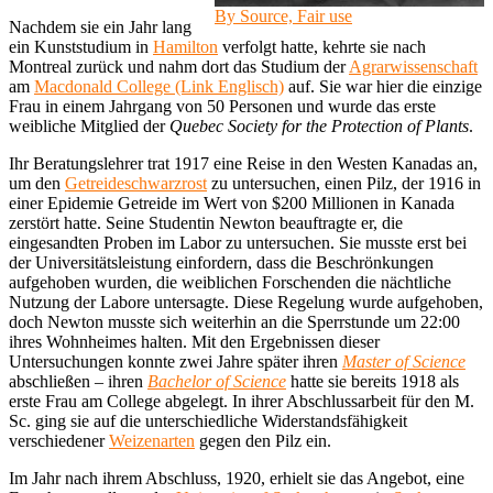
By Source, Fair use
Nachdem sie ein Jahr lang
ein Kunststudium in
Hamilton
verfolgt hatte, kehrte sie nach
Montreal zurück und nahm dort das Studium der
Agrarwissenschaft
am
Macdonald College (Link Englisch)
auf. Sie war hier die einzige
Frau in einem Jahrgang von 50 Personen und wurde das erste
weibliche Mitglied der
Quebec Society for the Protection of Plants
.
Ihr Beratungslehrer trat 1917 eine Reise in den Westen Kanadas an,
um den
Getreideschwarzrost
zu untersuchen, einen Pilz, der 1916 in
einer Epidemie Getreide im Wert von $200 Millionen in Kanada
zerstört hatte. Seine Studentin Newton beauftragte er, die
eingesandten Proben im Labor zu untersuchen. Sie musste erst bei
der Universitätsleistung einfordern, dass die Beschrönkungen
aufgehoben wurden, die weiblichen Forschenden die nächtliche
Nutzung der Labore untersagte. Diese Regelung wurde aufgehoben,
doch Newton musste sich weiterhin an die Sperrstunde um 22:00
ihres Wohnheimes halten. Mit den Ergebnissen dieser
Untersuchungen konnte zwei Jahre später ihren
Master of Science
abschließen – ihren
Bachelor of Science
hatte sie bereits 1918 als
erste Frau am College abgelegt. In ihrer Abschlussarbeit für den M.
Sc. ging sie auf die unterschiedliche Widerstandsfähigkeit
verschiedener
Weizenarten
gegen den Pilz ein.
Im Jahr nach ihrem Abschluss, 1920, erhielt sie das Angebot, eine