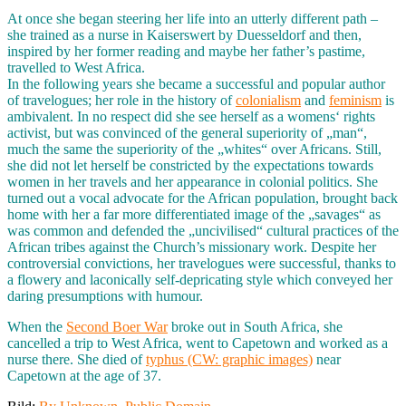
At once she began steering her life into an utterly different path –
she trained as a nurse in Kaiserswert by Duesseldorf and then,
inspired by her former reading and maybe her father’s pastime,
travelled to West Africa.
In the following years she became a successful and popular author
of travelogues; her role in the history of
colonialism
and
feminism
is
ambivalent. In no respect did she see herself as a womens‘ rights
activist, but was convinced of the general superiority of „man“,
much the same the superiority of the „whites“ over Africans. Still,
she did not let herself be constricted by the expectations towards
women in her travels and her appearance in colonial politics. She
turned out a vocal advocate for the African population, brought back
home with her a far more differentiated image of the „savages“ as
was common and defended the „uncivilised“ cultural practices of the
African tribes against the Church’s missionary work. Despite her
controversial convictions, her travelogues were successful, thanks to
a flowery and laconically self-depricating style which conveyed her
daring presumptions with humour.
When the
Second Boer War
broke out in South Africa, she
cancelled a trip to West Africa, went to Capetown and worked as a
nurse there. She died of
typhus (CW: graphic images)
near
Capetown at the age of 37.