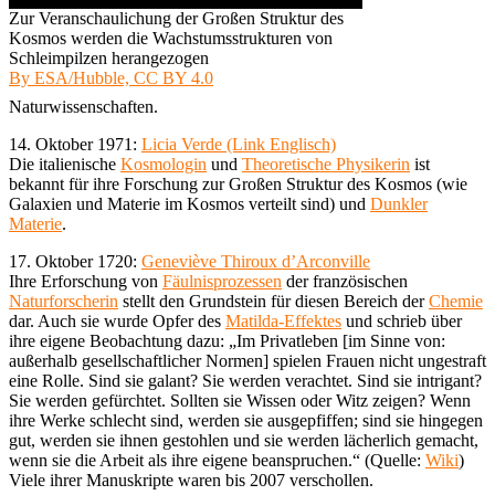
Zur Veranschaulichung der Großen Struktur des
Kosmos werden die Wachstumsstrukturen von
Schleimpilzen herangezogen
By ESA/Hubble, CC BY 4.0
Naturwissenschaften.
14. Oktober 1971:
Licia Verde (Link Englisch)
Die italienische
Kosmologin
und
Theoretische Physikerin
ist
bekannt für ihre Forschung zur Großen Struktur des Kosmos (wie
Galaxien und Materie im Kosmos verteilt sind) und
Dunkler
Materie
.
17. Oktober 1720:
Geneviève Thiroux d’Arconville
Ihre Erforschung von
Fäulnisprozessen
der französischen
Naturforscherin
stellt den Grundstein für diesen Bereich der
Chemie
dar. Auch sie wurde Opfer des
Matilda-Effektes
und schrieb über
ihre eigene Beobachtung dazu: „Im Privatleben [im Sinne von:
außerhalb gesellschaftlicher Normen] spielen Frauen nicht ungestraft
eine Rolle. Sind sie galant? Sie werden verachtet. Sind sie intrigant?
Sie werden gefürchtet. Sollten sie Wissen oder Witz zeigen? Wenn
ihre Werke schlecht sind, werden sie ausgepfiffen; sind sie hingegen
gut, werden sie ihnen gestohlen und sie werden lächerlich gemacht,
wenn sie die Arbeit als ihre eigene beanspruchen.“ (Quelle:
Wiki
)
Viele ihrer Manuskripte waren bis 2007 verschollen.