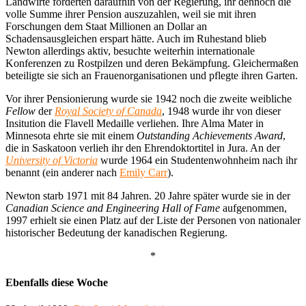
Landwirte forderten daraufhin von der Regierung, ihr dennoch die
volle Summe ihrer Pension auszuzahlen, weil sie mit ihren
Forschungen dem Staat Millionen an Dollar an
Schadensausgleichen erspart hätte. Auch im Ruhestand blieb
Newton allerdings aktiv, besuchte weiterhin internationale
Konferenzen zu Rostpilzen und deren Bekämpfung. Gleichermaßen
beteiligte sie sich an Frauenorganisationen und pflegte ihren Garten.
Vor ihrer Pensionierung wurde sie 1942 noch die zweite weibliche
Fellow
der
Royal Society of Canada
, 1948 wurde ihr von dieser
Insitution die Flavell Medaille verliehen. Ihre Alma Mater in
Minnesota ehrte sie mit einem
Outstanding Achievements Award
,
die in Saskatoon verlieh ihr den Ehrendoktortitel in Jura. An der
University of Victoria
wurde 1964 ein Studentenwohnheim nach ihr
benannt (ein anderer nach
Emily Carr
).
Newton starb 1971 mit 84 Jahren. 20 Jahre später wurde sie in der
Canadian Science and Engineering Hall of Fame
aufgenommen,
1997 erhielt sie einen Platz auf der Liste der Personen von nationaler
historischer Bedeutung der kanadischen Regierung.
*
Ebenfalls diese Woche