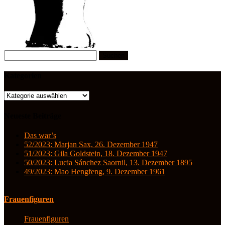
Suchen
nach:
Kategorien
Kategorien
Neueste Beiträge
Das war’s
52/2023: Marjan Sax, 26. Dezember 1947
51/2023: Gila Goldstein, 18. Dezember 1947
50/2023: Lucia Sánchez Saornil, 13. Dezember 1895
49/2023: Mao Hengfeng, 9. Dezember 1961
Frauenfiguren
Frauenfiguren