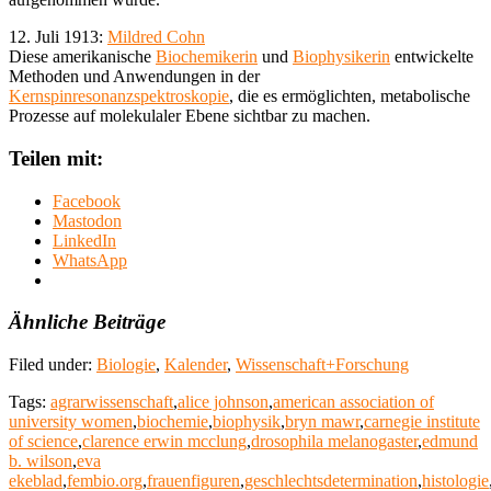
12. Juli 1913:
Mildred Cohn
Diese amerikanische
Biochemikerin
und
Biophysikerin
entwickelte
Methoden und Anwendungen in der
Kernspinresonanzspektroskopie
, die es ermöglichten, metabolische
Prozesse auf molekulaler Ebene sichtbar zu machen.
Teilen mit:
Facebook
Mastodon
LinkedIn
WhatsApp
Ähnliche Beiträge
Filed under:
Biologie
,
Kalender
,
Wissenschaft+Forschung
Tags:
agrarwissenschaft
,
alice johnson
,
american association of
university women
,
biochemie
,
biophysik
,
bryn mawr
,
carnegie institute
of science
,
clarence erwin mcclung
,
drosophila melanogaster
,
edmund
b. wilson
,
eva
ekeblad
,
fembio.org
,
frauenfiguren
,
geschlechtsdetermination
,
histologie