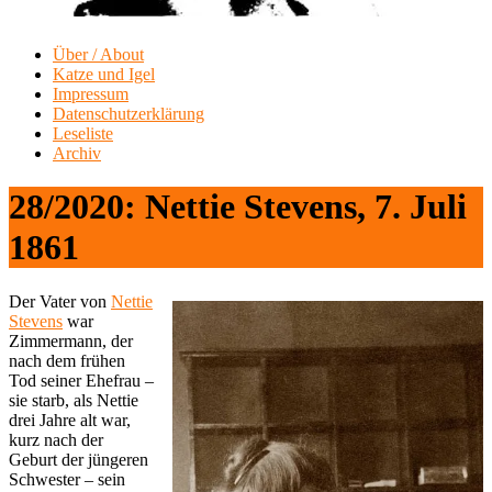
Über / About
Katze und Igel
Impressum
Datenschutzerklärung
Leseliste
Archiv
28/2020: Nettie Stevens, 7. Juli
1861
Der Vater von
Nettie
Stevens
war
Zimmermann, der
nach dem frühen
Tod seiner Ehefrau –
sie starb, als Nettie
drei Jahre alt war,
kurz nach der
Geburt der jüngeren
Schwester – sein