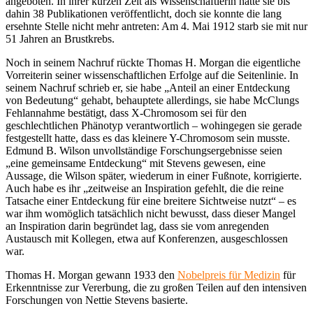
angeboten. In ihrer kurzen Zeit als Wissenschaftlerin hatte sie bis
dahin 38 Publikationen veröffentlicht, doch sie konnte die lang
ersehnte Stelle nicht mehr antreten: Am 4. Mai 1912 starb sie mit nur
51 Jahren an Brustkrebs.
Noch in seinem Nachruf rückte Thomas H. Morgan die eigentliche
Vorreiterin seiner wissenschaftlichen Erfolge auf die Seitenlinie. In
seinem Nachruf schrieb er, sie habe „Anteil an einer Entdeckung
von Bedeutung“ gehabt, behauptete allerdings, sie habe McClungs
Fehlannahme bestätigt, dass X-Chromosom sei für den
geschlechtlichen Phänotyp verantwortlich – wohingegen sie gerade
festgestellt hatte, dass es das kleinere Y-Chromosom sein musste.
Edmund B. Wilson unvollständige Forschungsergebnisse seien
„eine gemeinsame Entdeckung“ mit Stevens gewesen, eine
Aussage, die Wilson später, wiederum in einer Fußnote, korrigierte.
Auch habe es ihr „zeitweise an Inspiration gefehlt, die die reine
Tatsache einer Entdeckung für eine breitere Sichtweise nutzt“ – es
war ihm womöglich tatsächlich nicht bewusst, dass dieser Mangel
an Inspiration darin begründet lag, dass sie vom anregenden
Austausch mit Kollegen, etwa auf Konferenzen, ausgeschlossen
war.
Thomas H. Morgan gewann 1933 den
Nobelpreis für Medizin
für
Erkenntnisse zur Vererbung, die zu großen Teilen auf den intensiven
Forschungen von Nettie Stevens basierte.