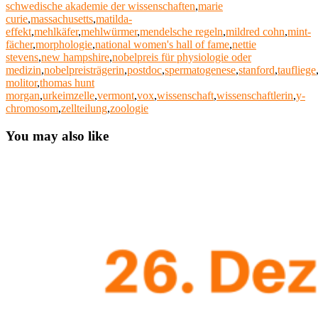
schwedische akademie der wissenschaften
,
marie
curie
,
massachusetts
,
matilda-
effekt
,
mehlkäfer
,
mehlwürmer
,
mendelsche regeln
,
mildred cohn
,
mint-
fächer
,
morphologie
,
national women's hall of fame
,
nettie
stevens
,
new hampshire
,
nobelpreis für physiologie oder
medizin
,
nobelpreisträgerin
,
postdoc
,
spermatogenese
,
stanford
,
taufliege
molitor
,
thomas hunt
morgan
,
urkeimzelle
,
vermont
,
vox
,
wissenschaft
,
wissenschaftlerin
,
y-
chromosom
,
zellteilung
,
zoologie
You may also like