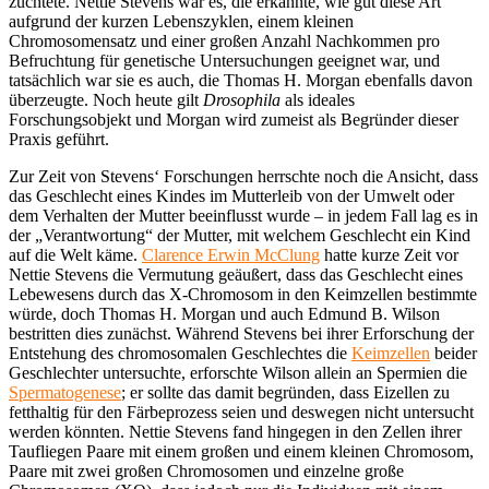
züchtete. Nettie Stevens war es, die erkannte, wie gut diese Art
aufgrund der kurzen Lebenszyklen, einem kleinen
Chromosomensatz und einer großen Anzahl Nachkommen pro
Befruchtung für genetische Untersuchungen geeignet war, und
tatsächlich war sie es auch, die Thomas H. Morgan ebenfalls davon
überzeugte. Noch heute gilt
Drosophila
als ideales
Forschungsobjekt und Morgan wird zumeist als Begründer dieser
Praxis geführt.
Zur Zeit von Stevens‘ Forschungen herrschte noch die Ansicht, dass
das Geschlecht eines Kindes im Mutterleib von der Umwelt oder
dem Verhalten der Mutter beeinflusst wurde – in jedem Fall lag es in
der „Verantwortung“ der Mutter, mit welchem Geschlecht ein Kind
auf die Welt käme.
Clarence Erwin McClung
hatte kurze Zeit vor
Nettie Stevens die Vermutung geäußert, dass das Geschlecht eines
Lebewesens durch das X-Chromosom in den Keimzellen bestimmte
würde, doch Thomas H. Morgan und auch Edmund B. Wilson
bestritten dies zunächst. Während Stevens bei ihrer Erforschung der
Entstehung des chromosomalen Geschlechtes die
Keimzellen
beider
Geschlechter untersuchte, erforschte Wilson allein an Spermien die
Spermatogenese
; er sollte das damit begründen, dass Eizellen zu
fetthaltig für den Färbeprozess seien und deswegen nicht untersucht
werden könnten. Nettie Stevens fand hingegen in den Zellen ihrer
Taufliegen Paare mit einem großen und einem kleinen Chromosom,
Paare mit zwei großen Chromosomen und einzelne große