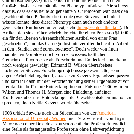
Chromosomen (XO), dass jedoch nur die Individuen mit einem
Groß-Klein-Paar den männlichen Phänotyp aufwiesen. Sie schloss
daraus, dass es das heute so genannte Y-Chromosom war, dass den
geschlechtlichen Phänotyp bestimmte (was Stevens noch nicht
wissen konnte: dass dieser Phänotyp dann auch noch anderen
genetischen Einflüssen unterliegt, siehe
Intergeschlechtlichkeit
). Der
Artikel, den sie darüber schrieb, brachte ihr einen Preis von $1.000,-
ein für den „besten wissenschaftlichen Artikel von einer Frau
geschrieben“, und das Carnegie Institute veröffentlichte ihre Arbeit
in den „Studien zur Spermatogenese“. Doch weder von ihren
männlichen Vorbilden noch von der wissenschaftlichen
Gemeinschaft wurde sie als Forscherin und Entdeckerin anerkannt,
noch weniger gewürdigt. Edmund B. Wilson überarbeitete,
nachdem er Stevens Forschungsergebnisse gelesen hatte, seine
eigene Arbeit dahingehend, dass sie zu Stevens Ergebnissen passen,
und kam ihr dann mit der Veröffentlichung seiner Ergebnisse zuvor
– er dankte ihr für ihre Entdeckung in einer Fußnote. 1906 wurden
Wilson und Thomas H. Morgan eine Einladung, auf einer
Konferenz über ihre Entdeckungen der Geschlechtsdetermination zu
sprechen, doch Nettie Stevens wurde übersehen.
1908 erhielt Stevens noch ein Stipendium von der
American
Association of University Women
und 1912 wurde ihr von Bryn
Mawr nach einer Dekade als außerordentliche Professorin endlich
eine Stelle als festangestellte Professorin ohne Lehrverpflichtung