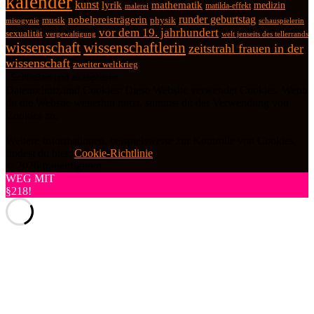
kalender
kunst
lyrik
mathematik
medizin
matilda-effekt
malerei
runder geburtstag
nobelpreisträgerin
physik
musik
misogynie
schauspielerin
vor dem 19. jahrhundert
sexualität
vergewaltigung
welt jenseits des tellerrands
wissenschaft
wissenschaftlerin
zeitstrahl frauen in der
wissenschaft
zweiter weltkrieg
Datenschutz und Cookies: Diese Website verwendet Cookies. Wenn
du die Website weiterhin nutzt, stimmst du der Verwendung von
Cookies zu.
Weitere Informationen, beispielsweise zur Kontrolle von Cookies,
findest du hier:
Cookie-Richtlinie
© 2026 frauenfiguren
WEG MIT
§218!