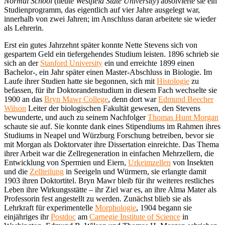
Normal School
(heute
Westfield State University
) absolvierte sie ein
Studienprogramm, das eigentlich auf vier Jahre ausgelegt war,
innerhalb von zwei Jahren; im Anschluss daran arbeitete sie wieder
als Lehrerin.
Erst ein gutes Jahrzehnt später konnte Nette Stevens sich von
gespartem Geld ein tiefergehendes Studium leisten. 1896 schrieb sie
sich an der
Stanford University
ein und erreichte 1899 einen
Bachelor-, ein Jahr später einen Master-Abschluss in Biologie. Im
Laufe ihrer Studien hatte sie begonnen, sich mit
Histologie
zu
befassen, für ihr Doktorandenstudium in diesem Fach wechselte sie
1900 an das
Bryn Mawr College
, denn dort war
Edmund Beecher
Wilson
Leiter der biologischen Fakultät gewesen, den Stevens
bewunderte, und auch zu seinem Nachfolger
Thomas Hunt Morgan
schaute sie auf. Sie konnte dank eines Stipendiums im Rahmen ihres
Studiums in Neapel und Würzburg Forschung betreiben, bevor sie
mit Morgan als Doktorvater ihre Dissertation einreichte. Das Thema
ihrer Arbeit war die Zellregeneration in einfachen Mehrzellern, die
Entwicklung von Spermien und Eiern,
Urkeimzellen
von Insekten
und die
Zellteilung
in Seeigeln und Würmern, sie erlangte damit
1903 ihren Doktortitel. Bryn Mawr bleib für ihr weiteres restliches
Leben ihre Wirkungsstätte – ihr Ziel war es, an ihre Alma Mater als
Professorin fest angestellt zu werden. Zunächst blieb sie als
Lehrkraft für experimentelle
Morphologie
, 1904 begann sie
einjähriges ihr
Postdoc
am
Carnegie Institute of Science
in