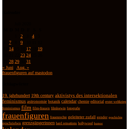
Kalender
Juli 2020
M
D
M
D
F
S
S
1
2
3
4
5
6
7
8
9
10
11
12
13
14
15
16
17
18
19
20
21
22
23
24
25
26
27
28
29
30
31
« Juni
Aug. »
frauenfiguren auf mastodon
Schlagwörter
19. jahrhundert
19th century
aktivistys des intersektionalen
feminismus
calendar
astronomie
botanik
chemie
editorial
erster weltkrieg
film
feminismus
film-frauen
fotografie
filmloewin
frauenfiguren
geleiteter zufall
frauenrechte
gender
geschichte
grenzgängerinnen
geschrieben
hard sensations
hollywood
humor