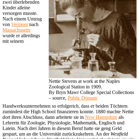
zwei überlebenden
Kinder alleine
versorgen musste.
Nach einem Umzug
von
Vermont
nach
Massachusetts
wurde er allerdings
mit seinem
Nettie Stevens at work at the Naples
Zoological Station in 1909.
By Bryn Mawr College Special Collections
– source,
Public Domain
Handwerksunternehmen so erfolgreich, dass er beiden Töchtern
zumindest die High School finanzieren konnte. 1880 machte Nettie
dort ihren Abschluss, dann arbeitete sie in
New Hampshire
als
Lehrerin für Zoologie, Physiologie, Mathematik, Englisch und
Latein. Nach drei Jahren in diesem Beruf hatte sie geng Geld
gespart, um an die Universität zurückzukehren. An der
Westfield