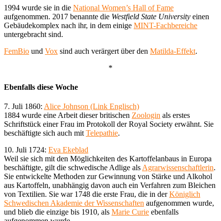
1994 wurde sie in die
National Women’s Hall of Fame
aufgenommen. 2017 benannte die
Westfield State University
einen
Gebäudekomplex nach ihr, in dem einige
MINT-Fachbereiche
untergebracht sind.
FemBio
und
Vox
sind auch verärgert über den
Matilda-Effekt
.
*
Ebenfalls diese Woche
7. Juli 1860:
Alice Johnson (Link Englisch)
1884 wurde eine Arbeit dieser britischen
Zoologin
als erstes
Schriftstück einer Frau im Protokoll der Royal Society erwähnt. Sie
beschäftigte sich auch mit
Telepathie
.
10. Juli 1724:
Eva Ekeblad
Weil sie sich mit den Möglichkeiten des Kartoffelanbaus in Europa
beschäftigte, gilt die schwedische Adlige als
Agrarwissenschaftlerin
.
Sie entwickelte Methoden zur Gewinnung von Stärke und Alkohol
aus Kartoffeln, unabhängig davon auch ein Verfahren zum Bleichen
von Textilien. Sie war 1748 die erste Frau, die in der
Königlich
Schwedischen Akademie der Wissenschaften
aufgenommen wurde,
und blieb die einzige bis 1910, als
Marie Curie
ebenfalls
aufgenommen wurde.