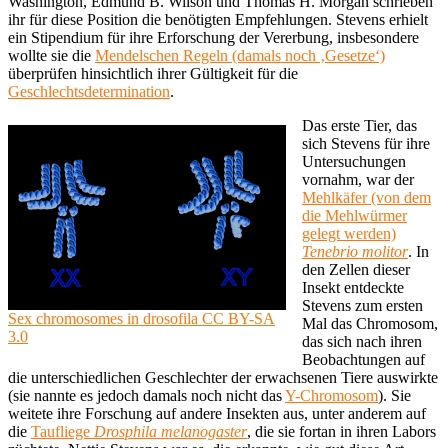
Washington, Edmund B. Wilson und Thomas H. Morgan schrieben
ihr für diese Position die benötigten Empfehlungen. Stevens erhielt
ein Stipendium für ihre Erforschung der Vererbung, insbesondere
wollte sie die
Mendelschen Regeln (damals noch ‚Gesetze‘)
überprüfen hinsichtlich ihrer Gültigkeit für die
Geschlechtsdetermination
.
Das erste Tier, das
sich Stevens für ihre
Untersuchungen
vornahm, war der
Mehlkäfer (von dem
die Mehlwürmer
gelegt werden)
Tenebrio molitor
. In
den Zellen dieser
Insekt entdeckte
Stevens zum ersten
Sex chromosomes in drosofila CC BY-SA
Mal das Chromosom,
3.0
das sich nach ihren
Beobachtungen auf
die unterschiedlichen Geschlechter der erwachsenen Tiere auswirkte
(sie nannte es jedoch damals noch nicht das
Y-Chromosom
). Sie
weitete ihre Forschung auf andere Insekten aus, unter anderem auf
die
Taufliege
Drosphila melanogaster
, die sie fortan in ihren Labors