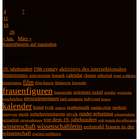
1
2
3
4
5
6
7
8
9
10
11
12
13
14
15
16
17
18
19
20
21
22
23
24
25
26
27
28
« Jan.
März »
frauenfiguren auf mastodon
Schlagwörter
19. jahrhundert
19th century
aktivistys des intersektionalen
feminismus
calendar
astronomie
botanik
chemie
editorial
erster weltkrieg
film
feminismus
film-frauen
fotografie
filmloewin
frauenfiguren
geleiteter zufall
frauenrechte
gender
geschichte
grenzgängerinnen
geschrieben
hard sensations
hollywood
humor
kalender
kunst
lyrik
mathematik
medizin
matilda-effekt
malerei
runder geburtstag
nobelpreisträgerin
physik
musik
misogynie
schauspielerin
vor dem 19. jahrhundert
sexualität
vergewaltigung
welt jenseits des tellerrands
wissenschaft
wissenschaftlerin
zeitstrahl frauen in der
wissenschaft
zweiter weltkrieg