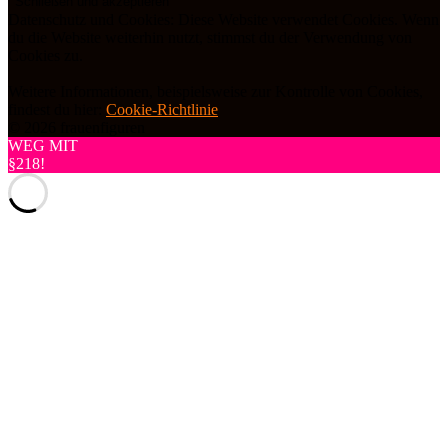
Datenschutz und Cookies: Diese Website verwendet Cookies. Wenn
du die Website weiterhin nutzt, stimmst du der Verwendung von
Cookies zu.
Weitere Informationen, beispielsweise zur Kontrolle von Cookies,
findest du hier:
Cookie-Richtlinie
© 2026 frauenfiguren
WEG MIT
§218!