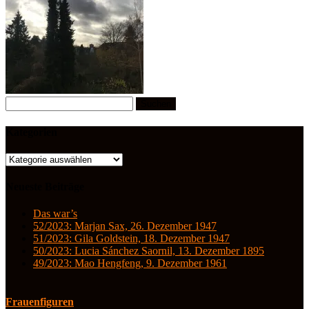
Suchen
nach:
Kategorien
Kategorien
Neueste Beiträge
Das war’s
52/2023: Marjan Sax, 26. Dezember 1947
51/2023: Gila Goldstein, 18. Dezember 1947
50/2023: Lucia Sánchez Saornil, 13. Dezember 1895
49/2023: Mao Hengfeng, 9. Dezember 1961
Frauenfiguren