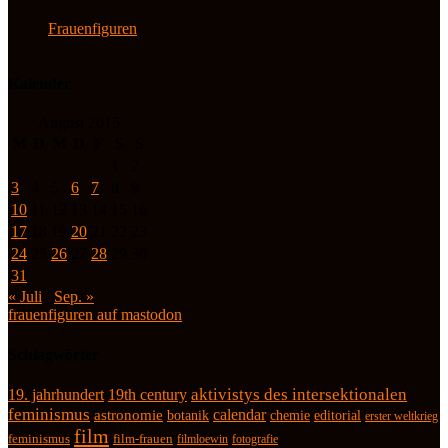
Frauenfiguren
Kalender
August 2015
M
D
M
D
F
S
S
1
2
3
4
5
6
7
8
9
10
11
12
13
14
15
16
17
18
19
20
21
22
23
24
25
26
27
28
29
30
31
« Juli
Sep. »
frauenfiguren auf mastodon
Schlagwörter
19. jahrhundert
19th century
aktivistys des intersektionalen
feminismus
calendar
astronomie
botanik
chemie
editorial
erster weltkrieg
film
feminismus
film-frauen
fotografie
filmloewin