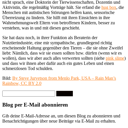
nicht sprach, eine Doktorin der Tierwissenschaften, Dozentin und
Aktivistin, die regelmäßig Vorträge hält. Sie erfand die
hug box
, die
Menschen mit autistischen Störungen helfen kann, sensorische
Überreizung zu lindern. Sie hilft mit ihren Einsichten in ihre
Wahrnehmungswelt Eltern von betroffenen Kindern, besser zu
verstehen, was in und mit diesen geschieht.
Sie hat dazu noch, in ihrer Funktion als Beraterin der
Nutztierindustrie, eine mir sympathische, grundlegend richtig
erscheinende Haltung gegenüber den Tieren – die sie ohne Zweifel
liebt: Nämlich, dass wir sie essen sollten bzw. dürfen (wenn wir es
wollen), dass wir aber auch alles verwerten sollten (siehe
pink slime
)
und dass wir ihnen aber dafür auch ein gutes Leben und einen
schmerzlosen Tod schulden.
Bild:
By Steve Jurvetson from Menlo Park, USA – Rain Man’s
Rainbow, CC BY 2.0
Suchen
nach:
Blog per E-Mail abonnieren
Gib deine E-Mail-Adresse an, um diesen Blog zu abonnieren und
Benachrichtigungen über neue Beiträge via E-Mail zu erhalten.