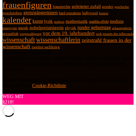
frauenfiguren
geleiteter zufall
frauenrechte
gender
geschichte
grenzgängerinnen
geschrieben
hard sensations
hollywood
humor
kalender
kunst
lyrik
mathematik
medizin
matilda-effekt
malerei
runder geburtstag
nobelpreisträgerin
physik
musik
misogynie
schauspielerin
vor dem 19. jahrhundert
sexualität
vergewaltigung
welt jenseits des tellerrands
wissenschaft
wissenschaftlerin
zeitstrahl frauen in der
wissenschaft
zweiter weltkrieg
Datenschutz und Cookies: Diese Website verwendet Cookies. Wenn
du die Website weiterhin nutzt, stimmst du der Verwendung von
Cookies zu.
Weitere Informationen, beispielsweise zur Kontrolle von Cookies,
findest du hier:
Cookie-Richtlinie
© 2026 frauenfiguren
WEG MIT
§218!