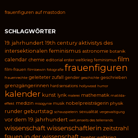
frauenfiguren auf mastodon
SCHLAGWÖRTER
19. jahrhundert
19th century
aktivistys des
intersektionalen feminismus
astronomie
botanik
film
calendar
chemie
editorial
feminismus
erster weltkrieg
frauenfiguren
film-frauen
filmloewin
fotografie
geleiteter zufall
geschrieben
gender
frauenrechte
geschichte
grenzgängerinnen
hard sensations
hollywood
humor
kalender
kunst
lyrik
mathematik
malerei
matilda-
medizin
nobelpreisträgerin
physik
musik
effekt
misogynie
runder geburtstag
sexualität
schauspielerin
vergewaltigung
vor dem 19. jahrhundert
welt jenseits des tellerrands
wissenschaft
wissenschaftlerin
zeitstrahl
frauen in der wissenschaft
zweiter weltkrieg