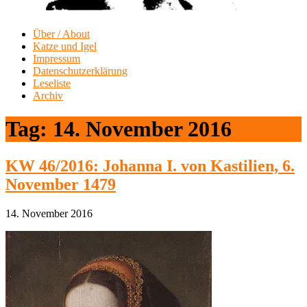
Über / About
Katze und Igel
Impressum
Datenschutzerklärung
Leseliste
Archiv
Tag:
14. November 2016
KW 46/2016: Johanna I. von Kastilien, 6.
November 1479
14. November 2016