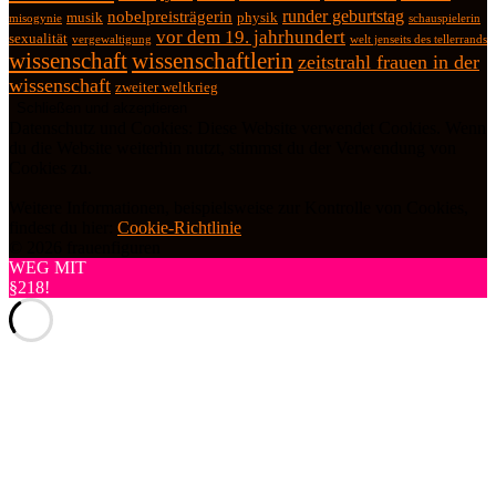
runder geburtstag
nobelpreisträgerin
physik
musik
misogynie
schauspielerin
vor dem 19. jahrhundert
sexualität
vergewaltigung
welt jenseits des tellerrands
wissenschaft
wissenschaftlerin
zeitstrahl frauen in der
wissenschaft
zweiter weltkrieg
Datenschutz und Cookies: Diese Website verwendet Cookies. Wenn
du die Website weiterhin nutzt, stimmst du der Verwendung von
Cookies zu.
Weitere Informationen, beispielsweise zur Kontrolle von Cookies,
findest du hier:
Cookie-Richtlinie
© 2026 frauenfiguren
WEG MIT
§218!