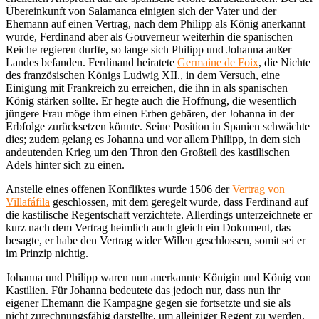
Übereinkunft von Salamanca einigten sich der Vater und der
Ehemann auf einen Vertrag, nach dem Philipp als König anerkannt
wurde, Ferdinand aber als Gouverneur weiterhin die spanischen
Reiche regieren durfte, so lange sich Philipp und Johanna außer
Landes befanden. Ferdinand heiratete
Germaine de Foix
, die Nichte
des französischen Königs Ludwig XII., in dem Versuch, eine
Einigung mit Frankreich zu erreichen, die ihn in als spanischen
König stärken sollte. Er hegte auch die Hoffnung, die wesentlich
jüngere Frau möge ihm einen Erben gebären, der Johanna in der
Erbfolge zurücksetzen könnte. Seine Position in Spanien schwächte
dies; zudem gelang es Johanna und vor allem Philipp, in dem sich
andeutenden Krieg um den Thron den Großteil des kastilischen
Adels hinter sich zu einen.
Anstelle eines offenen Konfliktes wurde 1506 der
Vertrag von
Villafáfila
geschlossen, mit dem geregelt wurde, dass Ferdinand auf
die kastilische Regentschaft verzichtete. Allerdings unterzeichnete er
kurz nach dem Vertrag heimlich auch gleich ein Dokument, das
besagte, er habe den Vertrag wider Willen geschlossen, somit sei er
im Prinzip nichtig.
Johanna und Philipp waren nun anerkannte Königin und König von
Kastilien. Für Johanna bedeutete das jedoch nur, dass nun ihr
eigener Ehemann die Kampagne gegen sie fortsetzte und sie als
nicht zurechnungsfähig darstellte, um alleiniger Regent zu werden,