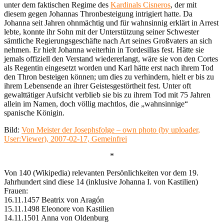
unter dem faktischen Regime des
Kardinals Cisneros
, der mit
diesem gegen Johannas Thronbesteigung intrigiert hatte. Da
Johanna seit Jahren ohnmächtig und für wahnsinnig erklärt in Arrest
lebte, konnte ihr Sohn mit der Unterstützung seiner Schwester
sämtliche Regierungsgeschäfte nach Art seines Großvaters an sich
nehmen. Er hielt Johanna weiterhin in Tordesillas fest. Hätte sie
jemals offiziell den Verstand wiedererlangt, wäre sie von den Cortes
als Regentin eingesetzt worden und Karl hätte erst nach ihrem Tod
den Thron besteigen können; um dies zu verhindern, hielt er bis zu
ihrem Lebensende an ihrer Geistesgestörtheit fest. Unter oft
gewalttätiger Aufsicht verblieb sie bis zu ihrem Tod mit 75 Jahren
allein im Namen, doch völlig machtlos, die „wahnsinnige“
spanische Königin.
Bild:
Von Meister der Josephsfolge – own photo (by uploader,
User:Viewer), 2007-02-17, Gemeinfrei
*
Von 140 (Wikipedia) relevanten Persönlichkeiten vor dem 19.
Jahrhundert sind diese 14 (inklusive Johanna I. von Kastilien)
Frauen:
16.11.1457 Beatrix von Aragón
15.11.1498 Eleonore von Kastilien
14.11.1501 Anna von Oldenburg