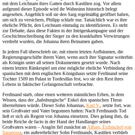
mit dem Leichnam ihres Gatten durch Kastilien zog. Vor allem
aufgrund dieser Episode wird ihr Wahnsinn historisch belegt
angesehen. Angeblich soll sie den Sarg regelmäßig geöffnet haben,
um sich zu versichern, Philipp schlafe nur. Tatsächlich war es ihre
eheliche Pflicht, den Leichnam einmalig zu identifizieren. Es steht
zur Debatte, dass diese Fakten in der Intrigenkampagne und der
Geschichtsschreibung der Sieger zu den krankhaften Verwirrungen
verdreht wurden, die Johanna ihren Beinamen gaben.
In jedem Fall überschrieb sie, mit einem letzten Aufbäumen, die
Regierungsgeschäfte ihrem Vater, wenn auch ihre Signatur weiterhin
als Königin unter all seinen Dokumenten gesetzt wurde. Nach
einem letzten Ränkespiel um eine mögliche eheliche Verbindung des
spanischen mit dem englischen Königshaus setzte Ferdinand seine
Tochter 1509 im Palast in Tordesillas fest, wo sie den Rest ihres
Lebens in faktischer Gefangenschaft verbrachte.
Ferdinand starb, ohne einen weiteren männlichen Erben, in dem
Wissen, dass der „habsburgische“ Enkel den spanischen Thron
übernehmen würde. Dieser Sohn Johannas,
Karl V.
, setzte fort, was
sein Großvater und Vater begonnen hatten: Nach Ferdinands Tod
ließ er sich als Regent von Johanna einsetzen. Dies gelang ihm, da
beide Reiche de facto in der Hand der Handlanger seines
Großvaters waren – Aragòn fiel zunächst an
Alfons, Erzbischof von
Saragossa
, ein außerehelicher Sohn Ferdinands, Kastilien verblieb