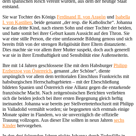
dem spanischen Reich vereint wurden, aus dem der heutige Staat
entstand.
Sie war Tochter des Königs
Ferdinand II. von Aragòn
und
Isabella
I. von Kastilien
, beide genannt „der resp. die Katholische“. Johanna
war das dritte Kind, nach einem Sohn und einer Tochter der beiden,
und hatte somit bei ihrer Geburt kaum Aussicht auf den Thron. Sie
war eine stille Person, die eine umfassende Bildung genoss und sich
bereits früh von der strengen Religiösität ihrer Eltern distanzierte.
Dies machte sie vor allem ihrer Mutter suspekt, doch auch generell
war sie in ihrer Ernsthaftigkeit und Sensibilität eine Außenseiterin.
Ihre mit 14 Jahren geschlossene Ehe mit dem Habsburger
Philipp
Erzherzog von Österreich
, genannt „der Schöne“, diente
urspünglich vor allem dem territorialen Einschluss Frankreichs mit
habsburgischen Herrschaftsgebieten – mit der Eheschließung
bildeten Spanien und Österreich eine Allianz gegen die erstarkende
französische Macht. Nach zeitgenössischen Berichten verliebten
sich die beiden jedoch bei ihrer ersten Begegnung gleich heftig
ineinander. Johanna war bereits per Stellvertreterhochzeit mit Philipp
in Valladolid vermählt worden; sie begegneten sich erstmals einige
Monate später in Flandern, wo sie unverzüglich die offizielle
Trauung vollzogen. Aus dieser Ehe sollten in neun Jahren
sechs
Kinder
hervorgehen.
In den drei folgenden Jahren rückte Johanna durch Todesfälle in