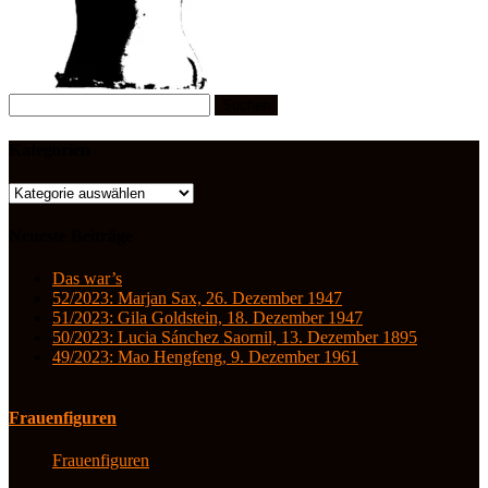
Suchen
nach:
Kategorien
Kategorien
Neueste Beiträge
Das war’s
52/2023: Marjan Sax, 26. Dezember 1947
51/2023: Gila Goldstein, 18. Dezember 1947
50/2023: Lucia Sánchez Saornil, 13. Dezember 1895
49/2023: Mao Hengfeng, 9. Dezember 1961
Frauenfiguren
Frauenfiguren