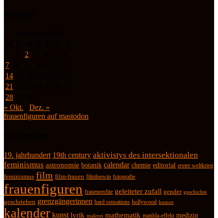
Kalender
November 2016
M
D
M
D
F
S
S
1
2
3
4
5
6
7
8
9
10
11
12
13
14
15
16
17
18
19
20
21
22
23
24
25
26
27
28
29
30
« Okt.
Dez. »
frauenfiguren auf mastodon
Schlagwörter
19. jahrhundert
19th century
aktivistys des intersektionalen
feminismus
calendar
astronomie
botanik
chemie
editorial
erster weltkrieg
film
feminismus
film-frauen
fotografie
filmloewin
frauenfiguren
geleiteter zufall
frauenrechte
gender
geschichte
grenzgängerinnen
geschrieben
hard sensations
hollywood
humor
kalender
kunst
lyrik
mathematik
medizin
matilda-effekt
malerei