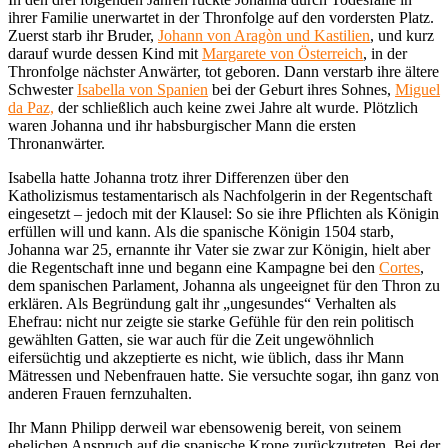
ihrer Familie unerwartet in der Thronfolge auf den vordersten Platz.
Zuerst starb ihr Bruder,
Johann von Aragòn und Kastilien
, und kurz
darauf wurde dessen Kind mit
Margarete von Österreich
, in der
Thronfolge nächster Anwärter, tot geboren. Dann verstarb ihre ältere
Schwester
Isabella von Spanien
bei der Geburt ihres Sohnes,
Miguel
da Paz,
der schließlich auch keine zwei Jahre alt wurde. Plötzlich
waren Johanna und ihr habsburgischer Mann die ersten
Thronanwärter.
Isabella hatte Johanna trotz ihrer Differenzen über den
Katholizismus testamentarisch als Nachfolgerin in der Regentschaft
eingesetzt – jedoch mit der Klausel: So sie ihre Pflichten als Königin
erfüllen will und kann. Als die spanische Königin 1504 starb,
Johanna war 25, ernannte ihr Vater sie zwar zur Königin, hielt aber
die Regentschaft inne und begann eine Kampagne bei den
Cortes
,
dem spanischen Parlament, Johanna als ungeeignet für den Thron zu
erklären. Als Begründung galt ihr „ungesundes“ Verhalten als
Ehefrau: nicht nur zeigte sie starke Gefühle für den rein politisch
gewählten Gatten, sie war auch für die Zeit ungewöhnlich
eifersüchtig und akzeptierte es nicht, wie üblich, dass ihr Mann
Mätressen und Nebenfrauen hatte. Sie versuchte sogar, ihn ganz von
anderen Frauen fernzuhalten.
Ihr Mann Philipp derweil war ebensowenig bereit, von seinem
ehelichen Anspruch auf die spanische Krone zurückzutreten. Bei der