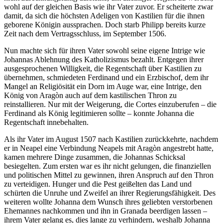
wohl auf der gleichen Basis wie ihr Vater zuvor. Er scheiterte zwar
damit, da sich die höchsten Adeligen von Kastilien für die ihnen
geborene Königin aussprachen. Doch starb Philipp bereits kurze
Zeit nach dem Vertragsschluss, im September 1506.
Nun machte sich für ihren Vater sowohl seine eigene Intrige wie
Johannas Ablehnung des Katholizismus bezahlt. Entgegen ihrer
ausgesprochenen Willigkeit, die Regentschaft über Kastilien zu
übernehmen, schmiedeten Ferdinand und ein Erzbischof, dem ihr
Mangel an Religiösität ein Dorn im Auge war, eine Intrige, den
König von Aragòn auch auf dem kastilischen Thron zu
reinstallieren. Nur mit der Weigerung, die Cortes einzuberufen – die
Ferdinand als König legitimieren sollte – konnte Johanna die
Regentschaft innebehalten.
Als ihr Vater im August 1507 nach Kastilien zurückkehrte, nachdem
er in Neapel eine Verbindung Neapels mit Aragòn angestrebt hatte,
kamen mehrere Dinge zusammen, die Johannas Schicksal
besiegelten. Zum ersten war es ihr nicht gelungen, die finanziellen
und politischen Mittel zu gewinnen, ihren Anspruch auf den Thron
zu verteidigen. Hunger und die Pest geißelten das Land und
schürten die Unruhe und Zweifel an ihrer Regierungsfähigkeit. Des
weiteren wollte Johanna dem Wunsch ihres geliebten verstorbenen
Ehemannes nachkommen und ihn in Granada beerdigen lassen –
ihrem Vater gelang es, dies lange zu verhindern, weshalb Johanna