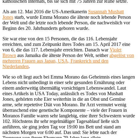
katholischen Internats, bis sie sich mit 75 Jahren zur Ruhe setzte.
Als am 12. Mai 2016 die US-Amerikanerin
Susannah Mushatt
Jones
starb, wurde Emma Morano die älteste noch lebende Person
der Welt und die letzte noch lebende Person, die nachweislich vor
Beginn des 20. Jahrhunderts geboren wurde.
Sie war eine von den 15 Personen, die das 116. Lebensjahr
erreichten, und zum Zeitpunkt ihres Todes am 15. April 2017 eine
von 6, die das 117. Lebensjahr erreichten. Danach war
Violet
Brown
aus Jamaika die älteste Person der Welt, seither
abgelöst von
mehreren Frauen aus Japan, USA, Frankreich und den
Niederlanden
.
Wie so oft liegt auch bei Emma Morano das Geheimnis eines langen
Lebens nicht unbedingt in einer sehr gesunden Ernährung oder
einem anderweitig übermäßig vorsichtigen Lebenswandel. Laut
eines Artikels in USA Today, anlässlich es Todes von Mushatt
Jones, gehörten rohe Eier weiterhin in die an Obst und Gemüse
arme, sehr repetetive Diät von Morano. Ihr Arzt vermutet wenig
überraschend eine genetische Komponente – viele der Frauen in
Moranos Familie waren sehr langlebig, eine ihrer Schwestern wurde
102. Höchstens ihr sehr regelmäßiger Tagesablauf ließe sich
anführen, sie ging jeden Tag vor 19:00 ins Bett und stand am
nächsten Morgen vor 6:00 auf. Das und: Sie lebte nach der
Trennung von ihrem Ehemann 79 Jahre lang allein.