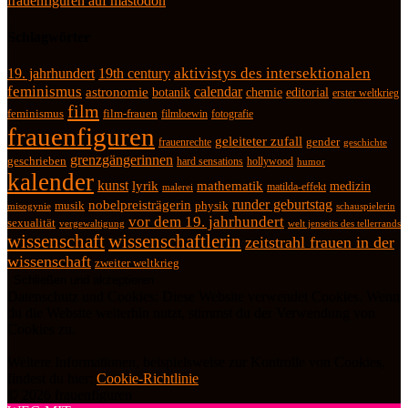
frauenfiguren auf mastodon
Schlagwörter
19. jahrhundert
19th century
aktivistys des intersektionalen
feminismus
calendar
astronomie
botanik
chemie
editorial
erster weltkrieg
film
feminismus
film-frauen
fotografie
filmloewin
frauenfiguren
geleiteter zufall
frauenrechte
gender
geschichte
grenzgängerinnen
geschrieben
hard sensations
hollywood
humor
kalender
kunst
lyrik
mathematik
medizin
matilda-effekt
malerei
runder geburtstag
nobelpreisträgerin
physik
musik
misogynie
schauspielerin
vor dem 19. jahrhundert
sexualität
vergewaltigung
welt jenseits des tellerrands
wissenschaft
wissenschaftlerin
zeitstrahl frauen in der
wissenschaft
zweiter weltkrieg
Datenschutz und Cookies: Diese Website verwendet Cookies. Wenn
du die Website weiterhin nutzt, stimmst du der Verwendung von
Cookies zu.
Weitere Informationen, beispielsweise zur Kontrolle von Cookies,
findest du hier:
Cookie-Richtlinie
© 2026 frauenfiguren