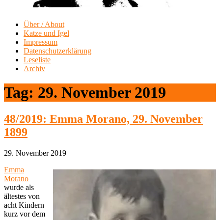
Über / About
Katze und Igel
Impressum
Datenschutzerklärung
Leseliste
Archiv
Tag:
29. November 2019
48/2019: Emma Morano, 29. November
1899
29. November 2019
Emma
Morano
wurde als
ältestes von
acht Kindern
kurz vor dem