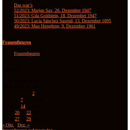
Das war’s
52/2023: Marjan Sax, 26. Dezember 1947
51/2023: Gila Goldstein, 18. Dezember 1947
50/2023: Lucia Sánchez Saornil, 13. Dezember 1895
49/2023: Mao Hengfeng, 9. Dezember 1961
Frauenfiguren
Frauenfiguren
Kalender
November 2019
M
D
M
D
F
S
S
1
2
3
4
5
6
7
8
9
10
11
12
13
14
15
16
17
18
19
20
21
22
23
24
25
26
27
28
29
30
« Okt.
Dez. »