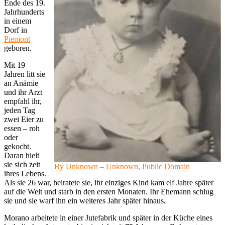
Ende des 19.
Jahrhunderts
in einem
Dorf in
Piemont
geboren.
Mit 19
Jahren litt sie
an Anämie
und ihr Arzt
empfahl ihr,
jeden Tag
zwei Eier zu
essen – roh
oder
gekocht.
Daran hielt
sie sich zeit
By Unknown – Unknown, Public Domain
ihres Lebens.
Als sie 26 war, heiratete sie, ihr einziges Kind kam elf Jahre später
auf die Welt und starb in den ersten Monaten. Ihr Ehemann schlug
sie und sie warf ihn ein weiteres Jahr später hinaus.
Morano arbeitete in einer Jutefabrik und später in der Küche eines