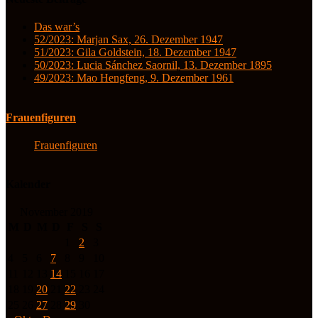
Das war’s
52/2023: Marjan Sax, 26. Dezember 1947
51/2023: Gila Goldstein, 18. Dezember 1947
50/2023: Lucia Sánchez Saornil, 13. Dezember 1895
49/2023: Mao Hengfeng, 9. Dezember 1961
Frauenfiguren
Frauenfiguren
Kalender
November 2019
M
D
M
D
F
S
S
1
2
3
4
5
6
7
8
9
10
11
12
13
14
15
16
17
18
19
20
21
22
23
24
25
26
27
28
29
30