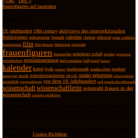
« Okt.
Dez. »
frauenfiguren auf mastodon
Schlagwörter
19. jahrhundert
19th century
aktivistys des intersektionalen
feminismus
calendar
astronomie
botanik
chemie
editorial
erster weltkrieg
film
feminismus
film-frauen
fotografie
filmloewin
frauenfiguren
geleiteter zufall
frauenrechte
gender
geschichte
grenzgängerinnen
geschrieben
hard sensations
hollywood
humor
kalender
kunst
lyrik
mathematik
medizin
matilda-effekt
malerei
runder geburtstag
nobelpreisträgerin
physik
musik
misogynie
schauspielerin
vor dem 19. jahrhundert
sexualität
vergewaltigung
welt jenseits des tellerrands
wissenschaft
wissenschaftlerin
zeitstrahl frauen in der
wissenschaft
zweiter weltkrieg
Datenschutz und Cookies: Diese Website verwendet Cookies. Wenn
du die Website weiterhin nutzt, stimmst du der Verwendung von
Cookies zu.
Weitere Informationen, beispielsweise zur Kontrolle von Cookies,
findest du hier:
Cookie-Richtlinie