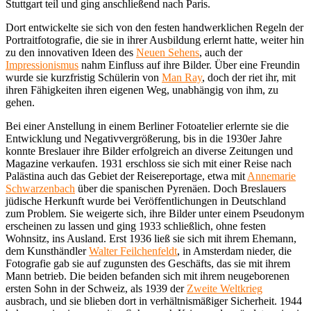
Stuttgart teil und ging anschließend nach Paris.
Dort entwickelte sie sich von den festen handwerklichen Regeln der
Portraitfotografie, die sie in ihrer Ausbildung erlernt hatte, weiter hin
zu den innovativen Ideen des
Neuen Sehens
, auch der
Impressionismus
nahm Einfluss auf ihre Bilder. Über eine Freundin
wurde sie kurzfristig Schülerin von
Man Ray
, doch der riet ihr, mit
ihren Fähigkeiten ihren eigenen Weg, unabhängig von ihm, zu
gehen.
Bei einer Anstellung in einem Berliner Fotoatelier erlernte sie die
Entwicklung und Negativvergrößerung, bis in die 1930er Jahre
konnte Breslauer ihre Bilder erfolgreich an diverse Zeitungen und
Magazine verkaufen. 1931 erschloss sie sich mit einer Reise nach
Palästina auch das Gebiet der Reisereportage, etwa mit
Annemarie
Schwarzenbach
über die spanischen Pyrenäen. Doch Breslauers
jüdische Herkunft wurde bei Veröffentlichungen in Deutschland
zum Problem. Sie weigerte sich, ihre Bilder unter einem Pseudonym
erscheinen zu lassen und ging 1933 schließlich, ohne festen
Wohnsitz, ins Ausland. Erst 1936 ließ sie sich mit ihrem Ehemann,
dem Kunsthändler
Walter Feilchenfeldt
, in Amsterdam nieder, die
Fotografie gab sie auf zugunsten des Geschäfts, das sie mit ihrem
Mann betrieb. Die beiden befanden sich mit ihrem neugeborenen
ersten Sohn in der Schweiz, als 1939 der
Zweite Weltkrieg
ausbrach, und sie blieben dort in verhältnismäßiger Sicherheit. 1944