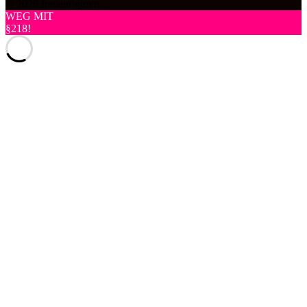
© 2026 frauenfiguren
WEG MIT
§218!