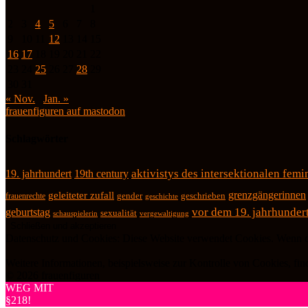
1
2
3
4
5
6
7
8
9
10
11
12
13
14
15
16
17
18
19
20
21
22
23
24
25
26
27
28
29
30
31
« Nov.
Jan. »
frauenfiguren auf mastodon
Schlagwörter
19. jahrhundert
19th century
aktivistys des intersektionalen fem
grenzgängerinnen
geleiteter zufall
geschrieben
frauenrechte
gender
geschichte
vor dem 19. jahrhunder
geburtstag
sexualität
schauspielerin
vergewaltigung
Datenschutz und Cookies: Diese Website verwendet Cookies. Wenn du
Weitere Informationen, beispielsweise zur Kontrolle von Cookies, fin
© 2026 frauenfiguren
WEG MIT
§218!