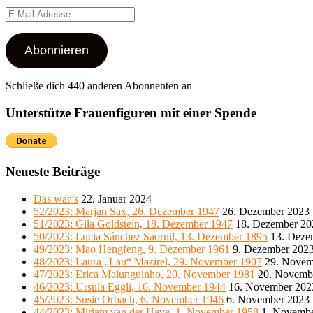
E-
Mail-
Adresse
Abonnieren
Schließe dich 440 anderen Abonnenten an
Unterstütze Frauenfiguren mit einer Spende
Neueste Beiträge
Das war’s
22. Januar 2024
52/2023: Marjan Sax, 26. Dezember 1947
26. Dezember 2023
51/2023: Gila Goldstein, 18. Dezember 1947
18. Dezember 20
50/2023: Lucia Sánchez Saornil, 13. Dezember 1895
13. Deze
49/2023: Mao Hengfeng, 9. Dezember 1961
9. Dezember 202
48/2023: Laura „Lau“ Mazirel, 29. November 1907
29. Novem
47/2023: Erica Malunguinho, 20. November 1981
20. Novemb
46/2023: Ursula Eggli, 16. November 1944
16. November 202
45/2023: Susie Orbach, 6. November 1946
6. November 2023
44/2023: Miriam van der Have, 1. November 1958
1. Novemb