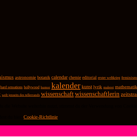
inismus
calendar
astronomie
botanik
chemie
editorial
feminism
erster weltkrieg
kalender
kunst
lyrik
mathemati
hard sensations
hollywood
malerei
humor
wissenschaft
wissenschaftlerin
zeitstr
t
welt jenseits des tellerrands
 die Website weiterhin nutzt, stimmst du der Verwendung von Cookie
dest du hier:
Cookie-Richtlinie