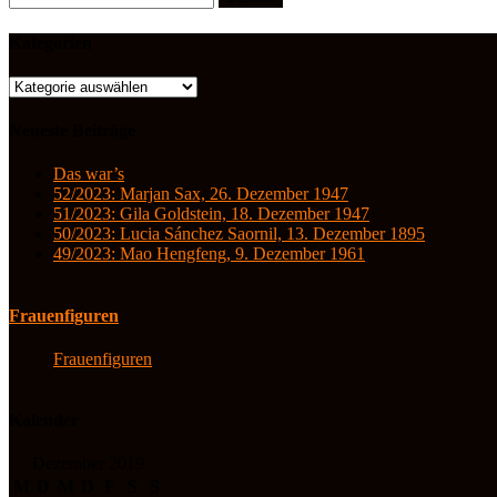
nach:
Kategorien
Kategorien
Neueste Beiträge
Das war’s
52/2023: Marjan Sax, 26. Dezember 1947
51/2023: Gila Goldstein, 18. Dezember 1947
50/2023: Lucia Sánchez Saornil, 13. Dezember 1895
49/2023: Mao Hengfeng, 9. Dezember 1961
Frauenfiguren
Frauenfiguren
Kalender
Dezember 2019
M
D
M
D
F
S
S