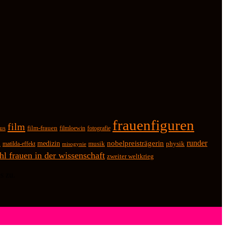
frauenfiguren
film
us
film-frauen
fotografie
filmloewin
runder
k
medizin
nobelpreisträgerin
physik
matilda-effekt
musik
misogynie
ahl frauen in der wissenschaft
zweiter weltkrieg
s zu.