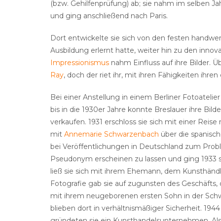
(bzw. Gehilfenprüfung) ab; sie nahm im selben Jahr
und ging anschließend nach Paris.
Dort entwickelte sie sich von den festen handwerkl
Ausbildung erlernt hatte, weiter hin zu den inno
Impressionismus
nahm Einfluss auf ihre Bilder. Ü
Ray
, doch der riet ihr, mit ihren Fähigkeiten ih
Bei einer Anstellung in einem Berliner Fotoatelie
bis in die 1930er Jahre konnte Breslauer ihre Bil
verkaufen. 1931 erschloss sie sich mit einer Reis
mit
Annemarie Schwarzenbach
über die spanisc
bei Veröffentlichungen in Deutschland zum Proble
Pseudonym erscheinen zu lassen und ging 1933 sch
ließ sie sich mit ihrem Ehemann, dem Kunsthänd
Fotografie gab sie auf zugunsten des Geschäfts, 
mit ihrem neugeborenen ersten Sohn in der Schw
blieben dort in verhältnismäßiger Sicherheit. 19
gründeten sie ein Kunsthandelsunternehmen. Als 