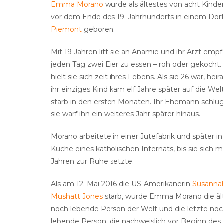
Emma Morano
wurde als ältestes von acht Kinde
vor dem Ende des 19. Jahrhunderts in einem Dorf
Piemont
geboren.
Mit 19 Jahren litt sie an Anämie und ihr Arzt empfa
jeden Tag zwei Eier zu essen – roh oder gekocht.
hielt sie sich zeit ihres Lebens. Als sie 26 war, heira
ihr einziges Kind kam elf Jahre später auf die Wel
starb in den ersten Monaten. Ihr Ehemann schlug
sie warf ihn ein weiteres Jahr später hinaus.
Morano arbeitete in einer Jutefabrik und später in
Küche eines katholischen Internats, bis sie sich m
Jahren zur Ruhe setzte.
Als am 12. Mai 2016 die US-Amerikanerin
Susanna
Mushatt Jones
starb, wurde Emma Morano die äl
noch lebende Person der Welt und die letzte no
lebende Person, die nachweislich vor Beginn des 