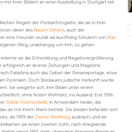
 mit ihren Bildern an einer Ausstellung in Stuttgart teil
ichen Regeln der Portraitfotografie, die sie in ihrer
vativen Ideen des
Neuen Sehens
, auch der
ber eine Freundin wurde sie kurzfristig Schülerin von
Man
ren eigenen Weg, unabhängig von ihm, zu gehen.
r erlernte sie die Entwicklung und Negativvergrößerung,
der erfolgreich an diverse Zeitungen und Magazine
e nach Palästina auch das Gebiet der Reisereportage, etwa
hen Pyrenäen. Doch Breslauers jüdische Herkunft wurde
m. Sie weigerte sich, ihre Bilder unter einem
ließlich, ohne festen Wohnsitz, ins Ausland. Erst 1936
ler
Walter Feilchenfeldt
, in Amsterdam nieder, die
das sie mit ihrem Mann betrieb. Die beiden befanden sich
eiz, als 1939 der
Zweite Weltkrieg
ausbrach, und sie
44 bekamen sie einen zweiten Sohn, nach Kriegsende
Walter senior 1953 starb, übernahm Marianne Breslauer