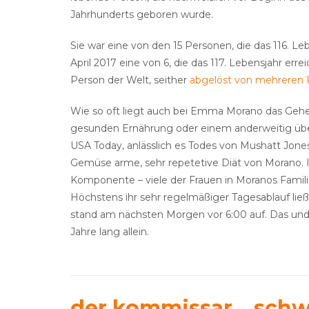
Jahrhunderts geboren wurde.
Sie war eine von den 15 Personen, die das 116. Le
April 2017 eine von 6, die das 117. Lebensjahr err
Person der Welt, seither
abgelöst von mehreren F
Wie so oft liegt auch bei Emma Morano das Gehei
gesunden Ernährung oder einem anderweitig über
USA Today, anlässlich es Todes von Mushatt Jones
Gemüse arme, sehr repetetive Diät von Morano. 
Komponente – viele der Frauen in Moranos Familie
Höchstens ihr sehr regelmäßiger Tagesablauf ließe
stand am nächsten Morgen vor 6:00 auf. Das und
Jahre lang allein.
der kommissar, „schw