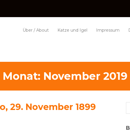
Über / About
Katze und Igel
Impressum
Monat:
November 2019
o, 29. November 1899
B