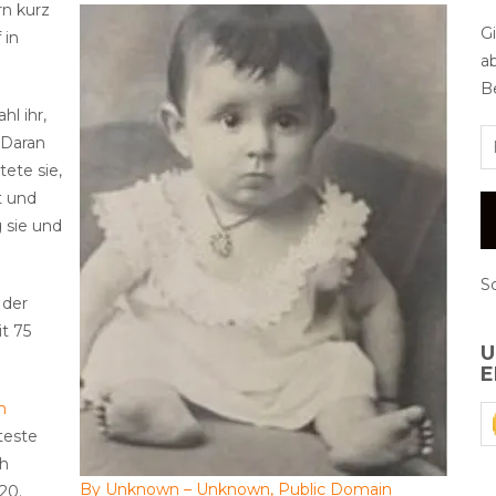
rn kurz
G
 in
a
Be
hl ihr,
 Daran
tete sie,
t und
 sie und
S
 der
it 75
U
E
h
teste
ch
By Unknown – Unknown, Public Domain
20.