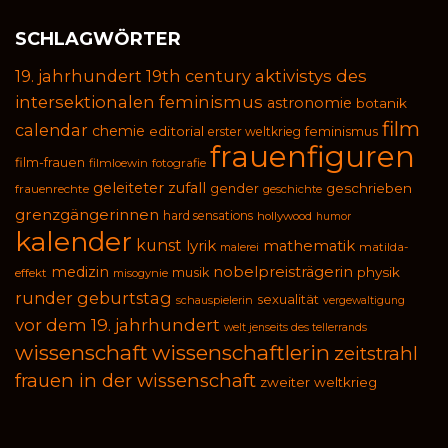
SCHLAGWÖRTER
19. jahrhundert
19th century
aktivistys des
intersektionalen feminismus
astronomie
botanik
film
calendar
chemie
editorial
feminismus
erster weltkrieg
frauenfiguren
film-frauen
filmloewin
fotografie
geleiteter zufall
geschrieben
gender
frauenrechte
geschichte
grenzgängerinnen
hard sensations
hollywood
humor
kalender
kunst
lyrik
mathematik
malerei
matilda-
medizin
nobelpreisträgerin
physik
musik
effekt
misogynie
runder geburtstag
sexualität
schauspielerin
vergewaltigung
vor dem 19. jahrhundert
welt jenseits des tellerrands
wissenschaft
wissenschaftlerin
zeitstrahl
frauen in der wissenschaft
zweiter weltkrieg