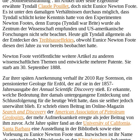
die ‚Sonneneinstrahlung‘. Im Artikel über seine Ergebnisse
erwähnte Tyndall
Claude Pouillet
, doch nicht Eunice Newton Foote.
Es ist unter den damaligen Verhältnissen durchaus möglich, dass
Tyndall schlicht keine Kenntnis hatte von den Experimenten
Newton Footes, denn Europa (Tyndall war Brite) wurde als
Zentrum der Wissenschaft empfunden und US-amerikanische
Forschungen nicht sehr beachtet. Heute gilt Tyndall allgemein als
der Entdecker des
Treibhauseffektes
, obwohl Eunice Newton Foote
diesen drei Jahre zu vor bereits beobachtet hatte.
Newton Foote veröffentlichte weitere Artikel zu anderen
wissenschaftlichen Themen und entwickelte mehrere Patente. Sie
starb am 30. September 1888.
Zur ihrer späten Anerkennung verhalf ihr 2010 Ray Sorenson, ein
pensionierter Geologe für Erdöl, der auf sie in der 1857-
Jahresausgabe der
Annual Scientific Discovery
stieß. Er erkannte,
welche Bedeutung ihre damals untergegangene Entdeckung und
Schlussfolgerung für die heutige Welt hatte, dass sie seither jedoch
unerwähnt blieb. Er schrieb einen Beitrag im Online-Magazin
Search and Discovery
der
American Association of Petroleum
Geologists
, der mehr Aufmerksamkeit erregte als jeder Beitrag von
ihm zuvor. Acht Jahre später fand an der
University of California,
Santa Barbara
eine Ausstellung in der Bibliothek sowie eine
Vorlesung zu Eunice Newton Foote statt. Inzwischen ist ihr Name
als entscheidende Mitwirkende an der
Klimaforschung
bekannter,