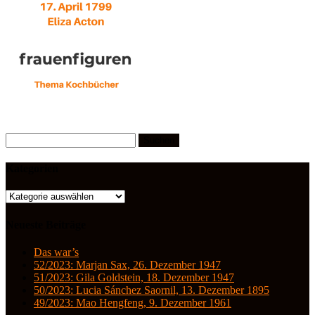
Suchen
nach:
Kategorien
Kategorien
Neueste Beiträge
Das war’s
52/2023: Marjan Sax, 26. Dezember 1947
51/2023: Gila Goldstein, 18. Dezember 1947
50/2023: Lucia Sánchez Saornil, 13. Dezember 1895
49/2023: Mao Hengfeng, 9. Dezember 1961