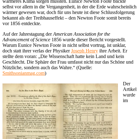
wärmeres Klima sorgen müssten. Eunice Newton Foote blickte
selbst vor allem in die Vergangenheit, in der die Erde wahrscheinlich
wärmer gewesen war, doch für uns heute ist diese Schlussfolgerung
bekannt als der Treibhauseffekt – den Newton Foote somit bereits
vor 1856 entdeckte.
Auf der Jahrestagung der
American Association for the
Advancement of Science
1856 wurde dieser Bericht vorgestellt.
Warum Eunice Newton Foote in nicht selbst vortrug, ist unklar,
doch statt ihrer verlas der Physiker
Joseph Henry
ihre Arbeit. Er
stellte dem voran: „Die Wissenschaft hatte kein Land und kein
Geschlecht. Die Sphäre der Frau umfasst nicht nur das Schöne und
Nützliche, sondern auch das Wahre.“ (Quelle:
Smithsonianmag.com
)
Der
Artikel
wurde
im