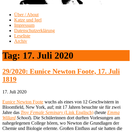
Über / About
Katze und Igel
Impressum
Datenschutzerklärung
Leseliste
Archiv
Tag:
17. Juli 2020
29/2020: Eunice Newton Foote, 17. Juli
1819
17. Juli 2020
Eunice Newton Foote
wuchs als eines von 12 Geschwistern in
Bloomfield, New York, auf; mit 17 Jahren besuchte sie für zwei
Jahre das
Troy Female Seminary
(Link Englisch)
(heute
Emma
Willard
School
). Die Schülerinnen dort durften Vorlesungen am
nahegelegenen College hören, wo Newton die Grundlagen der
Chemie und Biologie erlernte. Großen Einfluss auf sie hatten die