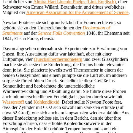
Lehrbücher von
Almira Hart Lincoln Phelps (Link Englisch)
, einer
Schwester von Emma Willard, Botanikerin und drittes weibliches
Mitglied der
American Association for the Advancement of Science
.
Newton Foote setzte sich grundsätzlich für Frauenrechte ein, so
gehörte sie zu den Unterzeichnerinnen der
Declaration of
Sentiments
auf der
Seneca Falls Convention
1848, ihr Ehemann seit
1841, Elisha Foote, ebenso.
Davon abgesehen unternahm sie Experimente zur Erwärmung von
Gasen. Ihre Ausstattung dafür war laienhaft, aber mit einer
Luftpumpe, vier
Quecksilberthermometern
und zwei Glaszylindern
machte sie als erste eine Entdeckung, die für uns heute relevanter
denn je ist. Sie platzierte jeweils zwei Thermometer in einem der
beiden Glaszylinder, aus einem pumpte sie die Luft ab, im anderen
sorgte sie für erhöhten Druck. So stellte sie diese Gefäße ins
Sonnenlicht und beobachtete die unterschiedliche
Wärmeentwicklung und Abkühlung darin. Sie führte diese Proben
auch mit unterschiedlichen Feuchtigkeitsgraden durch sowie mit
Wasserstoff
und
Kohlendioxid
. Dabei stellte Newton Foote fest,
dass der Zylinder mit CO2 sich sowohl am stärksten erhitzte (auf
etwa 52 Grad), wie sich auch am langsamsten wieder abkühlte. Aus
dieser Entdeckung schloss sie, in dem Bericht, den sie über ihre
Forschung schrieb, dass erhöhte Kohlendioxidwerte in der
Atmosphäre der Erde für erhöhte Temperaturen und somit ein