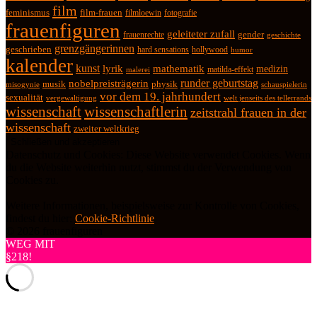
film
feminismus
film-frauen
fotografie
filmloewin
frauenfiguren
geleiteter zufall
frauenrechte
gender
geschichte
grenzgängerinnen
geschrieben
hard sensations
hollywood
humor
kalender
kunst
lyrik
mathematik
medizin
matilda-effekt
malerei
runder geburtstag
nobelpreisträgerin
physik
musik
misogynie
schauspielerin
vor dem 19. jahrhundert
sexualität
vergewaltigung
welt jenseits des tellerrands
wissenschaft
wissenschaftlerin
zeitstrahl frauen in der
wissenschaft
zweiter weltkrieg
Datenschutz und Cookies: Diese Website verwendet Cookies. Wenn
du die Website weiterhin nutzt, stimmst du der Verwendung von
Cookies zu.
Weitere Informationen, beispielsweise zur Kontrolle von Cookies,
findest du hier:
Cookie-Richtlinie
© 2026 frauenfiguren
WEG MIT
§218!