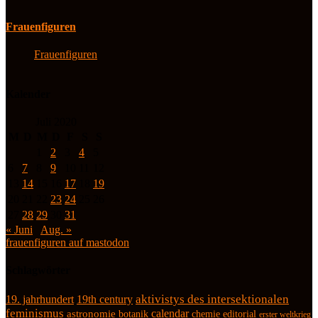
Frauenfiguren
Frauenfiguren
Kalender
Juli 2020
M
D
M
D
F
S
S
1
2
3
4
5
6
7
8
9
10
11
12
13
14
15
16
17
18
19
20
21
22
23
24
25
26
27
28
29
30
31
« Juni
Aug. »
frauenfiguren auf mastodon
Schlagwörter
19. jahrhundert
19th century
aktivistys des intersektionalen
feminismus
calendar
astronomie
botanik
chemie
editorial
erster weltkrieg