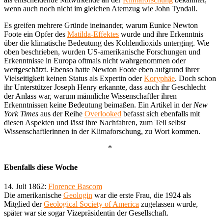
wenn auch noch nicht im gleichen Atemzug wie John Tyndall.
Es greifen mehrere Gründe ineinander, warum Eunice Newton
Foote ein Opfer des
Matilda-Effektes
wurde und ihre Erkenntnis
über die klimatische Bedeutung des Kohlendioxids unterging. Wie
oben beschrieben, wurden US-amerikanische Forschungen und
Erkenntnisse in Europa oftmals nicht wahrgenommen oder
wertgeschätzt. Ebenso hatte Newton Foote eben aufgrund ihrer
Vielseitigkeit keinen Status als Expertin oder
Koryphäe
. Doch schon
ihr Unterstützer Joseph Henry erkannte, dass auch ihr Geschlecht
der Anlass war, warum männliche Wissenschaftler ihren
Erkenntnissen keine Bedeutung beimaßen. Ein Artikel in der
New
York Times
aus der Reihe
Overlooked
befasst sich ebenfalls mit
diesen Aspekten und lässt ihre Nachfahren, zum Teil selbst
Wissenschaftlerinnen in der Klimaforschung, zu Wort kommen.
*
Ebenfalls diese Woche
14. Juli 1862:
Florence Bascom
Die amerikanische
Geologin
war die erste Frau, die 1924 als
Mitglied der
Geological Society of America
zugelassen wurde,
später war sie sogar Vizepräsidentin der Gesellschaft.