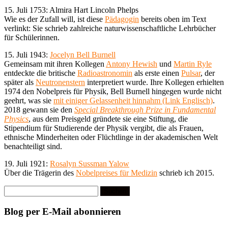
15. Juli 1753: Almira Hart Lincoln Phelps
Wie es der Zufall will, ist diese
Pädagogin
bereits oben im Text
verlinkt: Sie schrieb zahlreiche naturwissenschaftliche Lehrbücher
für Schülerinnen.
15. Juli 1943:
Jocelyn Bell Burnell
Gemeinsam mit ihren Kollegen
Antony Hewish
und
Martin Ryle
entdeckte die britische
Radioastronomin
als erste einen
Pulsar
, der
später als
Neutronenstern
interpretiert wurde. Ihre Kollegen erhielten
1974 den Nobelpreis für Physik, Bell Burnell hingegen wurde nicht
geehrt, was sie
mit einiger Gelassenheit hinnahm (Link Englisch)
.
2018 gewann sie den
Special Breakthrough Prize in Fundamental
Physics
, aus dem Preisgeld gründete sie eine Stiftung, die
Stipendium für Studierende der Physik vergibt, die als Frauen,
ethnische Minderheiten oder Flüchtlinge in der akademischen Welt
benachteiligt sind.
19. Juli 1921:
Rosalyn Sussman Yalow
Über die Trägerin des
Nobelpreises für Medizin
schrieb ich 2015.
Suchen
nach:
Blog per E-Mail abonnieren