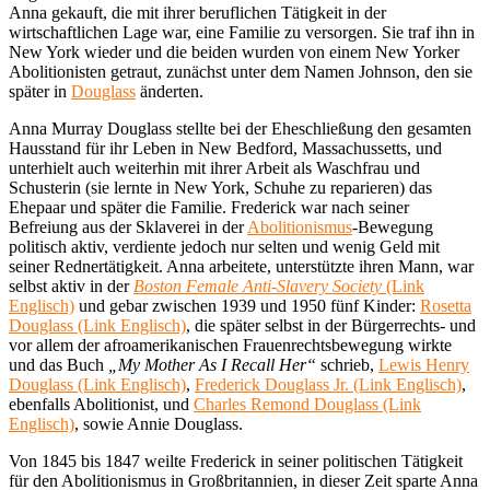
Anna gekauft, die mit ihrer beruflichen Tätigkeit in der
wirtschaftlichen Lage war, eine Familie zu versorgen. Sie traf ihn in
New York wieder und die beiden wurden von einem New Yorker
Abolitionisten getraut, zunächst unter dem Namen Johnson, den sie
später in
Douglass
änderten.
Anna Murray Douglass stellte bei der Eheschließung den gesamten
Hausstand für ihr Leben in New Bedford, Massachussetts, und
unterhielt auch weiterhin mit ihrer Arbeit als Waschfrau und
Schusterin (sie lernte in New York, Schuhe zu reparieren) das
Ehepaar und später die Familie. Frederick war nach seiner
Befreiung aus der Sklaverei in der
Abolitionismus
-Bewegung
politisch aktiv, verdiente jedoch nur selten und wenig Geld mit
seiner Rednertätigkeit. Anna arbeitete, unterstützte ihren Mann, war
selbst aktiv in der
Boston Female Anti-Slavery Society
(Link
Englisch)
und gebar zwischen 1939 und 1950 fünf Kinder:
Rosetta
Douglass (Link Englisch)
, die später selbst in der Bürgerrechts- und
vor allem der afroamerikanischen Frauenrechtsbewegung wirkte
und das Buch
„My Mother As I Recall Her“
schrieb,
Lewis Henry
Douglass (Link Englisch)
,
Frederick Douglass Jr. (Link Englisch)
,
ebenfalls Abolitionist, und
Charles Remond Douglass (Link
Englisch)
, sowie Annie Douglass.
Von 1845 bis 1847 weilte Frederick in seiner politischen Tätigkeit
für den Abolitionismus in Großbritannien, in dieser Zeit sparte Anna