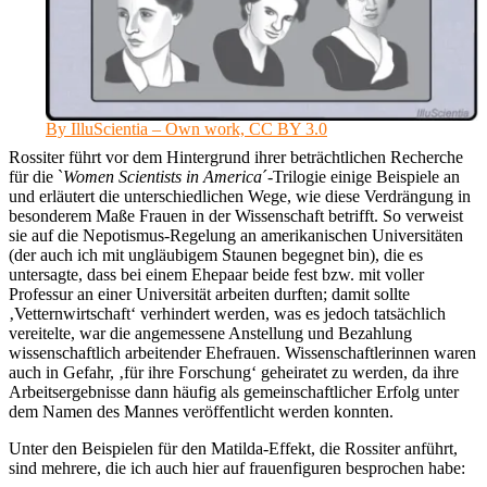
By IlluScientia – Own work, CC BY 3.0
Rossiter führt vor dem Hintergrund ihrer beträchtlichen Recherche
für die `
Women Scientists in America
´-Trilogie einige Beispiele an
und erläutert die unterschiedlichen Wege, wie diese Verdrängung in
besonderem Maße Frauen in der Wissenschaft betrifft. So verweist
sie auf die Nepotismus-Regelung an amerikanischen Universitäten
(der auch ich mit ungläubigem Staunen begegnet bin), die es
untersagte, dass bei einem Ehepaar beide fest bzw. mit voller
Professur an einer Universität arbeiten durften; damit sollte
‚Vetternwirtschaft‘ verhindert werden, was es jedoch tatsächlich
vereitelte, war die angemessene Anstellung und Bezahlung
wissenschaftlich arbeitender Ehefrauen. Wissenschaftlerinnen waren
auch in Gefahr, ‚für ihre Forschung‘ geheiratet zu werden, da ihre
Arbeitsergebnisse dann häufig als gemeinschaftlicher Erfolg unter
dem Namen des Mannes veröffentlicht werden konnten.
Unter den Beispielen für den Matilda-Effekt, die Rossiter anführt,
sind mehrere, die ich auch hier auf frauenfiguren besprochen habe: