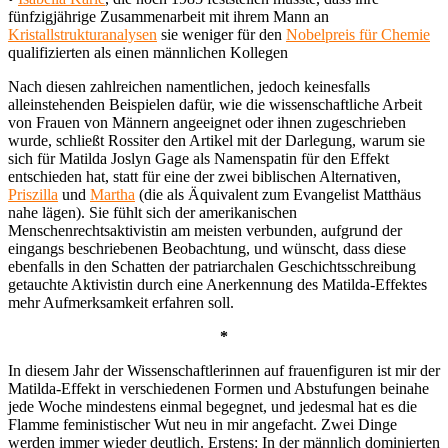
fünfzigjährige Zusammenarbeit mit ihrem Mann an
Kristallstrukturanalysen
sie weniger für den
Nobelpreis für Chemie
qualifizierten als einen männlichen Kollegen
Nach diesen zahlreichen namentlichen, jedoch keinesfalls
alleinstehenden Beispielen dafür, wie die wissenschaftliche Arbeit
von Frauen von Männern angeeignet oder ihnen zugeschrieben
wurde, schließt Rossiter den Artikel mit der Darlegung, warum sie
sich für Matilda Joslyn Gage als Namenspatin für den Effekt
entschieden hat, statt für eine der zwei biblischen Alternativen,
Priszilla
und
Martha
(die als Äquivalent zum Evangelist Matthäus
nahe lägen). Sie fühlt sich der amerikanischen
Menschenrechtsaktivistin am meisten verbunden, aufgrund der
eingangs beschriebenen Beobachtung, und wünscht, dass diese
ebenfalls in den Schatten der patriarchalen Geschichtsschreibung
getauchte Aktivistin durch eine Anerkennung des Matilda-Effektes
mehr Aufmerksamkeit erfahren soll.
*
In diesem Jahr der Wissenschaftlerinnen auf frauenfiguren ist mir der
Matilda-Effekt in verschiedenen Formen und Abstufungen beinahe
jede Woche mindestens einmal begegnet, und jedesmal hat es die
Flamme feministischer Wut neu in mir angefacht. Zwei Dinge
werden immer wieder deutlich. Erstens: In der männlich dominierten