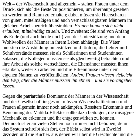
Welt – der Wissenschaft und allgemein – stehen Frauen unter dem
Druck, sich als `die Beste´zu positionieren, um überhaupt gesehen
zu werden und Raum zu erhalten; dabei müssen sie Heerscharen
von guten, mittelmäßigen und auch vernachlässigbaren Männern im
gleichen Arbeitsbereich überstrahlen.
Frauen können sich nicht
erlauben, mittelmäßig zu sein
. Und zweitens: Sie sind von Anfang
bis Ende (und auch heute noch) von der Unterstützung und dem
Wohlwollen der Männer in ihrem Leben abhängig. Die Väter
mussten die Ausbildung unterstützen und fördern, die Lehrer und
Schulvorstände mussten sie als Schülerinnen und Studentinnen
zulassen, die Kollegen mussten sie als gleichwertig betrachten und
ihre Arbeit als solche wertschätzen, die Ehemänner mussten ihnen
erlauben, weiter zu arbeiten und ihre Erkenntnisse unter dem
eigenen Namen zu veröffentlichen.
Andere Frauen wiesen vielleicht
den Weg, aber die Männer mussten ihn ebnen – und sie vorangehen
lassen.
Gegen die patriarchale Dominanz der Männer in der Wissenschaft
und der Gesellschaft insgesamt müssen Wissenschaftlerinnen und
Frauen allgemein immer noch ankämpfen. Rossiters Erkenntnis und
Benennung des Matilda-Effektes sollte dazu beitragen, die misogyne
Mechanik zu erkennen und ihr entgegenwirken zu können.
Dennoch ist er an vielen Stellen noch immer nicht behoben, denn
das System schreibt sich fort, der Effekt selbst wird in Zweifel
gezogen und die Bücher, aus denen wir über die Geschichte und die