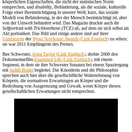
körperlichen Eigenschaften, die nicht der statistischen Norm
entsprechen, und
disability
, Behinderung, als die soziale, kulturelle
Folge einer Beeinträchtigung in unserer Welt; kurz, das soziale
Modell von Behinderung, in der der Mensch beeinträchtigt
ist
, aber
von der Umwelt behindert
wird
. Das Magazin druckte auch ihr
Selfportrait with Trichlorethene (TCE)
ab, auf dem sie sich selbst als
Akt portraitiert. Das Bild und einige andere sind auf ihrer
Galerieseite
der
Wynn Newhouse Awards
(Link Englisch)
zu sehen;
sie war 2011 Empfängerin des Preises.
Ihre Schwester,
Astra Taylor (Link Englisch)
, drehte 2008 den
Dokumentarfilm
Examined Life
(Link Englisch)
, mit einem
Segment, in dem sie ihre Schwester Sunaura bei einem Spaziergang
mit
Judith Butler
begleitet. Die Künstlerin und die Philosophin
sprechen auch hier über die gesellschftliche Wahrnehmung von
Körpern, die normativen Erwartungen an Körper und die
Bedrohung von Ausgrenzung und Gewalt, wenn Körper diesen
gesellschaftlichen Erwartungen nicht entsprechen.