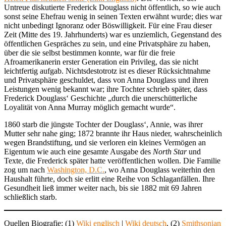
Untreue diskutierte Frederick Douglass nicht öffentlich, so wie auch
sonst seine Ehefrau wenig in seinen Texten erwähnt wurde; dies war
nicht unbedingt Ignoranz oder Böswilligkeit. Für eine Frau dieser
Zeit (Mitte des 19. Jahrhunderts) war es unziemlich, Gegenstand des
öffentlichen Gespräches zu sein, und eine Privatsphäre zu haben,
über die sie selbst bestimmen konnte, war für die freie
Afroamerikanerin erster Generation ein Privileg, das sie nicht
leichtfertig aufgab. Nichtsdestotrotz ist es dieser Rücksichtnahme
und Privatsphäre geschuldet, dass von Anna Douglass und ihren
Leistungen wenig bekannt war; ihre Tochter schrieb später, dass
Frederick Douglass‘ Geschichte „durch die unerschütterliche
Loyalität von Anna Murray möglich gemacht wurde“.
1860 starb die jüngste Tochter der Douglass‘, Annie, was ihrer
Mutter sehr nahe ging; 1872 brannte ihr Haus nieder, wahrscheinlich
wegen Brandstiftung, und sie verloren ein kleines Vermögen an
Eigentum wie auch eine gesamte Ausgabe des
North Star
und
Texte, die Frederick später hatte veröffentlichen wollen. Die Familie
zog um nach
Washington, D.C.
, wo Anna Douglass weiterhin den
Haushalt führte, doch sie erlitt eine Reihe von Schlaganfällen. Ihre
Gesundheit ließ immer weiter nach, bis sie 1882 mit 69 Jahren
schließlich starb.
Quellen Biografie: (1)
Wiki englisch
|
Wiki deutsch
, (2)
Smithsonian