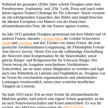
Während der gesamten 1830er Jahre schrieb Douglass unter dem
Pseudonymen ‚Sophanista‘ und ‚Ella‘ Lyrik, Prosa und (auch unter
ihrem eigenen Namen?) Beiträge für
The Liberator
. Briefe verzierte
sie mit selbstgemalten Aquarellen, ihre Bilder sind möglicherweise
die ältesten Exemplare von Malerei von der Hand einer
afroamerikanischen Frau, die mit Namen signiert wurden.
Im Jahr 1833 gründete Douglass gemeinsam mit ihrer Mutter und 16
anderen Frauen, darunter
Lucretia Mott
, die Grimké-Schwestern
Sarah
und
Angelina
und drei Töchter von James Forten, die erste
gemischte Abolitionistinnen-Gruppierung, die
Philadelphia Female
Anti-Slavery Society
. Deren Ziel war die vollständige Abschaffung
der Sklaverei ohne Kompensation für die Sklavenhalter, sowie
gleiche Bürger- und Religionsrechte für Schwarze Bürger. Der
Verein bezog die Ausgaben verschiedener Abolitionisten-
Zeitschriften, um sie unter seinen Mitgliedern zu verteilen und legte
auch eine Bibliothek an Literatur und Flugblättern an. Douglass war
im Verein für verschiedene organisatorische und administrative
Leistungen verantwortlich, neben einer weiterhin beruflichen
Tätigkeit als Lehrerin.
Sie hatte 1833 kurze Zeit an einer Schule für afroamerikanische
Mädchen gelehrt, bald jedoch eine eigene Schule gegründet, an der
sie auch Naturwissenschaften und Kunst unterrichtete. Es war ihr
wichtig, den Mädchen insbesondere die
MINT-Fächer