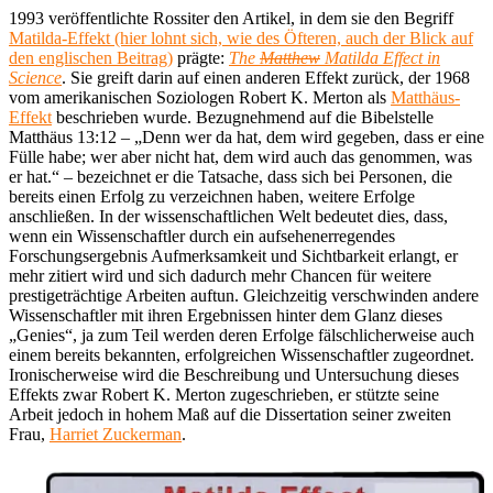
1993 veröffentlichte Rossiter den Artikel, in dem sie den Begriff
Matilda-Effekt
(hier lohnt sich, wie des Öfteren, auch der Blick auf
den englischen Beitrag)
prägte:
The
Matthew
Matilda Effect in
Science
. Sie greift darin auf einen anderen Effekt zurück, der 1968
vom amerikanischen Soziologen Robert K. Merton als
Matthäus-
Effekt
beschrieben wurde. Bezugnehmend auf die Bibelstelle
Matthäus 13:12 – „Denn wer da hat, dem wird gegeben, dass er eine
Fülle habe; wer aber nicht hat, dem wird auch das genommen, was
er hat.“ – bezeichnet er die Tatsache, dass sich bei Personen, die
bereits einen Erfolg zu verzeichnen haben, weitere Erfolge
anschließen. In der wissenschaftlichen Welt bedeutet dies, dass,
wenn ein Wissenschaftler durch ein aufsehenerregendes
Forschungsergebnis Aufmerksamkeit und Sichtbarkeit erlangt, er
mehr zitiert wird und sich dadurch mehr Chancen für weitere
prestigeträchtige Arbeiten auftun. Gleichzeitig verschwinden andere
Wissenschaftler mit ihren Ergebnissen hinter dem Glanz dieses
„Genies“, ja zum Teil werden deren Erfolge fälschlicherweise auch
einem bereits bekannten, erfolgreichen Wissenschaftler zugeordnet.
Ironischerweise wird die Beschreibung und Untersuchung dieses
Effekts zwar Robert K. Merton zugeschrieben, er stützte seine
Arbeit jedoch in hohem Maß auf die Dissertation seiner zweiten
Frau,
Harriet Zuckerman
.