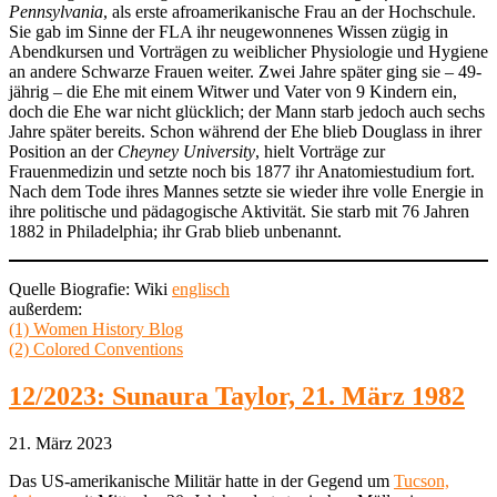
Pennsylvania
, als erste afroamerikanische Frau an der Hochschule.
Sie gab im Sinne der FLA ihr neugewonnenes Wissen zügig in
Abendkursen und Vorträgen zu weiblicher Physiologie und Hygiene
an andere Schwarze Frauen weiter. Zwei Jahre später ging sie – 49-
jährig – die Ehe mit einem Witwer und Vater von 9 Kindern ein,
doch die Ehe war nicht glücklich; der Mann starb jedoch auch sechs
Jahre später bereits. Schon während der Ehe blieb Douglass in ihrer
Position an der
Cheyney University
, hielt Vorträge zur
Frauenmedizin und setzte noch bis 1877 ihr Anatomiestudium fort.
Nach dem Tode ihres Mannes setzte sie wieder ihre volle Energie in
ihre politische und pädagogische Aktivität. Sie starb mit 76 Jahren
1882 in Philadelphia; ihr Grab blieb unbenannt.
Quelle Biografie: Wiki
englisch
außerdem:
(1) Women History Blog
(2) Colored Conventions
12/2023: Sunaura Taylor, 21. März 1982
21. März 2023
Das US-amerikanische Militär hatte in der Gegend um
Tucson,