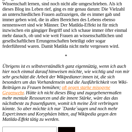
Wissenschaft lernen, sind noch nicht alle umgeschrieben. Als ich
dieses Blog ins Leben rief, ging es mir genau darum: Die Vielzahl
an unterschiedlichen Frauen aufzuzeigen, die es immer gab und
immer geben wird, die in allen Bereichen des Lebens ebenso
nennenswert sind wie Männer. Der Matilda-Effekt ist für mich
inzwischen ein gängiger Begriff und ich schaue immer öfter einmal
mehr danach, ob und wie weit Frauen an wissenschaftlichen und
gesellschaftlichen Errungenschaften beteiligt oder sogar
federführend waren. Damit Matilda nicht mehr vergessen wird.
*
Übrigens ist es selbstverständlich ganz eigennützig, wenn ich auch
hier noch einmal darauf hinweisen möchte, wie wichtig und von mir
sehr geschätzt die Arbeit der Wikipedianer:innen ist, die sich
besonders um das Vorhandensein und die Ausführlichkeit von Wiki-
Beiträgen zu Frauen bemühen;
oft gegen starke misogyne
Gegenwehr
. Hätte ich nicht dieses Blog und zugegebenermaßen
mehr mentale Ressourcen und die innere Stärke, wäre das das
nächstbeste zu frauenfiguren, womit ich meine Zeit verbringen
könnte. So aber möchte ich nur `Danke´sagen und noch mehr
Expert:innen und Koryphäen bitten, auf Wikipedia gegen den
Matilda-Effekt tätig zu werden.
Suchen