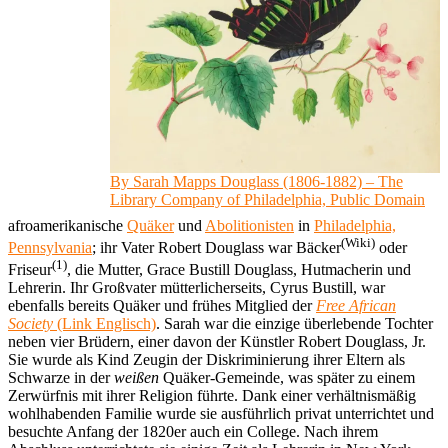
By Sarah Mapps Douglass (1806-1882) – The
Library Company of Philadelphia, Public Domain
afroamerikanische
Quäker
und
Abolitionisten
in
Philadelphia,
(Wiki)
Pennsylvania
; ihr Vater Robert Douglass war Bäcker
oder
(1)
Friseur
, die Mutter, Grace Bustill Douglass, Hutmacherin und
Lehrerin. Ihr Großvater mütterlicherseits, Cyrus Bustill, war
ebenfalls bereits Quäker und frühes Mitglied der
Free African
Society
(Link Englisch)
. Sarah war die einzige überlebende Tochter
neben vier Brüdern, einer davon der Künstler Robert Douglass, Jr.
Sie wurde als Kind Zeugin der Diskriminierung ihrer Eltern als
Schwarze in der
weißen
Quäker-Gemeinde, was später zu einem
Zerwürfnis mit ihrer Religion führte. Dank einer verhältnismäßig
wohlhabenden Familie wurde sie ausführlich privat unterrichtet und
besuchte Anfang der 1820er auch ein College. Nach ihrem