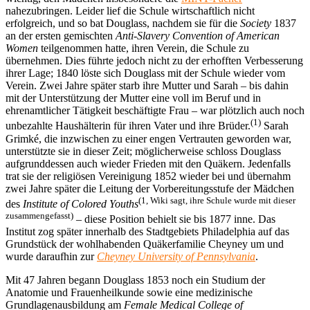
nahezubringen. Leider lief die Schule wirtschaftlich nicht
erfolgreich, und so bat Douglass, nachdem sie für die
Society
1837
an der ersten gemischten
Anti-Slavery Convention of American
Women
teilgenommen hatte, ihren Verein, die Schule zu
übernehmen. Dies führte jedoch nicht zu der erhofften Verbesserung
ihrer Lage; 1840 löste sich Douglass mit der Schule wieder vom
Verein. Zwei Jahre später starb ihre Mutter und Sarah – bis dahin
mit der Unterstützung der Mutter eine voll im Beruf und in
ehrenamtlicher Tätigkeit beschäftigte Frau – war plötzlich auch noch
(1)
unbezahlte Haushälterin für ihren Vater und ihre Brüder.
Sarah
Grimké, die inzwischen zu einer engen Vertrauten geworden war,
unterstützte sie in dieser Zeit; möglicherweise schloss Douglass
aufgrunddessen auch wieder Frieden mit den Quäkern. Jedenfalls
trat sie der religiösen Vereinigung 1852 wieder bei und übernahm
zwei Jahre später die Leitung der Vorbereitungsstufe der Mädchen
(1, Wiki sagt, ihre Schule wurde mit dieser
des
Institute of Colored Youths
zusammengefasst)
– diese Position behielt sie bis 1877 inne. Das
Institut zog später innerhalb des Stadtgebiets Philadelphia auf das
Grundstück der wohlhabenden Quäkerfamilie Cheyney um und
wurde daraufhin zur
Cheyney University of Pennsylvania
.
Mit 47 Jahren begann Douglass 1853 noch ein Studium der
Anatomie und Frauenheilkunde sowie eine medizinische
Grundlagenausbildung am
Female Medical College of