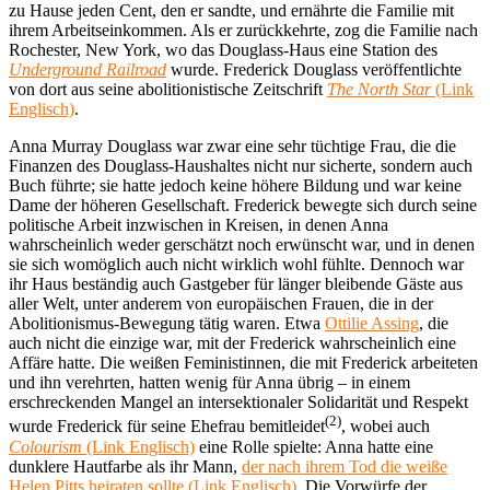
zu Hause jeden Cent, den er sandte, und ernährte die Familie mit
ihrem Arbeitseinkommen. Als er zurückkehrte, zog die Familie nach
Rochester, New York, wo das Douglass-Haus eine Station des
Underground Railroad
wurde. Frederick Douglass veröffentlichte
von dort aus seine abolitionistische Zeitschrift
The North Star
(Link
Englisch)
.
Anna Murray Douglass war zwar eine sehr tüchtige Frau, die die
Finanzen des Douglass-Haushaltes nicht nur sicherte, sondern auch
Buch führte; sie hatte jedoch keine höhere Bildung und war keine
Dame der höheren Gesellschaft. Frederick bewegte sich durch seine
politische Arbeit inzwischen in Kreisen, in denen Anna
wahrscheinlich weder gerschätzt noch erwünscht war, und in denen
sie sich womöglich auch nicht wirklich wohl fühlte. Dennoch war
ihr Haus beständig auch Gastgeber für länger bleibende Gäste aus
aller Welt, unter anderem von europäischen Frauen, die in der
Abolitionismus-Bewegung tätig waren. Etwa
Ottilie Assing
, die
auch nicht die einzige war, mit der Frederick wahrscheinlich eine
Affäre hatte. Die weißen Feministinnen, die mit Frederick arbeiteten
und ihn verehrten, hatten wenig für Anna übrig – in einem
erschreckenden Mangel an intersektionaler Solidarität und Respekt
(2)
wurde Frederick für seine Ehefrau bemitleidet
, wobei auch
Colourism
(Link Englisch)
eine Rolle spielte: Anna hatte eine
dunklere Hautfarbe als ihr Mann,
der nach ihrem Tod die weiße
Helen Pitts heiraten sollte (Link Englisch)
. Die Vorwürfe der