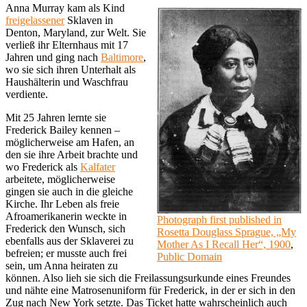
Anna Murray kam als Kind
freigelassener
Sklaven in
Denton, Maryland, zur Welt. Sie
verließ ihr Elternhaus mit 17
Jahren und ging nach
Baltimore
,
wo sie sich ihren Unterhalt als
Haushälterin und Waschfrau
verdiente.
Mit 25 Jahren lernte sie
Frederick Bailey kennen –
möglicherweise am Hafen, an
den sie ihre Arbeit brachte und
wo Frederick als
Kalfater
arbeitete, möglicherweise
gingen sie auch in die gleiche
Kirche. Ihr Leben als freie
Afroamerikanerin weckte in
Photograph first published in
Frederick den Wunsch, sich
Rosetta Douglass Sprague, „My
ebenfalls aus der Sklaverei zu
Mother As I Recall Her“, 1900
,
befreien; er musste auch frei
Public Domain
sein, um Anna heiraten zu
können. Also lieh sie sich die Freilassungsurkunde eines Freundes
und nähte eine Matrosenuniform für Frederick, in der er sich in den
Zug nach New York setzte. Das Ticket hatte wahrscheinlich auch