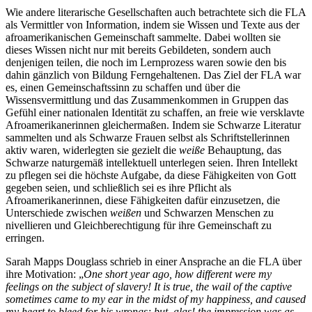
Wie andere literarische Gesellschaften auch betrachtete sich die FLA
als Vermittler von Information, indem sie Wissen und Texte aus der
afroamerikanischen Gemeinschaft sammelte. Dabei wollten sie
dieses Wissen nicht nur mit bereits Gebildeten, sondern auch
denjenigen teilen, die noch im Lernprozess waren sowie den bis
dahin gänzlich von Bildung Ferngehaltenen. Das Ziel der FLA war
es, einen Gemeinschaftssinn zu schaffen und über die
Wissensvermittlung und das Zusammenkommen in Gruppen das
Gefühl einer nationalen Identität zu schaffen, an freie wie versklavte
Afroamerikanerinnen gleichermaßen. Indem sie Schwarze Literatur
sammelten und als Schwarze Frauen selbst als Schriftstellerinnen
aktiv waren, widerlegten sie gezielt die
weiße
Behauptung, das
Schwarze naturgemäß intellektuell unterlegen seien. Ihren Intellekt
zu pflegen sei die höchste Aufgabe, da diese Fähigkeiten von Gott
gegeben seien, und schließlich sei es ihre Pflicht als
Afroamerikanerinnen, diese Fähigkeiten dafür einzusetzen, die
Unterschiede zwischen
weißen
und Schwarzen Menschen zu
nivellieren und Gleichberechtigung für ihre Gemeinschaft zu
erringen.
Sarah Mapps Douglass schrieb in einer Ansprache an die FLA über
ihre Motivation: „
One short year ago, how different were my
feelings on the subject of slavery! It is true, the wail of the captive
sometimes came to my ear in the midst of my happiness, and caused
my heart to bleed for his wrongs; but, alas! the impression was as