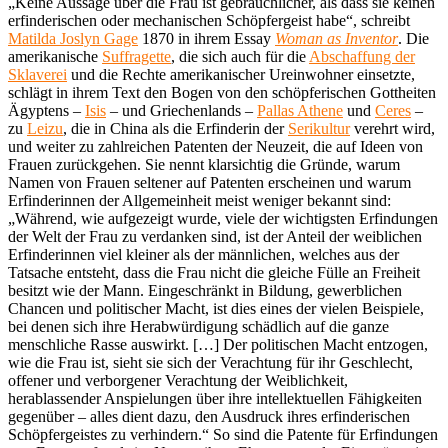
„Keine Aussage über die Frau ist gebräuchlicher, als dass sie keinen
erfinderischen oder mechanischen Schöpfergeist habe“, schreibt
Matilda Joslyn Gage
1870 in ihrem Essay
Woman as Inventor
. Die
amerikanische
Suffragette
, die sich auch für die
Abschaffung der
Sklaverei
und die Rechte amerikanischer Ureinwohner einsetzte,
schlägt in ihrem Text den Bogen von den schöpferischen Gottheiten
Ägyptens –
Isis
– und Griechenlands –
Pallas Athene
und
Ceres
–
zu
Leizu
, die in China als die Erfinderin der
Serikultur
verehrt wird,
und weiter zu zahlreichen Patenten der Neuzeit, die auf Ideen von
Frauen zurückgehen. Sie nennt klarsichtig die Gründe, warum
Namen von Frauen seltener auf Patenten erscheinen und warum
Erfinderinnen der Allgemeinheit meist weniger bekannt sind:
„Während, wie aufgezeigt wurde, viele der wichtigsten Erfindungen
der Welt der Frau zu verdanken sind, ist der Anteil der weiblichen
Erfinderinnen viel kleiner als der männlichen, welches aus der
Tatsache entsteht, dass die Frau nicht die gleiche Fülle an Freiheit
besitzt wie der Mann. Eingeschränkt in Bildung, gewerblichen
Chancen und politischer Macht, ist dies eines der vielen Beispiele,
bei denen sich ihre Herabwürdigung schädlich auf die ganze
menschliche Rasse auswirkt. […] Der politischen Macht entzogen,
wie die Frau ist, sieht sie sich der Verachtung für ihr Geschlecht,
offener und verborgener Verachtung der Weiblichkeit,
herablassender Anspielungen über ihre intellektuellen Fähigkeiten
gegenüber – alles dient dazu, den Ausdruck ihres erfinderischen
Schöpfergeistes zu verhindern.“ So sind die Patente für Erfindungen