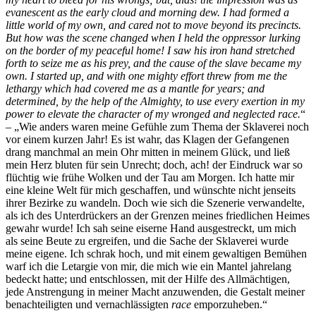
evanescent as the early cloud and morning dew. I had formed a
little world of my own, and cared not to move beyond its precincts.
But how was the scene changed when I held the oppressor lurking
on the border of my peaceful home! I saw his iron hand stretched
forth to seize me as his prey, and the cause of the slave became my
own. I started up, and with one mighty effort threw from me the
lethargy which had covered me as a mantle for years; and
determined, by the help of the Almighty, to use every exertion in my
power to elevate the character of my wronged and neglected race.
“
– „Wie anders waren meine Gefühle zum Thema der Sklaverei noch
vor einem kurzen Jahr! Es ist wahr, das Klagen der Gefangenen
drang manchmal an mein Ohr mitten in meinem Glück, und ließ
mein Herz bluten für sein Unrecht; doch, ach! der Eindruck war so
flüchtig wie frühe Wolken und der Tau am Morgen. Ich hatte mir
eine kleine Welt für mich geschaffen, und wünschte nicht jenseits
ihrer Bezirke zu wandeln. Doch wie sich die Szenerie verwandelte,
als ich des Unterdrückers an der Grenzen meines friedlichen Heimes
gewahr wurde! Ich sah seine eiserne Hand ausgestreckt, um mich
als seine Beute zu ergreifen, und die Sache der Sklaverei wurde
meine eigene. Ich schrak hoch, und mit einem gewaltigen Bemühen
warf ich die Letargie von mir, die mich wie ein Mantel jahrelang
bedeckt hatte; und entschlossen, mit der Hilfe des Allmächtigen,
jede Anstrengung in meiner Macht anzuwenden, die Gestalt meiner
benachteiligten und vernachlässigten
race
emporzuheben.“