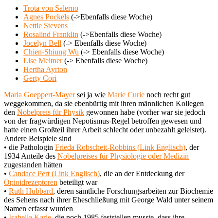
Trota von Salerno
Agnes Pockels
(->Ebenfalls diese Woche)
Nettie Stevens
Rosalind Franklin
(->Ebenfalls diese Woche)
Jocelyn Bell
(-> Ebenfalls diese Woche)
Chien-Shiung Wu
(-> Ebenfalls diese Woche)
Lise Meitner
(-> Ebenfalls diese Woche)
Hertha Ayrton
Gerty Cori
Maria Goeppert-Mayer
sei ja wie
Marie Curie
noch recht gut
weggekommen, da sie ebenbürtig mit ihren männlichen Kollegen
den
Nobelpreis für Physik
gewonnen habe (vorher war sie jedoch
von der fragwürdigen Nepotismus-Regel betroffen gewesen und
hatte einen Großteil ihrer Arbeit schlecht oder unbezahlt geleistet).
Andere Beispiele sind
• die Pathologin
Frieda Robscheit-Robbins (Link Englisch)
, der
1934 Anteile des
Nobelpreises für Physiologie oder Medizin
zugestanden hätten
•
Candace Pert (Link Englisch)
, die an der Entdeckung der
Opioidrezeptoren
beteiligt war
•
Ruth Hubbard
, deren sämtliche Forschungsarbeiten zur Biochemie
des Sehens nach ihrer Eheschließung mit George Wald unter seinem
Namen erfasst wurden
•
Isabella Karle
, die noch 1985 feststellen musste, dass ihre