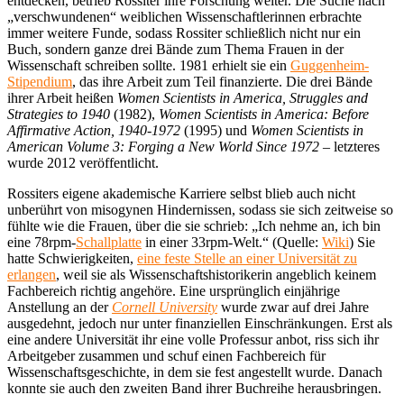
entdecken, betrieb Rossiter ihre Forschung weiter. Die Suche nach
„verschwundenen“ weiblichen Wissenschaftlerinnen erbrachte
immer weitere Funde, sodass Rossiter schließlich nicht nur ein
Buch, sondern ganze drei Bände zum Thema Frauen in der
Wissenschaft schreiben sollte. 1981 erhielt sie ein
Guggenheim-
Stipendium
, das ihre Arbeit zum Teil finanzierte. Die drei Bände
ihrer Arbeit heißen
Women Scientists in America, Struggles and
Strategies to 1940
(1982),
Women Scientists in America: Before
Affirmative Action, 1940-1972
(1995) und
Women Scientists in
American Volume 3: Forging a New World Since 1972
– letzteres
wurde 2012 veröffentlicht.
Rossiters eigene akademische Karriere selbst blieb auch nicht
unberührt von misogynen Hindernissen, sodass sie sich zeitweise so
fühlte wie die Frauen, über die sie schrieb: „Ich nehme an, ich bin
eine 78rpm-
Schallplatte
in einer 33rpm-Welt.“ (Quelle:
Wiki
) Sie
hatte Schwierigkeiten,
eine feste Stelle an einer Universität zu
erlangen
, weil sie als Wissenschaftshistorikerin angeblich keinem
Fachbereich richtig angehöre. Eine ursprünglich einjährige
Anstellung an der
Cornell University
wurde zwar auf drei Jahre
ausgedehnt, jedoch nur unter finanziellen Einschränkungen. Erst als
eine andere Universität ihr eine volle Professur anbot, riss sich ihr
Arbeitgeber zusammen und schuf einen Fachbereich für
Wissenschaftsgeschichte, in dem sie fest angestellt wurde. Danach
konnte sie auch den zweiten Band ihrer Buchreihe herausbringen.