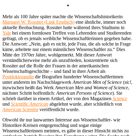
*
Mehr als 100 Jahre später machte die Wissenschaftshistorikerin
Margaret W. Rossiter (Link Englisch)
eine ähnliche, immer noch
aktuelle Beobachtung. Rossiter hatte während ihres Studiums in
Yale
bei einem formlosen Treffen von Lehrenden und Studierenden
gefragt, ob es jemals weibliche Wissenschaftlerinnen gegeben habe.
Die Antwort: „Nein, gab es nicht, jede Frau, die als solche in Frage
käme, arbeitete nur einem männlichen Wissenschaftler zu.“ Dies
Mitte der 1970er Jahre, wohlgemerkt. Mit dieser Antwort
verständlicherweise mehr als unzufrieden, konzentrierte sich
Rossiter auf die Rolle der Frauen in der amerikanischen
Wissenschaftsgeschichte – und fand in ihrer Arbeit als
Postdoktorandin
die Biografien hunderter Wissenschaftlerinnen
unter anderem im Nachschlagewerk
American Men of Science
(
sic!
,
inzwischen heißt das Werk
American Men and Women of Science
,
nächster Schritt hoffentlich:
American Persons of Science
). Sie
schrieb darüber in einem Artikel, der von den Magazinen
Science
und
Scientific American
abgelehnt wurde, aber schließlich von
American Scientist
veröffentlicht wurde.
Obwohl ihr nur lauwarmes Interesse aus Wissenschaftler- wie
Historiker-Kreisen entgegenschlug und sogar einige
Wissenschaftlerinnen meinten, es gäbe in dieser Hinsicht nichts zu