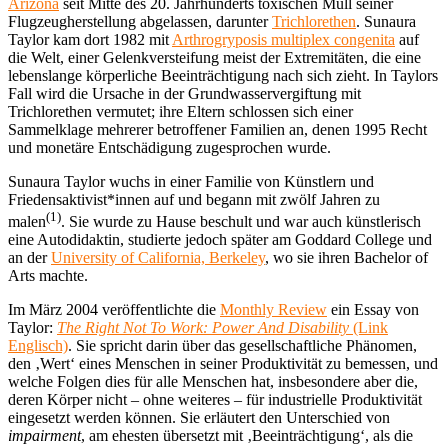
Arizona
seit Mitte des 20. Jahrhunderts toxischen Müll seiner
Flugzeugherstellung abgelassen, darunter
Trichlorethen
. Sunaura
Taylor kam dort 1982 mit
Arthrogryposis multiplex congenita
auf
die Welt, einer Gelenkversteifung meist der Extremitäten, die eine
lebenslange körperliche Beeinträchtigung nach sich zieht. In Taylors
Fall wird die Ursache in der Grundwasservergiftung mit
Trichlorethen vermutet; ihre Eltern schlossen sich einer
Sammelklage mehrerer betroffener Familien an, denen 1995 Recht
und monetäre Entschädigung zugesprochen wurde.
Sunaura Taylor wuchs in einer Familie von Künstlern und
Friedensaktivist*innen auf und begann mit zwölf Jahren zu
(1)
malen
. Sie wurde zu Hause beschult und war auch künstlerisch
eine Autodidaktin, studierte jedoch später am Goddard College und
an der
University of California, Berkeley
, wo sie ihren Bachelor of
Arts machte.
Im März 2004 veröffentlichte die
Monthly Review
ein Essay von
Taylor:
The Right Not To Work: Power And Disability
(Link
Englisch)
. Sie spricht darin über das gesellschaftliche Phänomen,
den ‚Wert‘ eines Menschen in seiner Produktivität zu bemessen, und
welche Folgen dies für alle Menschen hat, insbesondere aber die,
deren Körper nicht – ohne weiteres – für industrielle Produktivität
eingesetzt werden können. Sie erläutert den Unterschied von
impairment
, am ehesten übersetzt mit ‚Beeinträchtigung‘, als die