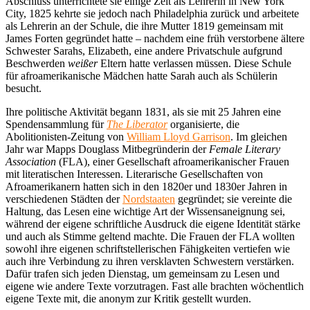
Abschluss unterrichtete sie einige Zeit als Lehrerin in New York
City, 1825 kehrte sie jedoch nach Philadelphia zurück und arbeitete
als Lehrerin an der Schule, die ihre Mutter 1819 gemeinsam mit
James Forten gegründet hatte – nachdem eine früh verstorbene ältere
Schwester Sarahs, Elizabeth, eine andere Privatschule aufgrund
Beschwerden
weißer
Eltern hatte verlassen müssen. Diese Schule
für afroamerikanische Mädchen hatte Sarah auch als Schülerin
besucht.
Ihre politische Aktivität begann 1831, als sie mit 25 Jahren eine
Spendensammlung für
The Liberator
organisierte, die
Abolitionisten-Zeitung von
William Lloyd Garrison
. Im gleichen
Jahr war Mapps Douglass Mitbegründerin der
Female Literary
Association
(FLA), einer Gesellschaft afroamerikanischer Frauen
mit literatischen Interessen. Literarische Gesellschaften von
Afroamerikanern hatten sich in den 1820er und 1830er Jahren in
verschiedenen Städten der
Nordstaaten
gegründet; sie vereinte die
Haltung, das Lesen eine wichtige Art der Wissensaneignung sei,
während der eigene schriftliche Ausdruck die eigene Identität stärke
und auch als Stimme geltend machte. Die Frauen der FLA wollten
sowohl ihre eigenen schriftstellerischen Fähigkeiten vertiefen wie
auch ihre Verbindung zu ihren versklavten Schwestern verstärken.
Dafür trafen sich jeden Dienstag, um gemeinsam zu Lesen und
eigene wie andere Texte vorzutragen. Fast alle brachten wöchentlich
eigene Texte mit, die anonym zur Kritik gestellt wurden.