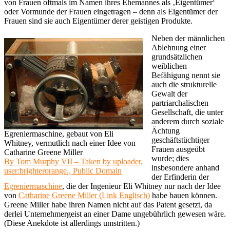
von Frauen oftmals im Namen ihres Ehemannes als ‚Eigentümer‘
oder Vormunde der Frauen eingetragen – denn als Eigentümer der
Frauen sind sie auch Eigentümer derer geistigen Produkte.
Neben der männlichen
Ablehnung einer
grundsätzlichen
weiblichen
Befähigung nennt sie
auch die strukturelle
Gewalt der
partriarchalischen
Gesellschaft, die unter
anderem durch soziale
Ächtung
Egreniermaschine, gebaut von Eli
geschäftstüchtiger
Whitney, vermutlich nach einer Idee von
Frauen ausgeübt
Catharine Greene Miller
wurde; dies
By Tom Murphy VII – Taken by uploader,
insbesondere anhand
user:brighterorange., Public Domain
der Erfinderin der
Egreniermaschine
, die der Ingenieur Eli Whitney nur nach der Idee
von
Catharine Greene Miller (Link Englisch)
habe bauen können.
Greene Miller habe ihren Namen nicht auf das Patent gesetzt, da
derlei Unternehmergeist an einer Dame ungebührlich gewesen wäre.
(Diese Anekdote ist allerdings umstritten.)