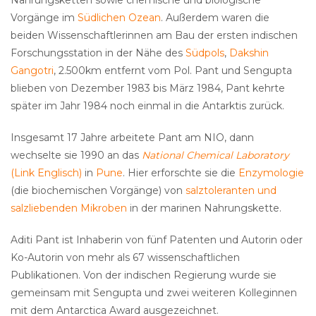
Nahrungsketten sowie chemische und biologische
Vorgänge im
Südlichen Ozean
. Außerdem waren die
beiden Wissenschaftlerinnen am Bau der ersten indischen
Forschungsstation in der Nähe des
Südpols
,
Dakshin
Gangotri
, 2.500km entfernt vom Pol. Pant und Sengupta
blieben von Dezember 1983 bis März 1984, Pant kehrte
später im Jahr 1984 noch einmal in die Antarktis zurück.
Insgesamt 17 Jahre arbeitete Pant am NIO, dann
wechselte sie 1990 an das
National Chemical Laboratory
(Link Englisch)
in
Pune
. Hier erforschte sie die
Enzymologie
(die biochemischen Vorgänge) von
salztoleranten und
salzliebenden Mikroben
in der marinen Nahrungskette.
Aditi Pant ist Inhaberin von fünf Patenten und Autorin oder
Ko-Autorin von mehr als 67 wissenschaftlichen
Publikationen. Von der indischen Regierung wurde sie
gemeinsam mit Sengupta und zwei weiteren Kolleginnen
mit dem Antarctica Award ausgezeichnet.