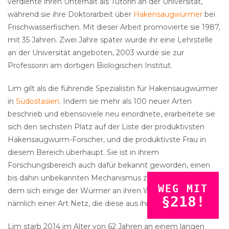
verdiente ihren Unterhalt als Tutorin an der Universität,
während sie ihre Doktorarbeit über
Hakensaugwürmer
bei
Frischwasserfischen. Mit dieser Arbeit promovierte sie 1987,
mit 35 Jahren. Zwei Jahre später wurde ihr eine Lehrstelle
an der Universität angeboten, 2003 wurde sie zur
Professorin am dortigen Biologischen Institut.
Lim gilt als die führende Spezialistin für Hakensaugwürmer
in
Südostasien
. Indem sie mehr als 100 neuer Arten
beschrieb und ebensoviele neu einordnete, erarbeitete sie
sich den sechsten Platz auf der Liste der produktivsten
Hakensaugwurm-Forscher, und die produktivste Frau in
diesem Bereich überhaupt. Sie ist in ihrem
Forschungsbereich auch dafür bekannt geworden, einen
bis dahin unbekannten Mechanismus zu beschreiben, mit
WEG MIT
dem sich einige der Würmer an ihren Wirten befestigen,
§218!
nämlich einer Art Netz, die diese aus ihren Sekreten bilden.
Lim starb 2014 im Alter von 62 Jahren an einem langen