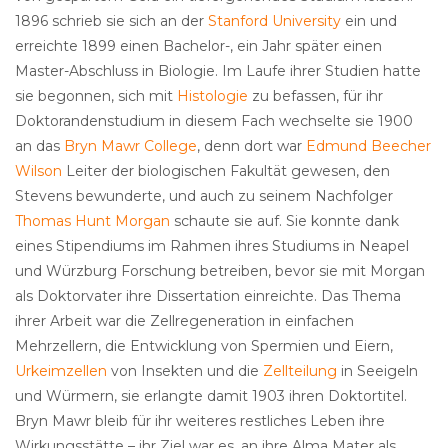
1896 schrieb sie sich an der
Stanford University
ein und
erreichte 1899 einen Bachelor-, ein Jahr später einen
Master-Abschluss in Biologie. Im Laufe ihrer Studien hatte
sie begonnen, sich mit
Histologie
zu befassen, für ihr
Doktorandenstudium in diesem Fach wechselte sie 1900
an das
Bryn Mawr College
, denn dort war
Edmund Beecher
Wilson
Leiter der biologischen Fakultät gewesen, den
Stevens bewunderte, und auch zu seinem Nachfolger
Thomas Hunt Morgan
schaute sie auf. Sie konnte dank
eines Stipendiums im Rahmen ihres Studiums in Neapel
und Würzburg Forschung betreiben, bevor sie mit Morgan
als Doktorvater ihre Dissertation einreichte. Das Thema
ihrer Arbeit war die Zellregeneration in einfachen
Mehrzellern, die Entwicklung von Spermien und Eiern,
Urkeimzellen
von Insekten und die
Zellteilung
in Seeigeln
und Würmern, sie erlangte damit 1903 ihren Doktortitel.
Bryn Mawr bleib für ihr weiteres restliches Leben ihre
Wirkungsstätte – ihr Ziel war es, an ihre Alma Mater als