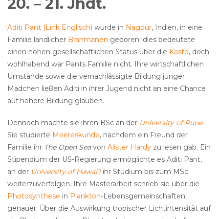
20. – 21. Jhdt.
Aditi Pant (Link Englisch)
wurde in
Nagpur
, Indien, in eine
Familie ländlicher
Brahmanen
geboren; dies bedeutete
einen hohen gesellschaftlichen Status über die
Kaste
, doch
wohlhabend war Pants Familie nicht. Ihre wirtschaftlichen
Umstände sowie die vernachlässigte Bildung junger
Mädchen ließen Aditi in ihrer Jugend nicht an eine Chance
auf höhere Bildung glauben.
Dennoch machte sie ihren BSc an der
University of Pune
.
Sie studierte
Meereskunde
, nachdem ein Freund der
Familie ihr
The Open Sea
von
Alister Hardy
zu lesen gab. Ein
Stipendium der US-Regierung ermöglichte es Aditi Pant,
an der
University of Hawai’i
ihr Studium bis zum MSc
weiterzuverfolgen. Ihre Masterarbeit schrieb sie über die
Photosynthese
in
Plankton
-Lebensgemeinschaften,
genauer: Über die Auswirkung tropischer Lichtintensität auf