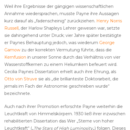
Weil ihre Ergebnisse der gängigen wissenschaftlichen
Annahme wiedersprachen, musste Payne ihre Aussagen
kurz darauf als „fadenscheinig“ zurückziehen.
Henry Norris
Russell
, der Harlow Shapleys Lehrer gewesen war, setzte
sie dahingehend unter Druck; vier Jahre später bestätigte
er Paynes Behauptung jedoch, was wiederum
George
Gamow
zu der korrekten Vermutung führte, dass die
Kernfusion
in unserer Sonne durch das Verhältnis von vier
Wasserstoffkernen zu einem Heliumkern befeuert wird.
Cecilia Paynes Dissertation erhielt auch ihre Ehrung, als
Otto von Struve
sie als „die brillianteste Doktorarbeit, die
jemals im Fach der Astronomie geschrieben wurde“
bezeichnete.
Auch nach ihrer Promotion erforschte Payne weiterhin die
Leuchtkraft von Himmelskörpern. 1930 ließ ihrer inzwischen
rehabilitierten Dissertation das Wer „Sterne von hoher
Leuchtkraft“ („
The Stars of High Luminosity
„) folgen. Dieses