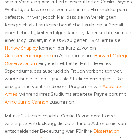
seiner Vorlesung präsentierte, erschütterten Cecilia Paynes
Weltbild, sodass sie sich von nun an mit Himmelskörpern
befasste. Ihr war jedoch klar, dass sie im Vereinigten
Königreich als Frau keine berufliche Laufbahn außerhalb
einer Lehrtätigkeit verfolgen konnte, daher suchte sie nach
einer Möglichkeit, in die USA zu gehen. 1923 lernte sie
Harlow Shapley
kennen, der kurz zuvor ein
Graduiertenprogramm
in Astronomie am
Harvard-College-
Observatorium
eingerichtet hatte. Mit Hilfe eines
Stipendiums, das ausdrücklich Frauen vorbehalten war,
wurde ihr dieses postgraduale Studium ermöglicht. Die
einzige Frau vor ihr in diesem Programm war
Adelaide
Ames
, während ihres Studiums arbeitete Payne dort mit
Annie Jump Cannon
zusammen.
Mit nur 25 Jahren machte Cecilia Payne bereits ihre
wichtigste Entdeckung, die auch für die Astronomie von
entscheidender Bedeutung war. Für ihre
Dissertation