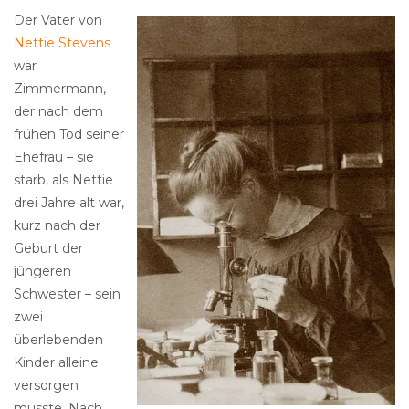
Der Vater von
Nettie Stevens
war
Zimmermann,
der nach dem
frühen Tod seiner
Ehefrau – sie
starb, als Nettie
drei Jahre alt war,
kurz nach der
Geburt der
jüngeren
Schwester – sein
zwei
überlebenden
Kinder alleine
versorgen
musste. Nach