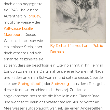
doch dann begegnete
sie 1846 – bei einem
Aufenthalt in
Torquay
,
möglicherweise – der
Kaltwasserkoralle
Madrepore
. Dieses
Wesen, das aussah wie
By Richard James Lane, Public
ein lebloser Stein, aber
Domain
doch atmete und sich
ernährte, faszinierte sie
so sehr, dass sie beschloss, ein Exemplar mit in ihr Heim in
London zu nehmen. Dafür nähte sie eine Koralle mit Nadel
und Faden an einen Schwamm und setzte dieses Gebilde
in einen
Steinguttopf
(oder
Steinzeug
– aus dem Text geht
dieser feine Unterschied nicht hervor). Zu Hause
angekommen, setzte sie die Koralle in eine Glasschüssel
und wechselte darin das Wasser täglich. Als ihr Vorrat an
Meerwasser aufgebraucht war, ließ sie einen Angestellten