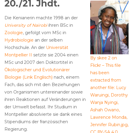
20./21. Jhdt.
Die Kenianerin machte 1998 an der
University of Nairobi
ihren BSc in
Zoologie
, gefolgt vom MSc in
Hydrobiologie
an der selben
Hochschule. An der
Universität
Montpellier II
setzte sie 2004 einen
By skee 2 on
MSc und 2007 den Doktortitel in
Flickr – This file
Ökologischer und Evolutionärer
has been
Biologie (Link Englisch)
nach, einem
extracted from
Fach, das sich mit den Beziehungen
another file: Lucy
von Organismen untereinander sowie
Waruingi, Dorothy
ihren Reaktionen auf Veränderungen in
Wanja Nyingi,
der Umwelt befasst. Ihr Studium in
Ashah Owano,
Montpellier absolvierte sie dank eines
Lawrence Monda,
Stipendiums der französischen
Jennifer Rubin.jpg,
Regierung.
CC BY-SA 4.0