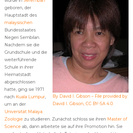
wurde in
Seremban
geboren, der
Hauptstadt des
malaysischen
Bundesstaates
Negeri Sembilan.
Nachdem sie die
Grundschule und die
weiterführende
Schule in ihrer
Heimatstadt
abgeschlossen
hatte, ging sie 1971
By David I. Gibson – File provided by
nach
Kuala Lumpur
,
David I. Gibson, CC BY-SA 4.0
um an der
Universität Malaya
Zoologie
zu studieren. Zunächst schloss sie ihren
Master of
Science
ab, dann arbeitete sie auf ihre Promotion hin. Sie