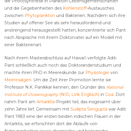
die Photosynthese in Plankton-Lebensgemeinschaften
und die Gegebenheiten des
Kohlenstoff
-Austausches
zwischen
Phytoplankton
und Bakterien. Nachdem sich ihre
Studien auf offener See als sehr herausfordernd und
anstrengend herausgestellt hatten, konzentrierte sich Pant
nach Absprache mit ihrem Doktorvater auf ein Modell mit
einer Bakterienart.
Nach ihrem Masterabschluss auf Hawai’i verfolgte Aditi
Pant schließlich auch noch das Doktorandenstudium und
machte ihren PhD in Meereskunde zur
Physiologie
von
Meeresalgen
. Um die Zeit ihrer Promotion lernte sie
Professor N.K. Panikkar kennen, den Gründer des
National
Institute of Oceanography
(NIO, Link Englisch)
in
Goa
. Dort
nahm Pant am
Antarktis
-Projekt teil, das insgesamt über
zehn Jahre lief. Gemeinsam mit
Sudipta Sengupta
war Aditi
Pant 1983 eine der ersten beiden indischen Frauen in der
Antarktis, sie erforschten dort die Abläufe von