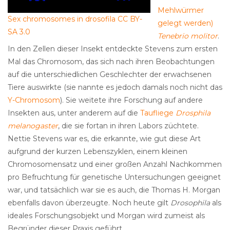
Mehlwürmer
Sex chromosomes in drosofila CC BY-
gelegt werden)
SA 3.0
Tenebrio molitor
.
In den Zellen dieser Insekt entdeckte Stevens zum ersten
Mal das Chromosom, das sich nach ihren Beobachtungen
auf die unterschiedlichen Geschlechter der erwachsenen
Tiere auswirkte (sie nannte es jedoch damals noch nicht das
Y-Chromosom
). Sie weitete ihre Forschung auf andere
Insekten aus, unter anderem auf die
Taufliege
Drosphila
melanogaster
, die sie fortan in ihren Labors züchtete.
Nettie Stevens war es, die erkannte, wie gut diese Art
aufgrund der kurzen Lebenszyklen, einem kleinen
Chromosomensatz und einer großen Anzahl Nachkommen
pro Befruchtung für genetische Untersuchungen geeignet
war, und tatsächlich war sie es auch, die Thomas H. Morgan
ebenfalls davon überzeugte. Noch heute gilt
Drosophila
als
ideales Forschungsobjekt und Morgan wird zumeist als
Begründer dieser Praxis geführt.