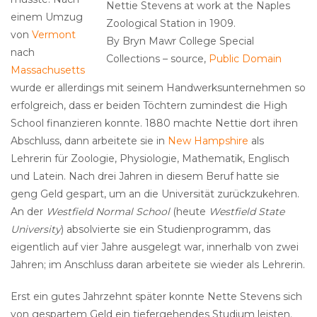
Nettie Stevens at work at the Naples
einem Umzug
Zoological Station in 1909.
von
Vermont
By Bryn Mawr College Special
nach
Collections – source,
Public Domain
Massachusetts
wurde er allerdings mit seinem Handwerksunternehmen so
erfolgreich, dass er beiden Töchtern zumindest die High
School finanzieren konnte. 1880 machte Nettie dort ihren
Abschluss, dann arbeitete sie in
New Hampshire
als
Lehrerin für Zoologie, Physiologie, Mathematik, Englisch
und Latein. Nach drei Jahren in diesem Beruf hatte sie
geng Geld gespart, um an die Universität zurückzukehren.
An der
Westfield Normal School
(heute
Westfield State
University
) absolvierte sie ein Studienprogramm, das
eigentlich auf vier Jahre ausgelegt war, innerhalb von zwei
Jahren; im Anschluss daran arbeitete sie wieder als Lehrerin.
Erst ein gutes Jahrzehnt später konnte Nette Stevens sich
von gespartem Geld ein tiefergehendes Studium leisten.