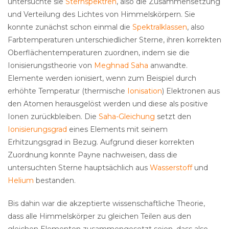
untersuchte sie
Sternspektren
, also die Zusammensetzung
und Verteilung des Lichtes von Himmelskörpern. Sie
konnte zunächst schon einmal die
Spektralklassen
, also
Farbtemperaturen unterschiedlicher Sterne, ihren korrekten
Oberflächentemperaturen zuordnen, indem sie die
Ionisierungstheorie von
Meghnad Saha
anwandte.
Elemente werden ionisiert, wenn zum Beispiel durch
erhöhte Temperatur (thermische
Ionisation
) Elektronen aus
den Atomen herausgelöst werden und diese als positive
Ionen zurückbleiben. Die
Saha-Gleichung
setzt den
Ionisierungsgrad
eines Elements mit seinem
Erhitzungsgrad in Bezug. Aufgrund dieser korrekten
Zuordnung konnte Payne nachweisen, dass die
untersuchten Sterne hauptsächlich aus
Wasserstoff
und
Helium
bestanden.
Bis dahin war die akzeptierte wissenschaftliche Theorie,
dass alle Himmelskörper zu gleichen Teilen aus den