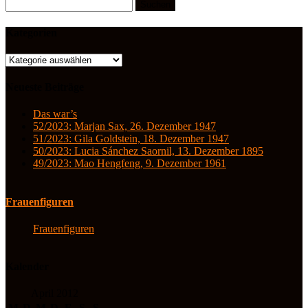
Suchen
nach:
Kategorien
Kategorien
Neueste Beiträge
Das war’s
52/2023: Marjan Sax, 26. Dezember 1947
51/2023: Gila Goldstein, 18. Dezember 1947
50/2023: Lucia Sánchez Saornil, 13. Dezember 1895
49/2023: Mao Hengfeng, 9. Dezember 1961
Frauenfiguren
Frauenfiguren
Kalender
April 2012
M
D
M
D
F
S
S