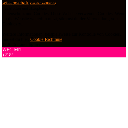
wissenschaft
zweiter weltkrieg
Datenschutz und Cookies: Diese Website verwendet Cookies. Wenn
du die Website weiterhin nutzt, stimmst du der Verwendung von
Cookies zu.
Weitere Informationen, beispielsweise zur Kontrolle von Cookies,
findest du hier:
Cookie-Richtlinie
© 2026 frauenfiguren
WEG MIT
§218!