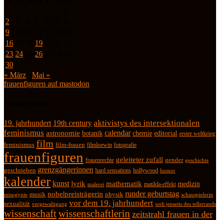
1
2
3
4
5
6
7
8
9
10
11
12
13
14
15
16
17
18
19
20
21
22
23
24
25
26
27
28
29
30
« März
Mai »
frauenfiguren auf mastodon
Schlagwörter
19. jahrhundert
19th century
aktivistys des intersektionalen
feminismus
calendar
astronomie
botanik
chemie
editorial
erster weltkrieg
film
feminismus
film-frauen
fotografie
filmloewin
frauenfiguren
geleiteter zufall
frauenrechte
gender
geschichte
grenzgängerinnen
geschrieben
hard sensations
hollywood
humor
kalender
kunst
lyrik
mathematik
medizin
matilda-effekt
malerei
runder geburtstag
nobelpreisträgerin
physik
musik
misogynie
schauspielerin
vor dem 19. jahrhundert
sexualität
vergewaltigung
welt jenseits des tellerrands
wissenschaft
wissenschaftlerin
zeitstrahl frauen in der