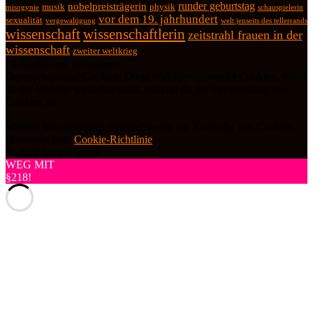
runder geburtstag
nobelpreisträgerin
physik
musik
misogynie
schauspielerin
vor dem 19. jahrhundert
sexualität
vergewaltigung
welt jenseits des tellerrands
wissenschaft
wissenschaftlerin
zeitstrahl frauen in der
wissenschaft
zweiter weltkrieg
Datenschutz und Cookies: Diese Website verwendet Cookies. Wenn
du die Website weiterhin nutzt, stimmst du der Verwendung von
Cookies zu.
Weitere Informationen, beispielsweise zur Kontrolle von Cookies,
findest du hier:
Cookie-Richtlinie
© 2026 frauenfiguren
WEG MIT
§218!