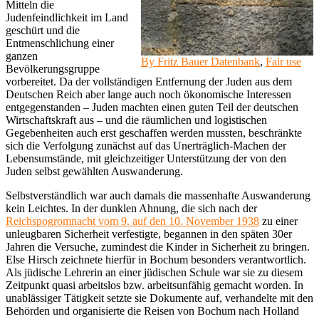
Mitteln die
Judenfeindlichkeit im Land
geschürt und die
Entmenschlichung einer
ganzen
By Fritz Bauer Datenbank
,
Fair use
Bevölkerungsgruppe
vorbereitet. Da der vollständigen Entfernung der Juden aus dem
Deutschen Reich aber lange auch noch ökonomische Interessen
entgegenstanden – Juden machten einen guten Teil der deutschen
Wirtschaftskraft aus – und die räumlichen und logistischen
Gegebenheiten auch erst geschaffen werden mussten, beschränkte
sich die Verfolgung zunächst auf das Unerträglich-Machen der
Lebensumstände, mit gleichzeitiger Unterstützung der von den
Juden selbst gewählten Auswanderung.
Selbstverständlich war auch damals die massenhafte Auswanderung
kein Leichtes. In der dunklen Ahnung, die sich nach der
Reichspogromnacht vom 9. auf den 10. November 1938
zu einer
unleugbaren Sicherheit verfestigte, begannen in den späten 30er
Jahren die Versuche, zumindest die Kinder in Sicherheit zu bringen.
Else Hirsch zeichnete hierfür in Bochum besonders verantwortlich.
Als jüdische Lehrerin an einer jüdischen Schule war sie zu diesem
Zeitpunkt quasi arbeitslos bzw. arbeitsunfähig gemacht worden. In
unablässiger Tätigkeit setzte sie Dokumente auf, verhandelte mit den
Behörden und organisierte die Reisen von Bochum nach Holland