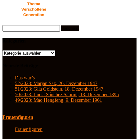
Suchen
nach:
Kategorien
Kategorien
Neueste Beiträge
Das war’s
52/2023: Marjan Sax, 26. Dezember 1947
51/2023: Gila Goldstein, 18. Dezember 1947
50/2023: Lucia Sánchez Saornil, 13. Dezember 1895
49/2023: Mao Hengfeng, 9. Dezember 1961
Frauenfiguren
Frauenfiguren