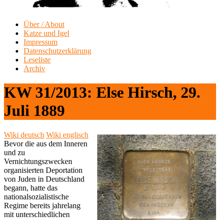
Über / About
Katze und Igel
Impressum
Datenschutzerklärung
Leseliste
Archiv
KW 31/2013: Else Hirsch, 29.
Juli 1889
Wiki deutsch
Wiki englisch
Bevor die aus dem Inneren
und zu
Vernichtungszwecken
organisierten Deportation
von Juden in Deutschland
begann, hatte das
nationalsozialistische
Regime bereits jahrelang
mit unterschiedlichen