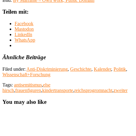
Bild:
By Marrante – Own work, Public Domain
Teilen mit:
Facebook
Mastodon
LinkedIn
WhatsApp
Ähnliche Beiträge
Filed under:
Anti-Diskriminierung
,
Geschichte
,
Kalender
,
Politik
,
Wissenschaft+Forschung
Tags:
antisemitismus
,
else
hirsch
,
frauenfiguren
,
kindertransporte
,
reichsprogromnacht
,
zweiter
You may also like