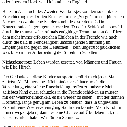
oder über den Hoek van Holland nach England.
Bis zum Ausbruch des Zweiten Weltkrieges konnten so dank der
Erleichterung des Dritten Reiches um die „Sorge“ um den jüdischen
Nachwuchs zahlreiche Kinder zumindest vor dem Tod in
Konzentrationslagern gerettet werden. Dass ihr Schicksal – sowohl
durch die traumatische, oftmals endgültige Trennung von den Eltern,
dem nicht immer erfolgreichen Einleben in der Fremde wie auch
durch die bald in Feindseligkeit umschlagende Stimmung im
Empfängerland gegen die Deutschen – kein ungetrübt glückliches
war, blieb in der Aufarbeitung der Shoah im Schatten.
Nichtsdestotrotz: Leben wurden gerettet, von Männern und Frauen
wie Else Hirsch.
Der Gedanke an diese Kindertransporte berührt mich jedes Mal
zutiefst. Als Mutter eines Kleinkindes erschüttert mich die
Vorstellung, eine solche Entscheidung treffen zu müssen: Mein
geliebtes Kind quasi schutzlos in die Fremde schicken zu müssen,
mit der Wahrscheinlichkeit, es nie wieder zu sehen – mit der dünnen
Hoffnung, lange genug am Leben zu bleiben, dass in ungewisser
Zukunft eine Wiedervereinigung stattfinden könnte. Mein Kind für
immer wegzugeben, damit es eine Chance auf Überleben hat, die
ich selbst nicht habe. Was für ein Schmerz.