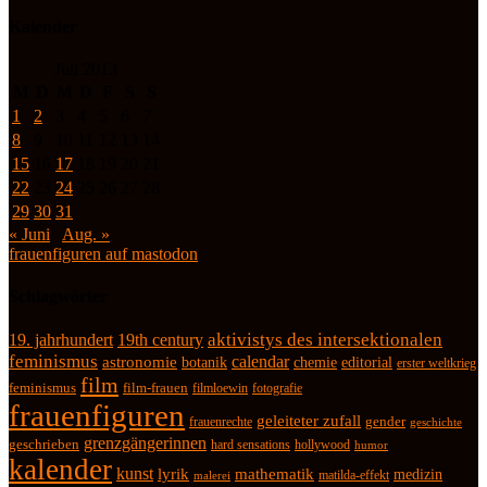
Kalender
Juli 2013
M
D
M
D
F
S
S
1
2
3
4
5
6
7
8
9
10
11
12
13
14
15
16
17
18
19
20
21
22
23
24
25
26
27
28
29
30
31
« Juni
Aug. »
frauenfiguren auf mastodon
Schlagwörter
19. jahrhundert
19th century
aktivistys des intersektionalen
feminismus
calendar
astronomie
botanik
chemie
editorial
erster weltkrieg
film
feminismus
film-frauen
fotografie
filmloewin
frauenfiguren
geleiteter zufall
frauenrechte
gender
geschichte
grenzgängerinnen
geschrieben
hard sensations
hollywood
humor
kalender
kunst
lyrik
mathematik
medizin
matilda-effekt
malerei