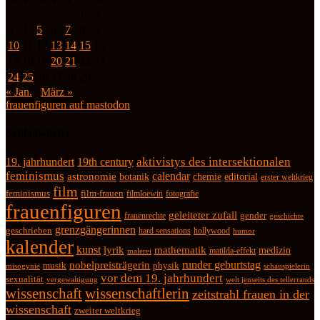
1
2
3
4
5
6
7
8
9
10
11
12
13
14
15
16
17
18
19
20
21
22
23
24
25
26
27
28
29
« Jan.
März »
frauenfiguren auf mastodon
Schlagwörter
19. jahrhundert
19th century
aktivistys des intersektionalen
feminismus
calendar
astronomie
botanik
chemie
editorial
erster weltkrieg
film
feminismus
film-frauen
fotografie
filmloewin
frauenfiguren
geleiteter zufall
frauenrechte
gender
geschichte
grenzgängerinnen
geschrieben
hard sensations
hollywood
humor
kalender
kunst
lyrik
mathematik
medizin
matilda-effekt
malerei
runder geburtstag
nobelpreisträgerin
physik
musik
misogynie
schauspielerin
vor dem 19. jahrhundert
sexualität
vergewaltigung
welt jenseits des tellerrands
wissenschaft
wissenschaftlerin
zeitstrahl frauen in der
wissenschaft
zweiter weltkrieg