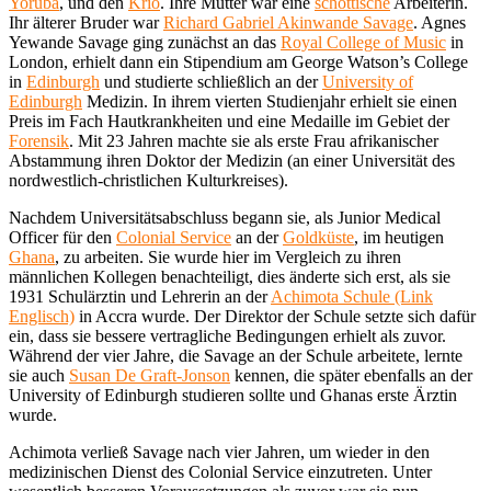
Yoruba
, und den
Krio
. Ihre Mutter war eine
schottische
Arbeiterin.
Ihr älterer Bruder war
Richard Gabriel Akinwande Savage
. Agnes
Yewande Savage ging zunächst an das
Royal College of Music
in
London, erhielt dann ein Stipendium am George Watson’s College
in
Edinburgh
und studierte schließlich an der
University of
Edinburgh
Medizin. In ihrem vierten Studienjahr erhielt sie einen
Preis im Fach Hautkrankheiten und eine Medaille im Gebiet der
Forensik
. Mit 23 Jahren machte sie als erste Frau afrikanischer
Abstammung ihren Doktor der Medizin (an einer Universität des
nordwestlich-christlichen Kulturkreises).
Nachdem Universitätsabschluss begann sie, als Junior Medical
Officer für den
Colonial Service
an der
Goldküste
, im heutigen
Ghana
, zu arbeiten. Sie wurde hier im Vergleich zu ihren
männlichen Kollegen benachteiligt, dies änderte sich erst, als sie
1931 Schulärztin und Lehrerin an der
Achimota Schule (Link
Englisch)
in Accra wurde. Der Direktor der Schule setzte sich dafür
ein, dass sie bessere vertragliche Bedingungen erhielt als zuvor.
Während der vier Jahre, die Savage an der Schule arbeitete, lernte
sie auch
Susan De Graft-Jonson
kennen, die später ebenfalls an der
University of Edinburgh studieren sollte und Ghanas erste Ärztin
wurde.
Achimota verließ Savage nach vier Jahren, um wieder in den
medizinischen Dienst des Colonial Service einzutreten. Unter