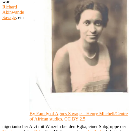
war
Richard
Akinwande
Savage
, ein
By Family of Agnes Savage – Henry Mitchell/Centre
of African studies, CC BY 2.5
nigerianischer Arzt mit Wurzeln bei den Egba, einer Subgruppe der