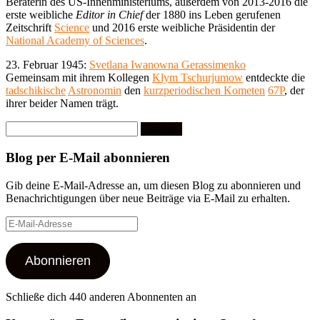
Beraterin des US-Innenministeriums, außerdem von 2013-2016 die
erste weibliche
Editor in Chief
der 1880 ins Leben gerufenen
Zeitschrift
Science
und 2016 erste weibliche Präsidentin der
National Academy of Sciences
.
23. Februar 1945:
Svetlana Iwanowna Gerassimenko
Gemeinsam mit ihrem Kollegen
Klym Tschurjumow
entdeckte die
tadschikische
Astronomin
den
kurzperiodischen Kometen
67P
, der
ihrer beider Namen trägt.
Suchen
nach:
Blog per E-Mail abonnieren
Gib deine E-Mail-Adresse an, um diesen Blog zu abonnieren und
Benachrichtigungen über neue Beiträge via E-Mail zu erhalten.
E-
Mail-
Adresse
Abonnieren
Schließe dich 440 anderen Abonnenten an