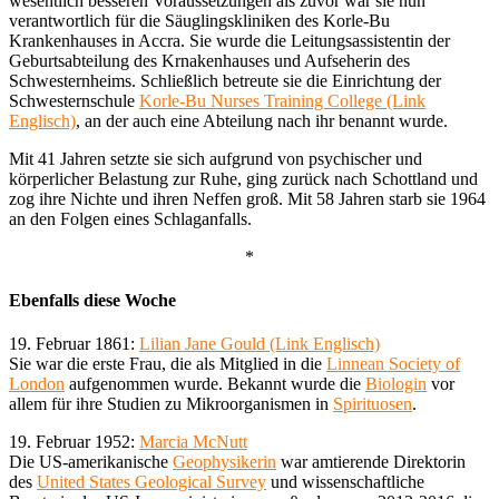
wesentlich besseren Voraussetzungen als zuvor war sie nun
verantwortlich für die Säuglingskliniken des Korle-Bu
Krankenhauses in Accra. Sie wurde die Leitungsassistentin der
Geburtsabteilung des Krnakenhauses und Aufseherin des
Schwesternheims. Schließlich betreute sie die Einrichtung der
Schwesternschule
Korle-Bu Nurses Training College (Link
Englisch)
, an der auch eine Abteilung nach ihr benannt wurde.
Mit 41 Jahren setzte sie sich aufgrund von psychischer und
körperlicher Belastung zur Ruhe, ging zurück nach Schottland und
zog ihre Nichte und ihren Neffen groß. Mit 58 Jahren starb sie 1964
an den Folgen eines Schlaganfalls.
*
Ebenfalls diese Woche
19. Februar 1861:
Lilian Jane Gould (Link Englisch)
Sie war die erste Frau, die als Mitglied in die
Linnean Society of
London
aufgenommen wurde. Bekannt wurde die
Biologin
vor
allem für ihre Studien zu Mikroorganismen in
Spirituosen
.
19. Februar 1952:
Marcia McNutt
Die US-amerikanische
Geophysikerin
war amtierende Direktorin
des
United States Geological Survey
und wissenschaftliche