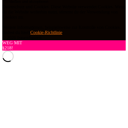
Datenschutz und Cookies: Diese Website verwendet Cookies. Wenn
du die Website weiterhin nutzt, stimmst du der Verwendung von
Cookies zu.
Weitere Informationen, beispielsweise zur Kontrolle von Cookies,
findest du hier:
Cookie-Richtlinie
© 2026 frauenfiguren
WEG MIT
§218!